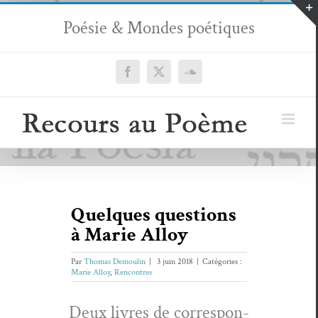
Passer
Poésie & Mondes poétiques
au
contenu
Facebook
X
SoundCloud
Quelques questions
à Marie Alloy
Par
Thomas Demoulin
|
3 juin 2018
|
Catégories :
Marie Alloy
,
Rencontres
Deux livres de cor­re­spon­