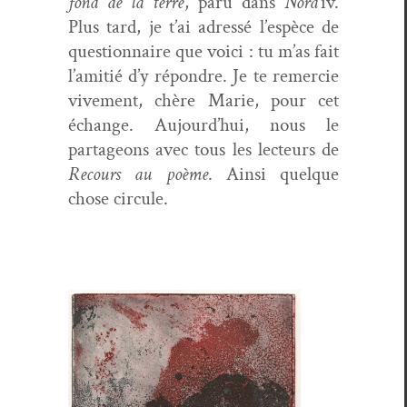
fond de la terre
, paru dans
Nord’
iv.
Plus tard, je t’ai adressé l’espèce de
ques­tion­naire que voici : tu m’as fait
l’amitié d’y répon­dre. Je te remer­cie
vive­ment, chère Marie, pour cet
échange. Aujourd’hui, nous le
parta­geons avec tous les lecteurs de
Recours au poème
. Ain­si quelque
chose circule.