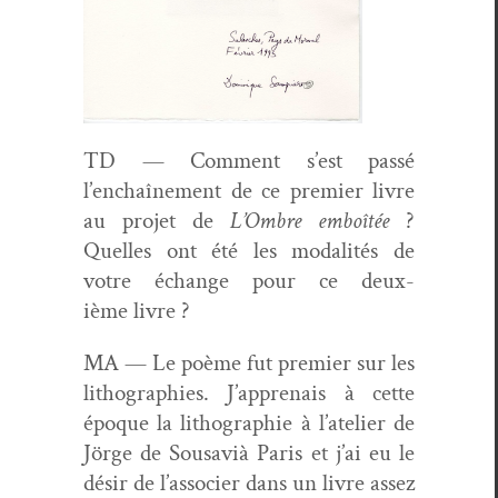
TD — Com­ment s’est passé
l’enchaînement de ce pre­mier livre
au pro­jet de
L’Ombre emboîtée
?
Quelles ont été les modal­ités de
votre échange pour ce deux­
ième livre ?
MA — Le poème fut pre­mier sur les
lith­o­gra­phies. J’apprenais à cette
époque la lith­o­gra­phie à l’atelier de
Jörge de Sousav­ià Paris et j’ai eu le
désir de l’associer dans un livre assez