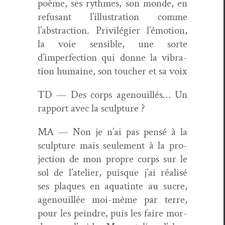
poème, ses rythmes, son monde, en
refu­sant l’illustration comme
l’abstraction. Priv­ilégi­er l’émotion,
la voie sen­si­ble, une sorte
d’imperfection qui donne la vibra­
tion humaine, son touch­er et sa voix
TD — Des corps age­nouil­lés… Un
rap­port avec la sculpture ?
MA — Non je n’ai pas pen­sé à la
sculp­ture mais seule­ment à la pro­
jec­tion de mon pro­pre corps sur le
sol de l’atelier, puisque j’ai réal­isé
ses plaques en aquat­inte au sucre,
age­nouil­lée moi-même par terre,
pour les pein­dre, puis les faire mor­