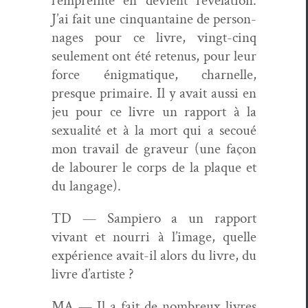
l’empreinte en devient révéla­tion.
J’ai fait une cinquan­taine de per­son­
nages pour ce livre, vingt-cinq
seule­ment ont été retenus, pour leur
force énig­ma­tique, char­nelle,
presque pri­maire. Il y avait aus­si en
jeu pour ce livre un rap­port à la
sex­u­al­ité et à la mort qui a sec­oué
mon tra­vail de graveur (une façon
de labour­er le corps de la plaque et
du langage).
TD — Sampiero a un rap­port
vivant et nour­ri à l’image, quelle
expéri­ence avait-il alors du livre, du
livre d’artiste ?
MA — Il a fait de nom­breux livres