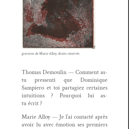
gravures de Marie Alloy, droits réservés
Thomas Demoulin — Com­ment as-
tu pressen­ti que Dominique
Sampiero et toi partagiez cer­taines
intu­itions ? Pourquoi lui as-
tu écrit ?
Marie Alloy — Je l’ai con­tac­té après
avoir lu avec émo­tion ses pre­miers