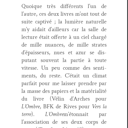
Quoique très dif­férents l’un de
l’autre, ces deux livres m’ont tout de
suite cap­tivé ; la lumière naturelle
m’y aidait d’ailleurs car la salle de
lec­ture était offerte à un ciel chargé
de mille nuances, de mille strates
d’épaisseurs, nues et azur se dis­
putant sou­vent la par­tie à toute
vitesse. Un peu comme des sen­ti­
ments, du reste. C’était un cli­mat
par­fait pour me laiss­er pren­dre par
la masse des papiers et la matéri­al­ité
du livre (Vélin d’Arches pour
L’Ombre
, BFK de Rives pour
Vers la
terre
).
L’Ombre
m’étonnait par
l’association de ses deux corps de