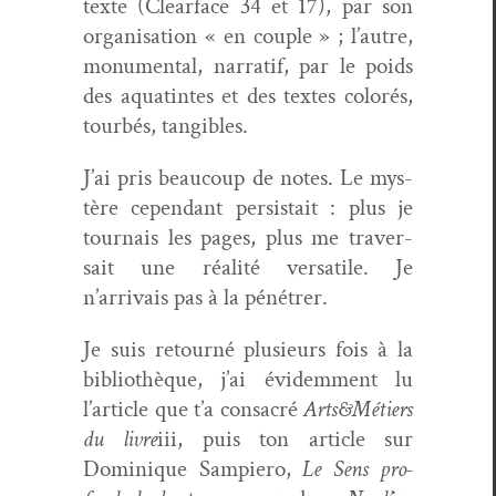
texte (Clear­face 34 et 17), par son
organ­i­sa­tion « en cou­ple » ; l’autre,
mon­u­men­tal, nar­ratif, par le poids
des aquat­intes et des textes col­orés,
tour­bés, tangibles.
J’ai pris beau­coup de notes. Le mys­
tère cepen­dant per­sis­tait : plus je
tour­nais les pages, plus me tra­ver­
sait une réal­ité ver­sa­tile. Je
n’arrivais pas à la pénétrer.
Je suis retourné plusieurs fois à la
bib­lio­thèque, j’ai évidem­ment lu
l’article que t’a con­sacré
Arts&Métiers
du livre
iii, puis ton arti­cle sur
Dominique Sampiero,
Le Sens pro­