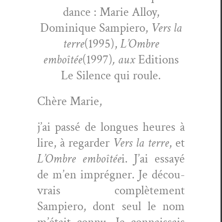
dance : Marie Alloy,
Dominique Sampiero,
Vers la
terre
(1995),
L’Ombre
emboîtée
(1997)
, aux
Edi­tions
Le Silence qui roule.
Chère Marie,
j’ai passé de longues heures à
lire, à regarder
Vers la terre
, et
L’Ombre emboîtée
i. J’ai essayé
de m’en imprégn­er. Je décou­
vrais com­plète­ment
Sampiero, dont seul le nom