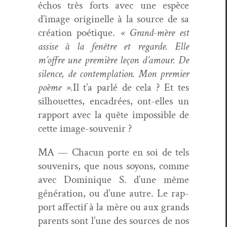
échos très forts avec une espèce
d’image orig­inelle à la source de sa
créa­tion poé­tique.
« Grand-mère est
assise à la fenêtre et regarde. Elle
m’offre une pre­mière leçon d’amour. De
silence, de con­tem­pla­tion. Mon pre­mier
poème ».
Il t’a par­lé de cela ? Et tes
sil­hou­ettes, encadrées, ont-elles un
rap­port avec la quête impos­si­ble de
cette image-souvenir ?
MA — Cha­cun porte en soi de tels
sou­venirs, que nous soyons, comme
avec Dominique S. d’une même
généra­tion, ou d’une autre. Le rap­
port affec­tif à la mère ou aux grands
par­ents sont l’une des sources de nos