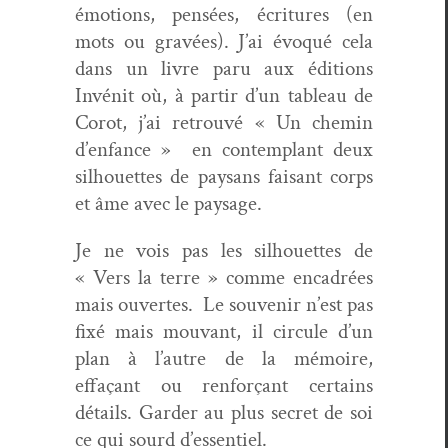
émo­tions, pen­sées, écri­t­ures (en
mots ou gravées). J’ai évo­qué cela
dans un livre paru aux édi­tions
Invénit où, à par­tir d’un tableau de
Corot, j’ai retrou­vé « Un chemin
d’enfance » en con­tem­plant deux
sil­hou­ettes de paysans faisant corps
et âme avec le paysage.
Je ne vois pas les sil­hou­ettes de
« Vers la terre » comme encadrées
mais ouvertes. Le sou­venir n’est pas
fixé mais mou­vant, il cir­cule d’un
plan à l’autre de la mémoire,
effaçant ou ren­forçant cer­tains
détails. Garder au plus secret de soi
ce qui sourd d’essentiel.