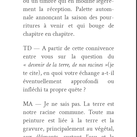
ou un tim­bre qui en mod­i­fie légère­
ment la récep­tion. Palette autom­
nale annonçant la sai­son des pour­
ri­t­ures à venir et qui bouge de
chapitre en chapitre.
TD — A par­tir de cette con­nivence
entre vous sur la ques­tion du
« devenir de la terre, de nos racines »
(je
te cite), en quoi votre échange a‑t-il
éventuelle­ment appro­fon­di ou
infléchi ta pro­pre quête ?
MA — Je ne sais pas. La terre est
notre racine com­mune. Toute ma
pein­ture est liée à la terre et la
gravure, prin­ci­pale­ment au végé­tal,
aux élé­ments, surtout l’eau et la