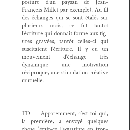
pos­ture d’un paysan de Jean-
François Mil­let par exem­ple). Au fil
des échanges qui se sont étalés sur
plusieurs mois, ce fut tan­tôt
l’écriture qui don­nait forme aux fig­
ures gravées, tan­tôt celles-ci qui
sus­ci­taient l’écriture. Il y eu un
mou­ve­ment d’échange très
dynamique, une moti­va­tion
réciproque, une stim­u­la­tion créa­tive
mutuelle.
TD — Apparem­ment, c’est toi qui,
la pre­mière, a envoyé quelques
chose (était-ce l’aquatinte en fron­