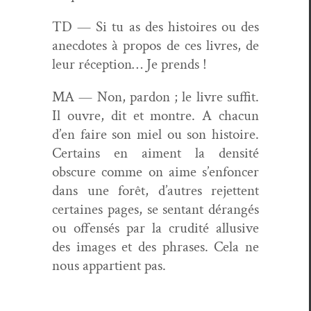
TD — Si tu as des his­toires ou des
anec­dotes à pro­pos de ces livres, de
leur récep­tion… Je prends !
MA — Non, par­don ; le livre suf­fit.
Il ouvre, dit et mon­tre. A cha­cun
d’en faire son miel ou son his­toire.
Cer­tains en aiment la den­sité
obscure comme on aime s’enfoncer
dans une forêt, d’autres rejet­tent
cer­taines pages, se sen­tant dérangés
ou offen­sés par la cru­dité allu­sive
des images et des phras­es. Cela ne
nous appar­tient pas.