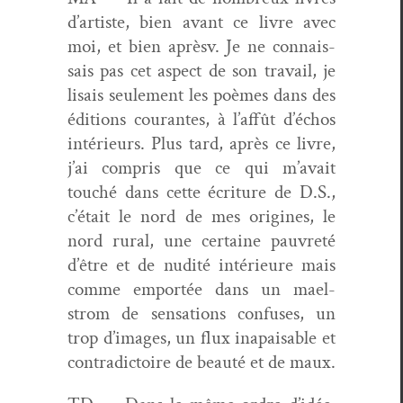
d’artiste, bien avant ce livre avec
moi, et bien aprèsv. Je ne con­nais­
sais pas cet aspect de son tra­vail, je
lisais seule­ment les poèmes dans des
édi­tions courantes, à l’affût d’échos
intérieurs. Plus tard, après ce livre,
j’ai com­pris que ce qui m’avait
touché dans cette écri­t­ure de D.S.,
c’était le nord de mes orig­ines, le
nord rur­al, une cer­taine pau­vreté
d’être et de nudité intérieure mais
comme emportée dans un mael­
strom de sen­sa­tions con­fus­es, un
trop d’images, un flux ina­pais­able et
con­tra­dic­toire de beauté et de maux.