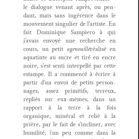
le dia­logue venant après, ou pen­
dant, mais sans ingérence dans le
mou­ve­ment sin­guli­er de l’artiste. En
fait Dominique Sampiero à qui
j’avais envoyé une recherche en
cours, un petit
age­nouil­lé
réal­isé en
aquat­inte au sucre et tiré en encre
noire, s’est sen­ti inter­pel­lé par cette
estampe. Il a com­mencé à écrire à
par­tir d’un envoi de petits per­son­
nages, assez prim­i­tifs, ter­reux,
repliés sur eux-mêmes, dans un
rap­port à la terre à la fois
organique, minéral et relié à la
prière, par le fait de s’incliner, avec
humil­ité, (un peu comme dans la