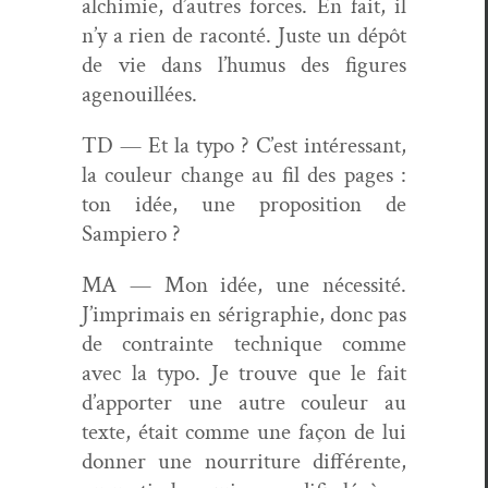
alchimie, d’autres forces. En fait, il
n’y a rien de racon­té. Juste un dépôt
de vie dans l’humus des fig­ures
agenouillées.
TD — Et la typo ? C’est intéres­sant,
la couleur change au fil des pages :
ton idée, une propo­si­tion de
Sampiero ?
MA — Mon idée, une néces­sité.
J’imprimais en séri­gra­phie, donc pas
de con­trainte tech­nique comme
avec la typo. Je trou­ve que le fait
d’apporter une autre couleur au
texte, était comme une façon de lui
don­ner une nour­ri­t­ure dif­férente,