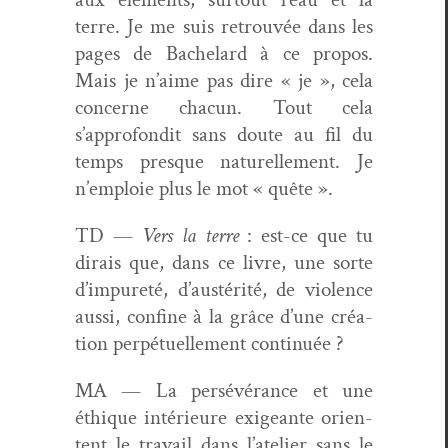
terre. Je me suis retrou­vée dans les
pages de Bachelard à ce pro­pos.
Mais je n’aime pas dire « je », cela
con­cerne cha­cun. Tout cela
s’approfondit sans doute au fil du
temps presque naturelle­ment. Je
n’emploie plus le mot « quête ».
TD —
Vers la terre
: est-ce que tu
dirais que, dans ce livre, une sorte
d’impureté, d’austérité, de vio­lence
aus­si, con­fine à la grâce d’une créa­
tion per­pétuelle­ment continuée ?
MA — La per­sévérance et une
éthique intérieure exigeante ori­en­
tent le tra­vail dans l’atelier sans le