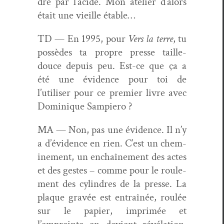
dre par l’acide. Mon ate­lier d’alors
était une vieille étable…
TD — En 1995, pour
Vers la terre
, tu
pos­sèdes ta pro­pre presse taille-
douce depuis peu. Est-ce que ça a
été une évi­dence pour toi de
l’utiliser pour ce pre­mier livre avec
Dominique Sampiero ?
MA — Non, pas une évi­dence. Il n’y
a d’évidence en rien. C’est un chem­
ine­ment, un enchaîne­ment des actes
et des gestes – comme pour le roule­
ment des cylin­dres de la presse. La
plaque gravée est entraînée, roulée
sur le papi­er, imprimée et