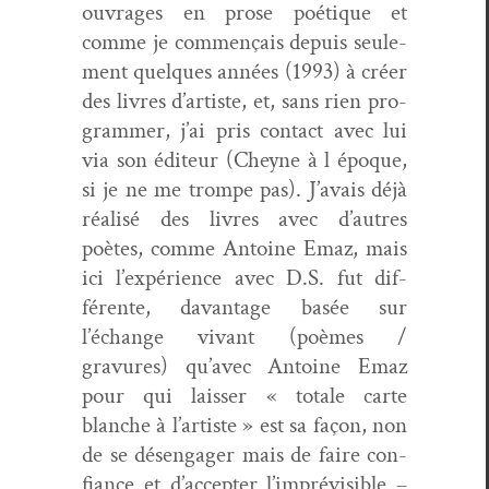
ouvrages en prose poé­tique et
comme je com­mençais depuis seule­
ment quelques années (1993) à créer
des livres d’artiste, et, sans rien pro­
gram­mer, j’ai pris con­tact avec lui
via son édi­teur (Cheyne à l époque,
si je ne me trompe pas). J’avais déjà
réal­isé des livres avec d’autres
poètes, comme Antoine Emaz, mais
ici l’expérience avec D.S. fut dif­
férente, davan­tage basée sur
l’échange vivant (poèmes /
gravures) qu’avec Antoine Emaz
pour qui laiss­er « totale carte
blanche à l’artiste » est sa façon, non
de se désen­gager mais de faire con­
fi­ance et d’accepter l’imprévisible –