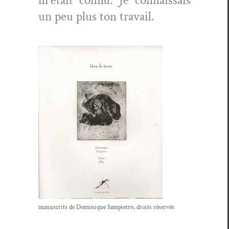
m’était con­nu. Je con­nais­sais
un peu plus ton travail.
man­u­scrits de Dominique Sampi­etro, droits réservés