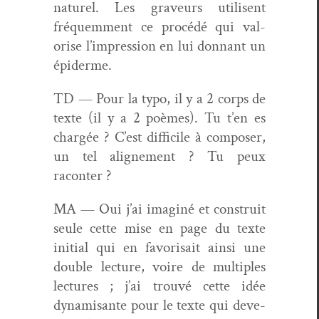
naturel. Les graveurs utilisent
fréquem­ment ce procédé qui val­
orise l’impression en lui don­nant un
épiderme.
TD — Pour la typo, il y a 2 corps de
texte (il y a 2 poèmes). Tu t’en es
chargée ? C’est dif­fi­cile à com­pos­er,
un tel aligne­ment ? Tu peux
raconter ?
MA — Oui j’ai imag­iné et con­stru­it
seule cette mise en page du texte
ini­tial qui en favori­sait ain­si une
dou­ble lec­ture, voire de mul­ti­ples
lec­tures ; j’ai trou­vé cette idée
dynamisante pour le texte qui deve­