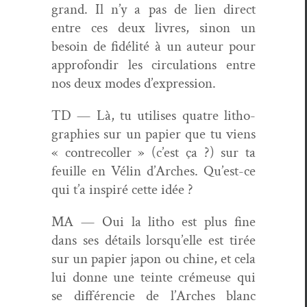
grand. Il n’y a pas de lien direct
entre ces deux livres, sinon un
besoin de fidél­ité à un auteur pour
appro­fondir les cir­cu­la­tions entre
nos deux modes d’expression.
TD — Là, tu utilis­es qua­tre lith­o­
gra­phies sur un papi­er que tu viens
« con­trec­oller » (c’est ça ?) sur ta
feuille en Vélin d’Arches. Qu’est-ce
qui t’a inspiré cette idée ?
MA — Oui la litho est plus fine
dans ses détails lorsqu’elle est tirée
sur un papi­er japon ou chine, et cela
lui donne une teinte crémeuse qui
se dif­féren­cie de l’Arches blanc