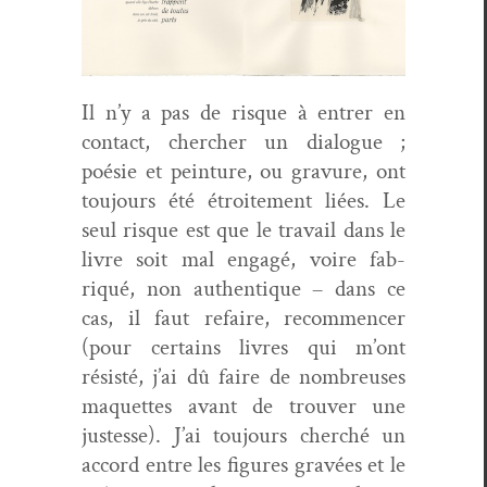
Il n’y a pas de risque à entr­er en
con­tact, chercher un dia­logue ;
poésie et pein­ture, ou gravure, ont
tou­jours été étroite­ment liées. Le
seul risque est que le tra­vail dans le
livre soit mal engagé, voire fab­
riqué, non authen­tique – dans ce
cas, il faut refaire, recom­mencer
(pour cer­tains livres qui m’ont
résisté, j’ai dû faire de nom­breuses
maque­ttes avant de trou­ver une
justesse). J’ai tou­jours cher­ché un
accord entre les fig­ures gravées et le