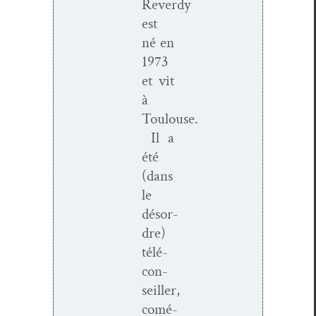
Reverdy
est
né en
1973
et vit
à
Toulouse.
Il a
été
(dans
le
désor­
dre)
télé­
con­
seiller,
comé­