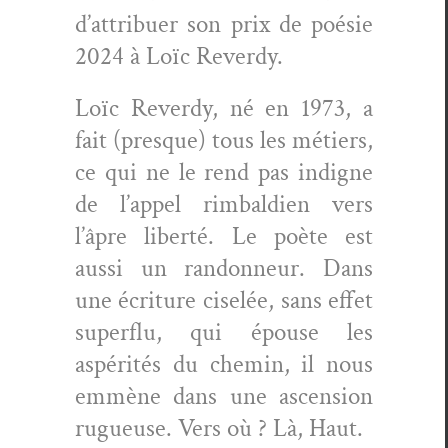
d’attribuer son prix de poésie
2024 à Loïc Reverdy.
Loïc Reverdy, né en 1973, a
fait (presque) tous les métiers,
ce qui ne le rend pas indigne
de l’appel rim­bal­dien vers
l’âpre lib­erté. Le poète est
aus­si un ran­don­neur. Dans
une écri­t­ure ciselée, sans effet
super­flu, qui épouse les
aspérités du chemin, il nous
emmène dans une ascen­sion
rugueuse. Vers où ? Là, Haut.