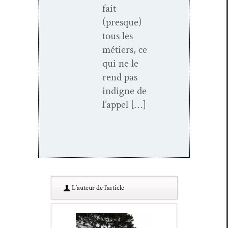
fait
(presque)
tous les
métiers, ce
qui ne le
rend pas
indigne de
l’appel […]
L’au­teur de l’article