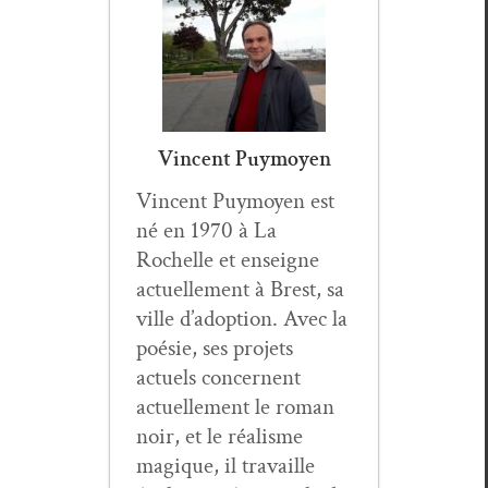
Vincent Puymoyen
Vin­cent Puy­moyen est
né en 1970 à La
Rochelle et enseigne
actuelle­ment à Brest, sa
ville d’adoption. Avec la
poésie, ses pro­jets
actuels con­cer­nent
actuelle­ment le roman
noir, et le réal­isme
mag­ique, il tra­vaille