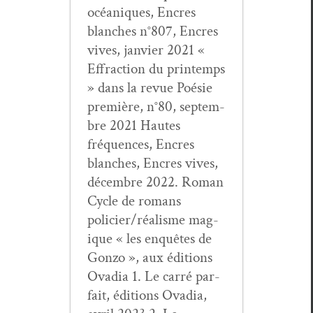
océaniques, Encres
blanch­es n°807, Encres
vives, jan­vi­er 2021 «
Effrac­tion du print­emps
» dans la revue Poésie
pre­mière, n°80, sep­tem­
bre 2021 Hautes
fréquences, Encres
blanch­es, Encres vives,
décem­bre 2022. Roman
Cycle de romans
policier/réalisme mag­
ique « les enquêtes de
Gonzo », aux édi­tions
Ova­dia 1. Le car­ré par­
fait, édi­tions Ova­dia,