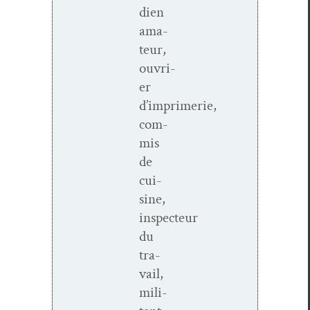
di­en
ama­
teur,
ouvri­
er
d’imprimerie,
com­
mis
de
cui­
sine,
inspecteur
du
tra­
vail,
mil­i­