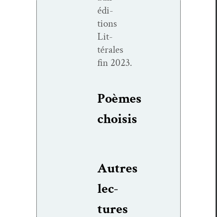
édi­
tions
Lit­
térales
fin 2023.
Poèmes
choi­sis
Autres
lec­
tures