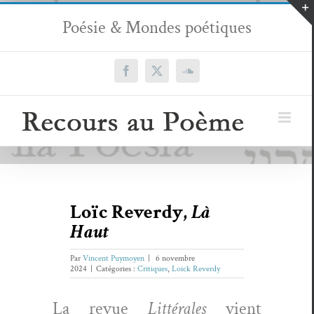
Passer
Poésie & Mondes poétiques
au
contenu
Facebook
X
SoundCloud
Loïc Reverdy,
Là
Haut
Par
Vincent Puymoyen
|
6 novembre
2024
|
Catégories :
Critiques
,
Loick Reverdy
La revue
Lit­térales
vient