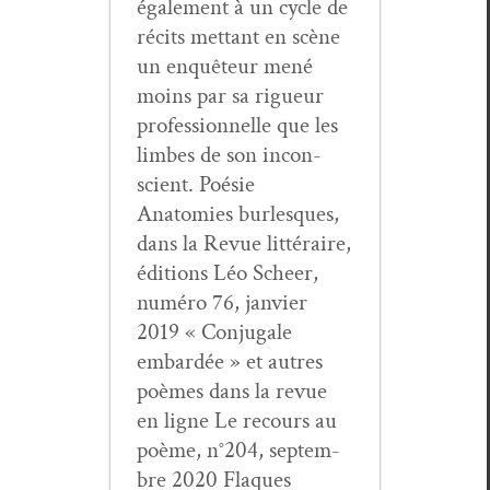
égale­ment à un cycle de
réc­its met­tant en scène
un enquê­teur mené
moins par sa rigueur
pro­fes­sion­nelle que les
limbes de son incon­
scient. Poésie
Anatomies bur­lesques,
dans la Revue lit­téraire,
édi­tions Léo Scheer,
numéro 76, jan­vi­er
2019 « Con­ju­gale
embardée » et autres
poèmes dans la revue
en ligne Le recours au
poème, n°204, sep­tem­
bre 2020 Flaques