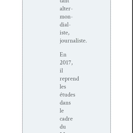
tant
alter­
mon­
di­al­
iste,
journaliste.
En
2017,
il
reprend
les
études
dans
le
cadre
du