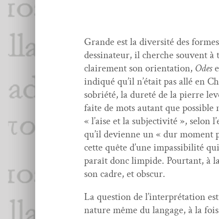
Grande est la diver­sité des formes
dessi­na­teur, il cherche sou­vent à t
claire­ment son ori­en­ta­tion,
Odes
indiqué qu’il n’était pas allé en 
sobriété, la dureté de la pierre lev
faite de mots autant que pos­si­bl
« l’aise et la sub­jec­tiv­ité », se
qu’il devi­enne un « dur moment pé
cette quête d’une impas­si­bil­ité qu
paraît donc limpi­de. Pour­tant, à la
son cadre, et obscur.
La ques­tion de l’interprétation est 
nature même du lan­gage, à la fois