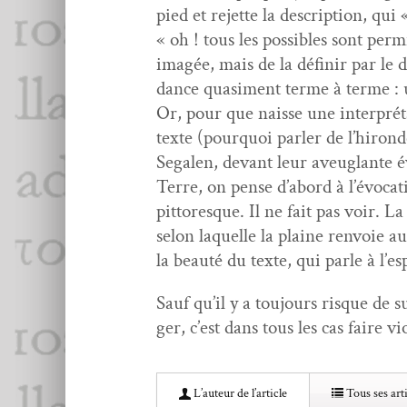
pied et rejette la descrip­tion, qui 
« oh ! tous les pos­si­bles sont per­m
imagée, mais de la définir par le d
dance qua­si­ment terme à terme : u
Or, pour que naisse une inter­pré­t
texte (pourquoi par­ler de l’hiron
Segalen, devant leur aveuglante évi
Terre, on pense d’abord à l’évocatio
pit­toresque. Il ne fait pas voir. La 
selon laque­lle la plaine ren­voie a
la beauté du texte, qui par­le à l’e
Sauf qu’il y a tou­jours risque de su
ger, c’est dans tous les cas faire vi
L’au­teur de l’article
Tous ses arti