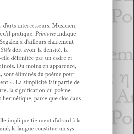
d’arts inter­cesseurs. Musi­cien,
 qu’il pra­tique.
Pein­tures
indique
Segalen a d’ailleurs claire­ment
e
Stèle
doit avoir la den­sité, la
-elle délim­itée par un cadre et
chi­nois. Du moins en apparence,
sins, sont élim­inés du poème pour
». La sim­plic­ité fait par­tie de
re, la sig­ni­fi­ca­tion du poème
ent her­mé­tique, parce que clos dans
’elle implique tien­nent d’abord à la
né, la langue con­stitue un sys­