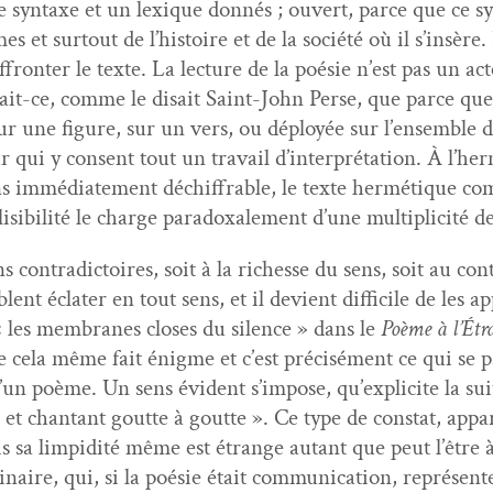
ne syn­taxe et un lex­ique don­nés ; ouvert, parce que ce 
es et surtout de l’histoire et de la société où il s’insère
ffron­ter le texte. La lec­ture de la poésie n’est pas un act
erait-ce, comme le dis­ait Saint-John Perse, que parce que
ur une fig­ure, sur un vers, ou déployée sur l’ensemble
r qui y con­sent tout un tra­vail d’interprétation. À l’
immé­di­ate­ment déchiffrable, le texte her­mé­tique com­port
is­i­bil­ité le charge para­doxale­ment d’une mul­ti­plic­ité d
 con­tra­dic­toires, soit à la richesse du sens, soit au con
lent éclater en tout sens, et il devient dif­fi­cile de les 
 les mem­branes clos­es du silence » dans le
Poème à l’Étr
que cela même fait énigme et c’est pré­cisé­ment ce qui se
 d’un poème. Un sens évi­dent s’impose, qu’explicite la suit
et chan­tant goutte à goutte ». Ce type de con­stat, appar
 sa lim­pid­ité même est étrange autant que peut l’être à 
aire, qui, si la poésie était com­mu­ni­ca­tion, représen­