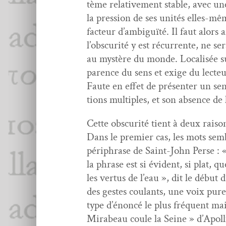
tème rel­a­tive­ment sta­ble, avec u
la pres­sion de ses unités elles-mêm
fac­teur d’ambiguïté. Il faut alors a
l’obscurité y est récur­rente, ne s
au mys­tère du monde. Local­isée s
parence du sens et exige du lecteu
Faute en effet de présen­ter un sens 
tions mul­ti­ples, et son absence de l
Cette obscu­rité tient à deux raisons
Dans le pre­mier cas, les mots sem­b
périphrase de Saint-John Perse : «
la phrase est si évi­dent, si plat, 
les ver­tus de l’eau », dit le début
des gestes coulants, une voix pure 
type d’énoncé le plus fréquent mais
Mirabeau coule la Seine » d’Apollin