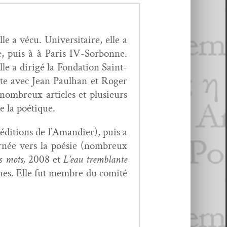
e a vécu. Uni­ver­si­taire, elle a
e, puis à à Paris IV-Sor­bonne.
le a dirigé la Fon­da­tion Saint-
oète avec Jean Paul­han et Roger
nom­breux arti­cles et plusieurs
de la poétique.
 édi­tions de l’A­mandi­er), puis a
ournée vers la poésie (nom­breux
s mots,
2008 et
L’eau trem­blante
aphes. Elle fut mem­bre du comité