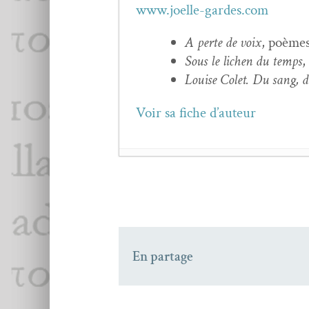
www.joelle-gardes.com
A perte de voix
, poèmes
Sous le lichen du temps
,
Louise Colet. Du sang, de
Voir sa fiche d’auteur
Jea­nine Baude :
Souda
Charles Baude­laire,
F
Nos aînés (1) : Roger C
Jean-Charles Veg­lian
En partage
Hen­ry JAMES : Car­n
Jean-Charles Baude­la
Abdel­latif Laâbi,
L’arb