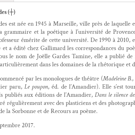
des (┼)
es est née en 1945 à Mar­seille, ville près de laque­lle ell
a gram­maire et la poé­tique à l’université de Provenc
o­fesseur émérite de cette uni­ver­sité. De 1990 à 2010, el
 et a édité chez Gal­li­mard les cor­re­spon­dances du p
 Sous le nom de Joëlle Gardes Tamine, elle a pub­lié de 
ar­ti­c­ulière­ment dans les domaines de la rhé­torique et 
a com­mencé par les mono­logues de théâtre (
Madeleine B.
,
nier paru,
Le poupon
, éd. de l’A­mandi­er). Elle s’est t
pub­liés aux édi­tions de l’A­mandi­er,
Dans le silence de
boré régulière­ment avec des plas­ti­ciens et des pho­togr
e de la Sor­bonne et de Recours au poème.
p­tem­bre 2017.