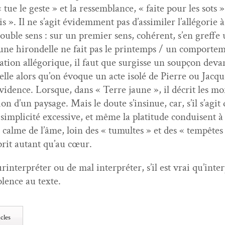
« tue le geste » et la ressem­blance, « faite pour les sots »
is ». Il ne s’agit évidem­ment pas d’assimiler l’allégorie à l
ou­ble sens : sur un pre­mier sens, cohérent, s’en greffe 
ne hiron­delle ne fait pas le print­emps / un com­porte­m
a­tion allé­gorique, il faut que sur­gisse un soupçon dev
delle alors qu’on évoque un acte isolé de Pierre ou Jacq
­dence. Lorsque, dans « Terre jaune », il décrit les monts,
n d’un paysage. Mais le doute s’insinue, car, s’il s’agit 
sim­plic­ité exces­sive, et même la plat­i­tude con­duisent à
u calme de l’âme, loin des « tumultes » et des « tem­pêtes »
sprit autant qu’au cœur.
r­in­ter­préter ou de mal inter­préter, s’il est vrai qu’int
o­lence au texte.
cles