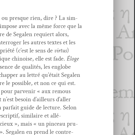
n, ou presque rien, dire ? La sim­
 s’impose avec la même force que la
ure de Segalen requiert alors,
er­roger les autres textes et les
­priété (c’est le sens de
vir­tus
)
ique chi­noise, elle est fade.
Éloge
absence de qual­ités, les englobe
échap­per au let­tré qu’était Segalen
 le pos­si­ble, et non ce qui est.
 pour par­venir « aux remous
n’est besoin d’ailleurs d’aller
n par­fait guide de lec­ture. Selon
rip­tif, sim­i­laire et allé­
ré­cieux », mais « un pinceau pru­
 ». Segalen en prend le con­tre-