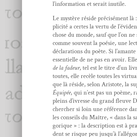
l’information et serait inutile.
Le mys­tère réside pré­cisé­ment là
plic­ité a certes la ver­tu de l’év
chose du monde, sauf que l’on ne sai
comme sou­vent la poésie, une lec­t
déc­la­ra­tions du poète. Si l’amante
essen­tielle de ne pas en avoir. Elle
de la fadeur
, tel est le titre d’un li
toutes, elle recèle toutes les vir­tu­
que là réside, selon Aris­tote, la su
Équipée
, qui n’est pas un poème, ra
pleins d’ivresse du grand fleuve Di
chercher si loin une référence dans 
les con­seils du Maître, « dans la sag
gorique » : la descrip­tion est à pr
dent se risque peu jusqu’à l’allégo