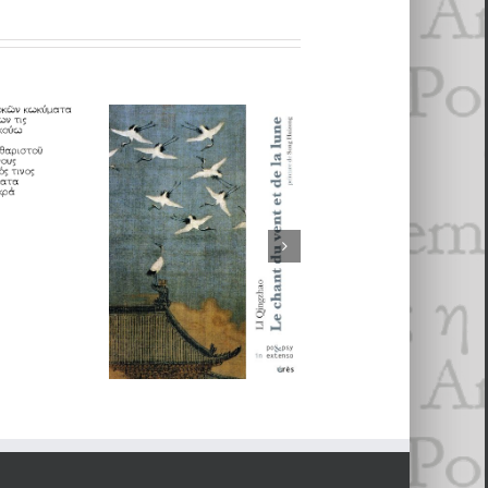
2016
, François Perche, Jean-Charles
poètes
s
Chronique
’hui :
textes.
- 10 octo­bre 2015
Bonnes feuilles
musicale (19) : 
 et
PO&PSY : LI
NE VEUX PA
sée
Qingzhao,
de Gérard
CHEN Hsiu
Manset
Chen, Werner
LUTZ