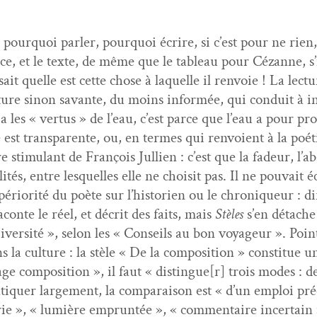
 : pourquoi par­ler, pourquoi écrire, si c’est pour ne rie
idence, et le texte, de même que le tableau pour Cézanne,
t quelle est cette chose à laque­lle il ren­voie ! La lec­t
ure sinon savante, du moins infor­mée, qui con­duit à int
 a les « ver­tus » de l’eau, c’est parce que l’eau a pour pro
 est trans­par­ente, ou, en ter­mes qui ren­voient à la poé­t
vre stim­u­lant de François Jul­lien : c’est que la fadeur, l’
al­ités, entre lesquelles elle ne choisit pas. Il ne pou­vait 
péri­or­ité du poète sur l’historien ou le chroniqueur : dire
con­te le réel, et décrit des faits, mais
Stèles
s’en détache
ver­sité », selon les « Con­seils au bon voyageur ». Point 
la cul­ture : la stèle « De la com­po­si­tion » con­stitue u
e com­po­si­tion », il faut « distingue[r] trois modes : desc
a­ti­quer large­ment, la com­para­i­son est « d’un emploi p
rie », « lumière emprun­tée », « com­men­taire incer­tain