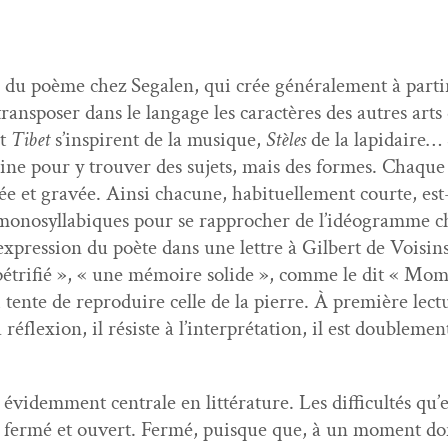
 du poème chez Segalen, qui crée générale­ment à par­tir 
rans­pos­er dans le lan­gage les car­ac­tères des autres arts
et
Tibet
s’inspirent de la musique,
Stèles
de la lap­idaire… 
Chine pour y trou­ver des sujets, mais des formes. Chaqu
­ée et gravée. Ain­si cha­cune, habituelle­ment courte, est
e mono­syl­labiques pour se rap­procher de l’idéogramme 
lon l’expression du poète dans une let­tre à Gilbert de Voi
tri­fié », « une mémoire solide », comme le dit « Moment 
i tente de repro­duire celle de la pierre. À pre­mière lec­tu
 réflex­ion, il résiste à l’interprétation, il est dou­ble­m
évidem­ment cen­trale en lit­téra­ture. Les dif­fi­cultés qu
 fer­mé et ouvert. Fer­mé, puisque que, à un moment don­