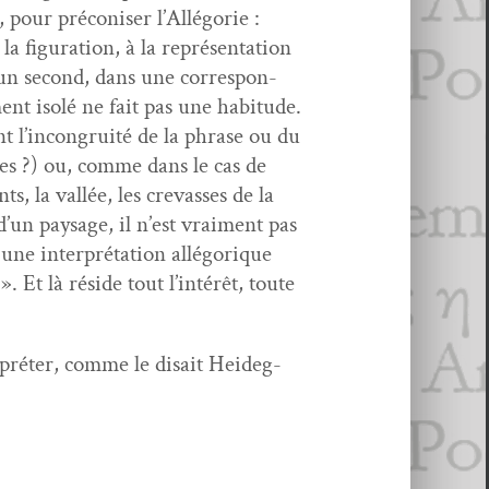
, pour pré­conis­er l’Allégorie :
a fig­u­ra­tion, à la représen­ta­tion
un sec­ond, dans une cor­re­spon­
ent isolé ne fait pas une habi­tude.
ant l’incongruité de la phrase ou du
ues ?) ou, comme dans le cas de
 la val­lée, les crevass­es de la
d’un paysage, il n’est vrai­ment pas
 une inter­pré­ta­tion allé­gorique
. Et là réside tout l’intérêt, toute
erpréter, comme le dis­ait Hei­deg­