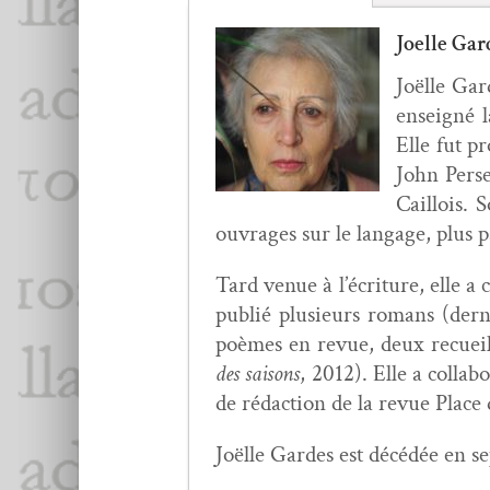
Joelle Gar
Joëlle Gard
enseigné l
Elle fut pr
John Perse
Cail­lois.
ouvrages sur le lan­gage, plus p
Tard venue à l’écri­t­ure, elle 
pub­lié plusieurs romans (der
poèmes en revue, deux recueils 
des saisons
, 2012). Elle a col­la
de rédac­tion de la revue Plac
Joëlle Gardes est décédée en se