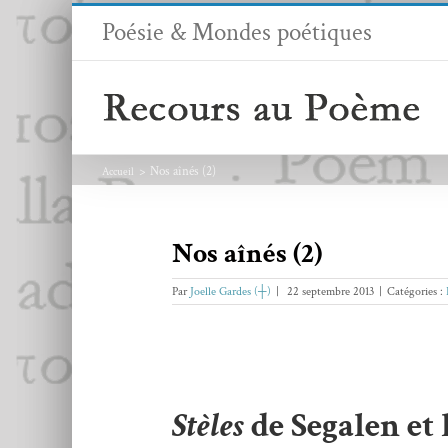
Passer
Poésie & Mondes poétiques
au
contenu
Nos aînés (2)
Accueil
Nos aînés (2)
Par
Joelle Gardes (┼)
|
22 septembre 2013
|
Catégories :
Stèles
de Segalen et 