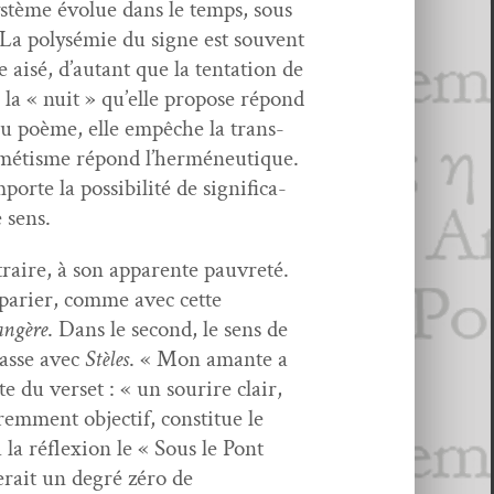
sys­tème évolue dans le temps, sous
. La poly­sémie du signe est sou­vent
e aisé, d’autant que la ten­ta­tion de
 la « nuit » qu’elle pro­pose répond
 du poème, elle empêche la trans­
hermétisme répond l’herméneutique.
e la pos­si­bil­ité de sig­ni­fi­ca­
e sens.
­traire, à son appar­ente pau­vreté.
appari­er, comme avec cette
angère
. Dans le sec­ond, le sens de
 passe avec
Stèles
. « Mon amante a
e du ver­set : « un sourire clair,
em­ment objec­tif, con­stitue le
la réflex­ion le « Sous le Pont
terait un degré zéro de