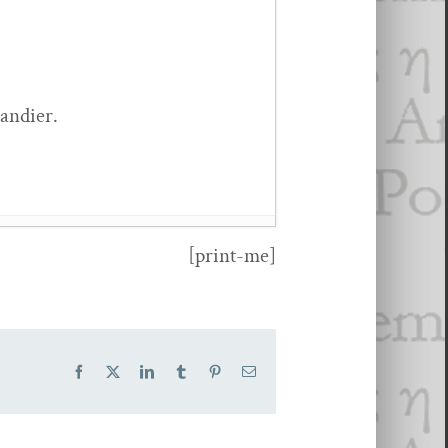
mandier.
[print-me]
 juil­let 2022
Facebook
X
LinkedIn
Tumblr
Pinterest
Email
es
- 20 sep­tem­bre 2016
16