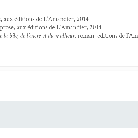
, aux édi­tions de L’A­mandi­er, 2014
 prose, aux édi­tions de L’A­mandi­er, 2014
 la bile, de l’en­cre et du mal­heur
, roman, édi­tions de l’A
in
- 6 juil­let 2023
usées, Mon cœur mis à nu et autres frag­ments posthumes
- 1
ail­lois
- 4 juil­let 2021
te,
Où nul ne veut se tenir
- 1 mars 2018
ets
- 16 octo­bre 2016
ire,
Fusées, Mon cœur mis à nu et autres frag­ments posthum
re à poèmes. Antholo­gie per­son­nelle, 1992–2012
- 3 avril 20