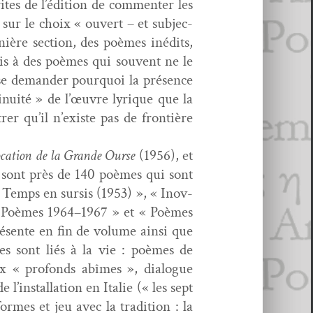
ites de l’édition de com­menter les
r sur le choix « ouvert – et sub­jec­
ernière sec­tion, des poèmes inédits,
tis à des poèmes qui sou­vent ne le
si se deman­der pourquoi la présence
i­nu­ité » de l’œuvre lyrique que la
­er qu’il n’existe pas de fron­tière
­ca­tion de la Grande Ourse
(1956), et
e sont près de 140 poèmes qui sont
Temps en sur­sis (1953) », « Inov­
 « Poèmes 1964–1967 » et « Poèmes
résente en fin de vol­ume ain­si que
tes sont liés à la vie : poèmes de
x « pro­fonds abîmes », dia­logue
l’installation en Ital­ie (« les sept
rmes et jeu avec la tra­di­tion : la