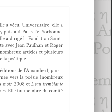
e a vécu. Uni­ver­si­taire, elle a
e, puis à à Paris IV-Sor­bonne.
le a dirigé la Fon­da­tion Saint-
oète avec Jean Paul­han et Roger
nom­breux arti­cles et plusieurs
de la poétique.
 édi­tions de l’A­mandi­er), puis a
ournée vers la poésie (nom­breux
s mots,
2008 et
L’eau trem­blante
aphes. Elle fut mem­bre du comité