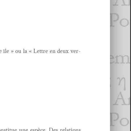
 île » ou la « Let­tre en deux ver­
n­stitue une espèce. Des rela­tions