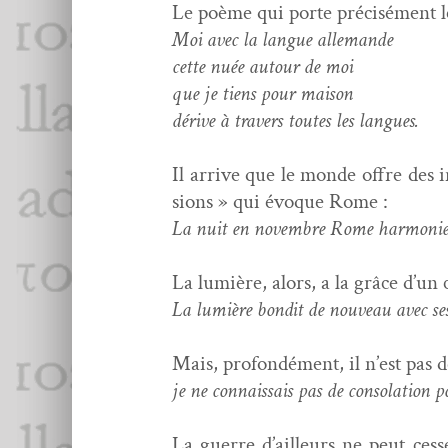
Le poème qui porte pré­cisé­ment le
Moi avec la langue allemande
cette nuée autour de moi
que je tiens pour maison
dérive à tra­vers toutes les langues.
Il arrive que le monde offre des i
sions » qui évoque Rome :
La nuit en novem­bre Rome har­moni
La lumière, alors, a la grâce d’un 
La lumière bon­dit de nou­veau avec ses
Mais, pro­fondé­ment, il n’est pas 
je ne con­nais­sais pas de con­so­la­tion 
La guerre d’ailleurs ne peut cess­