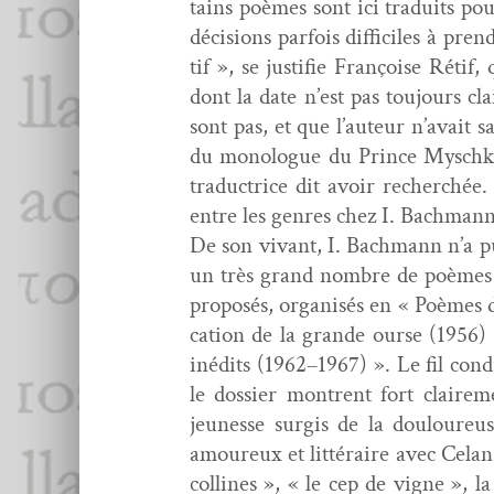
tains poèmes sont ici traduits pou
déci­sions par­fois dif­fi­ciles à p
tif », se jus­ti­fie Françoise Rétif
dont la date n’est pas tou­jours c
sont pas, et que l’auteur n’avait s
du mono­logue du Prince Mysch
tra­duc­trice dit avoir recher­chée
entre les gen­res chez I. Bach­mann
De son vivant, I. Bach­mann n’a p
un très grand nom­bre de poèmes a
pro­posés, organ­isés en « Poèmes
ca­tion de la grande ourse (1956
inédits (1962–1967) ». Le fil con­d
le dossier mon­trent fort claire­
jeunesse sur­gis de la douloureu
amoureux et lit­téraire avec Celan, 
collines », « le cep de vigne », la