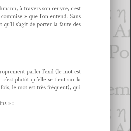
h­mann, à tra­vers son œuvre, c’est
on com­mise » que l’on entend. Sans
et qu’il s’agit de porter la faute des
o­pre­ment par­ler l’exil (le mot est
c’est plutôt qu’elle se tient sur la
fois, le mot est très fréquent), qui
ins » :