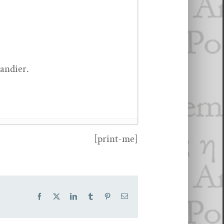
mandier.
[print-me]
 juil­let 2022
Facebook
X
LinkedIn
Tumblr
Pinterest
Email
es
- 20 sep­tem­bre 2016