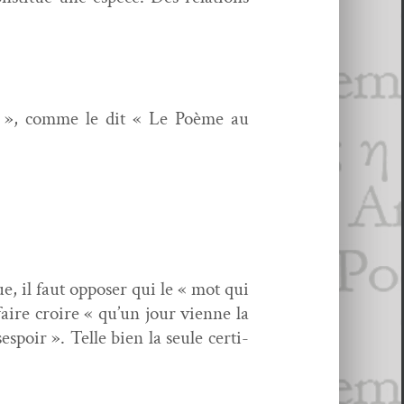
ble », comme le dit « Le Poème au
e, il faut oppos­er qui le « mot qui
 faire croire « qu’un jour vienne la
spoir ». Telle bien la seule cer­ti­