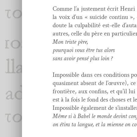
Comme l’a juste­ment écrit Hen­r
la voix d’un « sui­cide con­tinu »
doute la cul­pa­bil­ité est-elle d’au
autres, celle du père en par­ti­c­uli­
Mon triste père,
pourquoi vous être tus alors
sans avoir pen­sé plus loin ?
Impos­si­ble dans ces con­di­tions p
qua­si­ment absent de l’œuvre), ce 
fron­tière, aux con­fins, et qu’il lu
est à la fois le fond des choses et l
Impos­si­ble égale­ment de s’install
Même si à Babel le monde devint conf
on éti­ra ta langue, et la mienne on 