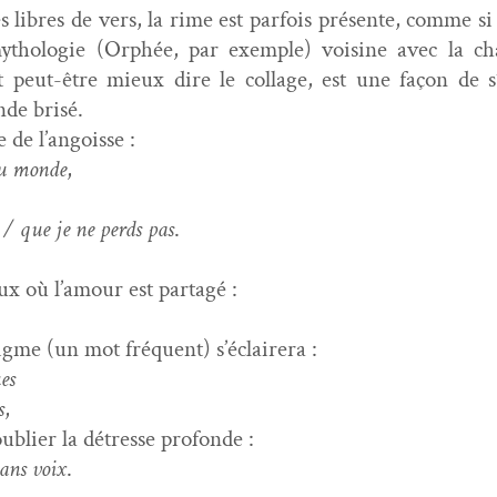
 libres de vers, la rime est par­fois présente, comme si
holo­gie (Orphée, par exem­ple) voi­sine avec la chan
peut-être mieux dire le col­lage, est une façon de s’in
de brisé.
 de l’angoisse :
 du monde
,
r / que je ne perds pas
.
x où l’amour est partagé :
nigme (un mot fréquent) s’éclairera :
es
s
,
bli­er la détresse profonde :
sans voix
.