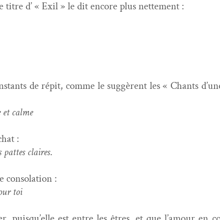
 titre d’ « Exil » le dit encore plus nettement :
nstants de répit, comme le sug­gèrent les « Chants d’une
e et calme
chat :
 pattes claires
.
de consolation :
pour toi
er, puisqu’elle est entre les êtres, et que l’amour en co