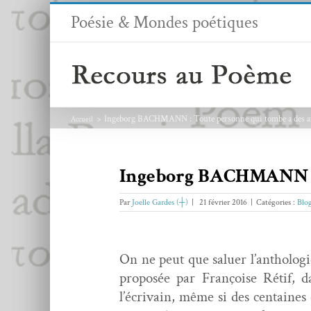
Passer
Poésie & Mondes poétiques
au
contenu
Ingeborg BACHMANN : Toute personne qui tombe a des ai
Accueil
Ingeborg BACHMANN : T
Par
Joelle Gardes (┼)
|
21 février 2016
|
Catégories :
Blo
On ne peut que saluer l’antholo
pro­posée par Françoise Rétif, da
l’écrivain, même si des cen­taines 