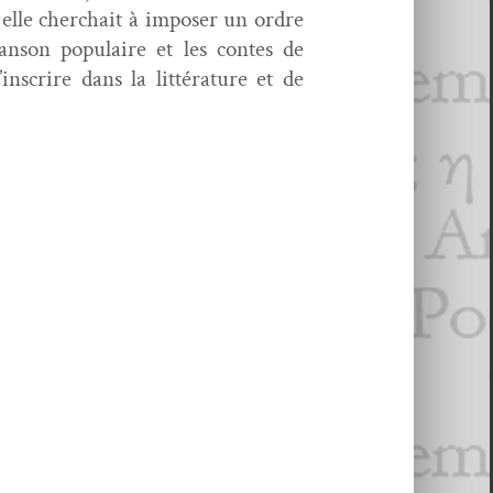
 elle cher­chait à impos­er un ordre
­son pop­u­laire et les con­tes de
scrire dans la lit­téra­ture et de