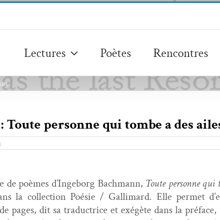
Lectures
Poètes
Rencontres
les
oute personne qui tombe a des aile
g
gie de poèmes d’Ingeborg Bach­mann,
Toute per­son­ne qui 
ns la col­lec­tion Poésie / Gal­li­mard. Elle per­met d’
de pages, dit sa tra­duc­trice et exégète dans la pré­face,