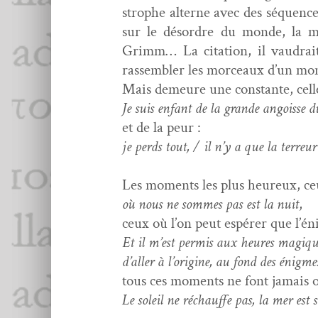
stro­phe alterne avec des séquences
sur le désor­dre du monde, la myt
Grimm… La cita­tion, il vaudrait 
rassem­bler les morceaux d’un mon
Mais demeure une con­stante, celle
Je suis enfant de la grande angoisse
et de la peur :
je perds tout, / il n’y a que la ter­reu
Les moments les plus heureux, ceu
où nous ne sommes pas est la nuit
,
ceux où l’on peut espér­er que l’é
Et il m’est per­mis aux heures magiqu
d’aller à l’origine, au fond des énigme
tous ces moments ne font jamais ou
Le soleil ne réchauffe pas, la mer est 