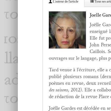
L’au­teur de l’article
Tous ses arti
Joelle Gar
Joëlle Gard
enseigné l
Elle fut pr
John Perse
Cail­lois.
ouvrages sur le lan­gage, plus p
Tard venue à l’écri­t­ure, elle 
pub­lié plusieurs romans (der
poèmes en revue, deux recueils 
des saisons
, 2012). Elle a col­la
de rédac­tion de la revue Plac
Joëlle Gardes est décédée en se