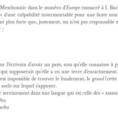
i Meschon­nic dans le numéro d’
Europe
con­sacré à I. Bac
, « d’une cul­pa­bil­ité insur­montable pour une faute n
tant plus forte que, juste­ment, on n’est pas respon­s­able 
er
:
our l’écrivain d’avoir un pays, non qu’elle con­naisse à pr
qui sup­poserait qu’elle a eu une terre d’enracinement : 
i est impos­si­ble de trou­ver le fonde­ment, le
grund
(cette 
e socle sur lequel s’appuyer.
er sere­ine­ment dans une langue qui est celle des « assass
us,
courba