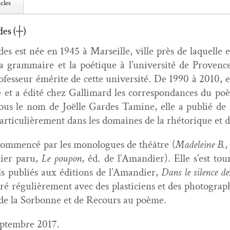
cles
des (┼)
es est née en 1945 à Mar­seille, ville près de laque­lle ell
a gram­maire et la poé­tique à l’université de Provenc
o­fesseur émérite de cette uni­ver­sité. De 1990 à 2010, el
 et a édité chez Gal­li­mard les cor­re­spon­dances du p
 Sous le nom de Joëlle Gardes Tamine, elle a pub­lié de 
ar­ti­c­ulière­ment dans les domaines de la rhé­torique et 
a com­mencé par les mono­logues de théâtre (
Madeleine B.
,
nier paru,
Le poupon
, éd. de l’A­mandi­er). Elle s’est t
pub­liés aux édi­tions de l’A­mandi­er,
Dans le silence de
boré régulière­ment avec des plas­ti­ciens et des pho­togr
e de la Sor­bonne et de Recours au poème.
p­tem­bre 2017.