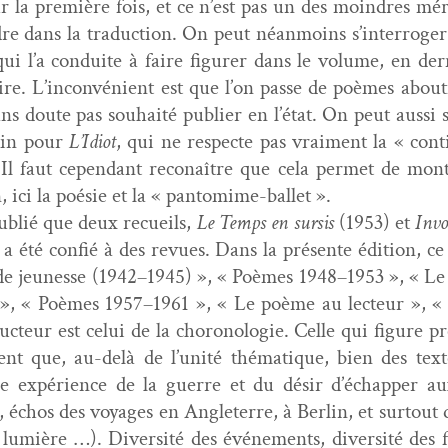
r la pre­mière fois, et ce n’est pas un des moin­dres mér
ren­dre dans la tra­duc­tion. On peut néan­moins s’interroge
, qui l’a con­duite à faire fig­ur­er dans le vol­ume, en d
laire. L’inconvénient est que l’on passe de poèmes abou
ans doute pas souhaité pub­li­er en l’état. On peut aus­
kin pour
L’Idiot
, qui ne respecte pas vrai­ment la « con­t
. Il faut cepen­dant reconaître que cela per­met de mon­tr
, ici la poésie et la « pantomime-ballet ».
ub­lié que deux recueils,
Le Temps en sur­sis
(1953) et
Invo
 été con­fié à des revues. Dans la présente édi­tion, c
 de jeunesse (1942–1945) », « Poèmes 1948–1953 », « Le 
) », « Poèmes 1957–1961 », « Le poème au lecteur »,
uc­teur est celui de la choronolo­gie. Celle qui fig­ure p
ment que, au-delà de l’unité thé­ma­tique, bien des tex
se expéri­ence de la guerre et du désir d’échapper au
échos des voy­ages en Angleterre, à Berlin, et surtout de 
 lumière …). Diver­sité des événe­ments, diver­sité des fo