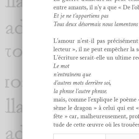
entre amants, il n’y a que « De l’o
Et je ne t’appartiens pas
Tous deux désor­mais nous lamenton
L’amour n’est-il pas pré­cisé­me
lecteur », il ne peut empêch­er la s
L’écriture serait-elle un ultime re
Le mot
n’entraînera que
d’autres mots der­rière soi,
la phrase l’autre phrase.
mais, comme l’explique le poème « D
sème le drag­on » à celui qui est «
fête » car, mal­heureuse­ment, pro­
tude de cette œuvre où les trouées 