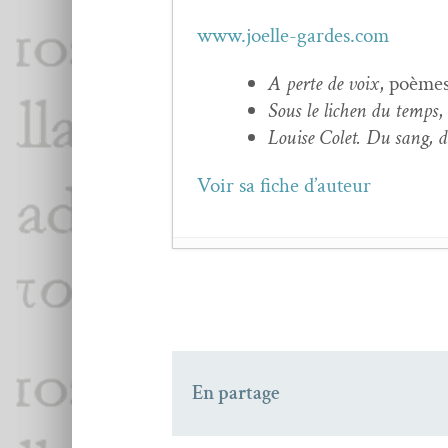
www.joelle-gardes.com
A perte de voix
, poèmes
Sous le lichen du temps
,
Louise Colet. Du sang, de
Voir sa fiche d’auteur
Jea­nine Baude :
Souda
Charles Baude­laire,
F
Nos aînés (1) : Roger C
Jean-Charles Veg­lian
En partage
Hen­ry JAMES : Car­n
Jean-Charles Baude­la