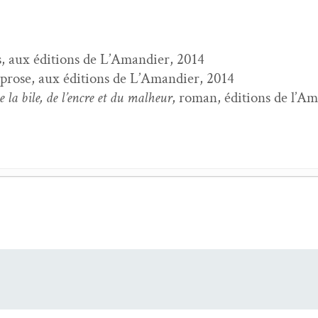
, aux édi­tions de L’A­mandi­er, 2014
 prose, aux édi­tions de L’A­mandi­er, 2014
 la bile, de l’en­cre et du mal­heur
, roman, édi­tions de l’A
in
- 6 juil­let 2023
usées, Mon cœur mis à nu et autres frag­ments posthumes
- 1
ail­lois
- 4 juil­let 2021
te,
Où nul ne veut se tenir
- 1 mars 2018
ets
- 16 octo­bre 2016
ire,
Fusées, Mon cœur mis à nu et autres frag­ments posthum