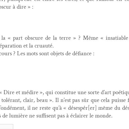
bscur à dire » :
s
nt la « part obscure de la terre » ? Même « insa­tia
épa­ra­tion et la cruauté.
cours ? Les mots sont objets de défiance :
ire et médire », qui con­stitue une sorte d’art poé­tiqu
 tolérant, clair, beau ». Il n’est pas sûr que cela puisse
fondé­ment, il ne reste qu’à « désespér[er] même du dés­e
de lumière ne suff­isent pas à éclair­er le monde.