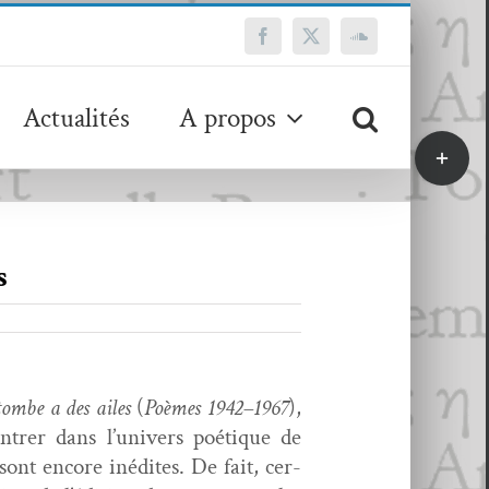
Facebook
X
SoundCloud
Actualités
A propos
Bascule
de
la
zone
de
s
la
barre
coulissa
tombe a des ailes
(
Poèmes 1942–1967
),
entrer dans l’univers poé­tique de
 sont encore inédites. De fait, cer­