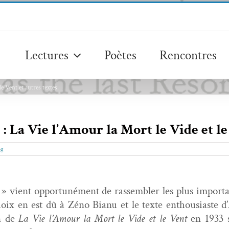
Lectures
Poètes
Rencontres
e Vent et autres textes.
 La Vie l’Amour la Mort le Vide et le 
og
 » vient oppor­tuné­ment de rassem­bler les plus impor­ta
x en est dû à Zéno Bianu et le texte ent­hou­si­aste d
on de
La Vie l’Amour la Mort le Vide et le Vent
en 1933 s