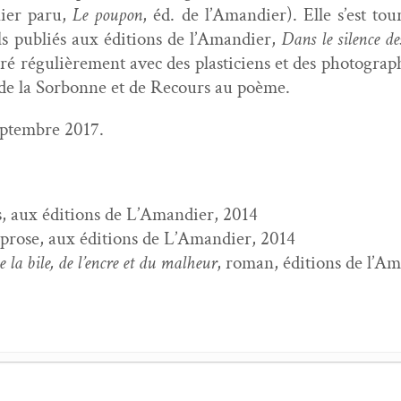
nier paru,
Le poupon
, éd. de l’A­mandi­er). Elle s’est t
pub­liés aux édi­tions de l’A­mandi­er,
Dans le silence de
boré régulière­ment avec des plas­ti­ciens et des pho­togr
e de la Sor­bonne et de Recours au poème.
p­tem­bre 2017.
, aux édi­tions de L’A­mandi­er, 2014
 prose, aux édi­tions de L’A­mandi­er, 2014
 la bile, de l’en­cre et du mal­heur
, roman, édi­tions de l’A
in
- 6 juil­let 2023