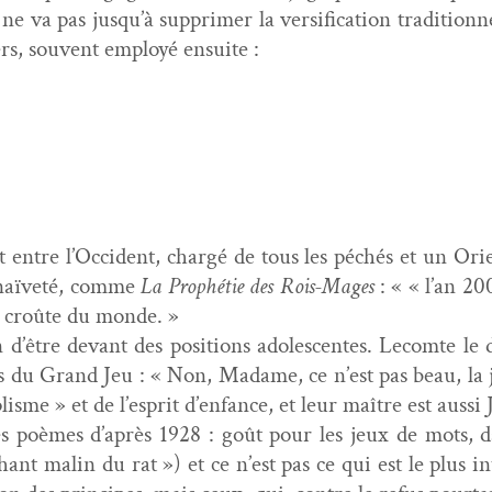
ne va pas jusqu’à sup­primer la ver­si­fi­ca­tion tra­di­tion­
rs, sou­vent employé ensuite :
ît entre l’Occident, chargé de tous les péchés et un Ori­e
r naïveté, comme
La Prophétie des
Rois-Mages
: « « l’an 20
la croûte du monde. »
 d’être devant des posi­tions ado­les­centes. Lecomte le d
s du Grand Jeu : « Non, Madame, ce n’est pas beau, la j
lisme » et de l’esprit d’enfance, et leur maître est aus­si 
les poèmes d’après 1928 : goût pour les jeux de mots, d
ant malin du rat ») et ce n’est pas ce qui est le plus i