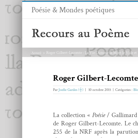
Passer
Poésie & Mondes poétiques
au
contenu
Roger Gilbert-Lecomte : La Vie l’Amour la Mort le Vide et l
Accueil
Roger Gilbert-Lecomte :
Par
Joelle Gardes (┼)
|
10 octobre 2015
|
Catégories :
Bl
La col­lec­tion «
Poésie
/ Gal­li­mard
de Roger Gilbert-Lecomte. Le choi
255 de la NRF après la paru­ti