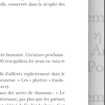
nelle, con­servée dans la stro­phe des
nt fan­tas­mé. Cer­taines procla­ma­
00 écar­quillera les yeux en vain et
it d’ailleurs explicite­ment dans le
eunesse. » Les « phrères » fon­da­
Jarry.
ans des sortes de chan­sons : « Le
ntéres­sant, pas plus que les poèmes