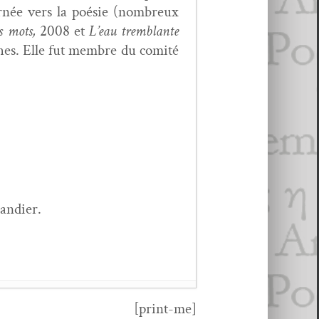
ournée vers la poésie (nom­breux
s mots,
2008 et
L’eau trem­blante
aphes. Elle fut mem­bre du comité
mandier.
[print-me]