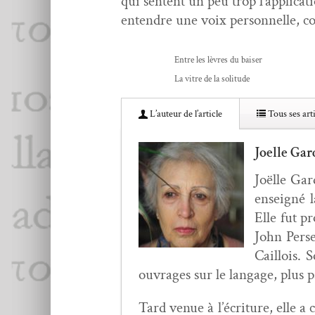
qui sen­tent un peu trop l’applicat
enten­dre une voix per­son­nelle, c
Entre les lèvres du baiser
La vit­re de la solitude
L’au­teur de l’article
Tous ses arti
Joelle Gar
Joëlle Gard
enseigné l
Elle fut pr
John Perse
Cail­lois.
ouvrages sur le lan­gage, plus p
Tard venue à l’écri­t­ure, elle 