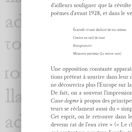
d’ailleurs soulign­er que la révolte 
poèmes d’avant 1928, et dans le ve
Écartelé vivant déchiré de toi-même
Cen­tre en exil de tout
Rois­pro­scrit
Mon­stre extrême (
Le miroir noir
)
Une oppo­si­tion con­stante appa­ra
tions prê­tent à sourire dans leu
ne décou­vri­ra plus l’Europe sur 
De fait, on a sou­vent l’impression
Casse-dogme
à pro­pos des principe
teurs se récla­ment aus­si du « sim­p
Cet esprit, on le retrou­ve dans 
devenu rat de l’eau rive » (« Le ch