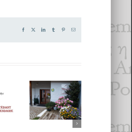
 juil­let 2022
Facebook
X
LinkedIn
Tumblr
Pinterest
Email
es
- 20 sep­tem­bre 2016
16
2016
, François Perche, Jean-Charles
Une maison
pour la Poésie 2 :
12 POÈMES D
La Maison de
textes.
- 10 octo­bre 2015
JEAN
Poésie
ROUSSELOT
Transjurassienne
bdyr,
choisis par
: entretien avec
écédant
Christophe