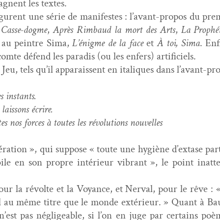
g­nent les textes.
ig­urent une série de man­i­festes : l’avant-propos du p
 Casse-dogme
,
Après Rim­baud la mort des Arts
,
La Prophé
 au pein­tre Sima,
L’énigme de la face
et
À toi, Sima
. Enf
mte défend les par­adis (ou les enfers) artificiels.
eu, tels qu’il appa­rais­sent en italiques dans l’avant-pro
s instants.
ais­sons écrire.
 nos forces à toutes les révo­lu­tions nouvelles
éra­tion », qui sup­pose « toute une hygiène d’extase par­t
ile en son pro­pre intérieur vibrant », le point inat­te
r la révolte et la Voy­ance, et Ner­val, pour le rêve :
el au même titre que le monde extérieur. » Quant à Baude
n’est pas nég­lige­able, si l’on en juge par cer­tains po