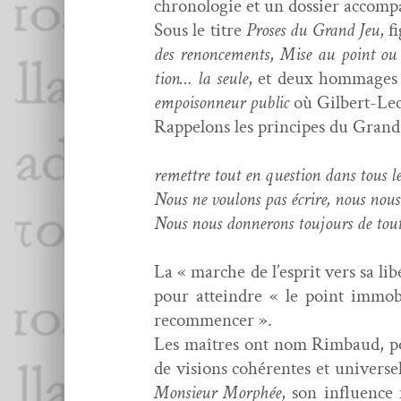
chronolo­gie et un dossier accom­pa­
Sous le titre
Pros­es du Grand Jeu
, f
des renon­ce­ments
,
Mise au point ou
tion… la seule
, et deux hom­mages
empoi­son­neur pub­lic
où Gilbert-Leco
Rap­pelons les principes du Grand J
remet­tre tout en ques­tion dans tous le
Nous ne voulons pas écrire, nous nous l
Nous nous don­nerons tou­jours de toutes
La « marche de l’esprit vers sa lib
pour attein­dre « le point immo­b
recommencer ».
Les maîtres ont nom Rim­baud, pou
de visions cohérentes et uni­vers
Mon­sieur Mor­phée
, son influ­ence 