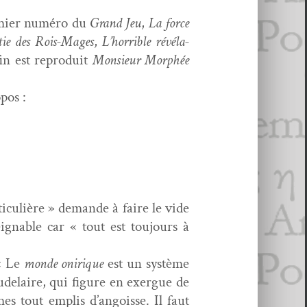
re­mier numéro du
Grand Jeu
,
La force
tie des Rois-Mages
,
L’horrible révéla­
in est repro­duit
Mon­sieur Mor­phée
pos :
i­c­ulière » demande à faire le vide
ignable car « tout est tou­jours à
 « Le
monde onirique
est un sys­tème
­laire, qui fig­ure en exer­gue de
èmes tout emplis d’angoisse. Il faut