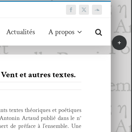
Facebook
X
SoundCloud
Actualités
A propos
Bascule
de
la
zone
de
Vent et autres textes.
la
barre
coulissa
nts textes théoriques et poé­tiques
’Antonin Artaud pub­lié dans le n°
ert de pré­face à l’ensemble. Une