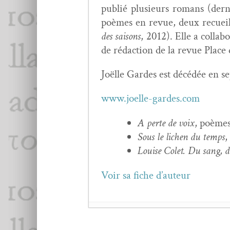
pub­lié plusieurs romans (der
poèmes en revue, deux recueils 
des saisons
, 2012). Elle a col­la
de rédac­tion de la revue Plac
Joëlle Gardes est décédée en se
www.joelle-gardes.com
A perte de voix
, poèmes
Sous le lichen du temps
,
Louise Colet. Du sang, de
Voir sa fiche d’auteur
Jea­nine Baude :
Souda