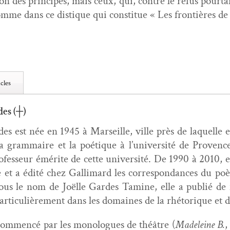
ion des principes, mais ceux, qui, con­tre le refus pour­ta
omme dans ce dis­tique qui con­stitue « Les fron­tières de
cles
des (┼)
es est née en 1945 à Mar­seille, ville près de laque­lle ell
a gram­maire et la poé­tique à l’université de Provenc
o­fesseur émérite de cette uni­ver­sité. De 1990 à 2010, el
 et a édité chez Gal­li­mard les cor­re­spon­dances du p
 Sous le nom de Joëlle Gardes Tamine, elle a pub­lié de 
ar­ti­c­ulière­ment dans les domaines de la rhé­torique et 
a com­mencé par les mono­logues de théâtre (
Madeleine B.
,