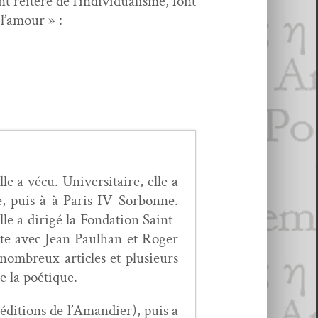
nt réitéré de l’individualisme, font
 l’amour » :
e a vécu. Uni­ver­si­taire, elle a
e, puis à à Paris IV-Sor­bonne.
le a dirigé la Fon­da­tion Saint-
oète avec Jean Paul­han et Roger
nom­breux arti­cles et plusieurs
de la poétique.
 édi­tions de l’A­mandi­er), puis a