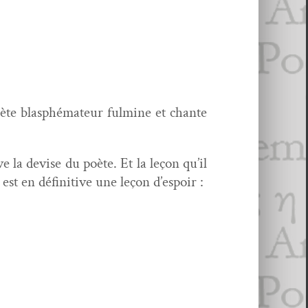
ète blas­phé­ma­teur ful­mine et chante
tive la devise du poète. Et la leçon qu’il
est en défini­tive une leçon d’espoir :