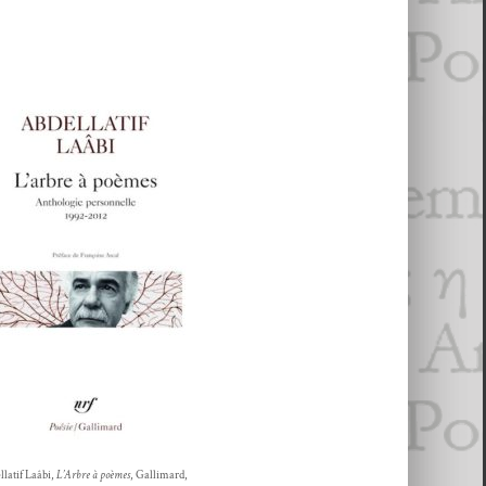
­latif Laâbi,
L’Ar­bre à poèmes
, Gal­li­mard,