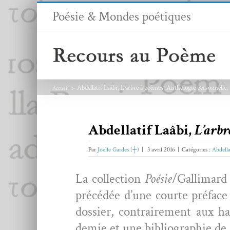
Passer
Poésie & Mondes poétiques
au
contenu
Abdellatif Laâbi, L’arbre à poèmes. Anthologie personnelle
Accueil
Abdellatif Laâbi,
L’arbr
Par
Joelle Gardes (┼)
|
3 avril 2016
|
Catégories :
Abdella
La col­lec­tion
Poésie
/Gallimard 
précédée d’une courte pré­face
dossier, con­traire­ment aux h
demie et une bib­li­ogra­phie de