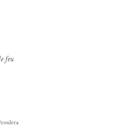
e feu
éroulera