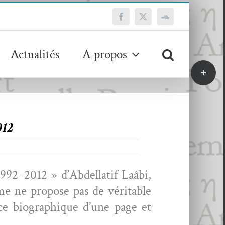
Facebook
X
SoundCloud
Actualités
A propos
Bascule
de
la
zone
de
012
la
barre
coulissa
 1992–2012 » d’Abdellatif Laâbi,
 ne pro­pose pas de véri­ta­ble
tice biographique d’une page et