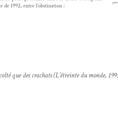
poési
te de 1992, entre l’obstination :
écolté que des crachats
(L’étreinte du monde
,
199