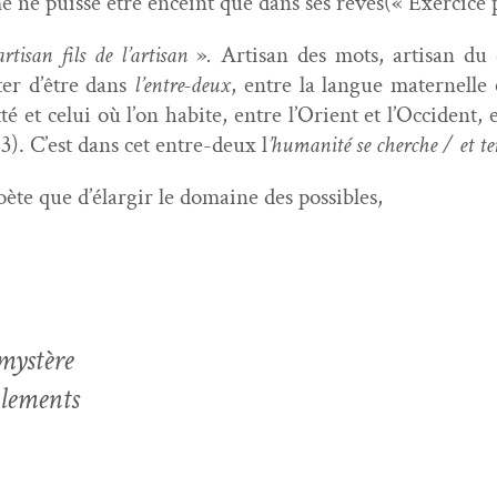
ne puisse être enceint que dans ses rêves(« Exer­ci­ce 
arti­san fils de l’artisan
»
.
Arti­san des mots, arti­san du c
pter d’être dans
l’entre-deux
, entre la langue mater­nelle e
­té et celui où l’on habite, entre l’Orient et l’Occident, 
3). C’est dans cet entre-deux l
’human­ité se cherche / et te
poète que d’élargir le domaine des possibles,
 mystère
rôlements