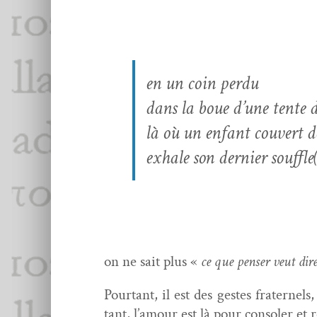
en un coin perdu
dans la boue d’une tente d
là où un enfant cou­vert 
exhale son dernier souf­fle
on ne sait plus «
ce que penser veut dire
Pour­tant, il est des gestes frater­nel
tant, l’amour est là pour con­sol­er et