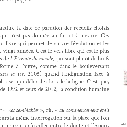
n­naître la date de paru­tion des recueils choi­sis
, qui n’est pas don­née au fur et à mesure. Ces
du livre qui per­met de suiv­re l’évo­lu­tion et les
e vingt années. C’est le vers libre qui est le plus
es de
L’Étreinte du monde
, qui sont plutôt de brefs
ne forme à l’autre, comme dans le boulever­sant
cris la vie
, 2005) quand l’indignation face à
phrase, qui débor­de alors de la ligne. C’est que,
de 1992 et ceux de 2012, la con­di­tion humaine
nt «
nos sem­blables
», où, «
au com­mence­ment était
jours la même inter­ro­ga­tion sur la place que l’on
 ne peut qu’osciller entre le doute et l’espoir,
Abdel