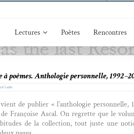
Lectures
Poètes
Rencontres
, 1992–2012
e à poèmes. Anthologie personnelle, 1992–2
tif Laâbi
vient de pub­li­er « l’anthologie per­son­nelle,
 de Françoise Ascal. On regrette que le vol­ume
abi­tudes de la col­lec­tion, tout juste une no
 deux pages.