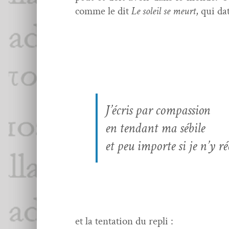
comme le dit
Le soleil se meurt
, qui da
J’écris par compassion
en ten­dant ma sébile
et peu importe si je n’y r
et la ten­ta­tion du repli :