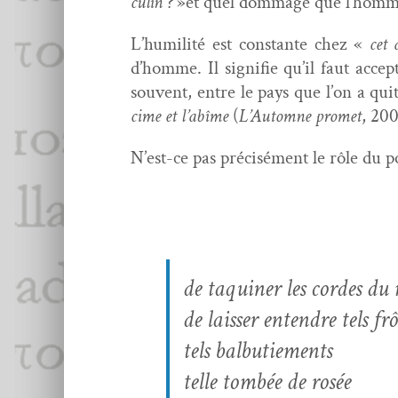
culin ?
»et quel dom­mage que l’homme 
L’humilité est con­stante chez «
cet 
d’homme. Il sig­ni­fie qu’il faut acce
sou­vent, entre le pays que l’on a quit
cime et l’abîme
(
L’Automne promet
, 200
N’est-ce pas pré­cisé­ment le rôle du 
de taquin­er les cordes du
de laiss­er enten­dre tels f
tels bal­bu­tiements
telle tombée de rosée