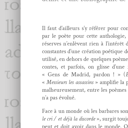
Il faut d’ailleurs s’y référ­er pour co
par le poète pour cette antholo­gie
réserves n’en­lèvent rien à l’in­térêt 
con­stantes d’une créa­tion poé­tique d
util­isé, en dehors de quelques poèm
con­tes, et par­fois, on glisse d’u
« Gens de Madrid, par­don ! » (
É
«
Messieurs les assas­sins
» ampli­fie la 
mal­heureuse­ment, entre les poèmes 
n’a pas évolué.
Face à un monde où les bar­bares so
le cri / et déjà la dis­corde
», sur­git tou­
peut et doit avoir dans le monde. On