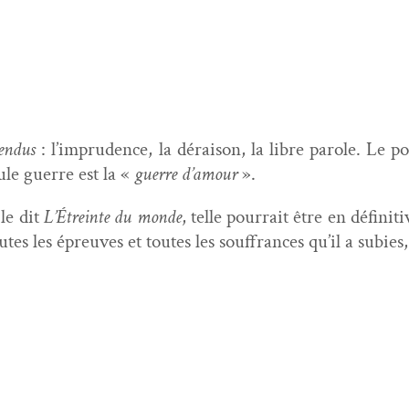
ten­dus
: l’imprudence, la dérai­son, la libre parole. Le po
ule guerre est la «
guerre d’amour
».
le dit
L’Étreinte du monde
, telle pour­rait être en défini­
s les épreuves et toutes les souf­frances qu’il a subies, 