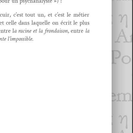
pour un psychanalyste ») !
uir, c’est tout un, et c’est le méti­er
t celle dans laque­lle on écrit le plus
entre l
a racine et la frondai­son
, entre
la
nte l’impossible
.