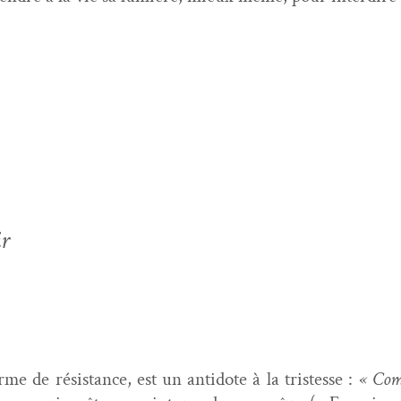
ir
me de résis­tance, est un anti­dote à la tristesse :
« Com­