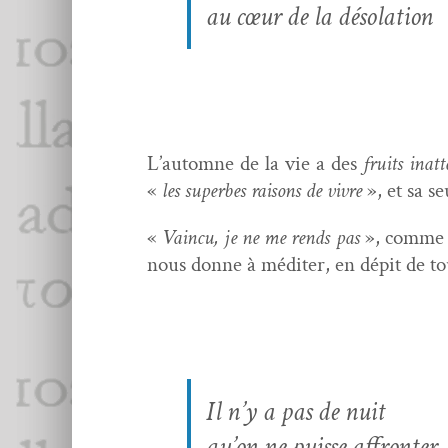
au cœur de la désolation
L’automne de la vie a des
fruits inat­
«
les superbes raisons de vivre
», et sa se
«
Vain­cu, je ne me rends pas
», comme 
nous donne à méditer, en dépit de toute
Il n’y a pas de nuit
qu’on ne puisse affronter