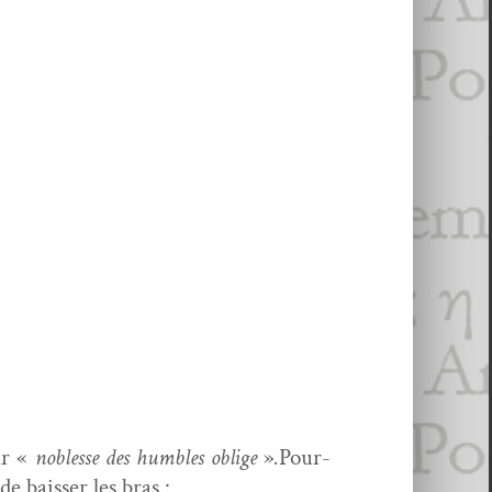
ar «
noblesse des hum­bles oblige
»
.
Pour­
e baiss­er les bras :