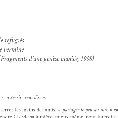
e réfugiés
de vermine
(Frag­ments d’une genèse oubliée, 1998)
 ce qu’écrire veut dire »
.
s, ser­rer les mains des amis, «
partager le peu du rare »
c
 ren­dre à la vie sa lumière, mieux même, pour inter­dire d