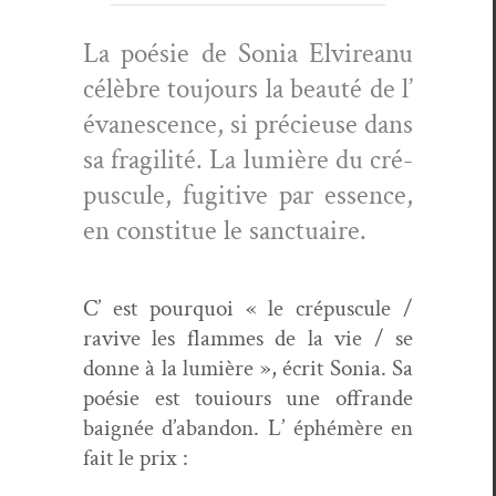
La poésie de Sonia Elvire­anu
célèbre tou­jours la beauté de l’
évanes­cence, si pré­cieuse dans
sa fragilité. La lumière du cré­
pus­cule, fugi­tive par essence,
en con­stitue le sanctuaire.
C’ est pourquoi « le cré­pus­cule /
ravive les flammes de la vie / se
donne à la lumière », écrit Sonia. Sa
poésie est touiours une offrande
baignée d’abandon. L’ éphémère en
fait le prix :