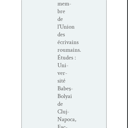
mem­
bre
de
l’Union
des
écrivains
roumains.
Études :
Uni­
ver­
sité
Babeş-
Bolyai
de
Cluj-
Napoca,
Fac­