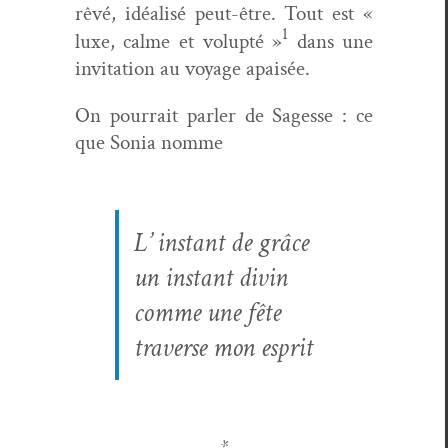
rêvé, idéal­isé peut-être. Tout est «
1
luxe, calme et volup­té »
dans une
invi­ta­tion au voy­age apaisée.
On pour­rait par­ler de Sagesse : ce
que Sonia nomme
L’ instant de grâce
un instant divin
comme une fête
tra­verse mon esprit
*