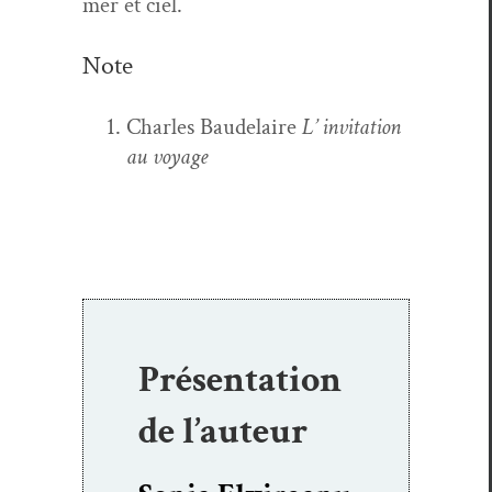
mer et ciel.
Note
Charles Baude­laire
L’ invi­ta­tion
au voyage
Présentation
de l’auteur