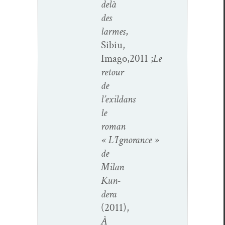
delà
des
larmes
,
Sibiu,
Imago,2011 ;
Le
retour
de
l’exil
dans
le
roman
«
L’Ignorance »
de
Milan
Kun­
dera
(2011),
À