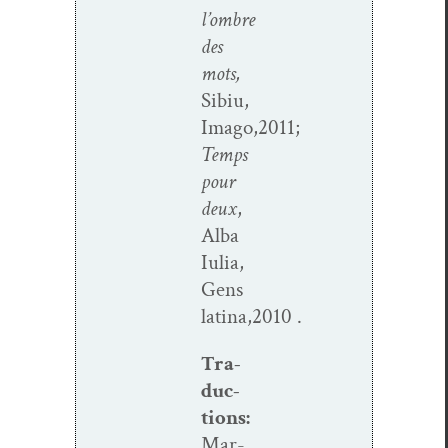
l’ombre
des
mots,
Sibiu,
Imago,2011;
Temps
pour
deux
,
Alba
Iulia,
Gens
latina,2010 .
Tra­
duc­
tions
:
Mar­