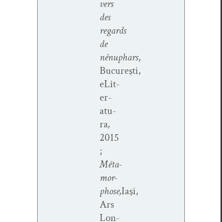
vers
des
regards
de
nénuphars
,
Bucureşti,
eLit­
er­
atu­
ra
,
2015
;
Méta­
mor­
phose,
Iaşi,
Ars
Lon­