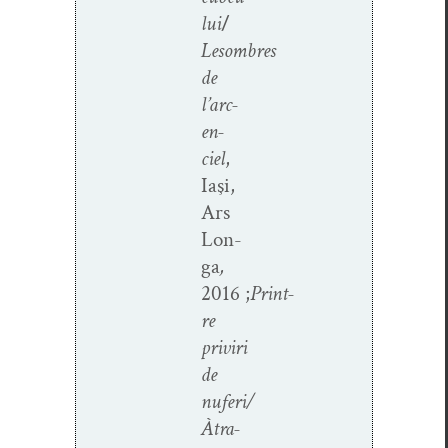
lui
/
Les
ombres
de
l’arc-
en-
ciel
,
Iaşi,
Ars
Lon­
ga
,
2016 ;
Print­
re
priviri
de
nuferi/
À
tra­