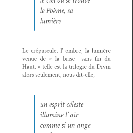
le ciel où se trouve
le Poème, sa
lumière
Le cré­pus­cule, l’ ombre, la lumière
venue de « la brise
sans fin du
Haut, » telle est la trilo­gie du Divin
alors seule­ment, nous dit-elle,
un esprit céleste
illu­mine l’ air
comme si un ange