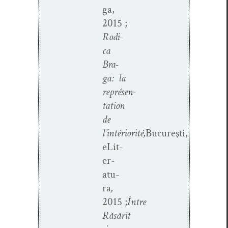
ga,
2015 ;
Rod­i­
ca
Bra­
ga: la
représen­
ta­tion
de
l’intériorité,
Bucureşti,
eLit­
er­
atu­
ra
,
2015 ;
Între
Răsărit