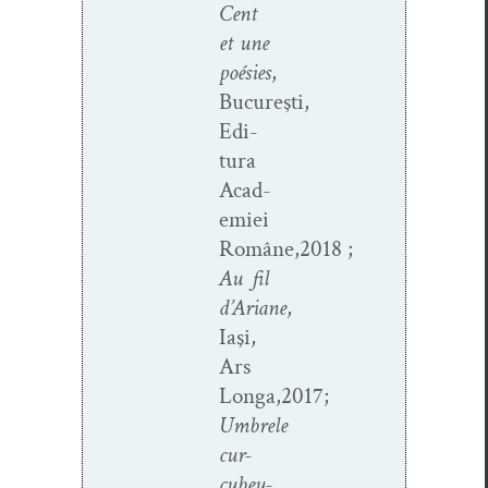
Cent
et une
poésies
,
Bucureşti,
Edi­
tu­ra
Acad­
e­miei
Române,2018 ;
Au fil
d’Ariane
,
Iaşi,
Ars
Longa,2017;
Umbrele
cur­
cubeu­