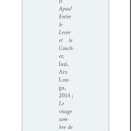
şi
Apus
/
Entre
le
Lever
et le
Couch­
er,
Iaşi,
Ars
Lon­
ga,
2014 ;
Le
vis­age
som­
bre de