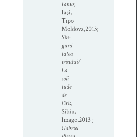
Ianus,
Iaşi,
Tipo
Moldova,2013;
Sin­
gură­
tatea
irisului/
La
soli­
tude
de
l’iris
,
Sibiu,
Imago,2013 ;
Gabriel
Pleşea,