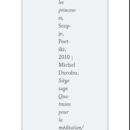
les
princess­
es,
Scop­
je,
Poet­
i­ki,
2010 ;
Michel
Ducobu,
Siège
sage.
Qua­
trains
pour
la
méditation/