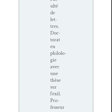
ulté
de
let­
tres.
Doc­
tor­at
en
philolo­
gie
avec
une
thèse
sur
l’exil.
Pro­
fesseur