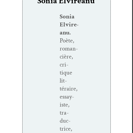
Sonia Elvireanu
Sonia
Elvire­
anu.
Poète,
roman­
cière,
cri­
tique
lit­
téraire,
essay­
iste,
tra­
duc­
trice,