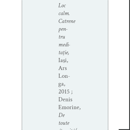
Loc
calm.
Catrene
pen­
tru
medi­
ta
ţ
ie,
Iaşi,
Ars
Lon­
ga,
2015 ;
Denis
Emorine,
De
toute