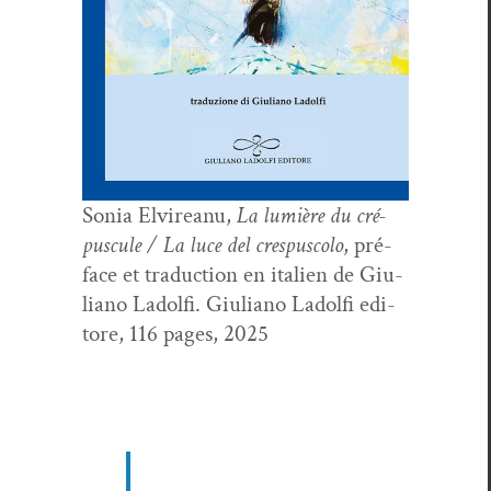
Sonia Elvire­anu,
La lumière du cré­
pus­cule
/ La luce del cre­s­pus­co­lo
, pré­
face et tra­duc­tion en ital­ien de Giu­
liano Ladolfi. Giu­liano Ladolfi edi­
tore, 116 pages, 2025