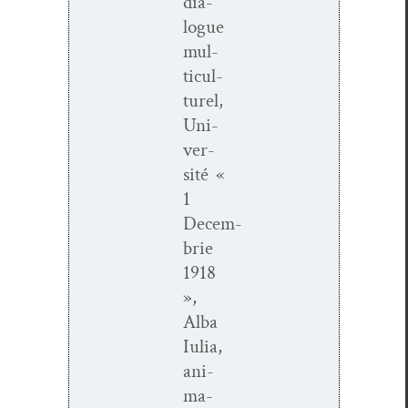
dia­
logue
mul­
ti­cul­
turel,
Uni­
ver­
sité «
1
Decem­
brie
1918
»,
Alba
Iulia,
ani­
ma­