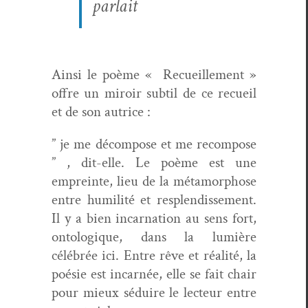
parlait
Ain­si le poème « Recueille­ment »
offre un miroir sub­til de ce recueil
et de son autrice :
” je me décom­pose et me recom­pose
” , dit-elle. Le poème est une
empreinte, lieu de la méta­mor­phose
entre humil­ité et resplendisse­ment.
Il y a bien incar­na­tion au sens fort,
ontologique, dans la lumière
célébrée ici. Entre rêve et réal­ité, la
poésie est incar­née, elle se fait chair
pour mieux séduire le lecteur entre