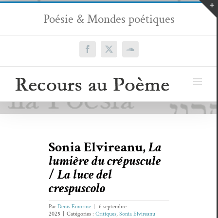
Passer
Poésie & Mondes poétiques
au
contenu
Facebook
X
SoundCloud
Sonia Elvireanu,
La
lumière du crépuscule
/
La luce del
crespuscolo
Par
Denis Emorine
|
6 septembre
2025
|
Catégories :
Critiques
,
Sonia Elvireanu