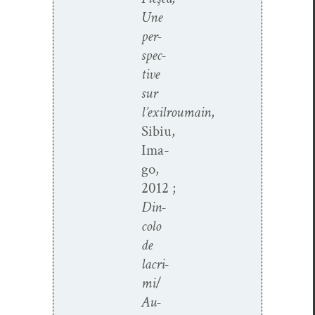
Une
per­
spec­
tive
sur
l’exil
roumain
,
Sibiu,
Ima­
go,
2012 ;
Din­
co­lo
de
lacri­
mi
/
Au-