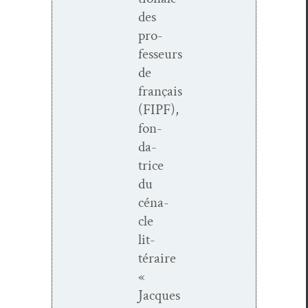
des
pro­
fesseurs
de
français
(FIPF),
fon­
da­
trice
du
céna­
cle
lit­
téraire
«
Jacques