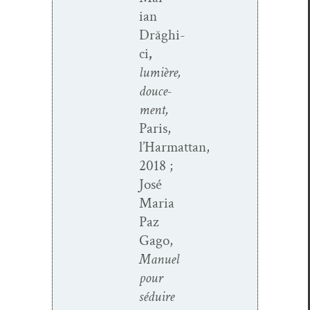
i­an
Drăghi­
ci
,
lumière,
douce­
ment,
Paris,
l’Harmattan,
2018 ;
José
Maria
Paz
Gago,
Manuel
pour
séduire