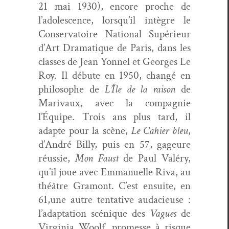
21 mai 1930), encore proche de
l’adolescence, lorsqu’il intè­gre le
Con­ser­va­toire Nation­al Supérieur
d’Art Dra­ma­tique de Paris, dans les
class­es de Jean Yon­nel et Georges Le
Roy. Il débute en 1950, changé en
philosophe de
L’Île de la rai­son
de
Mari­vaux, avec la com­pag­nie
l’Équipe. Trois ans plus tard, il
adapte pour la scène,
Le Cahi­er bleu
,
d’André Bil­ly, puis en 57, gageure
réussie,
Mon Faust
de Paul Valéry,
qu’il joue avec Emmanuelle Riva, au
théâtre Gra­mont. C’est ensuite, en
61,une autre ten­ta­tive auda­cieuse :
l’adaptation scénique des
Vagues
de
Vir­ginia Woolf, promesse à risque