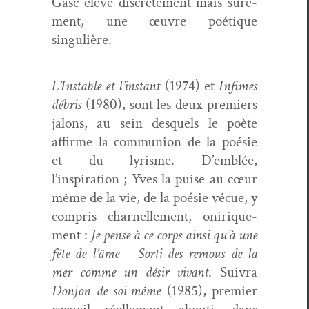
Gasc élève dis­crète­ment mais sûre­
ment, une œuvre poé­tique
singulière.
L’Instable et l’instant
(1974) et
Infimes
débris
(1980), sont les deux pre­miers
jalons, au sein desquels le poète
affirme la com­mu­nion de la poésie
et du lyrisme. D’emblée,
l’inspiration ; Yves la puise au cœur
même de la vie, de la poésie vécue, y
com­pris char­nelle­ment, onirique­
ment :
Je pense à ce corps ain­si qu’à une
fête de l’âme – Sor­ti des remous de la
mer comme un désir vivant
. Suiv­ra
Don­jon de soi-même
(1985), pre­mier