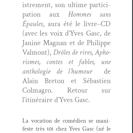
istrement, son ultime par­tic­i­
pa­tion aux
Hommes sans
Épaules
, aura été le livre–CD
(avec les voix d’Yves Gasc, de
Janine Mag­nan et de Philippe
Val­mont),
Drôles de rires, Apho­
rismes, con­tes et fables, une
antholo­gie de l’humour
de
Alain Bre­ton et Sébastien
Col­ma­gro. Retour sur
l’itinéraire d’Yves Gasc.
La voca­tion de comé­di­en se man­i­
feste très tôt chez Yves Gasc (né le