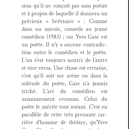
sion qu’il ne conçoit pas sans poésie
et à pro­pos de laque­lle il don­nera un
pré­cieux « brévi­aire » : Comme
dans un miroir, con­seils au jeune
comé­di­en (1983) ; car Yves Gasc est
un poète. Il n’y a aucune con­tra­dic­
tion entre le comé­di­en et le poète.
L’un s’est tou­jours nour­ri de l’autre
et vice ver­sa. Une chose est cer­taine,
c’est qu’il soit sur scène ou dans la
soli­tude du poète, Gasc n’a jamais
triché. L’art du comé­di­en est
unanime­ment recon­nu. Celui du
poète le mérite tout autant. C’est en
par­al­lèle de cette très prenante car­
rière d’homme de théâtre, qu’Yves