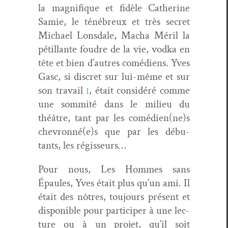
la mag­nifique et fidèle Cather­ine
Samie, le ténébreux et très secret
Michael Lons­dale, Macha Méril la
pétil­lante foudre de la vie, vod­ka en
tête et bien d’autres comé­di­ens. Yves
Gasc, si dis­cret sur lui-même et sur
son tra­vail
, était con­sid­éré comme
1
une som­mité dans le milieu du
théâtre, tant par les comédien(ne)s
chevronné(e)s que par les débu­
tants, les régisseurs…
Pour nous, Les Hommes sans
Épaules, Yves était plus qu’un ami. Il
était des nôtres, tou­jours présent et
disponible pour par­ticiper à une lec­
ture ou à un pro­jet, qu’il soit