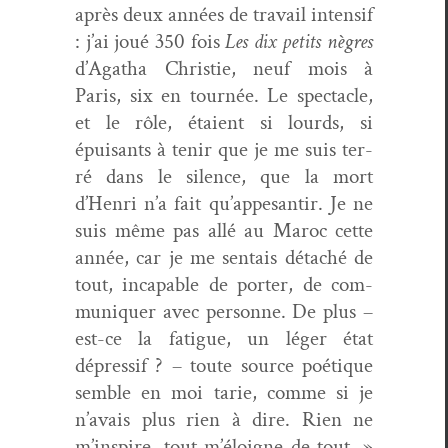
après deux années de tra­vail inten­sif
: j’ai joué 350 fois
Les dix petits nègres
d’Agatha Christie, neuf mois à
Paris, six en tournée. Le spec­ta­cle,
et le rôle, étaient si lourds, si
épuisants à tenir que je me suis ter­
ré dans le silence, que la mort
d’Henri n’a fait qu’appesantir. Je ne
suis même pas allé au Maroc cette
année, car je me sen­tais détaché de
tout, inca­pable de porter, de com­
mu­ni­quer avec per­son­ne. De plus –
est-ce la fatigue, un léger état
dépres­sif ? – toute source poé­tique
sem­ble en moi tarie, comme si je
n’avais plus rien à dire. Rien ne
m’inspire, tout m’éloigne de tout. »