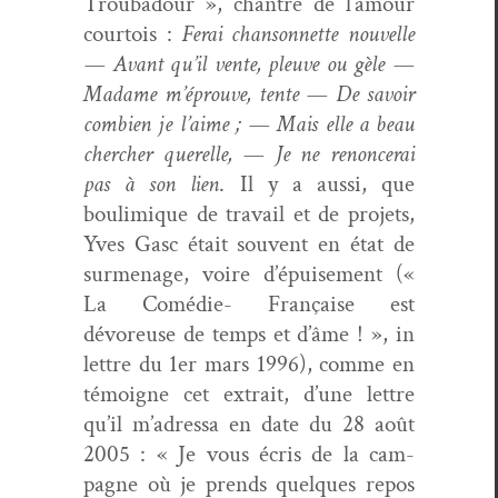
Trou­ba­dour », chantre de l’amour
cour­tois :
Ferai chan­son­nette nou­velle
— Avant qu’il vente, pleuve ou gèle —
Madame m’éprou­ve, tente — De savoir
com­bi­en je l’aime ; — Mais elle a beau
chercher querelle, — Je ne renon­cerai
pas à son lien
. Il y a aus­si, que
boulim­ique de tra­vail et de pro­jets,
Yves Gasc était sou­vent en état de
sur­me­nage, voire d’épuisement («
La Comédie- Française est
dévoreuse de temps et d’âme ! », in
let­tre du 1er mars 1996), comme en
témoigne cet extrait, d’une let­tre
qu’il m’adressa en date du 28 août
2005 : « Je vous écris de la cam­
pagne où je prends quelques repos