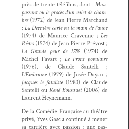
près de trente télé­films, dont :
Mau­
pas­sant ou le procès d’un valet de cham­
bre
(1972) de Jean Pierre Marc­hand
;
La Dernière carte ou la main de l’aube
(1974) de Mau­rice Cravenne ;
Les
Poètes
(1974) de Jean Pierre Prévost ;
La Grande peur de 1789
(1974) de
Michel Favart ;
Le Front pop­u­laire
(1976), de Claude San­tel­li ;
L’Embrume
(1979) de Josée Dayan ;
Jacques le fatal­iste
(1983) de Claude
San­tel­li ou
René Bous­quet
(2006) de
Lau­rent Heynemann.
De la Comédie-Française au théâtre
privé, Yves Gasc a con­tin­ué à men­er
sa car­rière avec pas­sion ; une pas­