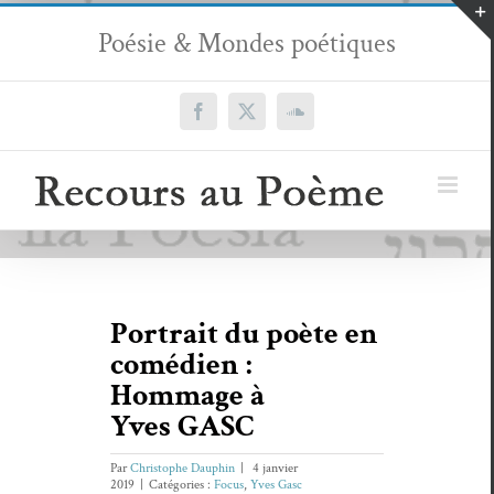
Passer
Poésie & Mondes poétiques
au
contenu
Facebook
X
SoundCloud
Portrait du poète en
comédien :
Hommage à
Yves GASC
Par
Christophe Dauphin
|
4 janvier
2019
|
Catégories :
Focus
,
Yves Gasc