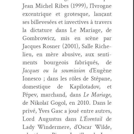
Jean Michel Ribes (1999), l’Ivrogne
excen­trique et grotesque, lançant
ses billevesées et invec­tives à tra­vers
la dic­tature dans Le Mariage, de
Gom­brow­icz, mis en scène par
Jacques Ros­ner (2001), Salle Riche­
lieu, en mère abu­sive, aux sen­ti­
ments bour­geois fab­riqués, de
Jacques ou la soumis­sion
d’Eugène
Ionesco ; dans les rôles de Sté­pane,
domes­tique de Kapi­lota­dov, et
Pépev, marc­hand, dans
Le Mariage
,
de Niko­laï Gogol, en 2010. Dans le
privé, Yves Gasc a joué entre autres,
Lord Augus­tus dans
L’Éventail
de
Lady Win­der­mere, d’Oscar Wilde,