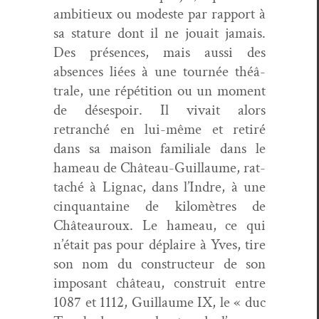
ambitieux ou mod­este par rap­port à
sa stature dont il ne jouait jamais.
Des présences, mais aus­si des
absences liées à une tournée théâ­
trale, une répéti­tion ou un moment
de dés­espoir. Il vivait alors
retranché en lui-même et retiré
dans sa mai­son famil­iale dans le
hameau de Château-Guil­laume, rat­
taché à Lignac, dans l’Indre, à une
cinquan­taine de kilo­mètres de
Château­roux. Le hameau, ce qui
n’était pas pour déplaire à Yves, tire
son nom du con­struc­teur de son
imposant château, con­stru­it entre
1087 et 1112, Guil­laume IX, le « duc