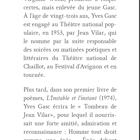
certes, mais enlevée du jeune Gasc.
À l’âge de vingt-trois ans, Yves Gasc
est engagé au Théâtre nation­al pop­
u­laire, en 1953, par Jean Vilar, qui
le nomme par la suite respon­s­able
des soirées ou mat­inées poé­tiques et
lit­téraires du Théâtre nation­al de
Chail­lot, au Fes­ti­val d’Avignon et en
tournée.
Plus tard, dans son pre­mier livre de
poèmes,
L’Instable et l’instant
(1974),
Yves Gasc écrira le « Tombeau de
Jean Vilar», pour lequel il nour­ris­
sait une forte ami­tié, admi­ra­tion et
recon­nais­sance : Homme tout droit