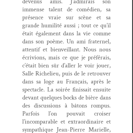
devenus amis. J’admirais son
immense tal­ent de comé­di­en, sa
présence vraie sur scène et sa
grande humil­ité aus­si ; tout ce qu’il
était égale­ment dans la vie comme
dans son poème. Un ami frater­nel,
atten­tif et bien­veil­lant. Nous nous
écriv­ions, mais ce que je préférais,
c’était bien sûr d’aller le voir jouer,
Salle Riche­lieu, puis de le retrou­ver
dans sa loge au Français, après le
spec­ta­cle. La soirée finis­sait ensuite
devant quelques bocks de bière dans
des dis­cus­sions à bâtons rom­pus.
Par­fois l’on pou­vait crois­er
l’incomparable et extra­or­di­naire et
sym­pa­thique Jean-Pierre Marielle,