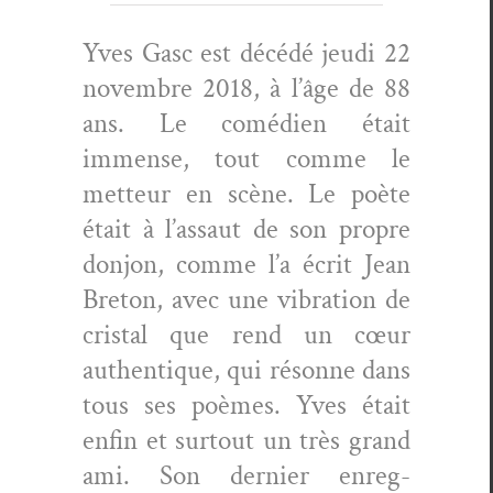
Yves Gasc est décédé jeu­di 22
novem­bre 2018, à l’âge de 88
ans. Le comé­di­en était
immense, tout comme le
met­teur en scène. Le poète
était à l’assaut de son pro­pre
don­jon, comme l’a écrit Jean
Bre­ton, avec une vibra­tion de
cristal que rend un cœur
authen­tique, qui résonne dans
tous ses poèmes. Yves était
enfin et surtout un très grand
ami. Son dernier enreg­