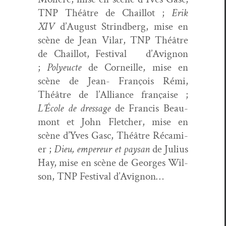
TNP Théâtre de Chail­lot ;
Erik
XIV
d’August Strind­berg, mise en
scène de Jean Vilar, TNP Théâtre
de Chail­lot, Fes­ti­val d’Av­i­gnon
;
Polyeucte
de Corneille, mise en
scène de Jean- François Rémi,
Théâtre de l’Al­liance française ;
L’École de dres­sage
de Fran­cis Beau­
mont et John Fletch­er, mise en
scène d’Yves Gasc, Théâtre Récami­
er ;
Dieu, empereur et paysan
de Julius
Hay, mise en scène de Georges Wil­
son, TNP Fes­ti­val d’Avignon…