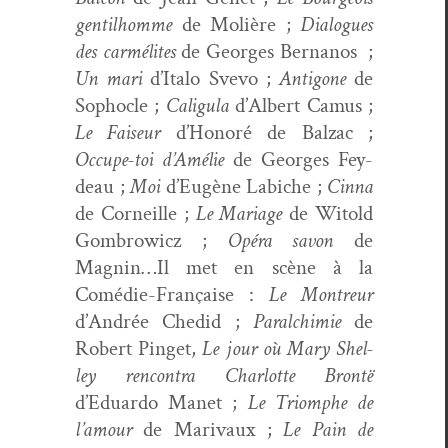
gen­til­homme
de Molière ;
Dia­logues
des car­mélites
de Georges Bernanos ;
Un mari
d’Italo Sve­vo ;
Antigone
de
Sopho­cle ;
Caligu­la
d’Albert Camus ;
Le Faiseur
d’Honoré de Balzac ;
Occupe-toi d’Amélie
de Georges Fey­
deau ;
Moi
d’Eugène Labiche ;
Cin­na
de Corneille ;
Le Mariage
de Witold
Gom­brow­icz ;
Opéra savon
de
Magnin…Il met en scène à la
Comédie-Française :
Le Mon­treur
d’Andrée Che­did ;
Par­alchimie
de
Robert Pinget,
Le jour où Mary Shel­
ley ren­con­tra Char­lotte Bron­të
d’Eduardo Manet ;
Le Tri­om­phe de
l’amour
de Mari­vaux ;
Le Pain de