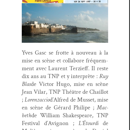
Yves Gasc se frotte à nou­veau à la
mise en scène et col­la­bore fréquem­
ment avec Lau­rent Terzi­eff. Il reste
dix ans au TNP et y inter­prète :
Ruy
Blas
de Vic­tor Hugo, mise en scène
Jean Vilar, TNP Théâtre de Chail­lot
;
Loren­za­c­cio
d’Al­fred de Mus­set, mise
en scène de Gérard Philipe ;
Mac­
beth
de William Shake­speare, TNP
Fes­ti­val d’Avignon ;
L’Étourdi
de