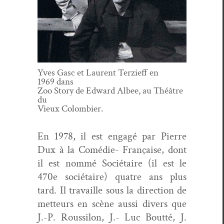
Yves Gasc et Lau­rent Terzi­eff en
1969 dans
Zoo Sto­ry de Edward Albee, au Théâtre
du
Vieux Colombier.
En 1978, il est engagé par Pierre
Dux à la Comédie- Française, dont
il est nom­mé Socié­taire (il est le
470e socié­taire) qua­tre ans plus
tard. Il tra­vaille sous la direc­tion de
met­teurs en scène aus­si divers que
J.-P. Rous­silon, J.- Luc Bout­té, J.