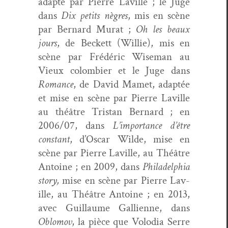
adap­té par Pierre Lav­ille ; le Juge
dans
Dix petits nègres
, mis en scène
par Bernard Murat ;
Oh les beaux
jours
, de Beck­ett (Willie), mis en
scène par Frédéric Wise­man au
Vieux colom­bier et le Juge dans
Romance
, de David Mamet, adap­tée
et mise en scène par Pierre Lav­ille
au théâtre Tris­tan Bernard ; en
2006/07, dans
L’importance d’être
con­stant
, d’Oscar Wilde, mise en
scène par Pierre Lav­ille, au Théâtre
Antoine ; en 2009, dans
Philadel­phia
sto­ry,
mise en scène par Pierre Lav­
ille, au Théâtre Antoine ; en 2013,
avec Guil­laume Gal­li­enne, dans
Oblo­mov
, la pièce que Volo­dia Serre