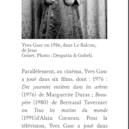
Yves Gasc en 1986, dans Le Bal­con,
de Jean
Genet. Pho­to : Despatin & Gobeli.
Par­al­lèle­ment, au ciné­ma, Yves Gasc
a joué dans six films, dont : 1976 :
Des journées entières dans les arbres
(1976) de Mar­guerite Duras ;
Beau-
père
(1980) de Bertrand Tav­ernier
ou
Tous les matins du monde
(1991)d’Alain Corneau. Pour la
télévi­sion, Yves Gasc a joué dans