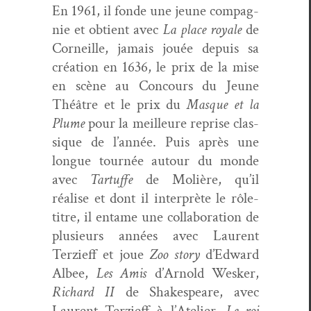
En 1961, il fonde une jeune com­pag­
nie et obtient avec
La place royale
de
Corneille, jamais jouée depuis sa
créa­tion en 1636, le prix de la mise
en scène au Con­cours du Jeune
Théâtre et le prix du
Masque et la
Plume
pour la meilleure reprise clas­
sique de l’année. Puis après une
longue tournée autour du monde
avec
Tartuffe
de Molière, qu’il
réalise et dont il inter­prète le rôle-
titre, il entame une col­lab­o­ra­tion de
plusieurs années avec Lau­rent
Terzi­eff et joue
Zoo sto­ry
d’Edward
Albee,
Les Amis
d’Arnold Wesker,
Richard II
de Shake­speare, avec
Lau­rent Terzi­eff à l’Atelier,
Le roi