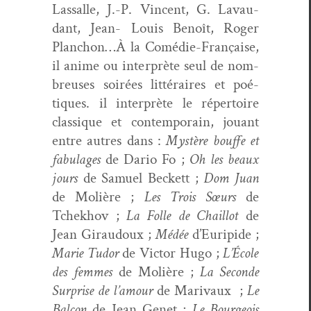
Las­salle, J.-P. Vin­cent, G. Lavau­
dant, Jean- Louis Benoît, Roger
Planchon…À la Comédie-Française,
il ani­me ou inter­prète seul de nom­
breuses soirées lit­téraires et poé­
tiques. il inter­prète le réper­toire
clas­sique et con­tem­po­rain, jouant
entre autres dans :
Mys­tère bouffe et
fab­u­lages
de Dario Fo ;
Oh les beaux
jours
de Samuel Beck­ett ;
Dom Juan
de Molière ;
Les Trois Sœurs
de
Tchekhov ;
La Folle de Chail­lot
de
Jean Girau­doux ;
Médée
d’Euripide ;
Marie Tudor
de Vic­tor Hugo ;
L’École
des femmes
de Molière ;
La Sec­onde
Sur­prise de l’amour
de Mari­vaux ;
Le
Bal­con
de Jean Genet ;
Le Bour­geois