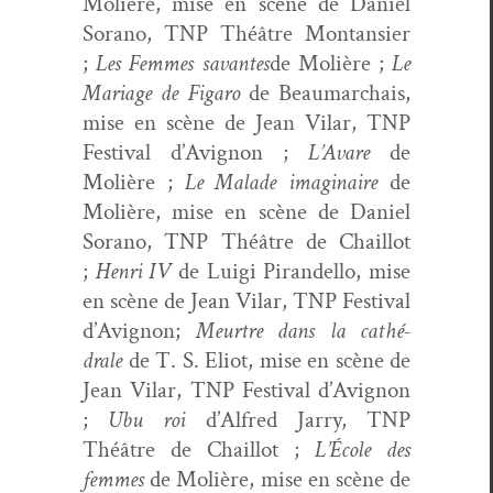
Molière, mise en scène de Daniel
Sora­no, TNP Théâtre Mon­tan­si­er
;
Les Femmes savantes
de Molière ;
Le
Mariage de Figaro
de Beau­mar­chais,
mise en scène de Jean Vilar, TNP
Fes­ti­val d’Avignon ;
L’Avare
de
Molière ;
Le Malade imag­i­naire
de
Molière, mise en scène de Daniel
Sora­no, TNP Théâtre de Chail­lot
;
Hen­ri IV
de Lui­gi Piran­del­lo, mise
en scène de Jean Vilar, TNP Fes­ti­val
d’Avignon;
Meurtre dans la cathé­
drale
de T. S. Eliot, mise en scène de
Jean Vilar, TNP Fes­ti­val d’Avignon
;
Ubu roi
d’Alfred Jar­ry, TNP
Théâtre de Chail­lot ;
L’École des
femmes
de Molière, mise en scène de