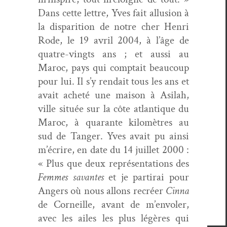
Dans cette let­tre, Yves fait allu­sion à
la dis­pari­tion de notre cher Hen­ri
Rode, le 19 avril 2004, à l’âge de
qua­tre-vingts ans ; et aus­si au
Maroc, pays qui comp­tait beau­coup
pour lui. Il s’y rendait tous les ans et
avait acheté une mai­son à Asi­lah,
ville située sur la côte atlan­tique du
Maroc, à quar­ante kilo­mètres au
sud de Tanger. Yves avait pu ain­si
m’écrire, en date du 14 juil­let 2000 :
« Plus que deux représen­ta­tions des
Femmes savantes
et je par­ti­rai pour
Angers où nous allons recréer
Cin­na
de Corneille, avant de m’envoler,
avec les ailes les plus légères qui