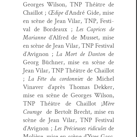
Georges Wil­son, TNP Théâtre de
Chail­lot ;
Œdipe
d’André Gide, mise
en scène de Jean Vilar, TNP, Fes­ti­
val de Bor­deaux ;
Les Caprices de
Mar­i­anne
d’Alfred de Mus­set, mise
en scène de Jean Vilar, TNP Fes­ti­val
d’Avignon ;
La Mort de Dan­ton
de
Georg Büch­n­er, mise en scène de
Jean Vilar, TNP Théâtre de Chail­lot
;
La Fête du cor­don­nie
r de Michel
Vinaver d’après Thomas Dekker,
mise en scène de Georges Wil­son,
TNP Théâtre de Chail­lot ;
Mère
Courage
de Bertolt Brecht, mise en
scène de Jean Vilar, TNP Fes­ti­val
d’Avignon ;
Les Pré­cieuses ridicules
de
Molière, mise en scène d’Yves Gasc,