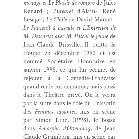
ménage et Le Plaisir de rompre
de Jules
Renard ;
Tur­caret
d’Alain- René
Lesage ;
Le Châle
de David Mamet ;
Le Fau­teuil à bas­cule et L’Entretien de
M. Descartes avec M. Pas­cal le jeune
de
Jean-Claude Brisville…Il quitte la
troupe en décem­bre 1997 et est
nom­mé Socié­taire Hon­o­raire en
jan­vi­er 1998, ce qui lui per­met de
rejouer à la Comédie-Française
quand on le lui demande, mais aus­si
dans le Théâtre privé. On le ver­ra
par la suite dans le rôle du Tris­sotin
des
Femmes savantes
, mis en scène
par Simon Eine, (1998), le bossu
dans
Amor­phe d’Ottenburg,
de Jean
Claude Grum­berg, mis en scène par