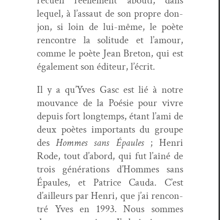
recueil réelle­ment abouti, dans
lequel, à l’assaut de son pro­pre don­
jon, si loin de lui-même, le poète
ren­con­tre la soli­tude et l’amour,
comme le poète Jean Bre­ton, qui est
égale­ment son édi­teur, l’écrit.
Il y a qu’Yves Gasc est lié à notre
mou­vance de la Poésie pour vivre
depuis fort longtemps, étant l’ami de
deux poètes impor­tants du groupe
des
Hommes sans Épaules
; Hen­ri
Rode, tout d’abord, qui fut l’aîné de
trois généra­tions d’Hommes sans
Épaules, et Patrice Cau­da. C’est
d’ailleurs par Hen­ri, que j’ai ren­con­
tré Yves en 1993. Nous sommes