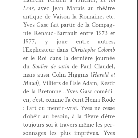
Lear
, avec Jean Marais au théâtre
antique de Vai­son-la-Romaine, etc.
Yves Gasc fait par­tie de la Com­pag­
nie Renaud-Bar­rault entre 1973 et
1977, y joue entre autres,
l’Explicateur dans
Christophe Colomb
et le Roi dans la dernière journée
du
Souli­er de satin
de Paul Claudel,
mais aus­si Col­in Hig­gins (
Harold et
Maud
), Vil­liers de l’Isle Adam, Res­tif
de la Bretonne…Yves Gasc comé­di­
en, c’est, comme l’a écrit Hen­ri Rode
: l’art du men­tir-vrai. Yves ne cesse
d’obéir au besoin, à la fièvre d’être
tou­jours soi à tra­vers même les per­
son­nages les plus imprévus. Yves