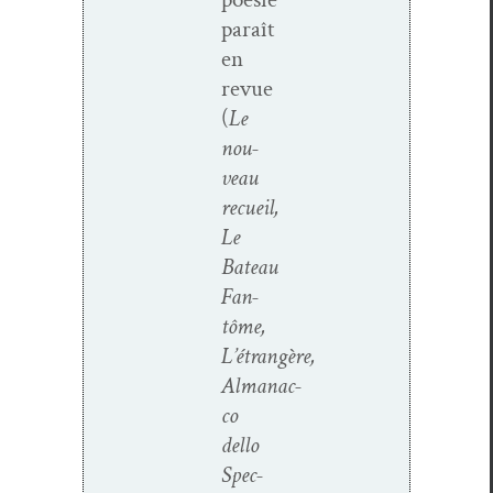
paraît
en
revue
(
Le
nou­
veau
recueil,
Le
Bateau
Fan­
tôme,
L’étrangère,
Almanac­
co
del­lo
Spec­