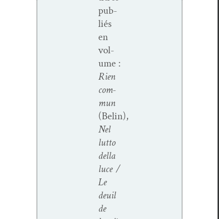
pub­
liés
en
vol­
ume :
Rien
com­
mun
(Belin),
Nel
lut­to
del­la
luce /
Le
deuil
de