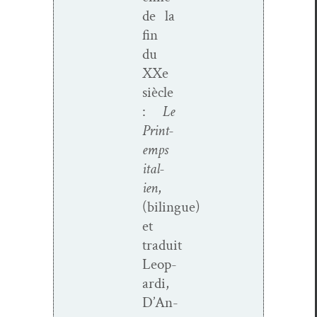
de la
fin
du
XXe
siè­cle
:
Le
Print­
emps
ital­
ien
,
(bilingue)
et
traduit
Leop­
ar­di,
D’An­