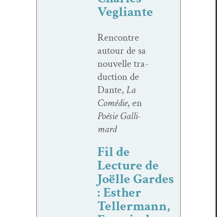
Vegliante
Ren­con­tre
autour de sa
nou­velle tra­
duc­tion de
Dante,
La
Comédie
, en
Poésie Gal­li­
mard
Fil de
Lecture de
Joëlle Gardes
: Esther
Tellermann,