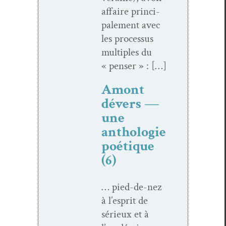
affaire prin­ci­
pale­ment avec
les proces­sus
mul­ti­ples du
« penser » : […]
Amont
dévers —
une
anthologie
poétique
(6)
… pied-de-nez
à l’esprit de
sérieux et à