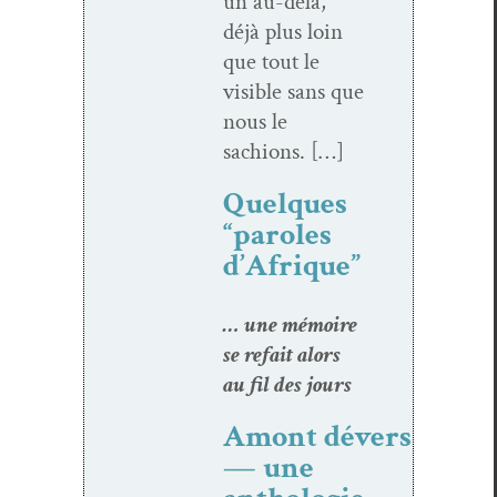
un au-delà,
déjà plus loin
que tout le
vis­i­ble sans que
nous le
sachions. […]
Quelques
“paroles
d’Afrique”
… une mémoire
se refait alors
au fil des jours
Amont dévers
— une