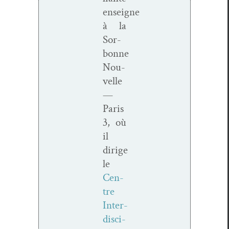
enseigne
à la
Sor­
bonne
Nou­
velle
—
Paris
3, où
il
dirige
le
Cen­
tre
Inter­
dis­ci­