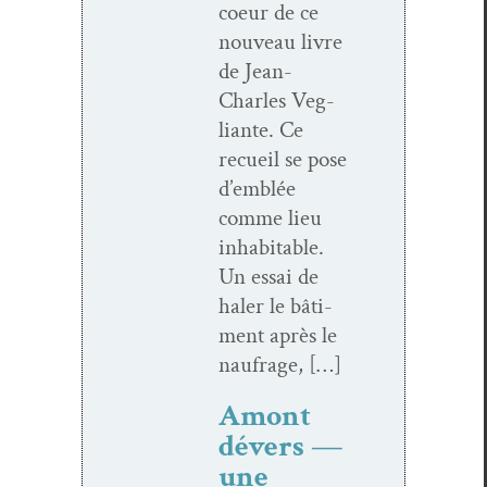
coeur de ce
nou­veau livre
de Jean-
Charles Veg­
liante. Ce
recueil se pose
d’emblée
comme lieu
inhab­it­able.
Un essai de
haler le bâti­
ment après le
naufrage, […]
Amont
dévers —
une