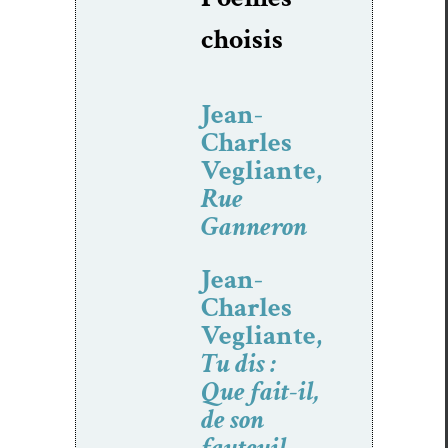
choi­sis
Jean-
Charles
Vegliante,
Rue
Ganneron
Jean-
Charles
Vegliante,
Tu dis :
Que fait-il,
de son
fauteuil