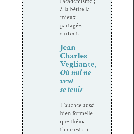
l’académisme ;
à la bêtise la
mieux
partagée,
surtout.
Jean-
Charles
Vegliante,
Où nul ne
veut
se tenir
L’audace aus­si
bien formelle
que thé­ma­
tique est au