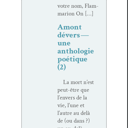
votre nom, Flam­
mar­i­on On […]
Amont
dévers —
une
anthologie
poétique
(2)
La mort n’est
peut-être que
l’envers de la
vie, l’une et
l’autre au delà
de (ou dans ?)