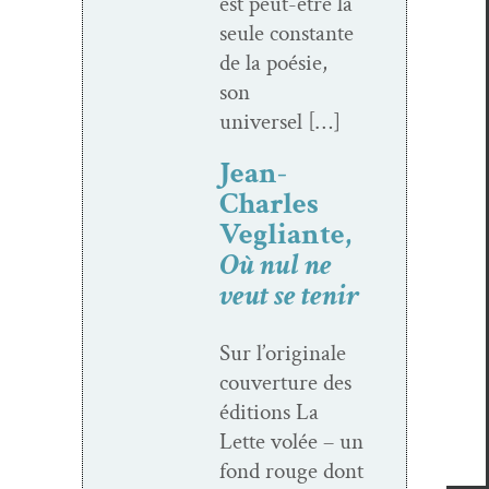
est peut-être la
seule con­stante
de la poésie,
son
universel […]
Jean-
Charles
Vegliante,
Où nul ne
veut se tenir
Sur l’o­rig­i­nale
cou­ver­ture des
édi­tions La
Lette volée – un
fond rouge dont