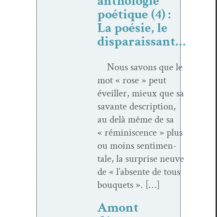
anthologie
poétique (4) :
La poésie, le
disparaissant…
Nous savons que le
mot « rose » peut
éveiller, mieux que sa
savante descrip­tion,
au delà même de sa
« réminis­cence » plus
ou moins sen­ti­men­
tale, la sur­prise neuve
de « l’absente de tous
bouquets ». […]
Amont