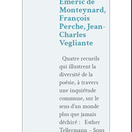
Emeric de
Monteynard,
François
Perche, Jean-
Charles
Vegliante
Qua­tre recueils
qui illus­trent la
diver­sité de la
poésie, à tra­vers
une inquié­tude
com­mune, sur le
sens d’un monde
plus que jamais
déchiré : Esther
Teller­mann – Sous