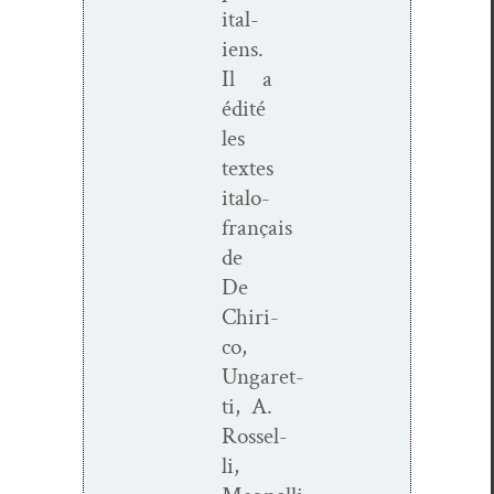
ital­
iens.
Il a
édité
les
textes
ita­­lo-
français
de
De
Chiri­
co,
Ungaret­
ti, A.
Rossel­
li,