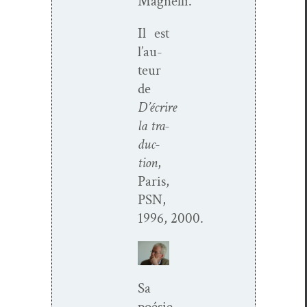
Magnelli.
Il est
l’au­
teur
de
D’écrire
la tra­
duc­
tion
,
Paris,
PSN,
1996, 2000.
Sa
poésie