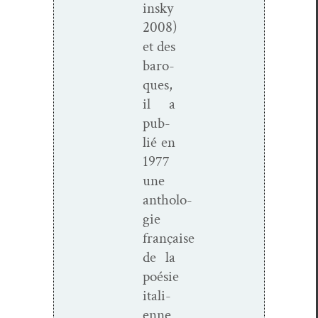
in­sky
2008)
et des
baro­
ques,
il a
pub­
lié en
1977
une
antholo­
gie
française
de la
poésie
ital­i­
enne