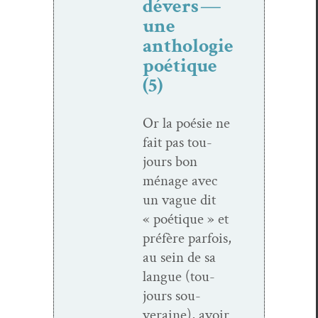
dévers —
une
anthologie
poétique
(5)
Or la poésie ne
fait pas tou­
jours bon
ménage avec
un vague dit
« poé­tique » et
préfère par­fois,
au sein de sa
langue (tou­
jours sou­
veraine), avoir