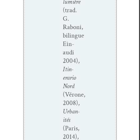
lumière
(trad.
G.
Raboni,
bilingue
Ein­
au­di
2004),
Itin­
er­ario
Nord
(Vérone,
2008),
Urban­
ités
(Paris,
2014),