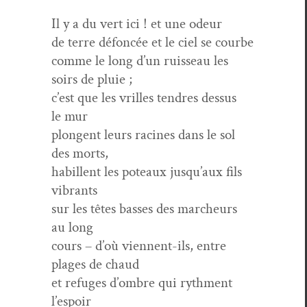
Il y a du vert ici ! et une odeur
de terre défon­cée et le ciel se courbe
comme le long d’un ruis­seau les
soirs de pluie ;
c’est que les vrilles ten­dres dessus
le mur
plon­gent leurs racines dans le sol
des morts,
habil­lent les poteaux jusqu’aux fils
vibrants
sur les têtes bass­es des marcheurs
au long
cours – d’où vien­nent-ils, entre
plages de chaud
et refuges d’ombre qui ryth­ment
l’espoir