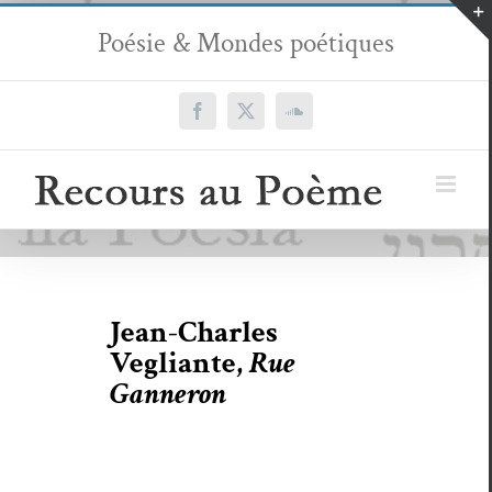
Passer
Poésie & Mondes poétiques
au
contenu
Facebook
X
SoundCloud
Jean-Charles
Vegliante,
Rue
Ganneron