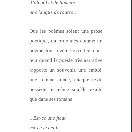
d’al­cool et de lumière
une langue de routes »
Que les poèmes soient une prose
poé­tique, ou ordon­nés comme un
poème, tout révèle l’ex­cel­lent con­
teur quand la poésie très nar­ra­tive
rap­porte un sou­venir, une ami­tié,
une femme aimée, chaque texte
pos­sède le même souf­fle exalté
que dans ses romans :
« Est-ce une fleur
est-ce le deuil