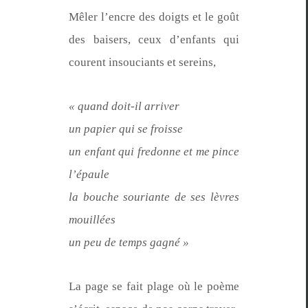
Mêler l’en­cre des doigts et le goût
des bais­ers, ceux d’en­fants qui
courent insou­ciants et sereins,
« quand doit-il arriver
un papi­er qui se froisse
un enfant qui fre­donne et me pince
l’épaule
la bouche souri­ante de ses lèvres
mouillées
un peu de temps gagné »
La page se fait plage où le poème