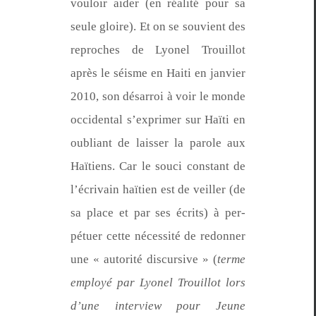
vouloir aider (en réal­ité pour sa
seule gloire). Et on se sou­vient des
reproches de Lyonel Trouil­lot
après le séisme en Haiti en jan­vi­er
2010, son désar­roi à voir le monde
occi­den­tal s’ex­primer sur Haïti en
oubliant de laiss­er la parole aux
Haï­tiens. Car le souci con­stant de
l’écrivain haï­tien est de veiller (de
sa place et par ses écrits) à per­
pétuer cette néces­sité de redonner
une « autorité dis­cur­sive » (
terme
employé par Lyonel Trouil­lot lors
d’une inter­view pour Jeune