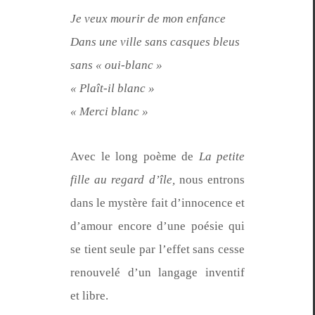
Je veux mourir de mon enfance
Dans une ville sans casques bleus
sans « oui-blanc »
« Plaît-il blanc »
« Mer­ci blanc »
Avec le long poème de
La petite
fille au regard d’île,
nous entrons
dans le mys­tère fait d’in­no­cence et
d’amour encore d’une poésie qui
se tient seule par l’ef­fet sans cesse
renou­velé d’un lan­gage inven­tif
et libre.