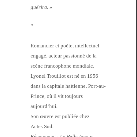
guérira. »
*
Romanci­er et poète, intel­lectuel
engagé, acteur pas­sion­né de la
scène fran­coph­o­ne mon­di­ale,
Lyonel Trouil­lot est né en 1956
dans la cap­i­tale haï­ti­enne, Port-au-
Prince, où il vit tou­jours
aujourd’hui.
Son œuvre est pub­liée chez
Actes Sud.
Récem­ment :
La Belle Amour