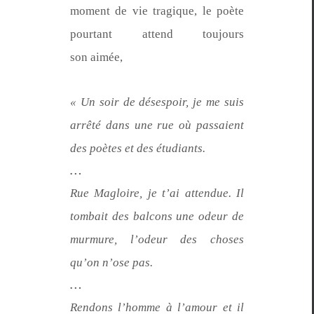
moment de vie trag­ique, le poète
pour­tant attend tou­jours
son aimée,
« Un soir de dés­espoir, je me suis
arrêté dans une rue où pas­saient
des poètes et des étudiants.
…
Rue Magloire, je t’ai atten­due. Il
tombait des bal­cons une odeur de
mur­mure, l’odeur des choses
qu’on n’ose pas.
…
Ren­dons l’homme à l’amour et il