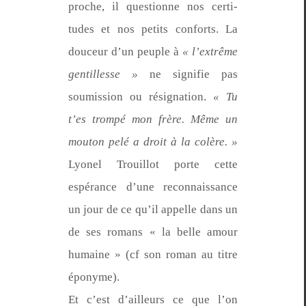
proche, il ques­tionne nos cer­ti­
tudes et nos petits con­forts. La
douceur d’un peu­ple à
« l’ex­trême
gen­til­lesse »
ne sig­ni­fie pas
soumis­sion ou résig­na­tion.
« Tu
t’es trompé mon frère. Même un
mou­ton pelé a droit à la colère. »
Lyonel Trouil­lot porte cette
espérance d’une recon­nais­sance
un jour de ce qu’il appelle dans un
de ses romans « la belle amour
humaine » (cf son roman au titre
éponyme).
Et c’est d’ailleurs ce que l’on