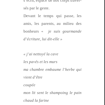
s’écrit, espace de nos corps tra­ver­
sés par le geste.
Devant le temps qui passe, les
amis, les par­ents, au milieu des
bon­heurs «
je suis gour­mande
d’écri­t­ure, lui dit-elle »
« j’ai net­toyé la cave
les pavés et les murs
ma cham­bre embaume l’herbe qui
vient d’être
coupée
mon lit sent le sham­po­ing le pain
chaud la farine