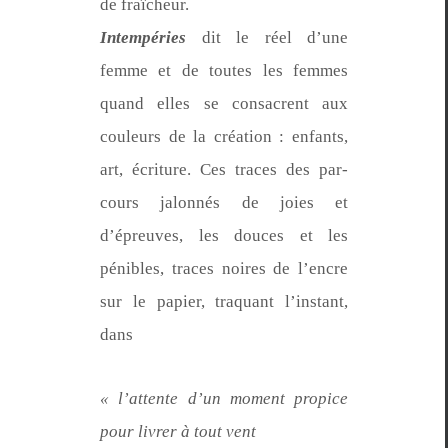
de fraîcheur.
Intem­péries
dit le réel d’une
femme et de toutes les femmes
quand elles se con­sacrent aux
couleurs de la créa­tion : enfants,
art, écri­t­ure. Ces traces des par­
cours jalon­nés de joies et
d’épreuves, les douces et les
pénibles, traces noires de l’en­cre
sur le papi­er, traquant l’in­stant,
dans
« l’at­tente d’un moment prop­ice
pour livr­er à tout vent