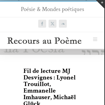
Passer
Poésie & Mondes poétiques
au
contenu
Facebook
X
SoundCloud
Fil de lecture MJ
Desvignes : Lyonel
Trouillot,
Emmanelle
Imhauser, Michaël
Glück