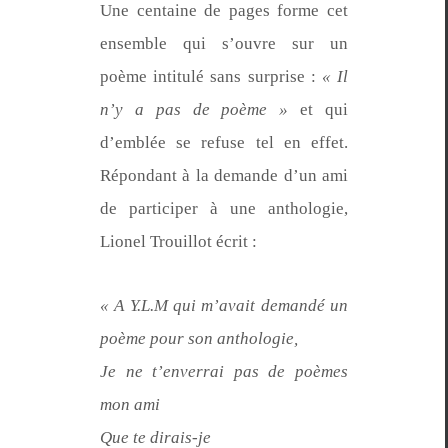
Une cen­taine de pages forme cet
ensem­ble qui s’ou­vre sur un
poème inti­t­ulé sans sur­prise :
« Il
n’y a pas de poème »
et qui
d’emblée se refuse tel en effet.
Répon­dant à la demande d’un ami
de par­ticiper à une antholo­gie,
Lionel Trouil­lot écrit :
« A Y.L.M qui m’avait demandé un
poème pour son anthologie,
Je ne t’en­ver­rai pas de poèmes
mon ami
Que te dirais-je