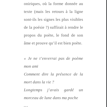
oniriques, où la forme don­née au
texte (mais les retours à la ligne
sont-ils les signes les plus vis­i­bles
de la poésie ?) suf­fi­rait à ren­dre le
pro­pos du poète, le fond de son
âme et prou­ve qu’il est bien poète.
« Je ne t’en­ver­rai pas de poème
mon ami
Com­ment dire la présence de la
mort dans la vie ?
Longtemps j’avais gardé un
morceau de lune dans ma poche
…