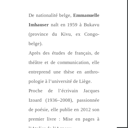
De nation­al­ité belge,
Emmanuelle
Imhauser
naît en 1959 à Bukavu
(province du Kivu, ex Congo-
belge).
Après des études de français, de
théâtre et de com­mu­ni­ca­tion, elle
entre­prend une thèse en anthro­
polo­gie à l’u­ni­ver­sité de Liège.
Proche de l’écrivain Jacques
Izoard (1936–2008), pas­sion­née
de poésie, elle pub­lie en 2012 son
pre­mier livre : Mise en pages à