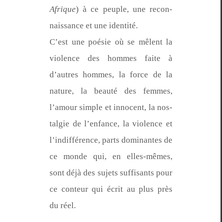
Afrique
) à ce peu­ple, une recon­
nais­sance et une identité.
C’est une poésie où se mêlent la
vio­lence des hommes faite à
d’autres hommes, la force de la
nature, la beauté des femmes,
l’amour sim­ple et inno­cent, la nos­
tal­gie de l’en­fance, la vio­lence et
l’in­dif­férence, parts dom­i­nantes de
ce monde qui, en elles-mêmes,
sont déjà des sujets suff­isants pour
ce con­teur qui écrit au plus près
du réel.