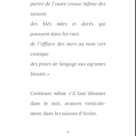
par­ler de l’outre creuse infinie des
saisons
des blés mûrs et dorés qui
poussent dans les rues
de l’ef­fluve des mers au nom vert
exotique
des pistes de lan­gage aux agrumes
bleutés »
Con­tin­uer même s’il faut tâton­ner
dans le noir, avancer ver­ti­cale­
ment, dans les saisons d’écrire.
*