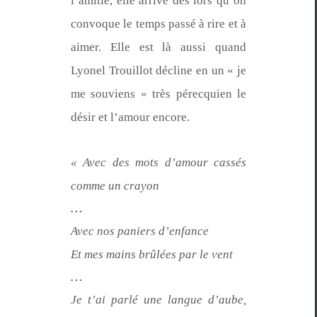
l’ami­tié, elle arrive dès lors qu’on
con­voque le temps passé à rire et à
aimer. Elle est là aus­si quand
Lyonel Trouil­lot décline en un « je
me sou­viens » très pérec­quien le
désir et l’amour encore.
« Avec des mots d’amour cassés
comme un crayon
…
Avec nos paniers d’enfance
Et mes mains brûlées par le vent
…
Je t’ai par­lé une langue d’aube,