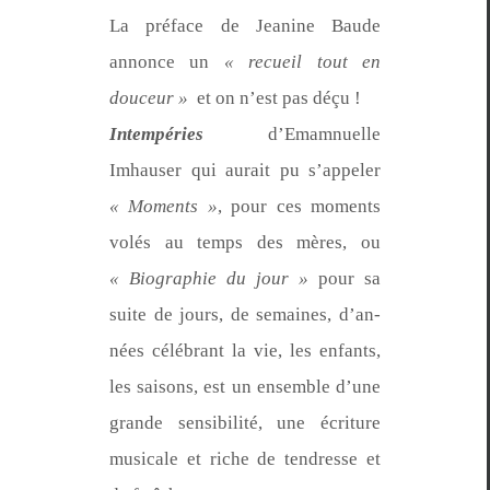
La pré­face de Jea­nine Baude
annonce un
« recueil tout en
douceur »
et on n’est pas déçu !
Intem­péries
d’E­mam­nuelle
Imhauser qui aurait pu s’ap­pel­er
« Moments »
, pour ces moments
volés au temps des mères, ou
« Biogra­phie du jour »
pour sa
suite de jours, de semaines, d’an­
nées célébrant la vie, les enfants,
les saisons, est un ensem­ble d’une
grande sen­si­bil­ité, une écri­t­ure
musi­cale et riche de ten­dresse et