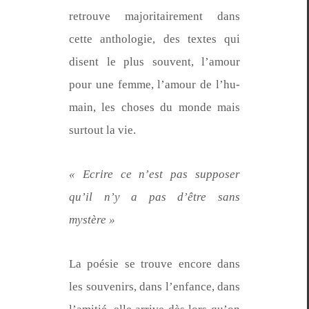
retrou­ve majori­taire­ment dans
cette antholo­gie, des textes qui
dis­ent le plus sou­vent, l’amour
pour une femme, l’amour de l’hu­
main, les choses du monde mais
surtout la vie.
« Ecrire ce n’est pas sup­pos­er
qu’il n’y a pas d’être sans
mystère »
La poésie se trou­ve encore dans
les sou­venirs, dans l’en­fance, dans