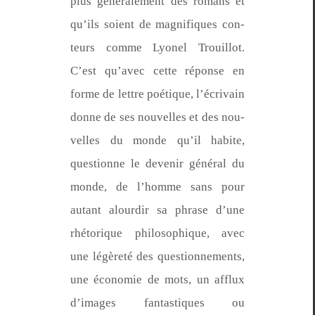
plus générale­ment des romans et
qu’ils soient de mag­nifiques con­
teurs comme Lyonel Trouil­lot.
C’est qu’avec cette réponse en
forme de let­tre poé­tique, l’écrivain
donne de ses nou­velles et des nou­
velles du monde qu’il habite,
ques­tionne le devenir général du
monde, de l’homme sans pour
autant alour­dir sa phrase d’une
rhé­torique philosophique, avec
une légèreté des ques­tion­nements,
une économie de mots, un afflux
d’im­ages fan­tas­tiques ou