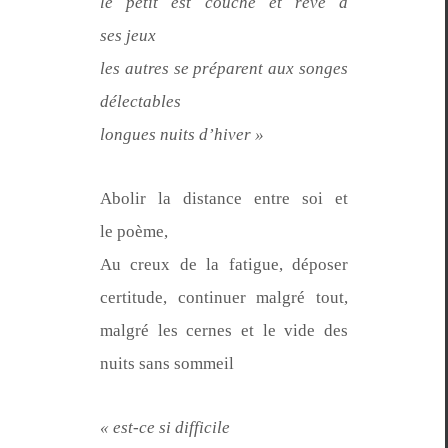
le petit est couché et rêve à
ses jeux
les autres se pré­par­ent aux songes
délectables
longues nuits d’hiver »
Abolir la dis­tance entre soi et
le poème,
Au creux de la fatigue, dépos­er
cer­ti­tude, con­tin­uer mal­gré tout,
mal­gré les cernes et le vide des
nuits sans sommeil
« est-ce si difficile