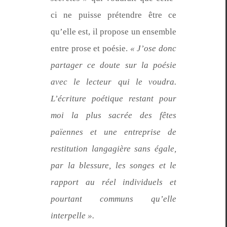
ci ne puisse pré­ten­dre être ce
qu’elle est, il pro­pose un ensem­ble
entre prose et poésie.
« J’ose donc
partager ce doute sur la poésie
avec le lecteur qui le voudra.
L’écri­t­ure poé­tique restant pour
moi la plus sacrée des fêtes
païennes et une entre­prise de
resti­tu­tion lan­gag­ière sans égale,
par la blessure, les songes et le
rap­port au réel indi­vidu­els et
pour­tant com­muns qu’elle
interpelle ».