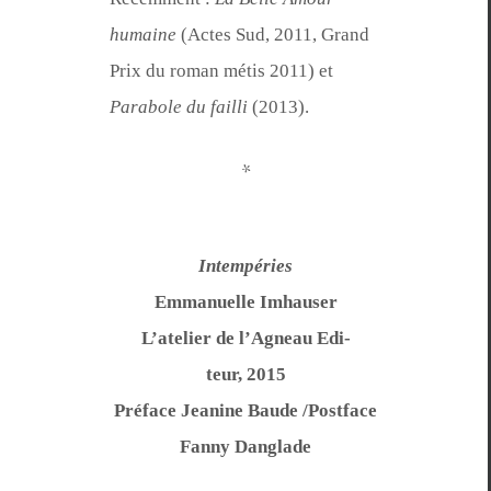
humaine
(Actes Sud, 2011, Grand
Prix du roman métis 2011) et
Parabole du fail­li
(2013).
*
Intem­péries
Emmanuelle Imhauser
L’ate­lier de l’Ag­neau Edi­
teur, 2015
Pré­face Jea­nine Baude /Postface
Fan­ny Danglade