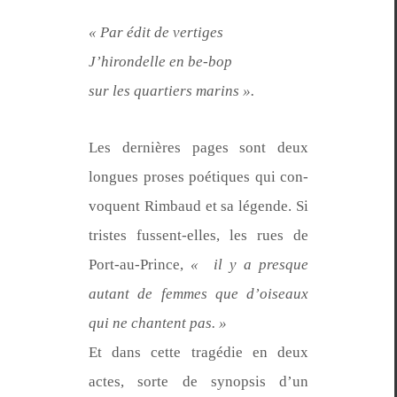
« Par édit de vertiges
J’hi­ron­delle en be-bop
sur les quartiers marins ».
Les dernières pages sont deux
longues pros­es poé­tiques qui con­
vo­quent Rim­baud et sa légende. Si
tristes fussent-elles, les rues de
Port-au-Prince,
« il y a presque
autant de femmes que d’oiseaux
qui ne chantent pas. »
Et dans cette tragédie en deux
actes, sorte de syn­op­sis d’un