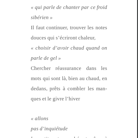
« qui par­le de chanter par ce froid
sibérien »
Il faut con­tin­uer, trou­ver les notes
douces qui s’écriront chaleur,
« choisir d’avoir chaud quand on
par­le de gel »
Chercher réas­sur­ance dans les
mots qui sont là, bien au chaud, en
dedans, prêts à combler les man­
ques et le givre l’hiver
« allons
pas d’in­quié­tude