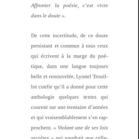
Affron­ter la poésie, c’est vivre
dans le doute ».
De cette incer­ti­tude, de ce doute
per­sis­tant et com­mun à tous ceux
qui écrivent à la marge du poé­
tique, dans une langue tou­jours
belle et renou­velée, Lyonel Trouil­
lot con­fie qu’il a don­né pour cette
antholo­gie quelques textes qui
courent sur une trentaine d’an­nées
et qui vraisem­blable­ment s’en rap­
prochent.
« Violant une de ses lois
secrètes »
qui voudrait que celle-