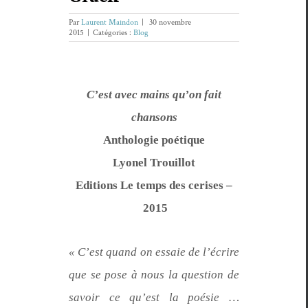
Par
Laurent Maindon
|
30 novembre
2015
|
Catégories :
Blog
C’est avec mains qu’on fait
chansons
Antholo­gie poétique
Lyonel Trouil­lot
Edi­tions Le temps des ceris­es –
2015
« C’est quand on essaie de l’écrire
que se pose à nous la ques­tion de
savoir ce qu’est la poésie …