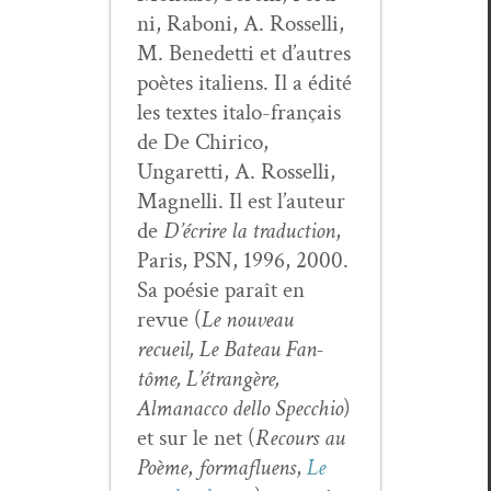
ni, Raboni, A. Rossel­li,
M. Benedet­ti et d’autres
poètes ital­iens. Il a édité
les textes ita­lo-français
de De Chiri­co,
Ungaret­ti, A. Rossel­li,
Mag­nel­li. Il est l’au­teur
de
D’écrire la tra­duc­tion
,
Paris, PSN, 1996, 2000.
Sa poésie paraît en
revue (
Le nou­veau
recueil, Le Bateau Fan­
tôme, L’é­trangère,
Almanac­co del­lo Spec­chio
)
et sur le net (
Recours au
Poème
,
for­maflu­ens
,
Le