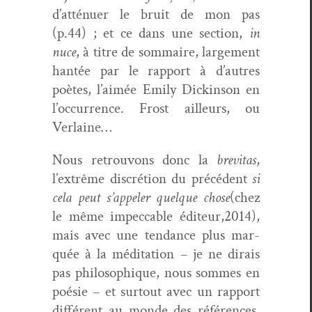
d’atténuer le bruit de mon pas
(p.44) ; et ce dans une sec­tion,
in
nuce
, à titre de som­maire, large­ment
han­tée par le rap­port à d’autres
poètes, l’aimée Emi­ly Dick­in­son en
l’occurrence. Frost ailleurs, ou
Verlaine…
Nous retrou­vons donc la
bre­vi­tas
,
l’extrême dis­cré­tion du précé­dent
si
cela peut s’appeler quelque chose
(chez
le même impec­ca­ble éditeur,2014),
mais avec une ten­dance plus mar­
quée à la médi­ta­tion – je ne dirais
pas philosophique, nous sommes en
poésie – et surtout avec un rap­port
dif­férent au monde des références,