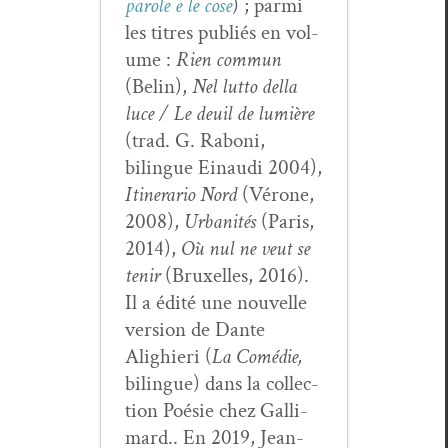
parole e le cose
) ; par­mi
les titres pub­liés en vol­
ume :
Rien com­mun
(Belin),
Nel lut­to del­la
luce / Le deuil de lumière
(trad. G. Raboni,
bilingue Ein­au­di 2004),
Itin­er­ario Nord
(Vérone,
2008),
Urban­ités
(Paris,
2014),
Où nul ne veut se
tenir
(Brux­elles, 2016).
Il a édité une nou­velle
ver­sion de Dante
Alighieri (
La Comédie,
bilingue) dans la col­lec­
tion Poésie chez Gal­li­
mard.. En 2019, Jean-