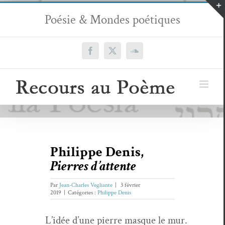
Passer
Poésie & Mondes poétiques
au
contenu
Facebook
X
SoundCloud
Philippe Denis,
Pierres d’attente
Par
Jean-Charles Vegliante
|
3 février
2019
|
Catégories :
Philippe Denis
L’idée d’une pierre masque le mur.