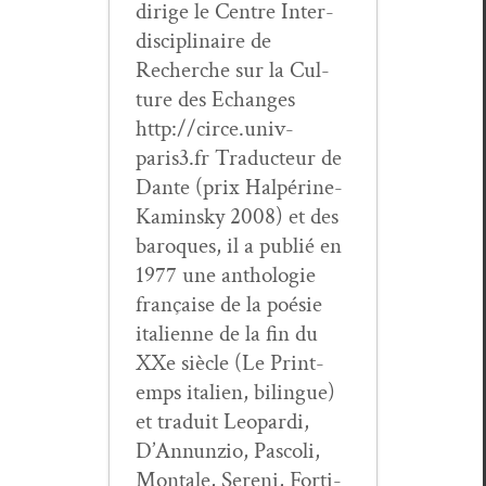
dirige le Cen­tre Inter­
dis­ci­plinaire de
Recherche sur la Cul­
ture des Echanges
http://circe.univ-
paris3.fr Tra­duc­teur de
Dante (prix Halpérine-
Kamin­sky 2008) et des
baro­ques, il a pub­lié en
1977 une antholo­gie
française de la poésie
ital­i­enne de la fin du
XXe siè­cle (Le Print­
emps ital­ien, bilingue)
et traduit Leop­ar­di,
D’An­nun­zio, Pas­coli,
Mon­tale, Sereni, For­ti­