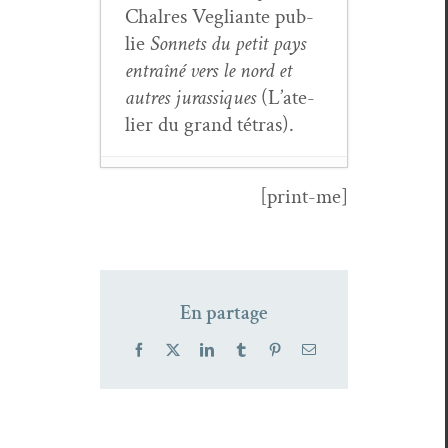
Chal­res Veg­liante pub­
lie
Son­nets du petit pays
entraîné vers le nord et
autres juras­siques
(L’ate­
lier du grand tétras).
[print-me]
Amont dévers
— une
antholo­gie
poé­tique :
En partage
Dans la poésie
ital­i­enne,
Facebook
X
LinkedIn
Tumblr
Pinterest
Email
trans­duc­tions
(1)
- 4 juil­
let 2021