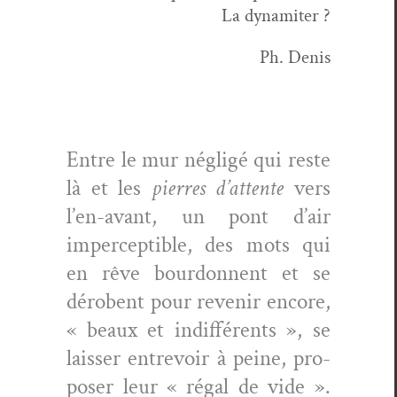
La dynamiter ?
Ph. Denis
Entre le mur nég­ligé qui reste
là et les
pier­res d’attente
vers
l’en-avant, un pont d’air
imper­cep­ti­ble, des mots qui
en rêve bour­don­nent et se
dérobent pour revenir encore,
« beaux et indif­férents », se
laiss­er entrevoir à peine, pro­
pos­er leur « régal de vide ».