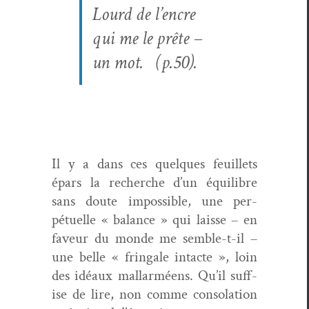
Lourd de l’encre
qui me le prête –
un mot. (p.50).
Il y a dans ces quelques feuil­lets
épars la recherche d’un équili­bre
sans doute impos­si­ble, une per­
pétuelle « bal­ance » qui laisse – en
faveur du monde me sem­ble-t-il –
une belle « fringale intacte », loin
des idéaux mal­lar­méens. Qu’il suff­
ise de lire, non comme con­so­la­tion