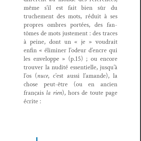
même s’il est fait bien sûr du
truche­ment des mots, réduit à ses
pro­pres ombres portées, des fan­
tômes de mots juste­ment : des traces
à peine, dont un « je » voudrait
enfin « élim­in­er l’odeur d’encre qui
les enveloppe » (p.15) ; ou encore
trou­ver la nudité essen­tielle, jusqu’à
l’os (
nuce
, c’est aus­si l’amande), la
chose peut-être (ou en ancien
français
la rien
), hors de toute page
écrite :