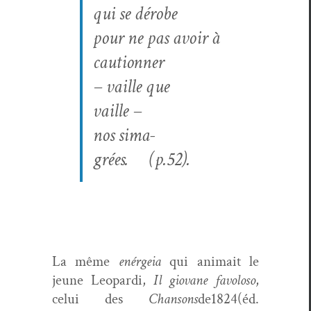
qui se dérobe
pour ne pas avoir à
cautionner
– vaille que
vaille –
nos sima­
grées. (p.52).
La même
enérgeia
qui ani­mait le
jeune Leop­ar­di,
Il gio­vane favoloso
,
celui des
Chan­sons
de1824(éd.