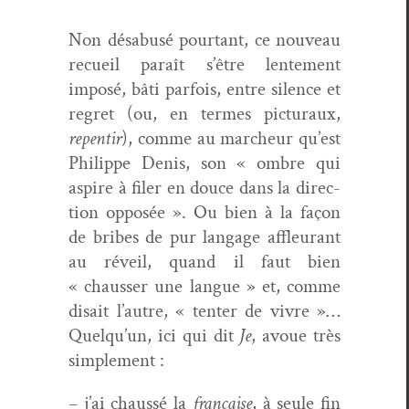
Non dés­abusé pour­tant, ce nou­veau
recueil paraît s’être lente­ment
imposé, bâti par­fois, entre silence et
regret (ou, en ter­mes pic­turaux,
repen­tir
), comme au marcheur qu’est
Philippe Denis, son « ombre qui
aspire à fil­er en douce dans la direc­
tion opposée ». Ou bien à la façon
de bribes de pur lan­gage affleu­rant
au réveil, quand il faut bien
« chauss­er une langue » et, comme
dis­ait l’autre, « ten­ter de vivre »…
Quelqu’un, ici qui dit
Je
, avoue très
simplement :
– j’ai chaussé la
française
, à seule fin