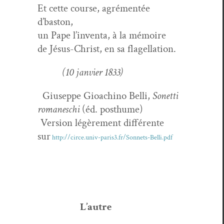
Et cette course, agré­men­tée
d’baston,
un Pape l’inventa, à la mémoire
de Jésus-Christ, en sa flagellation.
(
10
jan­vi­er
1833
)
Giuseppe Gioachi­no Bel­li,
Sonet­ti
romaneschi
(éd. posthume)
Ver­sion légère­ment dif­férente
sur
http://circe.univ-paris3.fr/Sonnets-Belli.pdf
L’autre