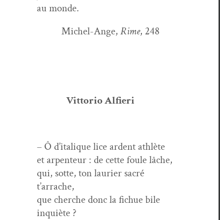
au monde.
Michel-Ange,
Rime
, 248
Vit­to­rio Alfieri
– Ô d’i­talique lice ardent athlète
et arpen­teur : de cette foule lâche,
qui, sotte, ton lau­ri­er sacré
t’arrache,
que cherche donc la fichue bile
inquiète ?