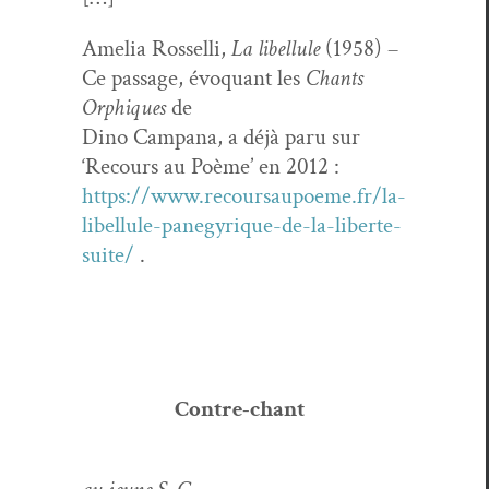
Amelia Rossel­li,
La libel­lule
(1958) –
Ce pas­sage, évo­quant les
Chants
Orphiques
de
Dino Cam­pana, a déjà paru sur
‘Recours au Poème’ en 2012 :
https://www.recoursaupoeme.fr/la-
libellule-panegyrique-de-la-liberte-
suite/
.
Con­tre-chant