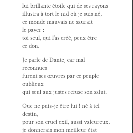
lui bril­lante étoile qui de ses rayons
illus­tra à tort le nid où je suis né,
ce monde mau­vais ne saurait
le payer :
toi seul, qui l’as créé, peux être
ce don.
Je par­le de Dante, car mal
reconnues
furent ses œuvres par ce peu­ple
oublieux
qui seul aux justes refuse son salut.
Que ne puis-je être lui ! né à tel
destin,
pour son cru­el exil, aus­si valeureux,
je don­nerais mon meilleur état