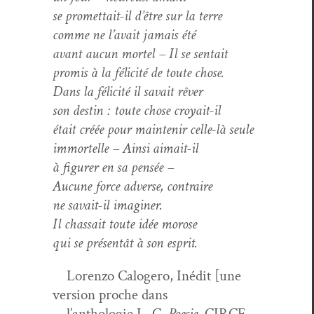
se promet­tait-il d’être sur la terre
comme ne l’avait jamais été
avant aucun mor­tel – Il se sentait
promis à la félic­ité de toute chose.
Dans la félic­ité il savait rêver
son des­tin : toute chose croyait-il
était créée pour main­tenir celle-là seule
immortelle – Ain­si aimait-il
à fig­ur­er en sa pensée –
Aucune force adverse, contraire
ne savait-il imaginer.
Il chas­sait toute idée morose
qui se présen­tât à son esprit.
Loren­zo Calogero, Inédit [une
ver­sion proche dans
l’anthologie L. C.
Poe­sie
, CIRCE