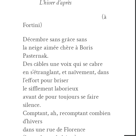
L’hiver d’après
(à
Fortini)
Décem­bre sans grâce sans
la neige aimée chère à Boris
Pasternak.
Des câbles une voix qui se cabre
en s’étranglant, et naïve­ment, dans
l’effort pour briser
le sif­fle­ment laborieux
avant de pour tou­jours se faire
silence.
Comp­tant, ah, recomp­tant com­bi­en
d’hivers
dans une rue de Florence