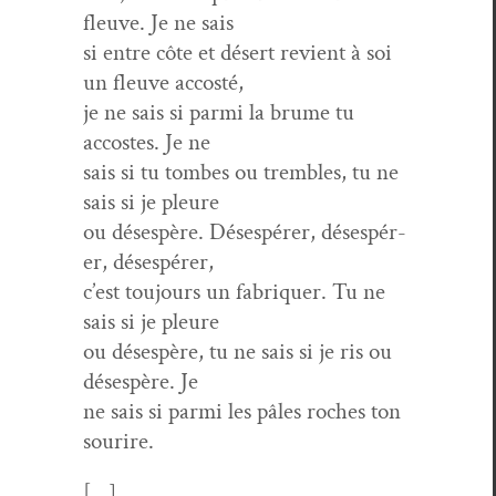
fleuve. Je ne sais
si entre côte et désert revient à soi
un fleuve accosté,
je ne sais si par­mi la brume tu
accostes. Je ne
sais si tu tombes ou trem­bles, tu ne
sais si je pleure
ou dés­espère. Dés­espér­er, dés­espér­
er, désespérer,
c’est tou­jours un fab­ri­quer. Tu ne
sais si je pleure
ou dés­espère, tu ne sais si je ris ou
dés­espère. Je
ne sais si par­mi les pâles roches ton
sourire.
[…]