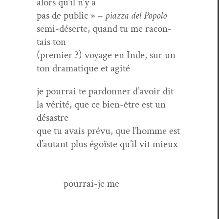
alors qu’il n’y a
pas de pub­lic » –
piaz­za del Popo­lo
semi-déserte, quand tu me racon­
tais ton
(pre­mier ?) voy­age en Inde, sur un
ton dra­ma­tique et agité
je pour­rai te par­don­ner d’avoir dit
la vérité, que ce bien-être est un
désastre
que tu avais prévu, que l’homme est
d’autant plus égoïste qu’il vit mieux
pour­rai-je me