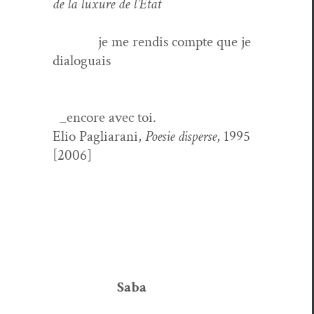
de la lux­u­re de l’État
je me rendis compte que je
dialoguais
_encore avec toi.
Elio Pagliarani,
Poe­sie dis­perse
, 1995
[2006]
Saba