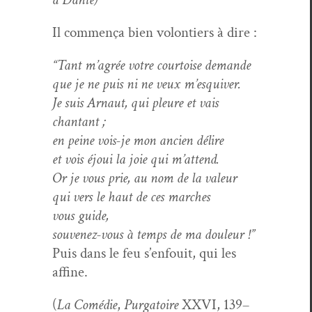
Il com­mença bien volon­tiers à dire :
“
Tant m’agrée votre cour­toise demande
que je ne puis ni ne veux m’esquiver.
Je suis Arnaut, qui pleure et vais
chantant ;
en peine vois-je mon ancien délire
et vois éjoui la joie qui m’attend.
Or je vous prie, au nom de la valeur
qui vers le haut de ces march­es
vous guide,
sou­venez-vous à temps de ma douleur !
”
Puis dans le feu s’enfouit, qui les
affine.
(
La Comédie
,
Pur­ga­toire
XXVI, 139–