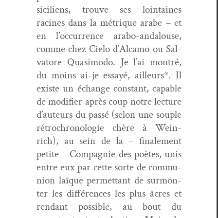
siciliens, trou­ve ses loin­taines
racines dans la métrique arabe – et
en l’occurrence arabo-andalouse,
comme chez Cielo d’Alcamo ou Sal­
va­tore Qua­si­mo­do. Je l’ai mon­tré,
du moins ai-je essayé, ailleurs*. Il
existe un échange con­stant, capa­ble
de mod­i­fi­er après coup notre lec­ture
d’auteurs du passé (selon une sou­ple
rétrochronolo­gie chère à Wein­
rich), au sein de la – finale­ment
petite – Com­pag­nie des poètes, unis
entre eux par cette sorte de com­mu­
nion laïque per­me­t­tant de sur­mon­
ter les dif­férences les plus âcres et
ren­dant pos­si­ble, au bout du