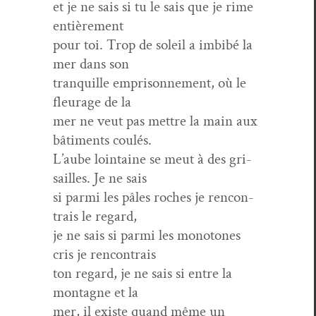
et je ne sais si tu le sais que je rime
entièrement
pour toi. Trop de soleil a imbibé la
mer dans son
tran­quille empris­on­nement, où le
fleurage de la
mer ne veut pas met­tre la main aux
bâti­ments coulés.
L’aube loin­taine se meut à des gri­
sailles. Je ne sais
si par­mi les pâles roches je ren­con­
trais le regard,
je ne sais si par­mi les monot­o­nes
cris je rencontrais
ton regard, je ne sais si entre la
mon­tagne et la
mer, il existe quand même un