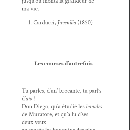
jusqu’où mon­ta la grandeur de
ma vie.
Car­duc­ci,
Juve­nil­ia
(1850)
Les cours­es d’autrefois
Tu par­les, d’un’ bro­cante, tu parl’s
d’
aïo
!
Don Diego, qu’a étudié les
banales
de Mura­tore, et qu’a lu d’ses
deux yeux
au musée les bouquins des plus