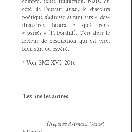
compte, toute tra­duc­tion. Mais, du
côté de l’auteur aus­si, le dis­cours
poé­tique s’adresse autant aux « des­
ti­nataires futurs » qu’à ceux
« passés » (F. For­ti­ni). C’est alors le
lecteur de des­ti­na­tion qui est visé,
bien sûr, ou espéré.
* Voir SMI XVI, 2016
Les uns les autres
(Réponse d’Arnaut Daniel
à Dante)