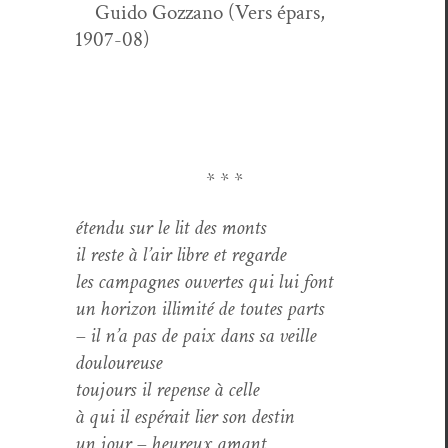
Gui­do Goz­zano (Vers épars,
1907-08)
* * *
éten­du sur le lit des monts
il reste à l’air libre et regarde
les cam­pagnes ouvertes qui lui font
un hori­zon illim­ité de toutes parts
– il n’a pas de paix dans sa veille
douloureuse
tou­jours il repense à celle
à qui il espérait lier son destin
un jour – heureux amant