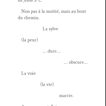
au jeune S. C.
Non pas à la moitié, mais au bout
du chemin.
La sylve
(la peur)
… dure…
… obscure…
La voie
(la vie)
marrie.