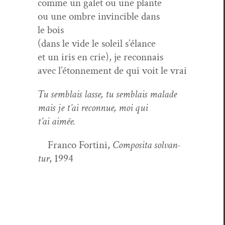
comme un galet ou une plante
ou une ombre invin­ci­ble dans
le bois
(dans le vide le soleil s’élance
et un iris en crie), je reconnais
avec l’étonnement de qui voit le vrai
Tu sem­blais lasse, tu sem­blais malade
mais je t’ai recon­nue, moi qui
t’ai aimée.
Fran­co For­ti­ni,
Com­posi­ta solvan­
tur
, 1994