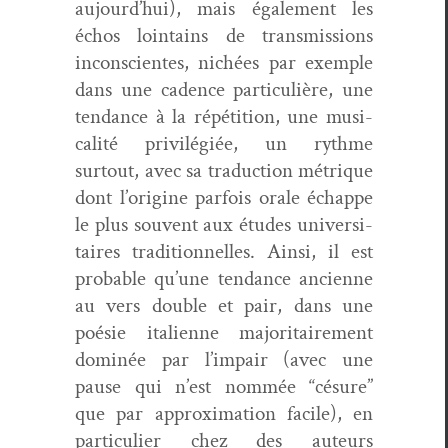
aujourd’hui), mais égale­ment les
échos loin­tains de trans­mis­sions
incon­scientes, nichées par exem­ple
dans une cadence par­ti­c­ulière, une
ten­dance à la répéti­tion, une musi­
cal­ité priv­ilégiée, un rythme
surtout, avec sa tra­duc­tion métrique
dont l’origine par­fois orale échappe
le plus sou­vent aux études uni­ver­si­
taires tra­di­tion­nelles. Ain­si, il est
prob­a­ble qu’une ten­dance anci­enne
au vers dou­ble et pair, dans une
poésie ital­i­enne majori­taire­ment
dom­inée par l’impair (avec une
pause qui n’est nom­mée “césure”
que par approx­i­ma­tion facile), en
par­ti­c­uli­er chez des auteurs