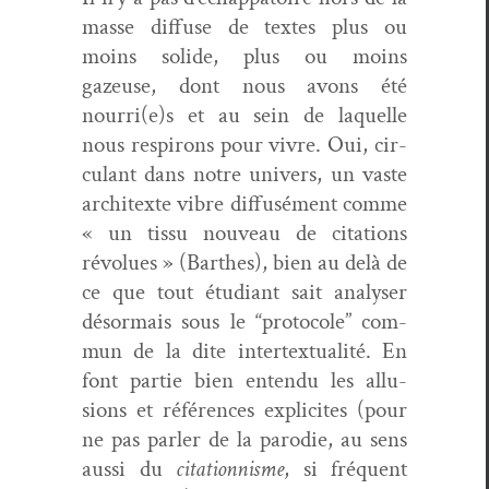
masse dif­fuse de textes plus ou
moins solide, plus ou moins
gazeuse, dont nous avons été
nourri(e)s et au sein de laque­lle
nous respirons pour vivre. Oui, cir­
cu­lant dans notre univers, un vaste
archi­texte vibre dif­fusé­ment comme
« un tis­su nou­veau de cita­tions
révolues » (Barthes), bien au delà de
ce que tout étu­di­ant sait analyser
désor­mais sous le “pro­to­cole” com­
mun de la dite inter­tex­tu­al­ité. En
font par­tie bien enten­du les allu­
sions et références explicites (pour
ne pas par­ler de la par­o­die, au sens
aus­si du
cita­tion­nisme
, si fréquent