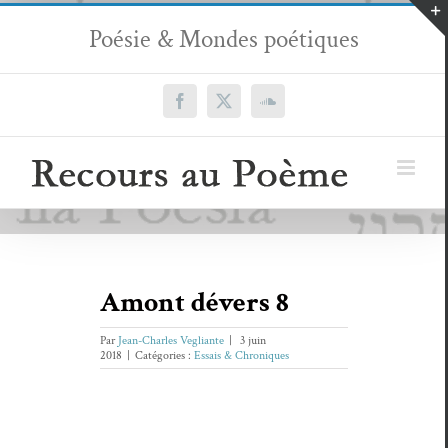
Passer
Poésie & Mondes poétiques
au
contenu
Facebook
X
SoundCloud
Amont dévers 8
Par
Jean-Charles Vegliante
|
3 juin
2018
|
Catégories :
Essais & Chroniques