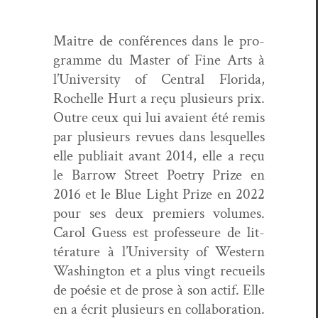
Maitre de con­férences dans le pro­
gramme du Mas­ter of Fine Arts à
l’University of Cen­tral Flori­da,
Rochelle Hurt a reçu plusieurs prix.
Out­re ceux qui lui avaient été remis
par plusieurs revues dans lesquelles
elle pub­li­ait avant 2014, elle a reçu
le Bar­row Street Poet­ry Prize en
2016 et le Blue Light Prize en 2022
pour ses deux pre­miers vol­umes.
Car­ol Guess est pro­fesseure de lit­
téra­ture à l’University of West­ern
Wash­ing­ton et a plus vingt recueils
de poésie et de prose à son act­if. Elle
en a écrit plusieurs en col­lab­o­ra­tion.