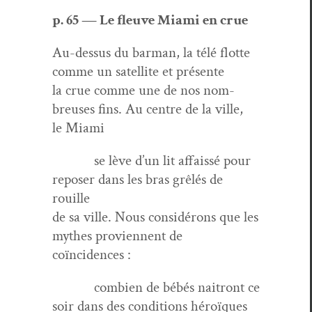
p. 65 — Le fleuve Mia­mi en crue
Au-dessus du bar­man, la télé flotte
comme un satel­lite et présente
la crue comme une de nos nom­
breuses fins. Au cen­tre de la ville,
le Miami
se lève d’un lit affais­sé pour
repos­er dans les bras grêlés de
rouille
de sa ville. Nous con­sid­érons que les
mythes provi­en­nent de
coïncidences :
com­bi­en de bébés naitront ce
soir dans des con­di­tions héroïques