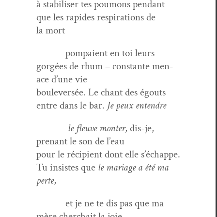
à sta­bilis­er tes poumons pen­dant
que les rapi­des res­pi­ra­tions de
la mort
pom­paient en toi leurs
gorgées de rhum – con­stante men­
ace d’une vie
boulever­sée. Le chant des égouts
entre dans le bar.
Je peux entendre
le fleuve mon­ter
, dis-je,
prenant le son de l’eau
pour le récip­i­ent dont elle s’échappe.
Tu insistes que
le mariage a été ma
perte
,
et je ne te dis pas que ma
mère cher­chait la joie