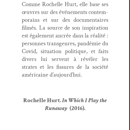
Comme Rochelle Hurt, elle base ses
œuvres sur des événe­ments con­tem­
po­rains et sur des doc­u­men­taires
filmés. La source de son inspi­ra­tion
est égale­ment ancrée dans la réal­ité :
per­son­nes trans­gen­res, pandémie du
Covid, sit­u­a­tion poli­tique, et faits
divers lui ser­vent à révéler les
strates et les fis­sures de la société
améri­caine d’aujourd’hui.
Rochelle Hurt.
In Which I Play the
Run­away
(2016).