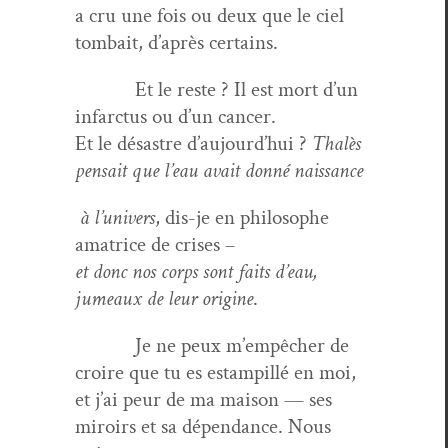
a cru une fois ou deux que le ciel
tombait, d’après certains.
Et le reste ? Il est mort d’un
infarc­tus ou d’un cancer.
Et le désas­tre d’aujourd’hui ?
Thalès
pen­sait que l’eau avait don­né naissance
à l’univers
, dis-je en philosophe
ama­trice de crises –
et donc nos corps sont faits d’eau,
jumeaux de leur orig­ine
.
Je ne peux m’empêcher de
croire que tu es estampil­lé en moi,
et j’ai peur de ma mai­son — ses
miroirs et sa dépen­dance. Nous