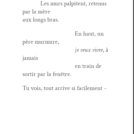
Les murs pal­pi­tent, retenus
par la mère
aux longs bras.
En haut, un
père murmure,
je veux vivre
, à
jamais
en train de
sor­tir par la fenêtre.
Tu vois, tout arrive si facile­ment –