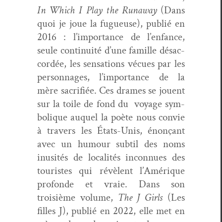
In Which I Play the Run­away
(Dans
quoi je joue la fugueuse), pub­lié en
2016 : l’importance de l’enfance,
seule con­ti­nu­ité d’une famille désac­
cordée, les sen­sa­tions vécues par les
per­son­nages, l’importance de la
mère sac­ri­fiée. Ces drames se jouent
sur la toile de fond du
voy­age sym­
bol­ique auquel la poète nous con­vie
à tra­vers les États-Unis, énonçant
avec un humour sub­til des noms
inusités de local­ités incon­nues des
touristes qui révè­lent l’Amérique
pro­fonde et vraie. Dans son
troisième vol­ume,
The J Girls
(Les
filles J), pub­lié en 2022, elle met en