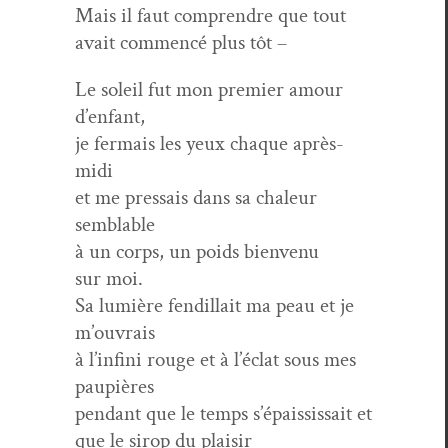
Mais il faut com­pren­dre que tout
avait com­mencé plus tôt –
Le soleil fut mon pre­mier amour
d’enfant,
je fer­mais les yeux chaque après-
midi
et me pres­sais dans sa chaleur
semblable
à un corps, un poids bien­venu
sur moi.
Sa lumière fendil­lait ma peau et je
m’ouvrais
à l’infini rouge et à l’éclat sous mes
paupières
pen­dant que le temps s’épaississait et
que le sirop du plaisir