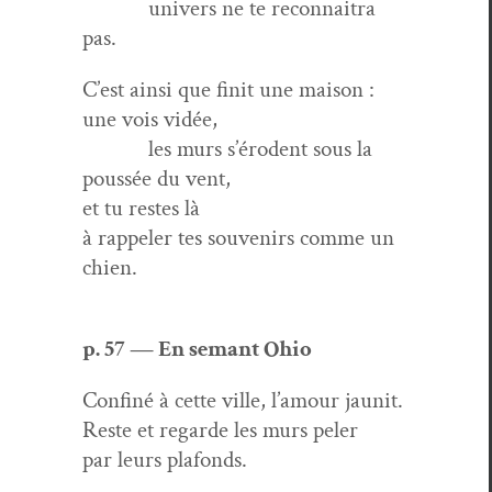
univers ne te recon­naitra
pas.
C’est ain­si que finit une mai­son :
une vois vidée,
les murs s’érodent sous la
poussée du vent,
et tu restes là
à rap­pel­er tes sou­venirs comme un
chien.
p. 57 — En semant Ohio
Con­finé à cette ville, l’amour jaunit.
Reste et regarde les murs peler
par leurs plafonds.