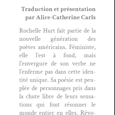
Tra­duc­tion et présen­ta­tion
par Alice-Cather­ine Carls
Rochelle Hurt fait par­tie de la
nou­velle généra­tion des
poètes améri­cains. Fémin­iste,
elle l’est à fond, mais
l’envergure de son verbe ne
l’enferme pas dans cette iden­
tité unique. Sa poésie est peu­
plée de per­son­nages pris dans
la chute libre de leurs sen­sa­
tions qui font réson­ner le
monde entier en elles. Révo­