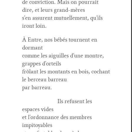
de con­vic­tion. Mais on pour­rait
dire, et leurs grand-mères
s’en assurent mutuelle­ment, qu’ils
iront loin.
À Entre, nos bébés tour­nent en
dormant
comme les aigu­illes d’une mon­tre,
grappes d’orteils
frôlant les mon­tants en bois, cochant
le berceau barreau
par barreau.
Ils refusent les
espaces vides
et l’ordonnance des mem­bres
impitoyables