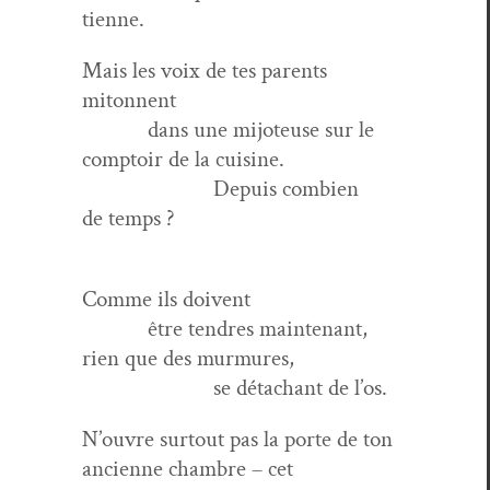
tienne.
Mais les voix de tes par­ents
mitonnent
dans une mijo­teuse sur le
comp­toir de la cuisine.
Depuis com­bi­en
de temps ?
Comme ils doivent
être ten­dres main­tenant,
rien que des murmures,
se détachant de l’os.
N’ouvre surtout pas la porte de ton
anci­enne cham­bre – cet