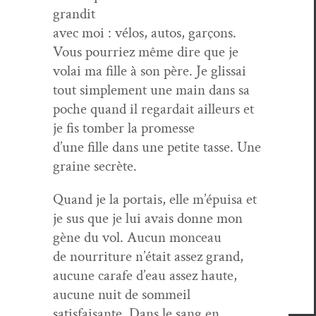
grandit
avec moi : vélos, autos, garçons.
Vous pour­riez même dire que je
volai ma fille à son père. Je glissai
tout sim­ple­ment une main dans sa
poche quand il regar­dait ailleurs et
je fis tomber la promesse
d’une fille dans une petite tasse. Une
graine secrète.
Quand je la por­tais, elle m’épuisa et
je sus que je lui avais donne mon
gène du vol. Aucun monceau
de nour­ri­t­ure n’était assez grand,
aucune carafe d’eau assez haute,
aucune nuit de sommeil
sat­is­faisante. Dans le sang en