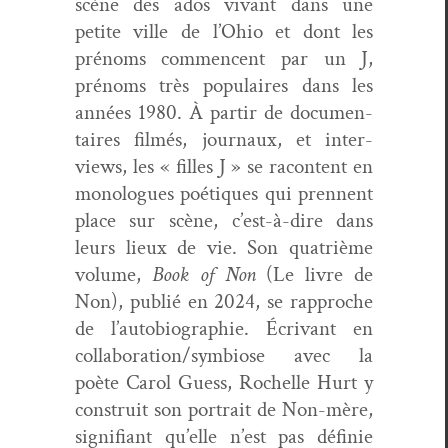
scène des ados vivant dans une
petite ville de l’Ohio et dont les
prénoms com­men­cent par un J,
prénoms très pop­u­laires dans les
années 1980. À par­tir de doc­u­men­
taires filmés, jour­naux, et inter­
views, les « filles J » se racon­tent en
mono­logues poé­tiques qui pren­nent
place sur scène, c’est-à-dire dans
leurs lieux de vie. Son qua­trième
vol­ume,
Book of Non
(Le livre de
Non), pub­lié en 2024, se rap­proche
de l’autobiographie. Écrivant en
collaboration/symbiose avec la
poète Car­ol Guess, Rochelle Hurt y
con­stru­it son por­trait de Non-mère,
sig­nifi­ant qu’elle n’est pas définie