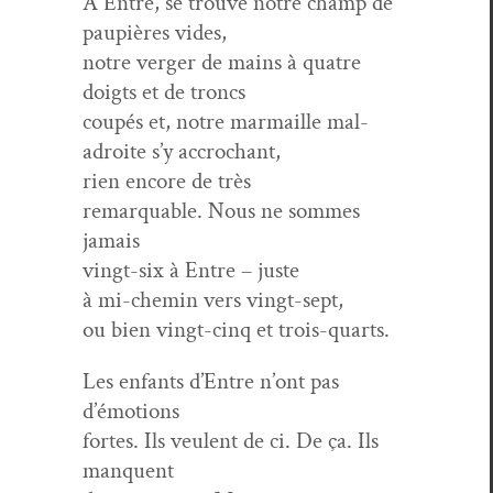
À Entre, se trou­ve notre champ de
paupières vides,
notre verg­er de mains à qua­tre
doigts et de troncs
coupés et, notre mar­maille mal­
adroite s’y accrochant,
rien encore de très
remar­quable. Nous ne sommes
jamais
vingt-six à Entre – juste
à mi-chemin vers vingt-sept,
ou bien vingt-cinq et trois-quarts.
Les enfants d’Entre n’ont pas
d’émotions
fortes. Ils veu­lent de ci. De ça. Ils
manquent