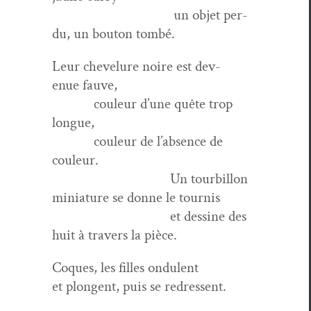
un objet per­
du, un bou­ton tombé.
Leur chevelure noire est dev­
enue fauve,
couleur d’une quête trop
longue,
couleur de l’absence de
couleur.
Un tour­bil­lon
minia­ture se donne le tournis
et des­sine des
huit à tra­vers la pièce.
Coques, les filles ondulent
et plon­gent, puis se redressent.