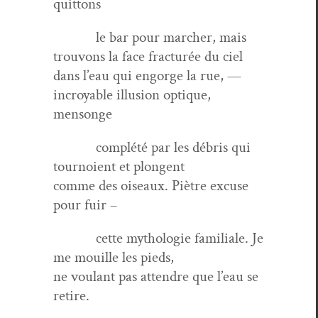
quittons
le bar pour marcher, mais
trou­vons la face frac­turée du ciel
dans l’eau qui engorge la rue, —
incroy­able illu­sion optique,
mensonge
com­plété par les débris qui
tournoient et plongent
comme des oiseaux. Piètre excuse
pour fuir –
cette mytholo­gie famil­iale. Je
me mouille les pieds,
ne voulant pas atten­dre que l’eau se
retire.