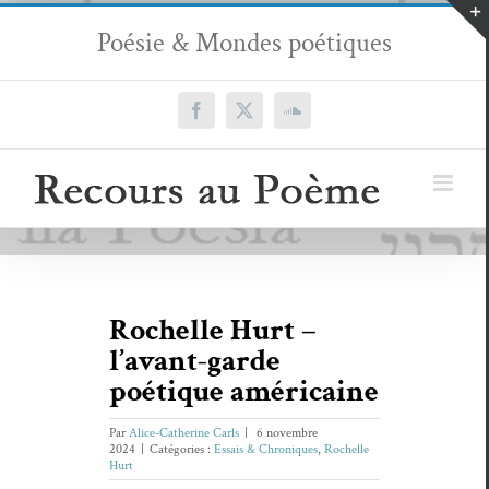
Passer
Poésie & Mondes poétiques
au
contenu
Facebook
X
SoundCloud
Rochelle Hurt –
l’avant-garde
poétique américaine
Par
Alice-Catherine Carls
|
6 novembre
2024
|
Catégories :
Essais & Chroniques
,
Rochelle
Hurt