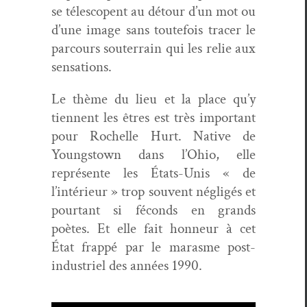
se téle­scopent au détour d’un mot ou
d’une image sans toute­fois trac­er le
par­cours souter­rain qui les relie aux
sensations.
Le thème du lieu et la place qu’y
tien­nent les êtres est très impor­tant
pour Rochelle Hurt. Native de
Youngstown dans l’Ohio, elle
représente les États-Unis « de
l’intérieur » trop sou­vent nég­ligés et
pour­tant si féconds en grands
poètes. Et elle fait hon­neur à cet
État frap­pé par le marasme post-
indus­triel des années 1990.