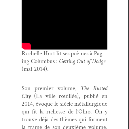
Rochelle Hurt lit ses poèmes à Pag­
ing Colum­bus :
Get­ting Out of Dodge
(mai 2014).
Son pre­mier vol­ume,
The Rust­ed
City
(La ville rouil­lée), pub­lié en
2014, évoque le siè­cle métal­lurgique
qui fit la richesse de l’Ohio. On y
trou­ve déjà des thèmes qui for­ment
la trame de son deux­ième vol­ume,