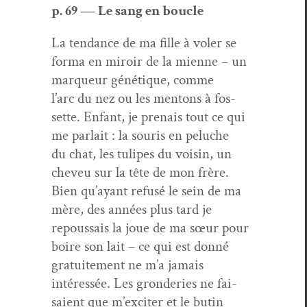
p. 69 — Le sang en boucle
La ten­dance de ma fille à vol­er se
for­ma en miroir de la mienne – un
mar­queur géné­tique, comme
l’arc du nez ou les men­tons à fos­
sette. Enfant, je pre­nais tout ce qui
me par­lait : la souris en peluche
du chat, les tulipes du voisin, un
cheveu sur la tête de mon frère.
Bien qu’ayant refusé le sein de ma
mère, des années plus tard je
repous­sais la joue de ma sœur pour
boire son lait – ce qui est donné
gra­tu­ite­ment ne m’a jamais
intéressée. Les gron­deries ne fai­
saient que m’exciter et le butin