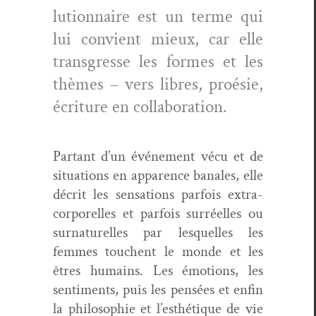
lu­tion­naire est un terme qui
lui con­vient mieux, car elle
trans­gresse les formes et les
thèmes – vers libres, proésie,
écri­t­ure en collaboration.
Par­tant d’un événe­ment vécu et de
sit­u­a­tions en apparence banales, elle
décrit les sen­sa­tions par­fois extra-
cor­porelles et par­fois sur­réelles ou
sur­na­turelles par lesquelles les
femmes touchent le monde et les
êtres humains. Les émo­tions, les
sen­ti­ments, puis les pen­sées et enfin
la philoso­phie et l’esthétique de vie