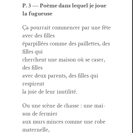
P. 3 — Poème dans lequel je joue
la fugueuse
Ça pour­rait com­mencer par une fête
avec des filles
éparpil­lées comme des pail­lettes, des
filles qui
cherchent une mai­son où se cas­er,
des filles
avec deux par­ents, des filles qui
respirent
la joie de leur inutilité.
Ou une scène de chas­se : une mai­
son de fermier
aux murs minces comme une robe
maternelle,