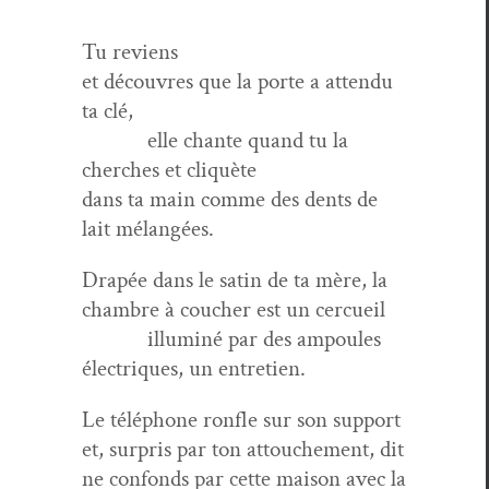
Tu reviens
et décou­vres que la porte a atten­du
ta clé,
elle chante quand tu la
cherch­es et cliquète
dans ta main comme des dents de
lait mélangées.
Drapée dans le satin de ta mère, la
cham­bre à couch­er est un cercueil
illu­miné par des ampoules
élec­triques, un entretien.
Le télé­phone ron­fle sur son support
et, sur­pris par ton attouche­ment, dit
ne con­fonds par cette mai­son avec la