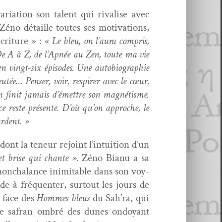
i­a­tion son tal­ent qui rivalise avec
Zéno détaille toutes ses moti­va­tions,
écriture » :
« Le bleu, on l’aura com­pris,
 De A à Z, de l’Apnée au Zen, toute ma vie
en vingt-six épisodes. Une auto­bi­ogra­phie
eutée… Penser, voir, respir­er avec le cœur,
n’en finit jamais d’émettre son mag­nétisme.
ce reste présente. D’où qu’on approche, le
rdent. »
 dont la teneur rejoint l’intuition d’un
t brise qui chante ».
Zéno Bianu a sa
 non­cha­lance inim­itable dans son voy­
lide à fréquenter, surtout les jours de
a face des
Hommes bleus
du Sah’ra, qui
 le safran ombré des dunes ondoy­ant