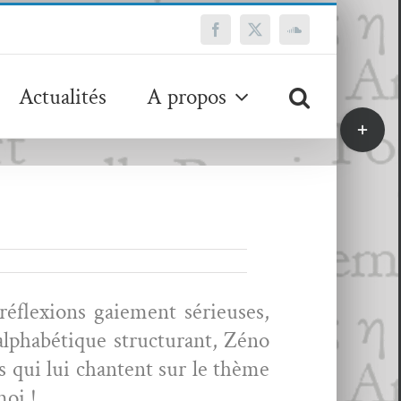
Facebook
X
SoundCloud
Actualités
A propos
Bascule
de
la
zone
de
la
barre
coulissa
réflex­ions gaiement sérieuses,
alphabé­tique struc­turant, Zéno
ons qui lui chantent sur le thème
moi !