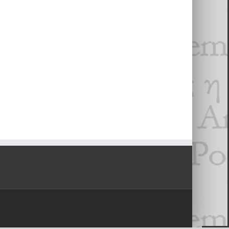
es
- 26 jan­vi­er 2018
EX-MENIER
- 2 sep­tem­bre 2017
8