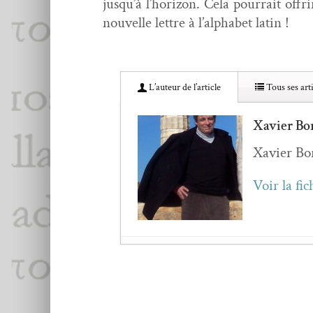
jusqu’à l’horizon. Cela pour­rait offr
nou­velle let­tre à l’alphabet latin !
L’au­teur de l’article
Tous ses arti
Xavier Bo
Xavier Bor­
Voir la fic
La poésie à vivre – É
Jean-Pierre Siméon,
L
Paul Math­ieu,
D’abord