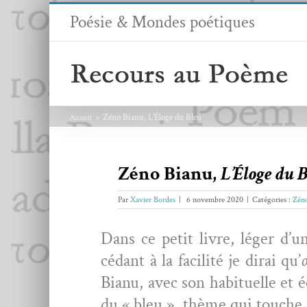
Passer
Poésie & Mondes poétiques
au
contenu
Zéno Bianu, L’Éloge du Bleu
Accueil
Zéno Bianu,
L’Éloge du 
Par
Xavier Bordes
|
6 novembre 2020
|
Catégories :
Zén
Dans ce petit livre, léger d’u
cédant à la facil­ité je dirai qu’
Bianu, avec son habituelle et éc
du « bleu », thème qui touche f