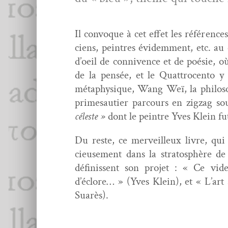
Il con­voque à cet effet les références
ciens, pein­tres évidem­ment, etc. au 
d’oeil de con­nivence et de poésie, où 
de la pen­sée, et le Quat­tro­cen­to 
méta­physique, Wang Weï, la philoso­ph
prime­sauti­er par­cours en zigzag so
céleste »
dont le pein­tre Yves Klein f
Du reste, ce mer­veilleux livre, qui
cieuse­ment dans la stratosphère de 
définis­sent son pro­jet : « Ce vid
d’éclore… » (Yves Klein), et « L’art
Suarès).