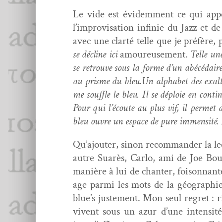
Le vide est évidem­ment ce qui appell
l’improvisation infinie du Jazz et d
avec une clarté telle que je préfère, 
se décline ici
amoureuse­ment.
Telle une
se retrou­ve sous la forme d’un abécé­daire
au prisme du bleu.Un alpha­bet des exal­ta­
me souf­fle le bleu. Il se déploie en con­t
Pour qui l’écoute au plus vif, il per­met
bleu ouvre un espace de pure immen­sité.
Qu’ajouter, sinon recom­man­der la lec­
autre Suarès, Car­lo, ami de Joe Bous
manière à lui de chanter, foi­son­nante
age par­mi les mots de la géo­gra­phie
blue’s juste­ment. Mon seul regret : 
vivent sous un azur d’une inten­sit