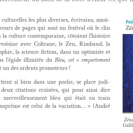
 cul­turelles les plus divers­es, écrivains, musi­
cours de pages qui sont un fes­ti­val où le clin
la cul­ture con­tem­po­raine, côtoient l’histoire
y voi­sine avec Coltrane, le Zen, Rim­baud, la
ie, la sci­ence-fic­tion, dans un opti­miste et
us l’égide illim­itée du
Bleu, cet « emporte­ment
ut un des ardents promoteurs !
 tient si bien dans une poche, se place judi­
deux cita­tions croisées, qui pour ain­si dire
e mer­veilleuse­ment bleu qui était en train
 suprême est celui de la vari­a­tion… » (André
Zéno
Gall