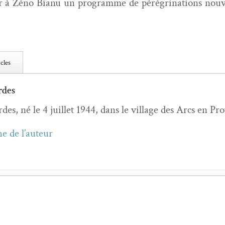
ir à Zéno Bianu un pro­gramme de péré­gri­na­tions nou­ve
cles
rdes
des, né le 4 juil­let 1944, dans le vil­lage des Arcs en 
he de l’auteur
di­tion de jean-Pierre Siméon
- 21 juin 2023
a flaque qui brille au retrait de la mer
, suivi de
Matière à r
 un peu de jour
- 5 févri­er 2023