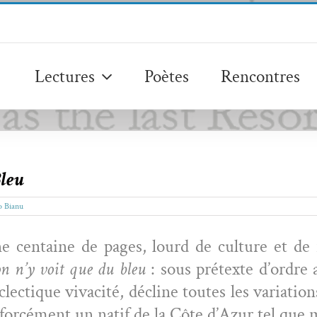
Lectures
Poètes
Rencontres
Bleu
o Bianu
ne cen­taine de pages, lourd de cul­ture et de 
on n’y voit que du bleu
: sous pré­texte d’ordre 
lec­tique vivac­ité, décline toutes les vari­a­ti
or­cé­ment un natif de la Côte d’Azur tel que 