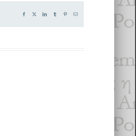
Facebook
X
LinkedIn
Tumblr
Pinterest
Email
unand,
Au fil du labyrinthe
cques Ancet,
Image et réc­it de