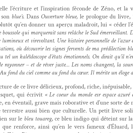
e l’écriture et l’inspiration féconde de Zéno, et la var
e son
blue’s.
Dans
Ouver­ture bleue,
le pro­logue du livre, 
plutôt qu’en don­ner un aperçu mal­adroit, lui « céder l’
 bous­sole qui mar­querait sans relâche le Sud émer­veil­lant.
 lumineux et vire­voltant. Une his­toire per­son­nelle de l’azur 
tions, où décou­vrir les signes fer­vents de ma prédilec­tion bl
inu tel un kaléï­do­scope d’états émo­tion­nels. On dirait qu’il 
 de ray­on­ner – et de rêver juste… Les noms changent, la sour
 Au fond du ciel comme au fond du cœur. Il mérite un éloge a
ture de ce livre déli­cieux, pro­fond, riche, inépuis­able,
­quet, qui écriv­it
« Le coeur du monde esr espace azuré e
, en éven­tail, grave mais rob­o­ra­tive et d’une sorte de
 ter­restre aus­si bien que cul­turelle. Un petit livre so
rien sur le
bleu touareg
, ce bleu indi­go qui déteint sur l
é que ren­force, ain­si qu’en le vers fameux d’Éluard,