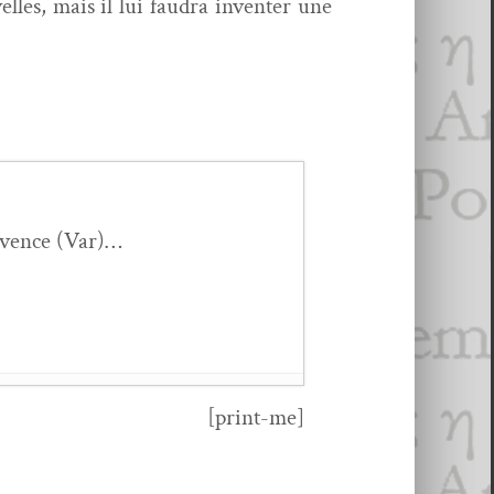
lles, mais il lui fau­dra inven­ter une
Provence (Var)…
[print-me]
éflex­ion
- 21 mai 2023