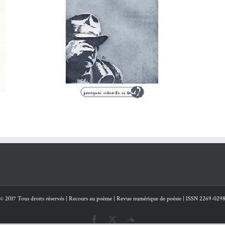
L VALÉRY
- 6 avril 2018
Une sorte de bleu…
et­tre à la femme aimée au sujet de la mort
et autres poèm
roy­aume en bois flot­té
- 19 octo­bre 2017
our de Patrick CARRÉ et Zéno BIANU, Patri­cia CAST
 VERLAINE, Un con­cert d’enfers
- 20 mai 2017
es et la vie
- 4 octo­bre 2015
ite 1 )
- 1 févri­er 2015
ovem­bre 2013
om­mence­ment
- 2 juin 2013
© 2017 Tous droits réservés | Recours au poème | Revue numérique de poésie | ISSN 2269-029
Facebook
X
SoundCloud