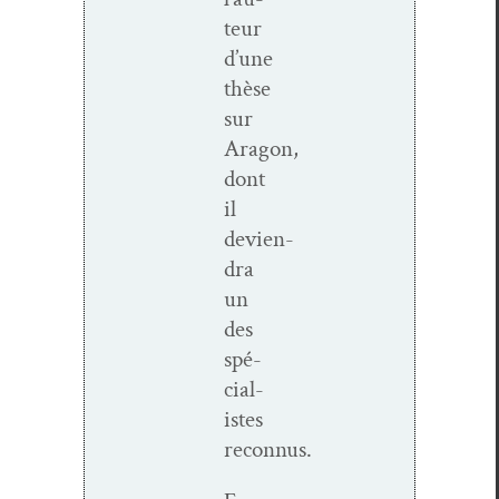
teur
d’une
thèse
sur
Aragon,
dont
il
devien­
dra
un
des
spé­
cial­
istes
reconnus.