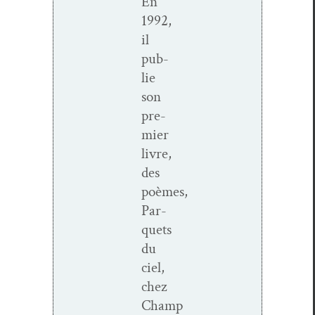
En
1992,
il
pub­
lie
son
pre­
mier
livre,
des
poèmes,
Par­
quets
du
ciel,
chez
Champ