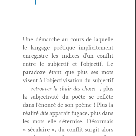
Une démarche au cours de laque­lle
le lan­gage poé­tique implicite­ment
enreg­istre les indices d’un con­flit
entre le sub­jec­tif et l’objectif. Le
para­doxe étant que plus ses mots
visent à l’objectivisation du sub­jec­tif
—
retrou­ver la chair des choses
-, plus
la sub­jec­tiv­ité du poète se reflète
dans l’énoncé de son poème ! Plus la
réal­ité
dite
appa­raît fugace, plus dans
les mots elle s’éternise. Désor­mais
« sécu­laire », du con­flit sur­git alors