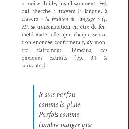
« moi » flu­ide, insuff­isam­ment réel,
qui cherche à tra­vers la langue, à
tra­vers
« la fruition du lan­gage » (p.
51),
sa trans­mu­ta­tion en être de fer­
meté matérielle, que chaque sen­sa­
tion énon­cée con­firmerait, s’y mon­
tre claire­ment. Témoins, ces
quelques extraits (pp. 34 &
suivantes) :
Je suis par­fois
comme la pluie
Par­fois comme
l’ombre mai­gre que