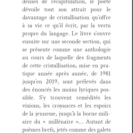
dens­es de réca­pit­u­la­tion, le poète
dévoile tout son attrait pour le
davan­tage de cristalli­sa­tion qu’offre
à sa vie ce qu’il écrit, par la ver­tu
pro­pre du lan­gage. Le livre s’ouvre
ensuite sur une sec­onde sec­tion, qui
se présente comme une antholo­gie
au cours de laque­lle des frag­ments
de cette cristalli­sa­tion, mise en pra­
tique année après année, de 1981
jusqu’en 2019, sont prélevés dans
des énon­cés les moins lyriques pos­
si­ble. S’y trou­vent remédités les
visions, les croy­ances et les espoirs
de la jeunesse, jusqu’à la borne mil­i­
aire du « mil­lé­naire »… Autant de
poèmes brefs, jetés comme des galets