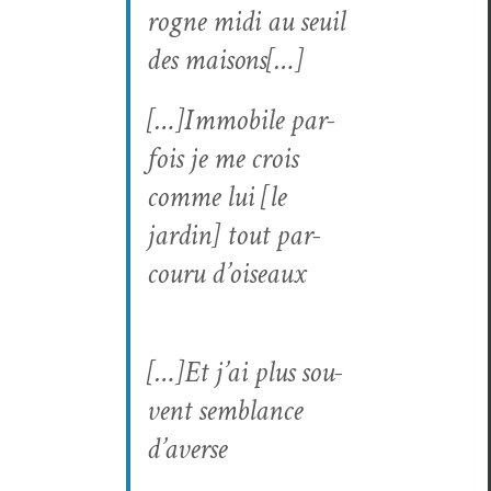
rogne midi au seuil
des maisons[…]
[…]Immo­bile par­
fois je me crois
comme lui
[le
jardin]
tout par­
cou­ru d’oiseaux
[…]Et j’ai plus sou­
vent sem­blance
d’averse