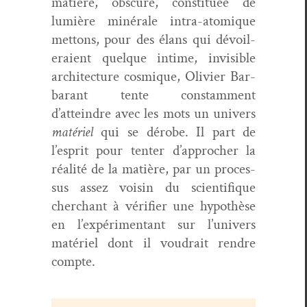
matière, obscure, con­sti­tuée de
lumière minérale intra-atom­ique
met­tons, pour des élans qui dévoil­
eraient quelque intime, invis­i­ble
archi­tec­ture cos­mique, Olivi­er Bar­
barant tente con­stam­ment
d’atteindre avec les mots un univers
matériel
qui se dérobe. Il part de
l’esprit pour ten­ter d’approcher la
réal­ité de la matière, par un proces­
sus assez voisin du sci­en­tifique
cher­chant à véri­fi­er une hypothèse
en l’expérimentant sur l’univers
matériel dont il voudrait ren­dre
compte.