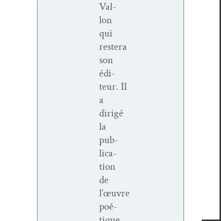
Val­
lon
qui
restera
son
édi­
teur.
Il
a
dirigé
la
pub­
li­ca­
tion
de
l’œuvre
poé­
tique