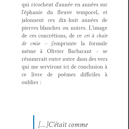
qui ric­ochent d’année en années sur
l’éphanie du fleuve tem­porel, et
jalon­nent ces dix-huit années de
pier­res blanch­es ou noires. L’image
de ces con­cré­tions, de ce
cri à chair
de craie –
j’emprunte la for­mule
même à Olivi­er Bar­barant – se
résumerait entre autre dans des vers
qui me servi­ront ici de con­clu­sion à
ce livre de poèmes dif­fi­ciles à
oublier :
[…]C’était comme