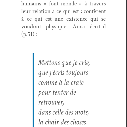
humains « font monde » à tra­vers
leur rela­tion à ce qui est ; con­fèrent
à ce qui est une exis­tence qui se
voudrait physique. Ain­si écrit-il
(p.51) :
Met­tons que je crie,
que j’écris tou­jours
comme à la craie
pour ten­ter de
retrouver,
dans celle des mots,
la chair des choses.