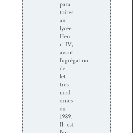
para­
toires
au
lycée
Hen­
ri IV,
avant
l’agrégation
de
let­
tres
mod­
ernes
en
1989.
Il est
l’au­