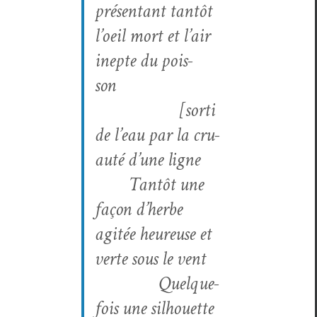
présen­tant tan­tôt
l’oeil mort et l’air
inepte du pois­
son
[sor­ti
de l’eau par la cru­
auté d’une ligne
Tan­tôt une
façon d’herbe
agitée heureuse et
verte sous le vent
Quelque­
fois une sil­hou­ette