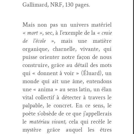
Gal­li­mard, NRF, 130 pages.
Mais non pas un univers matériel
« mort »
, sec, à l’exemple de la
« craie
de l’école »
, mais une matière
organique, char­nelle, vivante, qui
puisse ori­en­ter notre façon de nous
con­stru­ire, grâce au détail des mots
qui « don­nent à voir » (Élu­ard), un
monde qui ait une âme, enten­dons
une « ani­ma » au sens latin, un élan
vital col­lec­tif à détecter à tra­vers le
pal­pa­ble, le con­cret. En ce sens, le
poète s’obsède de ce que j’appellerais
le
matéri­au vivant,
cela qui recèle le
mys­tère grâce auquel les êtres