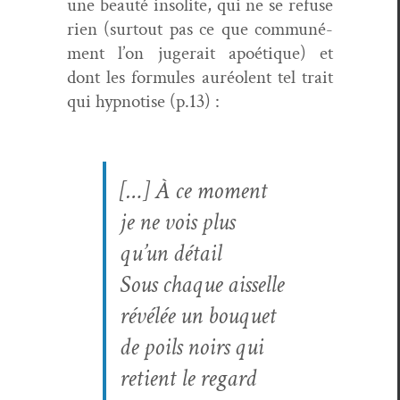
une beauté inso­lite, qui ne se refuse
rien (surtout pas ce que com­muné­
ment l’on jugerait apoé­tique) et
dont les for­mules auréo­lent tel trait
qui hyp­no­tise (p.13) :
[…] À ce moment
je ne vois plus
qu’un détail
Sous chaque ais­selle
révélée un bou­quet
de poils noirs qui
retient le regard