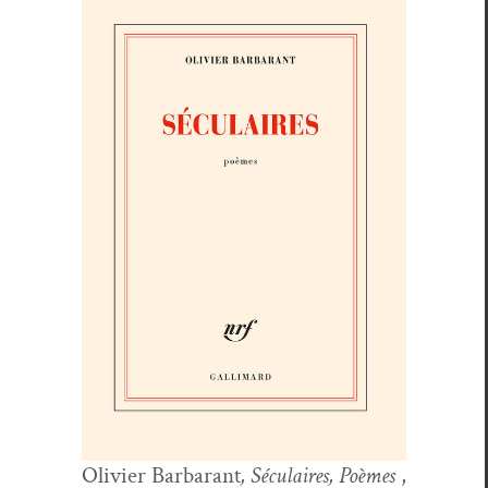
Olivi­er Bar­barant
, Sécu­laires,
Poèmes
,