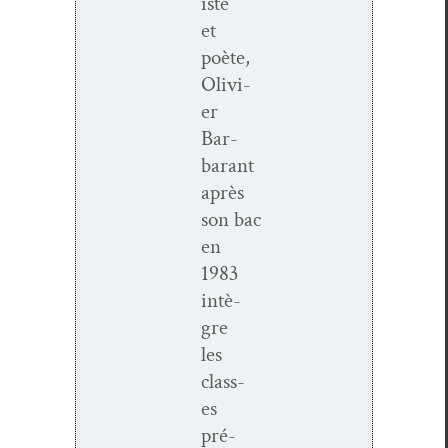
iste
et
poète,
Olivi­
er
Bar­
barant
après
son
bac
en
1983
intè­
gre
les
class­
es
pré­