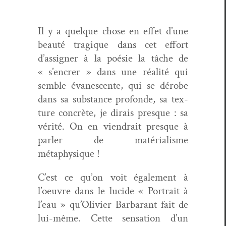
Il y a quelque chose en effet d’une
beauté trag­ique dans cet effort
d’assigner à la poésie la tâche de
« s’encrer » dans une réal­ité qui
sem­ble évanes­cente, qui se dérobe
dans sa sub­stance pro­fonde, sa tex­
ture con­crète, je dirais presque : sa
vérité. On en viendrait presque à
par­ler de matéri­al­isme
métaphysique !
C’est ce qu’on voit égale­ment à
l’oeuvre dans le lucide « Por­trait à
l’eau » qu’Olivier Bar­barant fait de
lui-même. Cette sen­sa­tion d’un