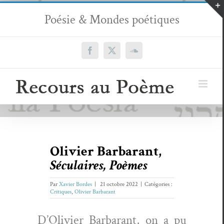
Passer
Poésie & Mondes poétiques
au
contenu
Facebook
X
SoundCloud
Olivier Barbarant,
Séculaires, Poèmes
Par
Xavier Bordes
|
21 octobre 2022
|
Catégories :
Critiques
,
Olivier Barbarant
D’Olivier Bar­barant, on a pu