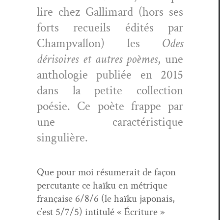
lire chez Gal­li­mard (hors ses
forts recueils édités par
Cham­p­val­lon) les
Odes
dérisoires et autres poèmes
, une
antholo­gie pub­liée en 2015
dans la petite col­lec­tion
poésie. Ce poète frappe par
une car­ac­téris­tique
singulière.
Que pour moi résumerait de façon
per­cu­tante ce haïku en métrique
française 6/8/6 (le haïku japon­ais,
c’est 5/7/5) inti­t­ulé « Écri­t­ure »