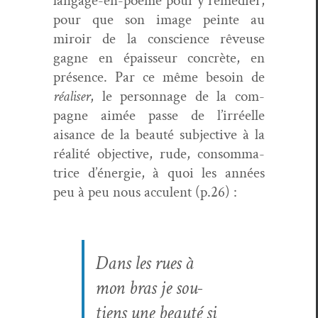
lan­gage-en-poème pour y remédi­er,
pour que son image peinte au
miroir de la con­science rêveuse
gagne en épais­seur con­crète, en
présence. Par ce même besoin de
réalis­er
, le per­son­nage de la com­
pagne aimée passe de l’irréelle
aisance de la beauté sub­jec­tive à la
réal­ité objec­tive, rude, con­som­ma­
trice d’énergie, à quoi les années
peu à peu nous accu­lent (p.26) :
Dans les rues à
mon bras je sou­
tiens une beauté si