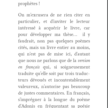
prophètes !
On m’excusera de ne rien citer en
par­ti­c­uli­er, et d’inviter le lecteur
intéressé à acquérir le livre, car
pour dévelop­per ma thèse… il y
faudrait, non pas quelques poèmes
cités, mais un livre entier au moins,
qui n’est pas de mise ici, d’autant
que nous ne par­lons que de la
ver­sion
en français
qui, si soigneuse­ment
traduite qu’elle soit par trois tra­duc­
teurs dévoués et incon­testable­ment
valeureux, n’autorise pas beau­coup
de justes com­men­taires. En français,
s’imprégner à la longue du poème
d’Adonis en fréquen­tant sa poésie