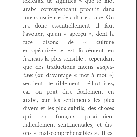
lex­i­caux de sig­nifiés » que le mot
arabe cor­re­spon­dant pro­duit dans
une con­science de cul­ture arabe. On
n’a donc essen­tielle­ment, il faut
l’avouer, qu’un « aperçu », dont la
face dis­ons de « cul­ture
européanisée » est for­cé­ment en
français la plus sen­si­ble : cepen­dant
que des tra­duc­tions moins
adap­ta­
tives
(ou davan­tage « mot à mot »)
seraient ter­ri­ble­ment réduc­tri­ces,
car on peut dire facile­ment en
arabe, sur les sen­ti­ments les plus
divers et les plus sub­tils, des choses
qui en français paraî­traient
ridicule­ment sen­ti­men­tales, et dis­
ons « mal-com­préhen­si­bles ». Il est