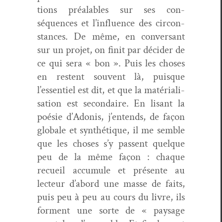
tions préal­ables sur ses con­
séquences et l’influence des cir­con­
stances. De même, en con­ver­sant
sur un pro­jet, on finit par décider de
ce qui sera « bon ». Puis les choses
en restent sou­vent là, puisque
l’essentiel est dit, et que la matéri­al­i­
sa­tion est sec­ondaire. En lisant la
poésie d’Adonis, j’entends, de façon
glob­ale et syn­thé­tique, il me sem­ble
que les choses s’y passent quelque
peu de la même façon : chaque
recueil accu­mule et présente au
lecteur d’abord une masse de faits,
puis peu à peu au cours du livre, ils
for­ment une sorte de « paysage