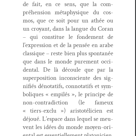
de fait, en ce sens, que la com­
préhen­sion méta­physique du cos­
mos, que ce soit pour un athée ou
un croy­ant, dans la langue du Coran
– qui con­stitue le fonde­ment de
l’expression et de la pen­sée en arabe
clas­sique – reste bien plus spon­tanée
que dans le monde pure­ment occi­
den­tal. De là découle que par la
super­po­si­tion incon­sciente des sig­
nifiés déno­tat­ifs, con­no­tat­ifs et sym­
bol­iques « empilés », le principe de
non-con­tra­dic­tion (le fameux
« tiers-exclu ») aris­totéli­cien est
déjoué. L’espace dans lequel se meu­
vent les idées du monde moyen-ori­
en­tal est essen­tielle­ment pla­toni­cien.