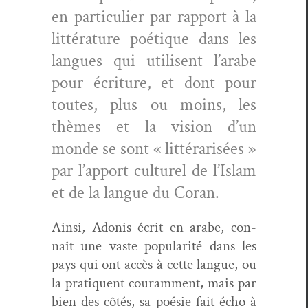
en par­ti­c­uli­er par rap­port à la
lit­téra­ture poé­tique dans les
langues qui utilisent l’arabe
pour écri­t­ure, et dont pour
toutes, plus ou moins, les
thèmes et la vision d’un
monde se sont « lit­térarisées »
par l’apport cul­turel de l’Islam
et de la langue du Coran.
Ain­si, Ado­nis écrit en arabe, con­
naît une vaste pop­u­lar­ité dans les
pays qui ont accès à cette langue, ou
la pra­tiquent couram­ment, mais par
bien des côtés, sa poésie fait écho à