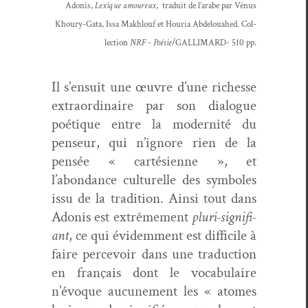
Ado­nis,
Lex­ique amoureux
,
traduit de l’arabe par Vénus
Khoury-Gata, Issa Makhlouf et Houria Abde­loua­hed.
Col­
lec­tion
NRF
-
Poésie
/GALLIMARD
- 510 pp.
Il s’ensuit une œuvre d’une richesse
extra­or­di­naire par son dia­logue
poé­tique entre la moder­nité du
penseur, qui n’ignore rien de la
pen­sée « cartési­enne », et
l’abondance cul­turelle des sym­bol­es
issu de la tra­di­tion. Ain­si tout dans
Ado­nis est extrême­ment
pluri-sig­nifi­
ant
, ce qui évidem­ment est dif­fi­cile à
faire percevoir dans une tra­duc­tion
en français dont le vocab­u­laire
n’évoque aucune­ment les « atom­es