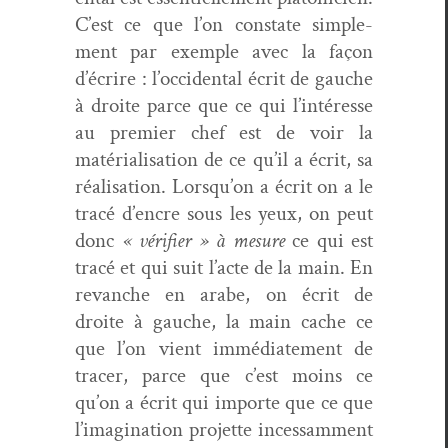
C’est ce que l’on con­state sim­ple­
ment par exem­ple avec la façon
d’écrire : l’occidental écrit de gauche
à droite parce que ce qui l’intéresse
au pre­mier chef est de voir la
matéri­al­i­sa­tion de ce qu’il a écrit, sa
réal­i­sa­tion. Lorsqu’on a écrit on a le
tracé d’encre sous les yeux, on peut
donc
« véri­fi­er » à mesure
ce qui est
tracé et qui suit l’acte de la main. En
revanche en arabe, on écrit de
droite à gauche, la main cache ce
que l’on vient immé­di­ate­ment de
trac­er, parce que c’est moins ce
qu’on a écrit qui importe que ce que
l’imagination pro­jette inces­sam­ment