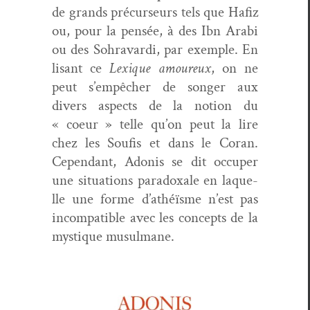
de grands précurseurs tels que Hafiz
ou, pour la pen­sée, à des Ibn Ara­bi
ou des Sohravar­di, par exem­ple. En
lisant ce
Lex­ique amoureux
, on ne
peut s’empêcher de songer aux
divers aspects de la notion du
« coeur » telle qu’on peut la lire
chez les Soufis et dans le Coran.
Cepen­dant, Ado­nis se dit occu­per
une sit­u­a­tions para­doxale en laque­
lle une forme d’athéïsme n’est pas
incom­pat­i­ble avec les con­cepts de la
mys­tique musulmane.