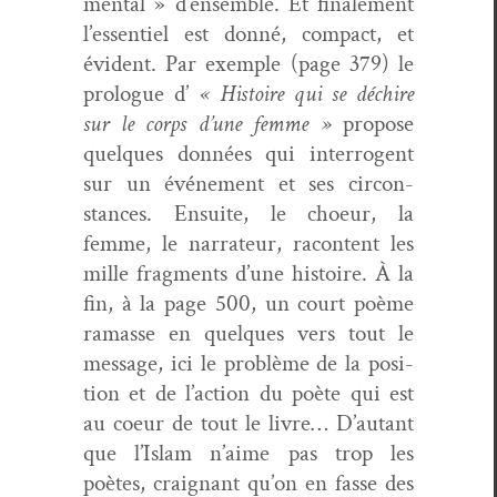
men­tal » d’ensemble. Et finale­ment
l’essentiel est don­né, com­pact, et
évi­dent. Par exem­ple (page 379) le
pro­logue d’
« His­toire qui se déchire
sur le corps d’une femme »
pro­pose
quelques don­nées qui inter­ro­gent
sur un événe­ment et ses cir­con­
stances. Ensuite, le choeur, la
femme, le nar­ra­teur, racon­tent les
mille frag­ments d’une his­toire. À la
fin, à la page 500, un court poème
ramasse en quelques vers tout le
mes­sage, ici le prob­lème de la posi­
tion et de l’action du poète qui est
au coeur de tout le livre… D’autant
que l’Islam n’aime pas trop les
poètes, craig­nant qu’on en fasse des