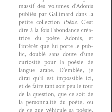
mas­sif des vol­umes d’Adonis
pub­liés par Gal­li­mard dans la
petite col­lec­tion
Poésie.
C’est
dire à la fois l’abondance créa­
trice du poète Ado­nis, et
l’intérêt que lui porte le pub­
lic, dou­blé sans doute d’une
curiosité pour la poésie de
langue arabe. D’emblée, je
dirai qu’il est impos­si­ble ici,
et de faire tant soit peu le tour
de la ques­tion, que ce soit de
la per­son­nal­ité du poète, ou
de ce que véhicule sa poésie,