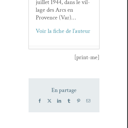
juil­let 1944, dans le vil­
lage des Arcs en
Provence (Var)…
Voir la fiche de l’auteur
[print-me]
La poésie à
vivre – Édi­tion
de jean-Pierre
Siméon
- 21
En partage
juin 2023
Jean-Pierre
Facebook
X
LinkedIn
Tumblr
Pinterest
Email
Siméon,
La
flaque qui brille
au retrait de la