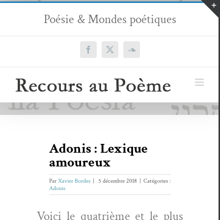
Passer
Poésie & Mondes poétiques
au
contenu
Facebook
X
SoundCloud
Adonis : Lexique
amoureux
Par
Xavier Bordes
|
5 décembre 2018
|
Catégories :
Adonis
Voici le qua­trième et le plus