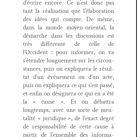
d’écrire encore. Ce n’est donc pas
tant la réal­i­sa­tion que l’élaboration
des idées qui compte. De même,
dans la monde moyen-ori­en­tal, la
démarche dans les dis­cus­sions est
très dif­férente de celle de
l’Occident : pour informer, on va
s’étendre longue­ment sur les cir­con­
stances, puis on expli­quera le résul­
tat d’un événe­ment ou d’un acte,
puis on expli­quera ce qui s’est passé,
et enfin on désign­era ce qui en a été
la « cause ». Et on débat­tra
longtemps, avec une sorte de men­
tal­ité « juridique », de l’exact degré
de respon­s­abil­ité de cette cause à
par­tir de l’ensemble des infor­ma­