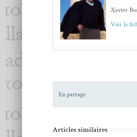
Xavier Bor­
Voir la fic
La poésie à vivre – É
Jean-Pierre Siméon,
L
Paul Math­ieu,
D’abord
Olivi­er Bar­barant,
Séc
En partage
Zéno Bianu,
L’Éloge d
Paul Valet,
La parole q
Luis De GÓNGORA, Fa
Mar­i­lyne BERTONC
Aragon,
La Grande Gai­
Articles similaires
ensoleil­lé
- 4 juin 2019