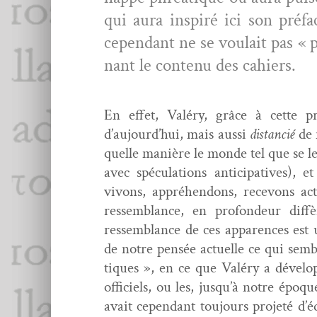
qui aura inspiré ici son pré­fa
cepen­dant ne se voulait pas « p
nant le con­tenu des cahiers.
En effet, Valéry, grâce à cette pr
d’aujourd’hui, mais aus­si
dis­tan­cié
de 
quelle manière le monde tel que se le 
avec spécu­la­tions antic­i­pa­tive
vivons, appréhen­dons, recevons act
ressem­blance, en pro­fondeur dif­f
ressem­blance de ces apparences est 
de notre pen­sée actuelle ce qui sem­b
tiques », en ce que Valéry a dévelop
offi­ciels, ou les, jusqu’à notre époqu
avait cepen­dant tou­jours pro­jeté 