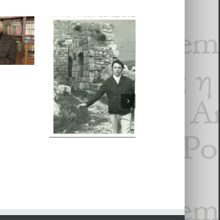
cques Ancet,
Image et réc­it de
Przemysław
poésie
:
Czapliński,
L
 avec
carte déplacée.
La poésie est le rire
lyn
L’imaginaire
du Verbe
— La
géographique e
vie et l’œuvre de
culturel des lettr
Marc Alyn
polonaises au
tournant des X
es
- 26 jan­vi­er 2018
et XXI siècles
EX-MENIER
- 2 sep­tem­bre 2017