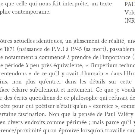
 que celle qui nous fait inter­préter un texte
PAU
so­phie contemporaine.
Vol­
(NR
tres actuelles iden­tiques, un glisse­ment de réal­ité, une 
: de 1871 (nais­sance de P.V.) à 1945 (sa mort), pass­able­
que notam­ment a com­mencé à pren­dre de l’importance (à 
péri­ode à peu près équiv­a­lente, « l’imperium tech­no­
enten­dons « de ce qu’il y avait d’humain » dans l’Hum
mains, non plus qu’entrer dans les détails sur cett
­face éclaire sub­tile­ment et net­te­ment. Ce que je vou
r­er des écrits quo­ti­di­ens de ce philosophe qui refu­sait d
 poète pour qui poé­tis­er n’était qu’un « exer­ci­ce », co
 cer­taine fas­ci­na­tion. Non que la pen­sée de Paul Valé
 en divers endroits comme périmée ; mais parce qu’il y a
férence/proximité qu’on éprou­ve lorsqu’on tra­vaille sur