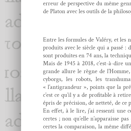
erreur de per­spec­tive du même genre
de Pla­ton avec les out­ils de la philo
Entre les for­mules de Valéry, et les nô
pro­duits avec le siè­cle qui a passé 
sont pro­duites en 74 ans, la tech­ni
Mais de 1945 à 2018, c’est-à-dire une 
grande allure le règne de l’Homme, 
cyborgs, les robots, les tran­shu­
« l’antigrandeur », points que la pré
c’est ce qu’il y a de prof­itable à reti
épris de pré­ci­sion, de net­teté, de ce
En effet, à le lire, j’ai ressen­ti une
certes ; non qu’elle n’apparaisse pas
certes la com­para­i­son, la même dif