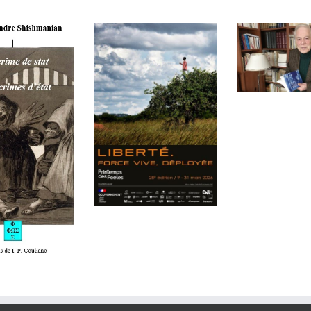
x livres
, François Cheng,
Enfin le roy­aume, qua­trains
, Ja
 mars 2019
L’Enfant de 
oureux
- 5 décem­bre 2018
Le Printemps
s, des liqueurs
- 3 décem­bre 2018
entretien
des Poètes 2026 :
res à Guil­laume”
- 5 novem­bre 2018
Marc A
« Liberté. Force
Échos du vent à ma fenêtre
- 5 novem­bre 2018
vive, déployée »
uipage
- 4 sep­tem­bre 2018
— un festival-
ions sur le
–
Gens de l’eau
- 3 juin 2018
monde porté par
y –
Alphabé­tique d’aujourd’hui
- 3 juin 2018
litarisme
une nouvelle
L VALÉRY
- 6 avril 2018
impulsion
et­tre à la femme aimée au sujet de la mort
et autres poèm
roy­aume en bois flot­té
- 19 octo­bre 2017
our de Patrick CARRÉ et Zéno BIANU, Patri­cia CAST
 VERLAINE, Un con­cert d’enfers
- 20 mai 2017
es et la vie
- 4 octo­bre 2015
ite 1 )
- 1 févri­er 2015