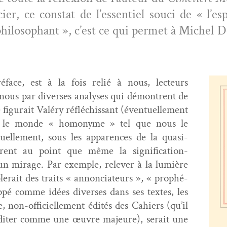
ci­er, ce con­stat de l’essentiel souci de « l’
hiloso­phant », c’est ce qui per­met à Michel D
é­face, est à la fois relié à nous, lecteurs
nous par divers­es analy­ses qui démon­trent de
fig­u­rait Valéry réfléchissant (éventuelle­ment
s), et le monde « homonyme » tel que nous le
uelle­ment, sous les apparences de la qua­si-
èrent au point que même la sig­ni­fi­ca­tion-
un mirage. Par exem­ple, relever à la lumière
lerait des traits « annon­ci­a­teurs », « prophé­
­pé comme idées divers­es dans ses textes, les
e, non-offi­cielle­ment édités des Cahiers (qu’il
d’éditer comme une œuvre majeure), serait une