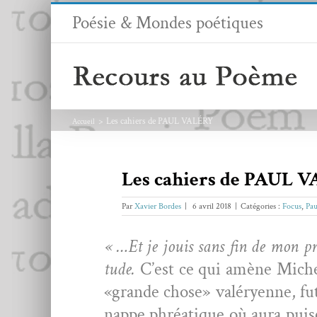
Passer
Poésie & Mondes poétiques
au
contenu
Les cahiers de PAUL VALÉRY
Accueil
Les cahiers de PAUL 
Par
Xavier Bordes
|
6 avril 2018
|
Catégories :
Focus
,
Pau
« …Et je jouis sans fin de mon pr
tude.
C’est ce qui amène Michel 
«grande chose» valéryenne, fut 
nappe phréa­tique où aura puisé