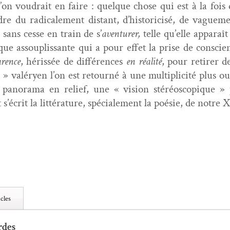
’on voudrait en faire : quelque chose qui est à la fois 
dre du rad­i­cale­ment dis­tant, d’historicisé, de vague
sans cesse en train de s’
aven­tur­er,
telle qu’elle appa­raî
ique assou­plis­sante qui a pour effet la prise de con­sc
rence
, héris­sée de dif­férences
en réal­ité
, pour retir­er 
 » valéryen l’on est retourné à une mul­ti­plic­ité plus 
un panora­ma en relief, une « vision stéréo­scopique »
et s’écrit la lit­téra­ture, spé­ciale­ment la poésie, de not
cles
rdes