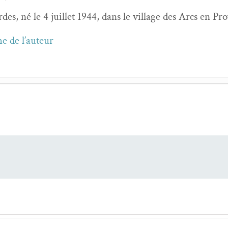
des, né le 4 juil­let 1944, dans le vil­lage des Arcs en 
he de l’auteur
di­tion de jean-Pierre Siméon
- 21 juin 2023
a flaque qui brille au retrait de la mer
, suivi de
Matière à r
 un peu de jour
- 5 févri­er 2023
u­laires, Poèmes
- 21 octo­bre 2022
u Bleu
- 6 novem­bre 2020
ui me porte et autres
- 19 sep­tem­bre 2020
ble de Polyphème et Galatée
- 6 juil­let 2019
INI,
Mémoire vive des replis
,
Sable
- 4 juin 2019
eté
, suivi de
Tout ne finit pas par des chan­sons
, Michel D