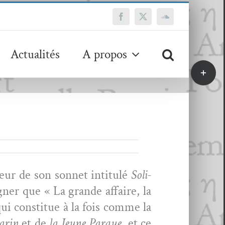
Facebook
X
SoundCloud
Actualités
A propos
Bascule
de
la
zone
de
la
barre
coulissa
teur de son son­net inti­t­ulé
Soli­
n­er que « La grande affaire, la
 qui con­stitue à la fois comme la
Marin
et de
la Jeune Par­que
, et ce