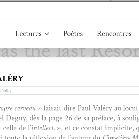
Lectures
Poètes
Rencontres
VALÉRY
l Valéry
o­pre cerveau »
fai­sait dire Paul Valéry au locu­
Deguy, dès la page 26 de sa pré­face, à soulig
celle de l’
intel­lect
. », et ce con­stat implicite,
 toute la réflex­ion de l’auteur du
Cimetière 