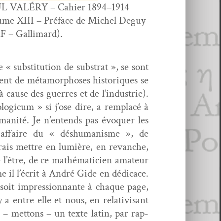
L VALÉRY – Cahi­er 1894–1914
ume XIII – Pré­face de Michel Deguy
F – Gallimard).
« sub­sti­tu­tion de sub­strat », se sont
ment de méta­mor­phoses his­toriques se
cause des guer­res et de l’industrie).
log­icum » si j’ose dire, a rem­placé à
anité. Je n’entends pas évo­quer les
e affaire du « déshu­man­isme », de
drais met­tre en lumière, en revanche,
e l’être, de ce math­é­mati­cien ama­teur
mme il l’écrit à André Gide en dédi­cace.
ry soit impres­sion­nante à chaque page,
 entre elle et nous, en rel­a­tivisant
 – met­tons – un texte latin, par rap­