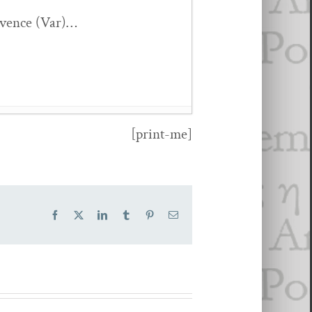
Provence (Var)…
[print-me]
éflex­ion
- 21 mai 2023
Facebook
X
LinkedIn
Tumblr
Pinterest
Email
unand,
Au fil du labyrinthe