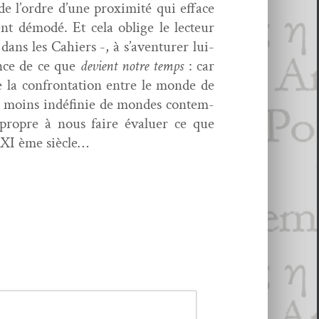
de l’ordre d’une prox­im­ité qui efface
­ment démodé. Et cela oblige le lecteur
t dans les Cahiers -, à s’aventurer lui-
ience de ce que
devient notre temps
: car
de la con­fronta­tion entre le monde de
ou moins indéfinie de mon­des con­tem­
 pro­pre à nous faire éval­uer ce que
re XXI ème siècle…