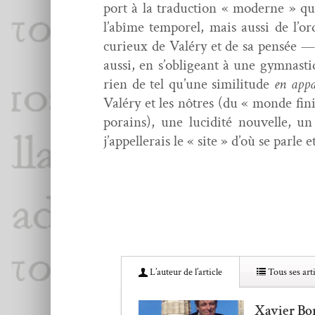
port à la tra­duc­tion « mod­erne » qu
l’abîme tem­porel, mais aus­si de l’or
curieux de Valéry et de sa pen­sée — 
aus­si, en s’obligeant à une gym­nas­t
rien de tel qu’une simil­i­tude
en appa
Valéry et les nôtres (du « monde fini
po­rains), une lucid­ité nou­velle, 
j’appellerais le « site » d’où se par­le 
L’au­teur de l’article
Tous ses arti
Xavier Bo