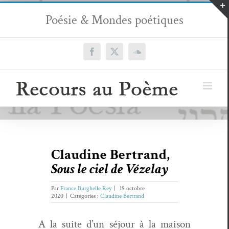
Passer
Poésie & Mondes poétiques
au
contenu
Facebook
X
SoundCloud
Claudine Bertrand,
Sous le ciel de Vézelay
Par
France Burghelle Rey
|
19 octobre
2020
|
Catégories :
Claudine Bertrand
A la suite d’un séjour à la mai­son