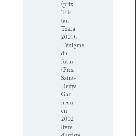
(prix
Tris­­
tan-
Tzara
2001),
L’énigme
du
futur
(Prix
Saint-
Denys
Gar­
neau
en
2002
livre
d’artiste