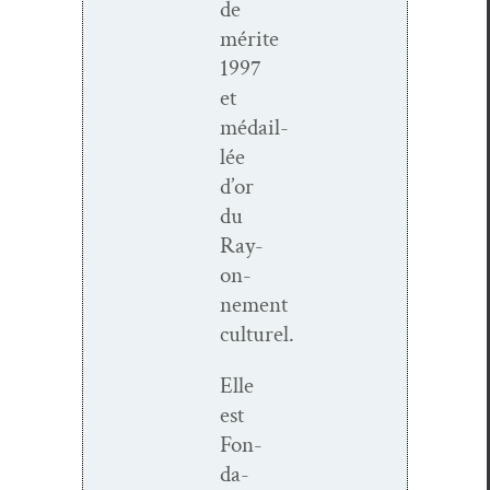
de
mérite
1997
et
médail­
lée
d’or
du
Ray­
on­
nement
culturel.
Elle
est
Fon­
da­