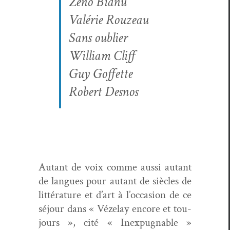
Zéno Bianu
Valérie Rouzeau
Sans oubli­er
William Cliff
Guy Gof­fette
Robert Desnos
Autant de voix comme aus­si autant
de langues pour autant de siè­cles de
lit­téra­ture et d’art à l’occasion de ce
séjour dans « Véze­lay encore et tou­
jours », cité « Inex­pugnable »