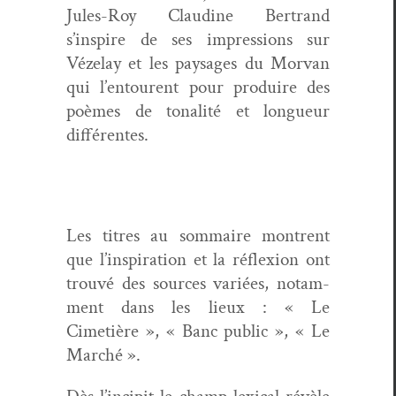
Jules-Roy Clau­dine Bertrand
s’inspire de ses impres­sions sur
Véze­lay et les paysages du Mor­van
qui l’entourent pour pro­duire des
poèmes de tonal­ité et longueur
différentes.
Les titres au som­maire mon­trent
que l’inspiration et la réflex­ion ont
trou­vé des sources var­iées, notam­
ment dans les lieux : « Le
Cimetière », « Banc pub­lic », « Le
Marché ».