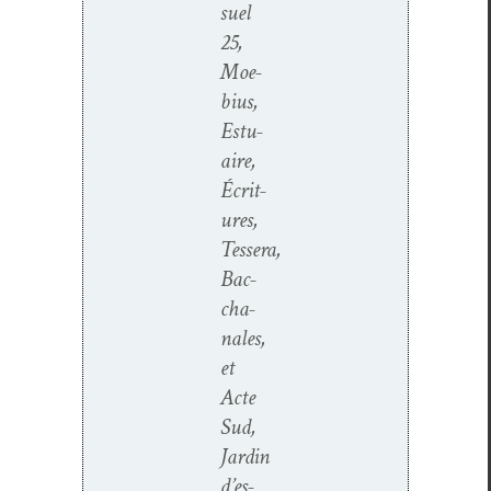
su­el
25,
Moe­
bius,
Estu­
aire,
Écri­t­
ures,
Tessera,
Bac­
cha­
nales,
et
Acte
Sud,
Jardin
d’es­