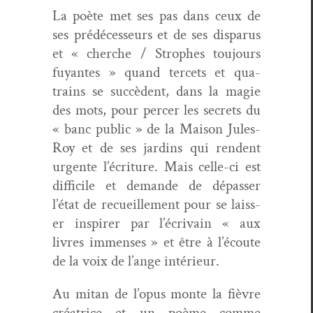
La poète met ses pas dans ceux de
ses prédécesseurs et de ses dis­parus
et « cherche / Stro­phes tou­jours
fuyantes » quand ter­cets et qua­
trains se suc­cè­dent, dans la magie
des mots, pour percer les secrets du
« banc pub­lic » de la Mai­son Jules-
Roy et de ses jardins qui ren­dent
urgente l’écriture. Mais celle-ci est
dif­fi­cile et demande de dépass­er
l’état de recueille­ment pour se laiss­
er inspir­er par l’écrivain « aux
livres immenses » et être à l’écoute
de la voix de l’ange intérieur.
Au mitan de l’opus monte la fièvre
créa­trice et un poème comme