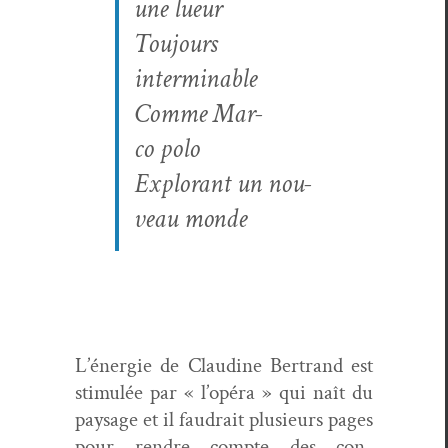
une lueur
Tou­jours
interminable
Comme Mar­
co polo
Explo­rant un nou­
veau monde
L’énergie de Clau­dine Bertrand est
stim­ulée par « l’opéra » qui naît du
paysage et il faudrait plusieurs pages
pour ren­dre compte des con­