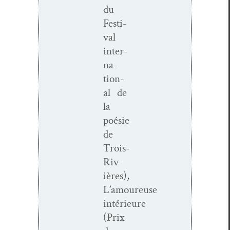
du
Fes­ti­
val
inter­
na­
tion­
al de
la
poésie
de
Trois-
Riv­
ières),
L’amoureuse
intérieure
(Prix