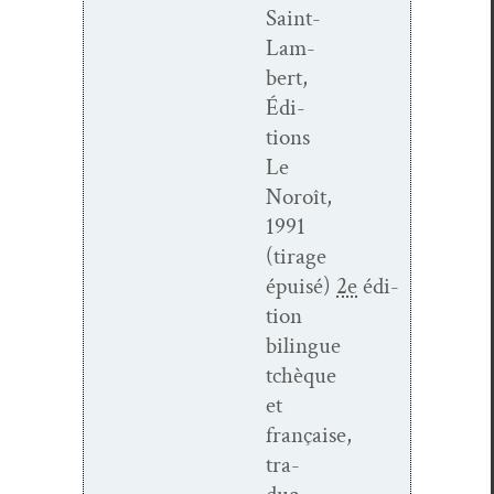
Saint-
Lam­
bert,
Édi­
tions
Le
Noroît,
1991
(tirage
épuisé)
2e
édi­
tion
bilingue
tchèque
et
française,
tra­