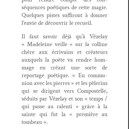
séquences poé­tiques de cette magie.
Quelques pistes suf­firont à don­ner
l’envie de décou­vrir le recueil.
Il faut savoir déjà qu’à Véze­lay
« Madeleine veille » sur la colline
chère aux écrivains et créa­teurs
aux­quels la poète va ren­dre hom­
mage en créant une sorte de
reportage poé­tique. « En com­mu­
nion avec les pier­res » et les pèlerins
qui se diri­gent vers Com­postelle,
séduits par Véze­lay et son « temps /
qui passe au ralen­ti » grâce à la
sainte qui fut la « pre­mière au
tombeau ».