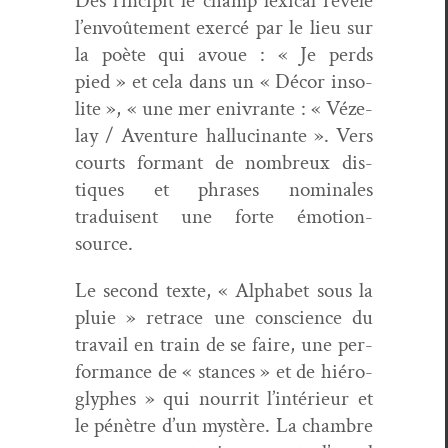
Dès l’incipit le champ lex­i­cal révèle
l’envoûtement exer­cé par le lieu sur
la poète qui avoue : « Je perds
pied » et cela dans un « Décor inso­
lite », « une mer enivrante : « Véze­
lay / Aven­ture hal­lu­ci­nante ». Vers
courts for­mant de nom­breux dis­
tiques et phras­es nom­i­nales
traduisent une forte émotion-
source.
Le sec­ond texte, « Alpha­bet sous la
pluie » retrace une con­science du
tra­vail en train de se faire, une per­
for­mance de « stances » et de hiéro­
glyphes » qui nour­rit l’intérieur et
le pénètre d’un mys­tère. La cham­bre