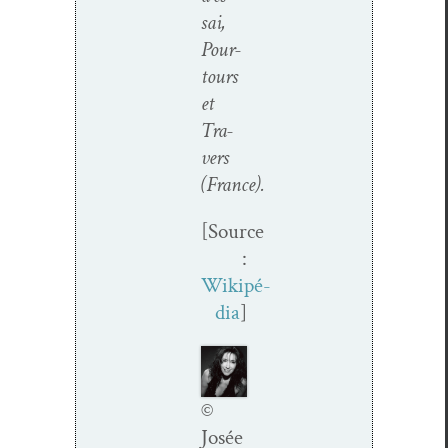
sai,
Pour­
tours
et
Tra­
vers
(France).
[Source
:
Wikipé­
dia
]
©
Josée