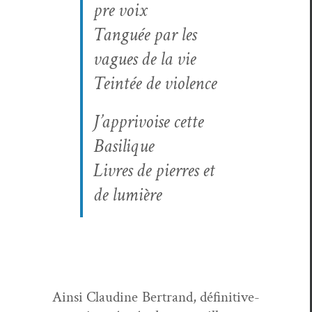
pre voix
Tan­guée par les
vagues de la vie
Tein­tée de violence
J’apprivoise cette
Basilique
Livres de pier­res et
de lumière
Ain­si Clau­dine Bertrand, défini­tive­