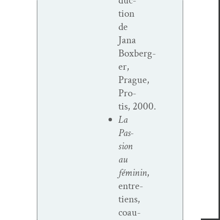
duc­
tion
de
Jana
Boxberg­
er,
Prague,
Pro­
tis, 2000.
La
Pas­
sion
au
féminin
,
entre­
tiens,
coau­