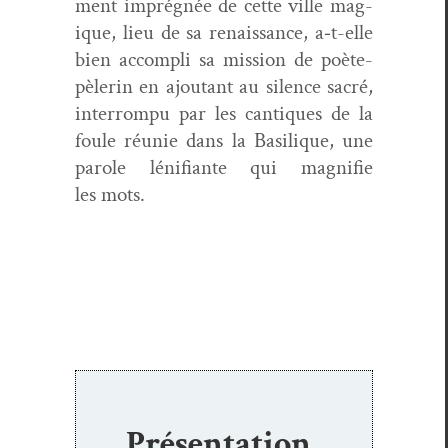
ment imprégnée de cette ville mag­
ique, lieu de sa renais­sance, a‑t-elle
bien accom­pli sa mis­sion de poète-
pèlerin en ajoutant au silence sacré,
inter­rompu par les can­tiques de la
foule réu­nie dans la Basilique, une
parole lénifi­ante qui mag­ni­fie
les mots.
Présentation