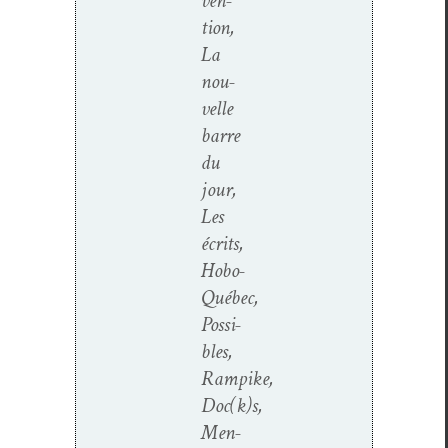
ven­
tion,
La
nou­
velle
barre
du
jour,
Les
écrits,
Hobo-
Québec,
Pos­si­
bles,
Rampike,
Doc(k)s,
Men­