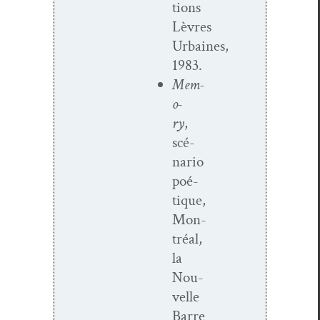
tions
Lèvres
Urbaines,
1983.
Mem­
o­
ry
,
scé­
nario
poé­
tique,
Mon­
tréal,
la
Nou­
velle
Barre