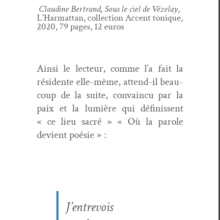
Clau­dine Bertrand, Sous le ciel de Véze­lay
,
L’Harmattan, col­lec­tion Accent tonique,
2020, 79 pages, 12 euros
Ain­si le lecteur, comme l’a fait la
rési­dente elle-même, attend-il beau­
coup de la suite, con­va­in­cu par la
paix et la lumière qui définis­sent
« ce lieu sacré » « Où la parole
devient poésie » :
J’entrevois