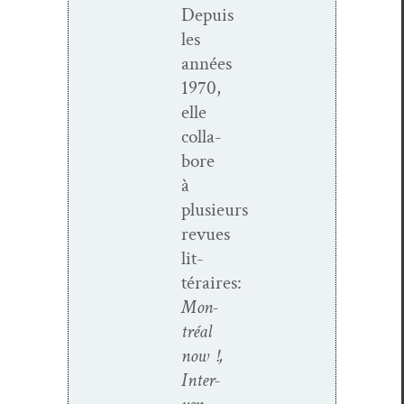
Depuis
les
années
1970,
elle
col­la­
bore
à
plusieurs
revues
lit­
téraires:
Mon­
tréal
now !,
Inter­