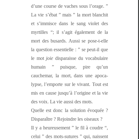
d’une course de vach­es sous l’or­age. ”
La vie s’é­bat ” mais ” la mort blan­chit
et s’im­misce dans le sang vio­let des
myr­tilles “; il s’ag­it égale­ment de la
mort des busards. Aus­si se pose-t-elle
la ques­tion essen­tielle : ” se peut-il que
le mot
joie
dis­paraisse du vocab­u­laire
humain ” puisque, pire qu’un
cauchemar, la mort, dans une apoc­a­
lypse, l’emporte sur le vivant. Tout est
mis en cause jusqu’à l’o­rig­ine et la vie
des voix. La vie aus­si des mots.
Quelle est donc la solu­tion évo­quée ?
Dis­paraître ? Rejoin­dre les oiseaux ?
Il y a heureuse­ment ” le fil à coudre “,
celui ” des mots-sutures ” qui, nais­sent