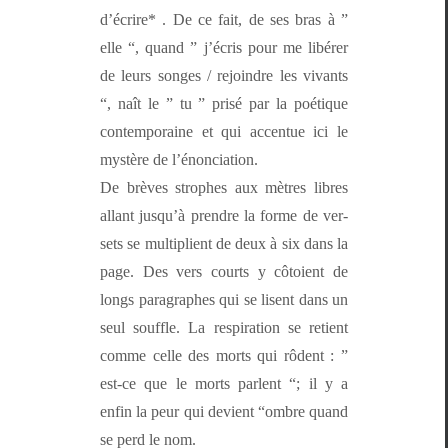
d’écrire* . De ce fait, de ses bras à ”
elle “, quand ” j’écris pour me libér­er
de leurs songes / rejoin­dre les vivants
“, naît le ” tu ” prisé par la poé­tique
con­tem­po­raine et qui accentue ici le
mys­tère de l’énonciation.
De brèves stro­phes aux mètres libres
allant jusqu’à pren­dre la forme de ver­
sets se mul­ti­plient de deux à six dans la
page. Des vers courts y côtoient de
longs para­graphes qui se lisent dans un
seul souf­fle. La res­pi­ra­tion se retient
comme celle des morts qui rôdent : ”
est-ce que le morts par­lent “; il y a
enfin la peur qui devient “ombre quand
se perd le nom.