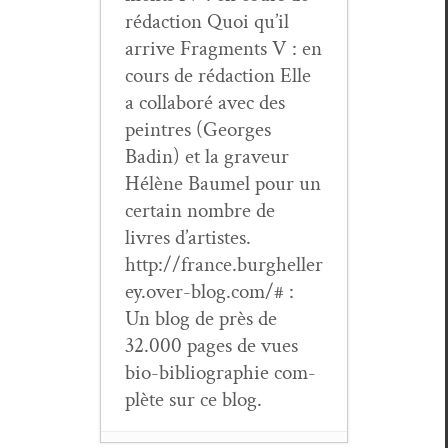
rédac­tion Quoi qu’il
arrive Frag­ments V : en
cours de rédac­tion Elle
a col­laboré avec des
pein­tres (Georges
Badin) et la graveur
Hélène Baumel pour un
cer­tain nom­bre de
livres d’artistes.
http://france.burgheller
ey.over-blog.com/# :
Un blog de près de
32.000 pages de vues
bio-bib­li­ogra­phie com­
plète sur ce blog.