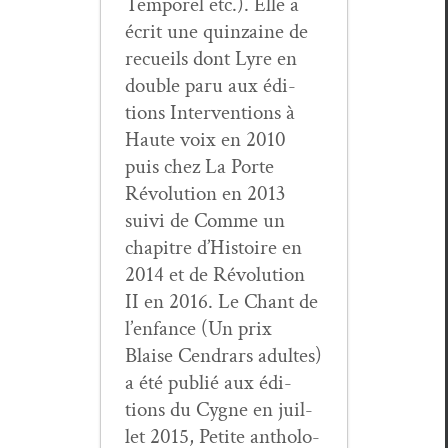
Tem­porel etc.). Elle a
écrit une quin­zaine de
recueils dont Lyre en
dou­ble paru aux édi­
tions Inter­ven­tions à
Haute voix en 2010
puis chez La Porte
Révo­lu­tion en 2013
suivi de Comme un
chapitre d’His­toire en
2014 et de Révo­lu­tion
II en 2016. Le Chant de
l’en­fance (Un prix
Blaise Cen­drars adultes)
a été pub­lié aux édi­
tions du Cygne en juil­
let 2015, Petite antholo­