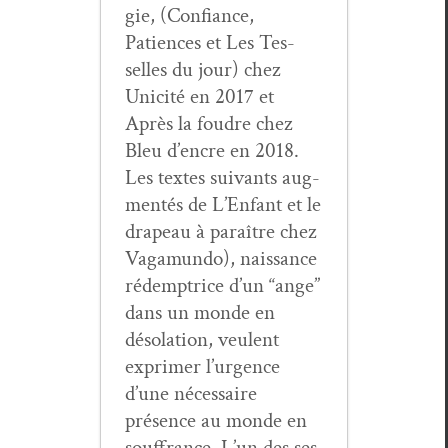
gie, (Con­fi­ance,
Patiences et Les Tes­
selles du jour) chez
Unic­ité en 2017 et
Après la foudre chez
Bleu d’en­cre en 2018.
Les textes suiv­ants aug­
men­tés de L’En­fant et le
dra­peau à paraître chez
Vaga­mun­do), nais­sance
rédemptrice d’un “ange”
dans un monde en
déso­la­tion, veu­lent
exprimer l’ur­gence
d’une néces­saire
présence au monde en
souf­france. L’un des ses