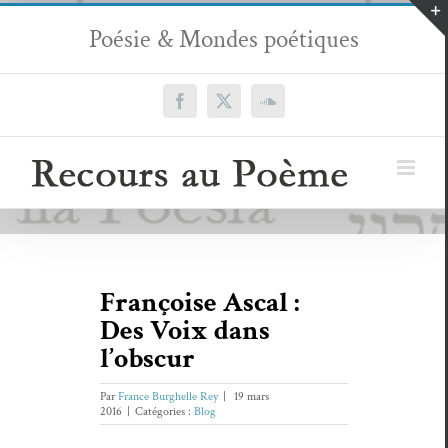
Passer
Poésie & Mondes poétiques
au
contenu
Facebook
X
SoundCloud
Françoise Ascal :
Des Voix dans
l’obscur
Par
France Burghelle Rey
|
19 mars
2016
|
Catégories :
Blog