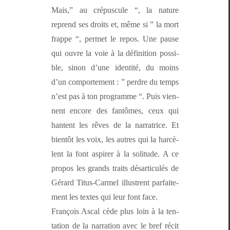
Mais,” au cré­pus­cule “, la nature
reprend ses droits et, même si ” la mort
frappe “, per­met le repos. Une pause
qui ouvre la voie à la déf­i­ni­tion pos­si­
ble, sinon d’une iden­tité, du moins
d’un com­porte­ment : ” per­dre du temps
n’est pas à ton pro­gramme “. Puis vien­
nent encore des fan­tômes, ceux qui
hantent les rêves de la nar­ra­trice. Et
bien­tôt les voix, les autres qui la har­cè­
lent la font aspir­er à la soli­tude. A ce
pro­pos les grands traits désar­tic­ulés de
Gérard Titus-Carmel illus­trent par­faite­
ment les textes qui leur font face.
François Ascal cède plus loin à la ten­
ta­tion de la nar­ra­tion avec le bref réc­it