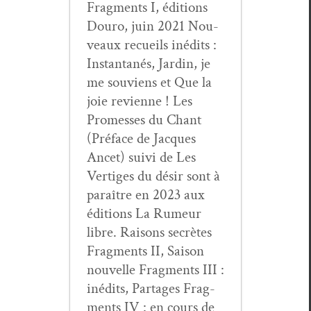
Frag­ments I, édi­tions
Douro, juin 2021 Nou­
veaux recueils inédits :
Instan­ta­nés, Jardin, je
me sou­viens et Que la
joie revi­enne ! Les
Promess­es du Chant
(Pré­face de Jacques
Ancet) suivi de Les
Ver­tiges du désir sont à
paraître en 2023 aux
édi­tions La Rumeur
libre. Raisons secrètes
Frag­ments II, Sai­son
nou­velle Frag­ments III :
inédits, Partages Frag­
ments IV : en cours de