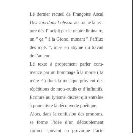
Le dernier recueil de Françoise Ascal
Des voix dans l’ob­scur
accroche la lec­
ture dès l’in­cip­it par le neu­tre lim­i­naire,
un ” ça ” à la Giono, mimant ” l’af­flux
des mots “, mise en abyme du tra­vail
de l’auteur.
Le texte à pro­pre­ment par­ler com­
mence par un hom­mage à la morte ( la
mère ? ) dont la musique provient des
répéti­tions de mots-out­ils et d’in­fini­tifs.
Ecri­t­ure au lyrisme dis­cret qui entraîne
à pour­suiv­re la décou­verte poétique.
Alors, dans la con­fu­sion des pronoms,
se forme l’idée d’un dédou­ble­ment
comme sou­vent en provoque l’acte