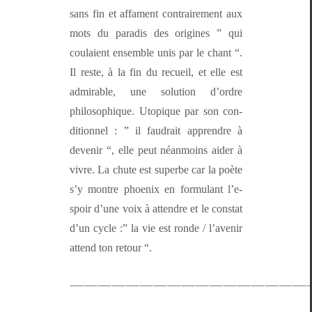
sans fin et affa­ment con­traire­ment aux
mots du par­adis des orig­ines ” qui
coulaient ensem­ble unis par le chant “.
Il reste, à la fin du recueil, et elle est
admirable, une solu­tion d’or­dre
philosophique. Utopique par son con­
di­tion­nel : ” il faudrait appren­dre à
devenir “, elle peut néan­moins aider à
vivre. La chute est superbe car la poète
s’y mon­tre phoenix en for­mu­lant l’e­
spoir d’une voix à atten­dre et le con­stat
d’un cycle :” la vie est ronde / l’avenir
attend ton retour “.
—————————————————