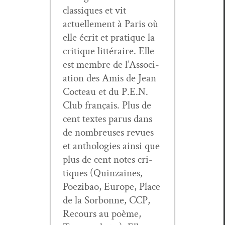
clas­siques et vit
actuelle­ment à Paris où
elle écrit et pra­tique la
cri­tique lit­téraire. Elle
est mem­bre de l’As­so­ci­
a­tion des Amis de Jean
Cocteau et du P.E.N.
Club français. Plus de
cent textes parus dans
de nom­breuses revues
et antholo­gies ain­si que
plus de cent notes cri­
tiques (Quin­zaines,
Poez­ibao, Europe, Place
de la Sor­bonne, CCP,
Recours au poème,