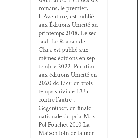
romans, le pre­mier,
L’Aven­ture, est pub­lié
aux Édi­tions Unic­ité au
print­emps 2018. Le sec­
ond, Le Roman de
Clara est pub­lié aux
mêmes édi­tions en sep­
tem­bre 2022. Paru­tion
aux édi­tions Unic­ité en
2020 de Lieu en trois
temps suivi de L’Un
con­tre l’autre :
Gegenüber, en finale
nationale du prix Max-
Pol Fouchet 2010 La
Mai­son loin de la mer