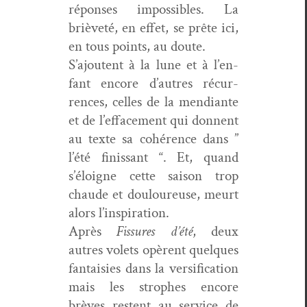
répons­es impos­si­bles. La
brièveté, en effet, se prête ici,
en tous points, au doute.
S’a­joutent à la lune et à l’en­
fant encore d’autres récur­
rences, celles de la men­di­ante
et de l’ef­face­ment qui don­nent
au texte sa cohérence dans ”
l’été finis­sant “. Et, quand
s’éloigne cette sai­son trop
chaude et douloureuse, meurt
alors l’inspiration.
Après
Fis­sures d’été
, deux
autres volets opèrent quelques
fan­taisies dans la ver­si­fi­ca­tion
mais les stro­phes encore
brèves restent au ser­vice de