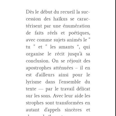
Dès le début du recueil la suc­
ces­sion des haïkus se car­ac­
térisent par une énuméra­tion
de faits réels et poé­tiques,
avec comme sujets ani­més le ”
tu ” et ” les amants “, qui
organ­ise le réc­it jusqu’à sa
con­clu­sion. On se réjouit des
apos­tro­phes atténuées – il en
est d’ailleurs ain­si pour le
lyrisme dans l’ensem­ble du
texte — par le tra­vail déli­cat
sur les sons. Avec leur aide les
stro­phes sont trans­for­mées en
autant d’ap­pels sincères et