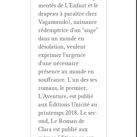
men­tés de L’En­fant et le
dra­peau à paraître chez
Vaga­mun­do), nais­sance
rédemptrice d’un “ange”
dans un monde en
déso­la­tion, veu­lent
exprimer l’ur­gence
d’une néces­saire
présence au monde en
souf­france. L’un des ses
romans, le pre­mier,
L’Aven­ture, est pub­lié
aux Édi­tions Unic­ité au
print­emps 2018. Le sec­
ond, Le Roman de
Clara est pub­lié aux