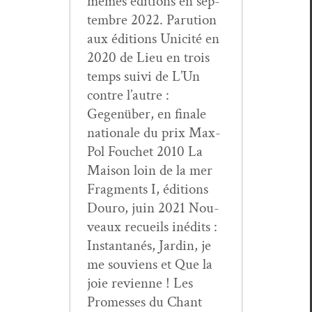
mêmes édi­tions en sep­
tem­bre 2022. Paru­tion
aux édi­tions Unic­ité en
2020 de Lieu en trois
temps suivi de L’Un
con­tre l’autre :
Gegenüber, en finale
nationale du prix Max-
Pol Fouchet 2010 La
Mai­son loin de la mer
Frag­ments I, édi­tions
Douro, juin 2021 Nou­
veaux recueils inédits :
Instan­ta­nés, Jardin, je
me sou­viens et Que la
joie revi­enne ! Les
Promess­es du Chant