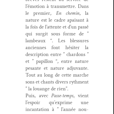
l’é­mo­tion à trans­met­tre. Dans
le pre­mier,
En chemin
, la
nature est le cadre apaisant à
la fois de l’at­tente et d’un passé
qui sur­git sous forme de ”
lam­beaux “. Les blessures
anci­ennes font hésiter la
descrip­tion entre ” chardons ”
et ” papil­lon “, entre nature
pesante et nature adju­vante.
Tout au long de cette marche
sons et chants divers ryth­ment
” la louange de rien”.
Puis, avec
Passe-temps
,
vient
l’e­spoir qu’­ex­prime une
incan­ta­tion à ” l’an­née nou­