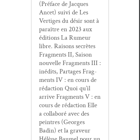
(Pré­face de Jacques
Ancet) suivi de Les
Ver­tiges du désir sont à
paraître en 2023 aux
édi­tions La Rumeur
libre. Raisons secrètes
Frag­ments II, Sai­son
nou­velle Frag­ments III :
inédits, Partages Frag­
ments IV : en cours de
rédac­tion Quoi qu’il
arrive Frag­ments V : en
cours de rédac­tion Elle
a col­laboré avec des
pein­tres (Georges
Badin) et la graveur
Hélène Baumel pour un