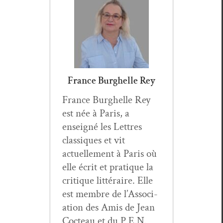
France Burghelle Rey
France Burghelle Rey
est née à Paris, a
enseigné les Let­tres
clas­siques et vit
actuelle­ment à Paris où
elle écrit et pra­tique la
cri­tique lit­téraire. Elle
est mem­bre de l’As­so­ci­
a­tion des Amis de Jean
Cocteau et du P.E.N.