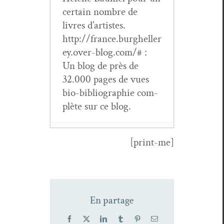
cer­tain nom­bre de
livres d’artistes.
http://france.burgheller
ey.over-blog.com/# :
Un blog de près de
32.000 pages de vues
bio-bib­li­ogra­phie com­
plète sur ce blog.
[print-me]
Pierre Maubé,
Cette rive
- 6 jan­
vi­er 2026
Tat­suo Hori,
Le
En partage
vent se lève
- 6
mai 2025
Facebook
X
LinkedIn
Tumblr
Pinterest
Email