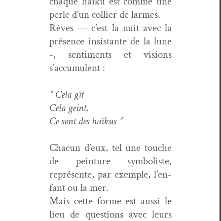
chaque haïku est comme une
per­le d’un col­lier de larmes.
Rêves — c’est la nuit avec la
présence insis­tante de la lune
-, sen­ti­ments et visions
s’accumulent :
” Cela gît
Cela geint,
Ce sont des haïkus ”
Cha­cun d’eux, tel une touche
de pein­ture sym­bol­iste,
représente, par exem­ple, l’en­
fant ou la mer.
Mais cette forme est aus­si le
lieu de ques­tions avec leurs