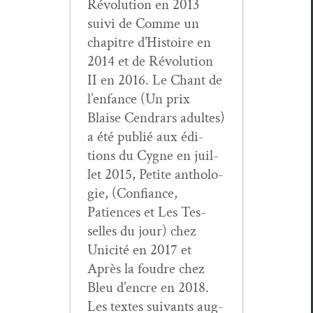
Révo­lu­tion en 2013
suivi de Comme un
chapitre d’His­toire en
2014 et de Révo­lu­tion
II en 2016. Le Chant de
l’en­fance (Un prix
Blaise Cen­drars adultes)
a été pub­lié aux édi­
tions du Cygne en juil­
let 2015, Petite antholo­
gie, (Con­fi­ance,
Patiences et Les Tes­
selles du jour) chez
Unic­ité en 2017 et
Après la foudre chez
Bleu d’en­cre en 2018.
Les textes suiv­ants aug­