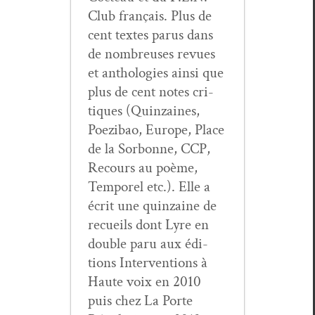
Club français. Plus de
cent textes parus dans
de nom­breuses revues
et antholo­gies ain­si que
plus de cent notes cri­
tiques (Quin­zaines,
Poez­ibao, Europe, Place
de la Sor­bonne, CCP,
Recours au poème,
Tem­porel etc.). Elle a
écrit une quin­zaine de
recueils dont Lyre en
dou­ble paru aux édi­
tions Inter­ven­tions à
Haute voix en 2010
puis chez La Porte