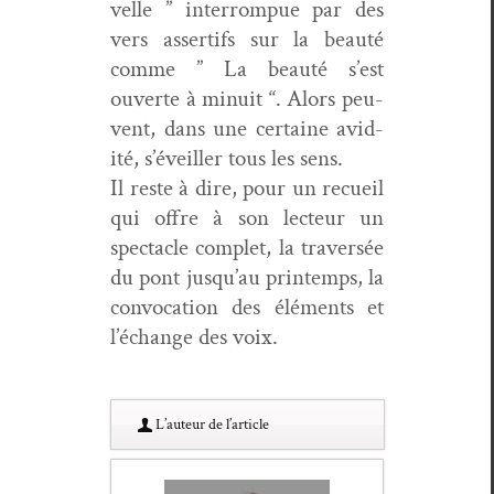
velle ” inter­rompue par des
vers asser­tifs sur la beauté
comme ” La beauté s’est
ouverte à minu­it “. Alors peu­
vent, dans une cer­taine avid­
ité, s’éveiller tous les sens.
Il reste à dire, pour un recueil
qui offre à son lecteur un
spec­ta­cle com­plet, la tra­ver­sée
du pont jusqu’au print­emps, la
con­vo­ca­tion des élé­ments et
l’échange des voix.
L’au­teur de l’article