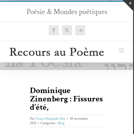
Passer
Poésie & Mondes poétiques
au
contenu
Facebook
X
SoundCloud
Dominique
Zinenberg : Fissures
d’été,
Par
France Burghelle Rey
|
18 novembre
2015
|
Catégories :
Blog