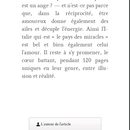
est un ange ? — et n’est-ce pas parce
que, dans la réciproc­ité, être
amoureux donne égale­ment des
ailes et décu­ple l’én­ergie. Ain­si l’I­
tal­ie qui est « le pays des mir­a­cles »
est bel et bien égale­ment celui
l’amour. Il reste à s’y promen­er, le
cœur bat­tant, pen­dant 120 pages
uniques en leur genre, entre illu­
sion et réalité.
L’au­teur de l’article