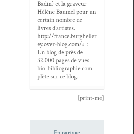
Badin) et la graveur
Hélène Baumel pour un
cer­tain nom­bre de
livres d’artistes.
http://france.burgheller
ey.over-blog.com/# :
Un blog de près de
32.000 pages de vues
bio-bib­li­ogra­phie com­
plète sur ce blog.
[print-me]
Pierre Maubé,
Cette rive
- 6 jan­
vi­er 2026
Tat­suo Hori,
Le
En partage
vent se lève
- 6