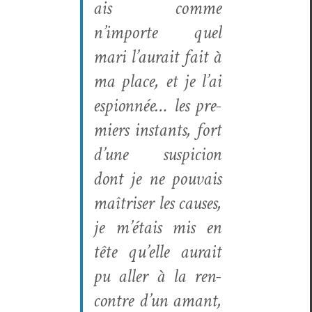
ais comme
n’importe quel
mari l’aurait fait à
ma place, et je l’ai
espi­onnée… les pre­
miers instants, fort
d’une sus­pi­cion
dont je ne pou­vais
maîtris­er les caus­es,
je m’étais mis en
tête qu’elle aurait
pu aller à la ren­
con­tre d’un amant,