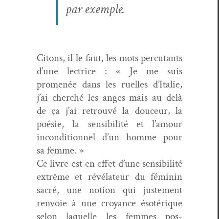
par exemple.
Citons, il le faut, les mots per­cu­tants
d’une lec­trice : « Je me suis
promenée dans les ruelles d’I­tal­ie,
j’ai cher­ché les anges mais au delà
de ça j’ai retrou­vé la douceur, la
poésie, la sen­si­bil­ité et l’amour
incon­di­tion­nel d’un homme pour
sa femme. »
Ce livre est en effet d’une sen­si­bil­ité
extrême et révéla­teur du féminin
sacré,
une notion qui juste­ment
ren­voie à une croy­ance ésotérique
selon laque­lle les femmes pos­