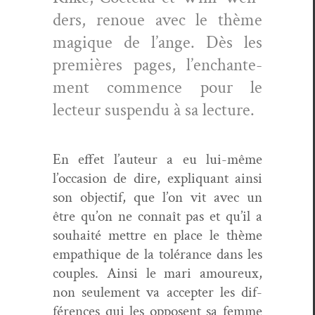
ders, renoue avec le thème
mag­ique de l’ange. Dès les
pre­mières pages, l’en­chante­
ment com­mence pour le
lecteur sus­pendu à sa lecture.
En effet l’auteur a eu lui-même
l’occasion de dire, expli­quant ain­si
son objec­tif, que l’on vit avec un
être qu’on ne con­naît pas et qu’il a
souhaité met­tre en place le thème
empathique de la tolérance dans les
cou­ples. Ain­si le mari amoureux,
non seule­ment va accepter les dif­
férences qui les opposent sa femme