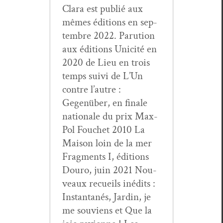
Clara est pub­lié aux
mêmes édi­tions en sep­
tem­bre 2022. Paru­tion
aux édi­tions Unic­ité en
2020 de Lieu en trois
temps suivi de L’Un
con­tre l’autre :
Gegenüber, en finale
nationale du prix Max-
Pol Fouchet 2010 La
Mai­son loin de la mer
Frag­ments I, édi­tions
Douro, juin 2021 Nou­
veaux recueils inédits :
Instan­ta­nés, Jardin, je
me sou­viens et Que la