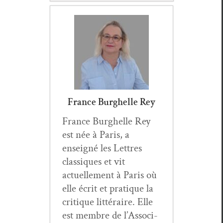
France Burghelle Rey
France Burghelle Rey
est née à Paris, a
enseigné les Let­tres
clas­siques et vit
actuelle­ment à Paris où
elle écrit et pra­tique la
cri­tique lit­téraire. Elle
est mem­bre de l’As­so­ci­