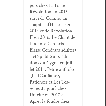
puis chez La Porte
Révo­lu­tion en 2013
suivi de Comme un
chapitre d’His­toire en
2014 et de Révo­lu­tion
II en 2016. Le Chant de
l’en­fance (Un prix
Blaise Cen­drars adultes)
a été pub­lié aux édi­
tions du Cygne en juil­
let 2015, Petite antholo­
gie, (Con­fi­ance,
Patiences et Les Tes­
selles du jour) chez
Unic­ité en 2017 et
Après la foudre chez