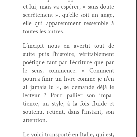
et lui, mais va espér­er, « sans doute
secrète­ment », qu’elle soit un ange,
elle qui apparem­ment ressem­ble à
toutes les autres.
L’incipit nous en aver­tit tout de
suite puis l’histoire, véri­ta­ble­ment
poé­tique tant par l’écriture que par
le sens, com­mence. « Com­ment
pour­ra finir un livre comme je n’en
ai jamais lu », se demande déjà le
lecteur ? Pour pal­li­er son impa­
tience, un style, à la fois flu­ide et
soutenu, retient, dans l’in­stant, son
attention.
Le voici trans­porté en Ital­ie, qui est,