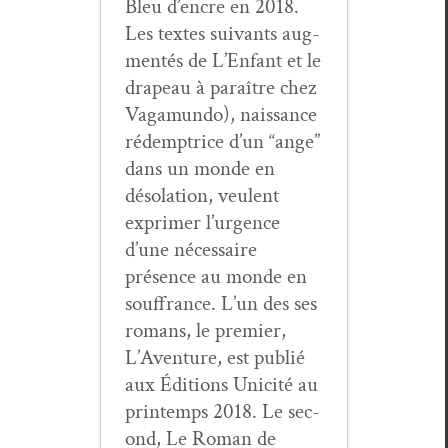
Bleu d’en­cre en 2018.
Les textes suiv­ants aug­
men­tés de L’En­fant et le
dra­peau à paraître chez
Vaga­mun­do), nais­sance
rédemptrice d’un “ange”
dans un monde en
déso­la­tion, veu­lent
exprimer l’ur­gence
d’une néces­saire
présence au monde en
souf­france. L’un des ses
romans, le pre­mier,
L’Aven­ture, est pub­lié
aux Édi­tions Unic­ité au
print­emps 2018. Le sec­
ond, Le Roman de