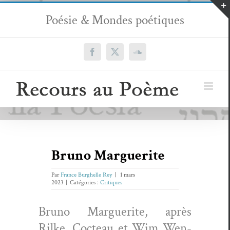
Passer
Poésie & Mondes poétiques
au
contenu
Facebook
X
SoundCloud
Bruno Marguerite
Par
France Burghelle Rey
|
1 mars
2023
|
Catégories :
Critiques
Bruno Mar­guerite, après
Rilke, Cocteau et Wim Wen­