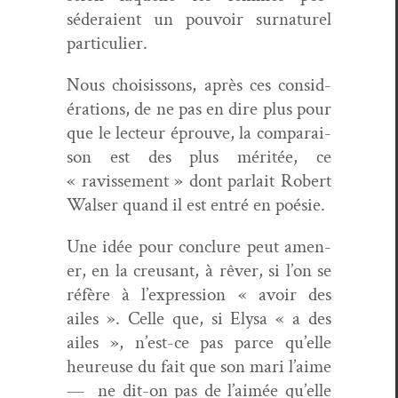
séderaient un pou­voir sur­na­turel
particulier.
Nous choi­sis­sons, après ces con­sid­
éra­tions, de ne pas en dire plus pour
que le lecteur éprou­ve, la com­para­i­
son est des plus méritée, ce
« ravisse­ment » dont par­lait Robert
Walser quand il est entré en poésie.
Une idée pour con­clure peut amen­
er, en la creu­sant, à rêver, si l’on se
réfère à l’expression « avoir des
ailes ». Celle que, si Elysa « a des
ailes », n’est-ce pas parce qu’elle
heureuse du fait que son mari l’aime
—
ne dit-on pas de l’aimée qu’elle