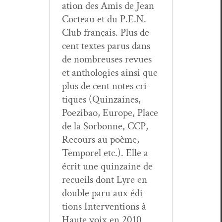
a­tion des Amis de Jean
Cocteau et du P.E.N.
Club français. Plus de
cent textes parus dans
de nom­breuses revues
et antholo­gies ain­si que
plus de cent notes cri­
tiques (Quin­zaines,
Poez­ibao, Europe, Place
de la Sor­bonne, CCP,
Recours au poème,
Tem­porel etc.). Elle a
écrit une quin­zaine de
recueils dont Lyre en
dou­ble paru aux édi­
tions Inter­ven­tions à
Haute voix en 2010