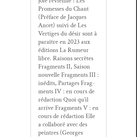
joie revi­enne ! Les
Promess­es du Chant
(Pré­face de Jacques
Ancet) suivi de Les
Ver­tiges du désir sont à
paraître en 2023 aux
édi­tions La Rumeur
libre. Raisons secrètes
Frag­ments II, Sai­son
nou­velle Frag­ments III :
inédits, Partages Frag­
ments IV : en cours de
rédac­tion Quoi qu’il
arrive Frag­ments V : en
cours de rédac­tion Elle
a col­laboré avec des
pein­tres (Georges