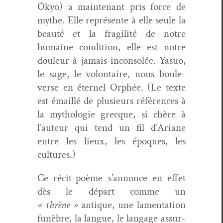
Ōkyo) a main­tenant pris force de
mythe. Elle représente à elle seule la
beauté et la fragilité de notre
humaine con­di­tion, elle est notre
douleur à jamais incon­solée. Yasuo,
le sage, le volon­taire, nous boule­
verse en éter­nel Orphée. (Le texte
est émail­lé de plusieurs références à
la mytholo­gie grecque, si chère à
l’auteur qui tend un fil d’Ariane
entre les lieux, les épo­ques, les
cultures.)
Ce réc­it-poème s’annonce en effet
dès le départ comme un
« thrène »
antique, une lamen­ta­tion
funèbre, la langue, le lan­gage assur­