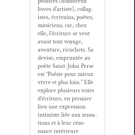
pein­tres (nom­breux
livres d’artiste), col­lag­
istes, écrivains, poètes,
musi­ciens, car, chez
elle, l’écriture se veut
avant tout voy­age,
aven­ture, ric­o­chets. Sa
devise, emprun­tée au
poète Saint-John Perse
est “Poésie pour mieux
vivre et plus loin.” Elle
explore plusieurs voies
d’écriture, en pre­mier
lieu une expres­sion
intimiste liée aux sen­sa­
tions et à leur réso­
nance intérieure