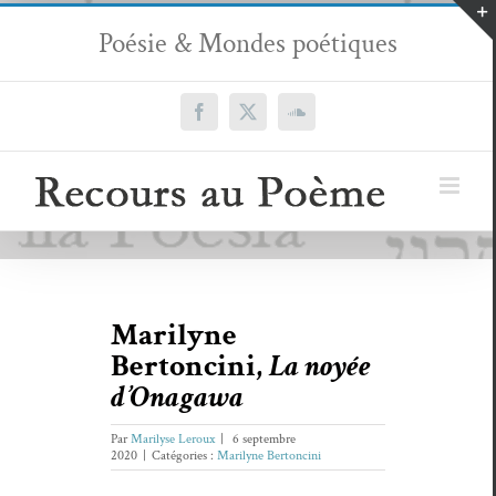
Passer
Poésie & Mondes poétiques
au
contenu
Facebook
X
SoundCloud
Marilyne
Bertoncini,
La noyée
d’Onagawa
Par
Marilyse Leroux
|
6 septembre
2020
|
Catégories :
Marilyne Bertoncini