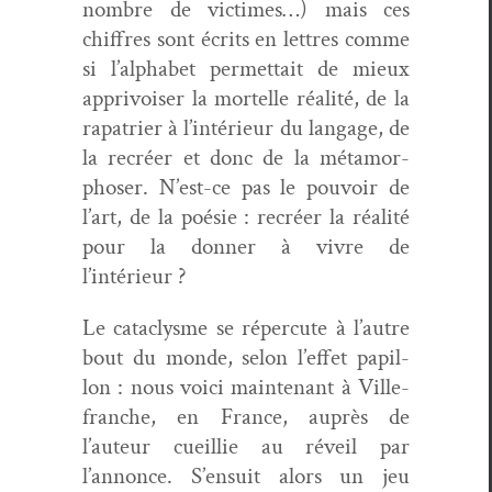
nom­bre de vic­times…) mais ces
chiffres sont écrits en let­tres comme
si l’alphabet per­me­t­tait de mieux
apprivois­er la mortelle réal­ité, de la
rap­a­tri­er à l’intérieur du lan­gage, de
la recréer et donc de la méta­mor­
phoser. N’est-ce pas le pou­voir de
l’art, de la poésie : recréer la réal­ité
pour la don­ner à vivre de
l’intérieur ?
Le cat­a­clysme se réper­cute à l’autre
bout du monde, selon l’effet papil­
lon : nous voici main­tenant à Ville­
franche, en France, auprès de
l’auteur cueil­lie au réveil par
l’annonce. S’ensuit alors un jeu