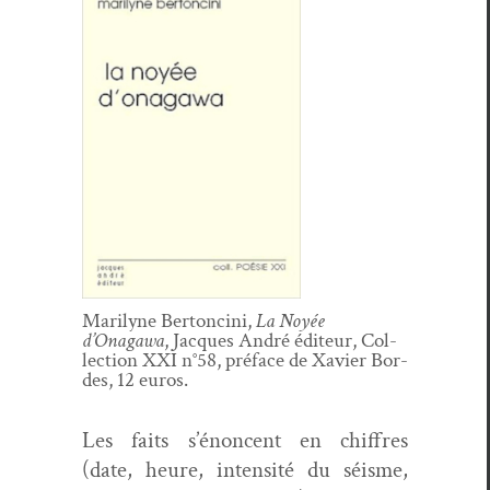
Mar­i­lyne Bertonci­ni,
La Noyée
d’Onagawa
, Jacques André édi­teur, Col­
lec­tion XXI n°58, pré­face de Xavier Bor­
des, 12 euros.
Les faits s’énoncent en chiffres
(date, heure, inten­sité du séisme,