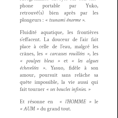
phone portable par Yuko,
retrouvé(s) bien après par les
plongeurs :
« tsuna­mi énorme ».
Flu­id­ité aqua­tique, les fron­tières
s’effacent. La douceur de l’air fait
place à celle de l’eau, mal­gré les
crânes, les
« car­cass­es rouil­lées »,
les
« poulpes bleus »
et
« les algues
échevelées »
. Yasuo, fidèle à son
amour, pour­suit sans relâche sa
quête impos­si­ble, la vie aus­si qui
fait tourn­er
« ses boucles infinies. »
Et résonne en
« l’HOMME »
le
« AUM »
du grand tout.