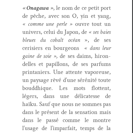
« Ona­gawa »
, le nom de ce petit port
de pêche, avec son O, yin et yang,
« comme une per­le »
ouvre tout un
univers, celui du Japon, de
« ses baies
bleues du cobalt océan
», de ses
cerisiers en bour­geons
« dans leur
gaine de soie »,
de ses daims, hiron­
delles et papil­lons, de ses par­fums
print­aniers. Une attente vaporeuse,
un paysage rêvé d’une sérénité toute
boud­dhique. Les mots flot­tent,
légers, dans une déli­catesse de
haïku. Sauf que nous ne sommes pas
dans le présent de la sen­sa­tion mais
dans le passé comme le mon­tre
l’usage de l’imparfait, temps de la