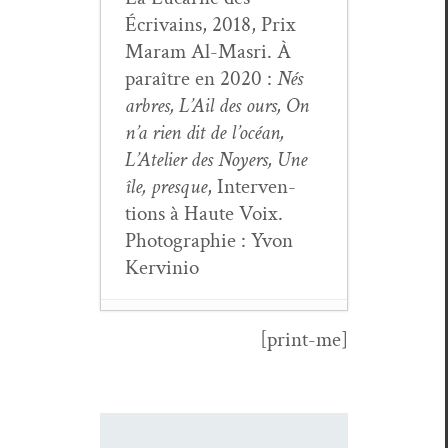
Écrivains, 2018, Prix
Maram Al-Mas­ri. À
paraître en 2020 :
Nés
arbres, L’Ail des ours, On
n’a rien dit de l’océan,
L’Atelier des Noy­ers, Une
île, presque
, Inter­ven­
tions à Haute Voix.
Pho­togra­phie : Yvon
Kervinio
[print-me]
Marc Alyn,
Forêts doma­
niales de la
mémoire
- 22