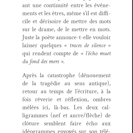
ant une con­ti­nu­ité entre les événe­
ments et les êtres, même s’il est dif­fi­
cile et dérisoire de met­tre des mots
sur le drame, de le met­tre en mots.
Juste la poète annonce-t-elle vouloir
laiss­er quelques
« traces de silence »
qui ren­dent compte de
« l’écho muet
du fond des mers ».
Après la cat­a­stro­phe (dénoue­ment
de la tragédie au sens antique),
retour au temps de l’écriture, à la
fois rêver­ie et réflex­ion, ombres
mêlées ici, là-bas. Les deux cal­
ligrammes (nef et ancre/flèche) de
clô­ture sem­blent faire écho aux
idéo­grammes envoyés sur son télé­