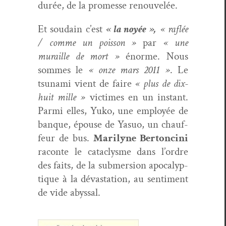
durée, de la promesse renouvelée.
Et soudain c’est
« la noyée »,
« raflée
/ comme un pois­son »
par
« une
muraille de mort »
énorme. Nous
sommes le
« onze mars 2011 »
. Le
tsuna­mi vient de faire
« plus de dix-
huit mille »
vic­times en un instant.
Par­mi elles, Yuko, une employée de
banque, épouse de Yasuo, un chauf­
feur de bus.
Mar­i­lyne Bertonci­ni
racon­te le cat­a­clysme dans l’ordre
des faits, de la sub­mer­sion apoc­a­lyp­
tique à la dévas­ta­tion, au sen­ti­ment
de vide abyssal.