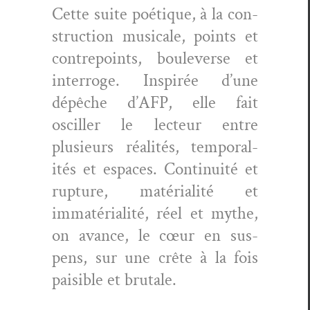
Cette suite poé­tique, à la con­
struc­tion musi­cale, points et
con­tre­points, boule­verse et
inter­roge. Inspirée d’une
dépêche d’AFP, elle fait
osciller le lecteur entre
plusieurs réal­ités, tem­po­ral­
ités et espaces. Con­ti­nu­ité et
rup­ture, matéri­al­ité et
immatéri­al­ité, réel et mythe,
on avance, le cœur en sus­
pens, sur une crête à la fois
pais­i­ble et brutale.