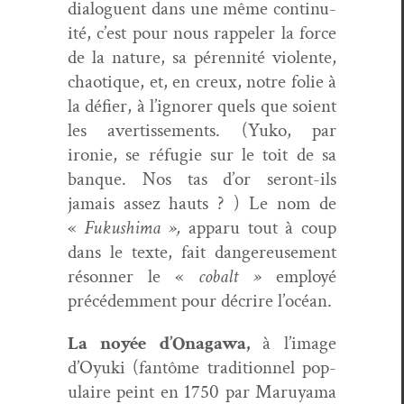
dia­loguent dans une même con­ti­nu­
ité, c’est pour nous rap­pel­er la force
de la nature, sa péren­nité vio­lente,
chao­tique, et, en creux, notre folie à
la défi­er, à l’ignorer quels que soient
les aver­tisse­ments. (Yuko, par
ironie, se réfugie sur le toit de sa
banque. Nos tas d’or seront-ils
jamais assez hauts ? ) Le nom de
«
Fukushi­ma »,
apparu tout à coup
dans le texte, fait dan­gereuse­ment
réson­ner le «
cobalt »
employé
précédem­ment pour décrire l’océan.
La noyée d’Onagawa,
à l’image
d’Oyuki (fan­tôme tra­di­tion­nel pop­
u­laire peint en 1750 par Maruya­ma