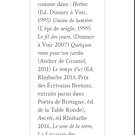
comme dans :
Herbes
(Ed. Don­ner à Voir,
1995)
Grains de lumière
(L’épi de sei­gle, 1999)
Le fil des jours
, (Don­ner
à Voir 2007)
Quelques
ros­es pour ton jardin
(Ate­lier de Grou­tel,
2011)
Le temps d’ici
(Ed.
Rhubarbe 2013, Prix
des Écrivains Bre­tons,
extraits parus dans
Poètes de Bre­tagne, éd.
de la Table Ronde),
Ancrés
, éd Rhubarbe
2016,
Le sein de la terre
,
La Lucarne des