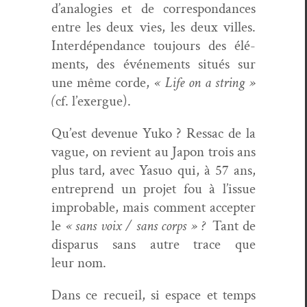
d’analogies et de cor­re­spon­dances
entre les deux vies, les deux villes.
Inter­dépen­dance tou­jours des élé­
ments, des événe­ments situés sur
une même corde,
« Life on a string »
(
cf. l’exergue).
Qu’est dev­enue Yuko ? Ressac de la
vague, on revient au Japon trois ans
plus tard, avec Yasuo qui, à 57 ans,
entre­prend un pro­jet fou à l’issue
improb­a­ble, mais com­ment accepter
le
« sans voix / sans corps » ?
Tant de
dis­parus sans autre trace que
leur nom.
Dans ce recueil, si espace et temps