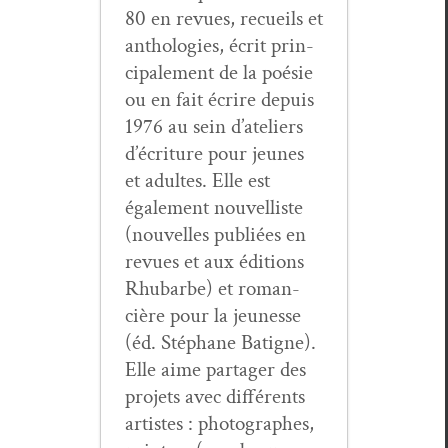
80 en revues, recueils et
antholo­gies, écrit prin­
ci­pale­ment de la poésie
ou en fait écrire depuis
1976 au sein d’ateliers
d’écriture pour jeunes
et adultes. Elle est
égale­ment nou­vel­liste
(nou­velles pub­liées en
revues et aux édi­tions
Rhubarbe) et roman­
cière pour la jeunesse
(éd. Stéphane Batigne).
Elle aime partager des
pro­jets avec dif­férents
artistes : pho­tographes,