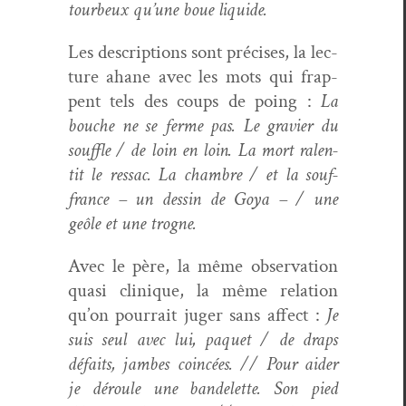
tourbeux qu’une boue liquide.
Les descrip­tions sont pré­cis­es, la lec­
ture ahane avec les mots qui frap­
pent tels des coups de poing :
La
bouche ne se ferme pas. Le gravier du
souf­fle / de loin en loin. La mort ralen­
tit le ressac. La cham­bre / et la souf­
france – un dessin de Goya – / une
geôle et une trogne.
Avec le père, la même obser­va­tion
qua­si clin­ique, la même rela­tion
qu’on pour­rait juger sans affect :
Je
suis seul avec lui, paquet / de draps
défaits, jambes coincées. // Pour aider
je déroule une ban­delette. Son pied