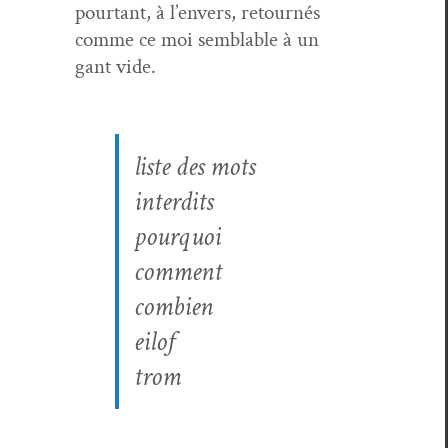
pour­tant, à l’en­vers, retournés
comme ce moi sem­blable à un
gant vide.
liste des mots
interdits
pourquoi
com­ment
com­bi­en
eilof
trom