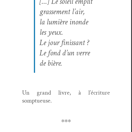
[…]
Le soleil emplit
grasse­ment l’air,
la lumière inonde
les yeux.
Le jour finis­sant ?
Le fond d’un verre
de bière.
Un grand livre, à l’écri­t­ure
somptueuse.
∗∗∗