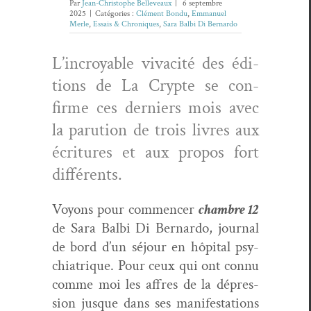
Par
Jean-Christophe Belleveaux
|
6 septembre
2025
|
Catégories :
Clément Bondu
,
Emmanuel
Merle
,
Essais & Chroniques
,
Sara Balbi Di Bernardo
L’in­croy­able vivac­ité des édi­
tions de La Crypte se con­
firme ces derniers mois avec
la paru­tion de trois livres aux
écri­t­ures et aux pro­pos fort
différents.
Voyons pour com­mencer
cham­bre 12
de Sara Bal­bi Di Bernar­do, jour­nal
de bord d’un séjour en hôpi­tal psy­
chi­a­trique. Pour ceux qui ont con­nu
comme moi les affres de la dépres­
sion jusque dans ses man­i­fes­ta­tions