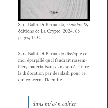
Sara Bal­bi Di Bernar­do,
cham­bre 12
,
édi­tions de La Crypte, 2024, 68
pages, 15 €.
Sara Bal­bi Di Bernar­do dis­sèque ce
moi éparpil­lé qu’il faudrait rassem­
bler, matéri­al­isant dans son écri­t­ure
la dis­lo­ca­tion par des slash pour ce
qui con­cerne l’identité.
dans m/o/n cahier