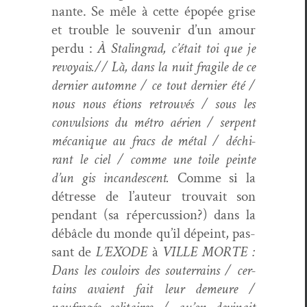
nante. Se mêle à cette épopée grise
et trou­ble le sou­venir d’un amour
per­du :
À Stal­in­grad, c’é­tait toi que je
revoy­ais.
// Là, dans la nuit frag­ile de ce
dernier automne / ce tout dernier été /
nous nous étions retrou­vés / sous les
con­vul­sions du métro aérien / ser­pent
mécanique au fracs de métal / déchi­
rant le ciel / comme une toile peinte
d’un gis incan­des­cent.
Comme si la
détresse de l’au­teur trou­vait son
pen­dant (sa réper­cus­sion?) dans la
débâ­cle du monde qu’il dépeint, pas­
sant de
L’EXODE
à
VILLE MORTE :
Dans les couloirs des souter­rains / cer­
tains avaient fait leur demeure /