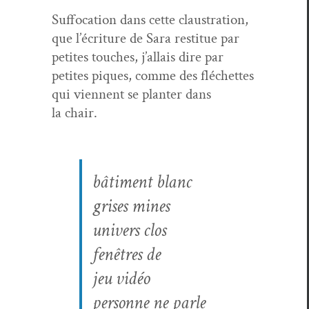
Suf­fo­ca­tion dans cette claus­tra­tion,
que l’écri­t­ure de Sara restitue par
petites touch­es, j’al­lais dire par
petites piques, comme des fléchettes
qui vien­nent se planter dans
la chair.
bâti­ment blanc
gris­es mines
univers clos
fenêtres de
jeu vidéo
per­son­ne ne parle