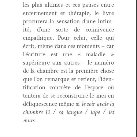
les plus ultimes et ces paus­es entre
enfer­me­ment et thérapie, le livre
pro­cur­era la sen­sa­tion d’une intim­
ité, d’une sorte de con­nivence
empathique. Pour celui, celle qui
écrit, même dans ces moments – car
l’écri­t­ure est une « mal­adie »
supérieure aux autres – le numéro
de la cham­bre est la pre­mière chose
que l’on remar­que et retient, l’i­den­
ti­fi­ca­tion con­crète de l’e­space où
ten­tera de se recon­stru­ire le moi en
déliques­cence même si
le soir avale la
cham­bre 12 / sa langue / lape / les
murs
.