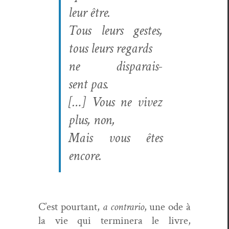
leur être.
Tous leurs gestes,
tous leurs regards
ne dis­parais­
sent pas.
[…]
Vous ne vivez
plus, non,
Mais vous êtes
encore.
C’est pour­tant,
a con­trario
, une ode à
la vie qui ter­min­era le livre,