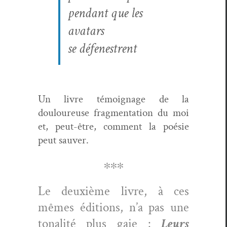
pen­dant que les
avatars
se défen­estrent
Un livre témoignage de la
douloureuse frag­men­ta­tion du moi
et, peut-être, com­ment la poésie
peut sauver.
∗∗∗
Le deux­ième livre, à ces
mêmes édi­tions, n’a pas une
tonal­ité plus gaie :
Leurs