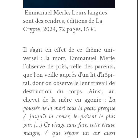
Emmanuel Mer­le, Leurs langues
sont des cen­dres, édi­tions de La
Crypte, 2024, 72 pages, 15 €.
Il s’ag­it en effet de ce thème uni­
versel : la mort. Emmanuel Mer­le
l’ob­serve de près, celle des par­ents,
que l’on veille auprès d’un lit d’hôpi­
tal, dont on observe le lent tra­vail de
destruc­tion du corps. Ain­si, au
chevet de la mère en ago­nie :
La
poussée de la mort sous la peau, presque
/ jusqu’à la crev­er, le présent le plus
pur. […] Ce vis­age sans face, cette étrave
mai­gre, / qui sépare un air aus­si