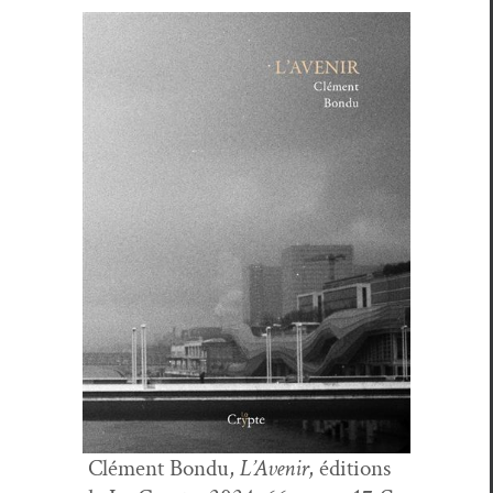
Clé­ment Bon­du,
L’Avenir
, édi­tions