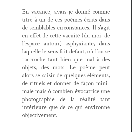
En vacance, avais-je don­né comme
titre à un de ces poèmes écrits dans
de sem­blables cir­con­stances. Il s’ag­it
en effet de cette vacuité (du moi, de
l’e­space autour) asphyxi­ante, dans
laque­lle le sens fait défaut, où l’on se
rac­croche tant bien que mal à des
objets, des mots. Le poème peut
alors se saisir de quelques élé­ments,
de rit­uels et don­ner de façon min­i­
male mais ô com­bi­en évo­ca­trice une
pho­togra­phie de la réal­ité tant
intérieure que de ce qui envi­ronne
objectivement.