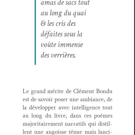
amas de sacs tout
au long du quai
& les cris des
défaites sous la
voûte immense
des ver­rières.
Le grand mérite de Clé­ment Bon­du
est de savoir pos­er une ambiance, de
la dévelop­per avec intel­li­gence tout
au long du livre, dans ces poèmes
majori­taire­ment nar­rat­ifs qui dis­til­
lent une angoisse ténue mais lanci­