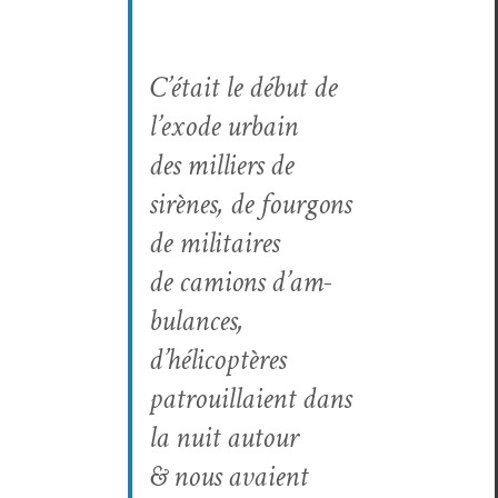
C’é­tait le début de
l’ex­ode urbain
des mil­liers de
sirènes, de fourgons
de mil­i­taires
de camions d’am­
bu­lances,
d’hélicoptères
patrouil­laient dans
la nuit autour
& nous avaient