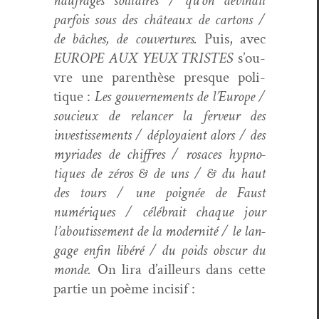
naufragés soli­taires / qu’on dev­inait
par­fois sous des châteaux de car­tons /
de bâch­es, de cou­ver­tures.
Puis, avec
EUROPE AUX YEUX TRISTES
s’ou­
vre une par­en­thèse presque poli­
tique :
Les gou­verne­ments de l’Eu­rope /
soucieux de relancer la fer­veur des
investisse­ments / déploy­aient alors / des
myr­i­ades de chiffres / rosaces hyp­no­
tiques de zéros & de uns / & du haut
des tours / une poignée de Faust
numériques / célébrait chaque jour
l’aboutisse­ment de la moder­nité / le lan­
gage enfin libéré / du poids obscur du
monde.
On lira d’ailleurs dans cette
par­tie un poème incisif :