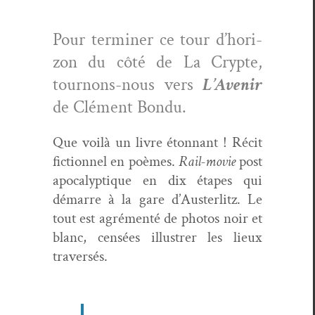
Pour ter­min­er ce tour d’hori­
zon du côté de La Crypte,
tournons-nous vers
L’Avenir
de Clé­ment Bondu.
Que voilà un livre éton­nant ! Réc­it
fic­tion­nel en poèmes.
Rail-movie
post
apoc­a­lyp­tique en dix étapes qui
démarre à la gare d’Auster­litz. Le
tout est agré­men­té de pho­tos noir et
blanc, cen­sées illus­tr­er les lieux
traversés.