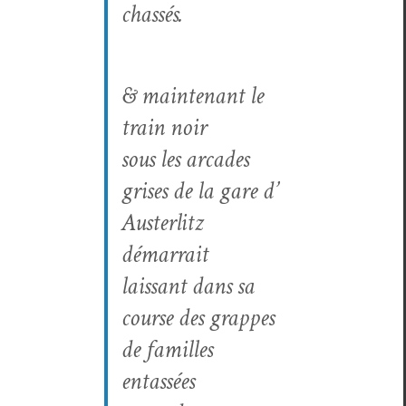
chassés.
& main­tenant le
train noir
sous les arcades
gris­es de la gare d’
Austerlitz
démar­rait
lais­sant dans sa
course des grappes
de familles
entassées