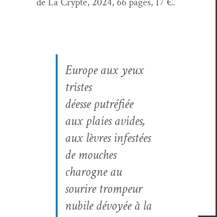
de La Crypte, 2024, 66 pages, 17 €.
Europe aux yeux
tristes
déesse putré­fiée
aux plaies avides,
aux lèvres infestées
de mouch­es
charogne au
sourire trompeur
nubile dévoyée à la