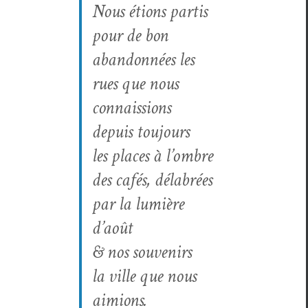
Nous étions par­tis
pour de bon
aban­don­nées les
rues que nous
connaissions
depuis tou­jours
les places à l’om­bre
des cafés, délabrées
par la lumière
d’août
& nos souvenirs
la ville que nous
aimions.