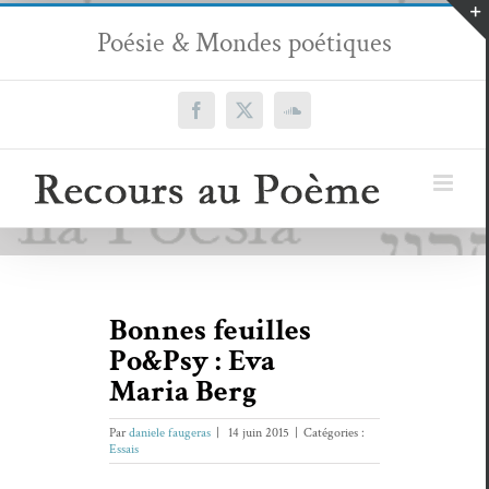
Passer
Poésie & Mondes poétiques
au
contenu
Facebook
X
SoundCloud
Bonnes feuilles
Po&Psy : Eva
Maria Berg
Par
daniele faugeras
|
14 juin 2015
|
Catégories :
Essais