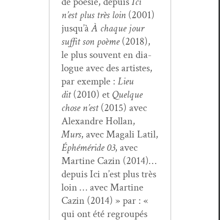
de poésie, depuis
Ici
n’est plus très loin
(2001)
jusqu’à
À chaque jour
suf­fit son poème
(2018),
le plus sou­vent en dia­
logue avec des artistes,
par exem­ple :
Lieu
dit
(2010) et
Quelque
chose n’est
(2015) avec
Alexan­dre Hol­lan,
Murs
, avec Mag­a­li Latil,
Éphéméride 03
, avec
Mar­tine Cazin (2014)…
depuis Ici n’est plus très
loin … avec Mar­tine
Cazin (2014) » par : «
qui ont été regroupés