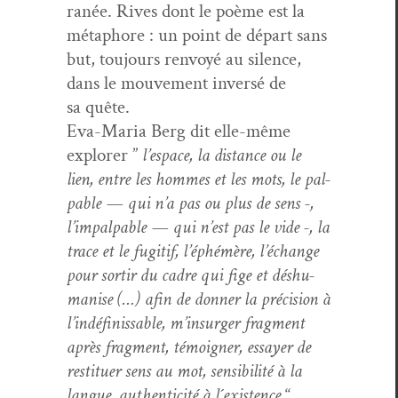
ranée. Rives dont le poème est la
métaphore : un point de départ sans
but, tou­jours ren­voyé au silence,
dans le mou­ve­ment inver­sé de
sa quête.
Eva-Maria Berg dit elle-même
explor­er ”
l’e­space, la dis­tance ou le
lien, entre les hommes et les mots, le pal­
pa­ble — qui n’a pas ou plus de sens -,
l’im­pal­pa­ble — qui n’est pas le vide -, la
trace et le fugi­tif, l’éphémère, l’échange
pour sor­tir du cadre qui fige et déshu­
man­ise (…) afin de don­ner la pré­ci­sion à
l’indéfiniss­able, m’in­surg­er frag­ment
après frag­ment, témoign­er, essay­er de
restituer sens au mot, sen­si­bil­ité à la
langue, authen­tic­ité à l´existence
“.