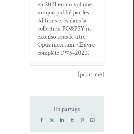
en 2021 en un vol­ume
unique pub­lié par les
édi­tions érès dans la
col­lec­tion PO&PSY in
exten­so sous le titre
Opus incer­tum. Œuvre
com­plète 1975–2020.
[print-me]
Bonnes feuilles
PO&PSY : LI
Qingzhao,
CHEN Hsiu
En partage
Chen, Wern­er
LUTZ
- 6
Facebook
X
LinkedIn
Tumblr
Pinterest
Email
mai 2026