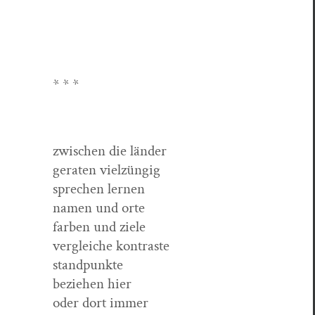
* * *
zwis­chen die länder
ger­at­en vielzüngig
sprechen lernen
namen und orte
far­ben und ziele
ver­gle­iche kontraste
standpunkte
beziehen hier
oder dort immer