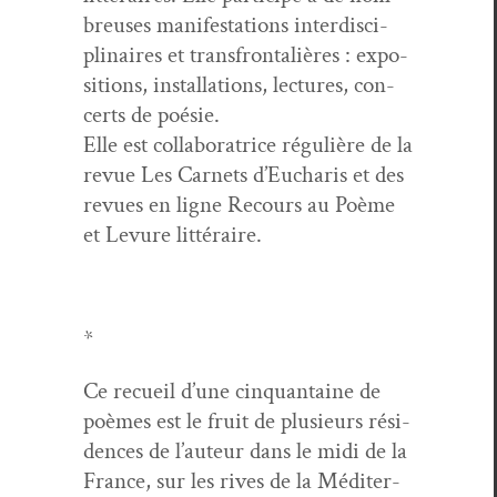
breuses man­i­fes­ta­tions inter­dis­ci­
plinaires et trans­frontal­ières : expo­
si­tions, instal­la­tions, lec­tures, con­
certs de poésie.
Elle est col­lab­o­ra­trice régulière de la
revue Les Car­nets d’Eucharis et des
revues en ligne Recours au Poème
et Lev­ure littéraire.
*
Ce recueil d’une cinquan­taine de
poèmes est le fruit de plusieurs rési­
dences de l’au­teur dans le midi de la
France, sur les rives de la Méditer­