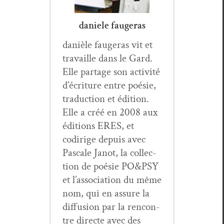
daniele faugeras
danièle faugeras vit et
tra­vaille dans le Gard.
Elle partage son activ­ité
d’écriture entre poésie,
tra­duc­tion et édi­tion.
Elle a créé en 2008 aux
édi­tions ERES, et
codirige depuis avec
Pas­cale Jan­ot, la col­lec­
tion de poésie PO&PSY
et l’as­so­ci­a­tion du même
nom, qui en assure la
dif­fu­sion par la ren­con­
tre directe avec des