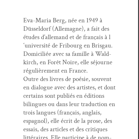
Eva-Maria Berg, née en 1949 à
Düs­sel­dorf (Alle­magne), a fait des
études d’allemand et de français à l
´université de Fri­bourg en Bris­gau.
Domi­cil­iée avec sa famille à Wald­
kirch, en Forêt Noire, elle séjourne
régulière­ment en France.
Out­re des livres de poésie, sou­vent
en dia­logue avec des artistes, et dont
cer­tains sont pub­liés en édi­tions
bilingues ou dans leur tra­duc­tion en
trois langues (français, anglais,
espag­nol), elle écrit de la prose, des
essais, des arti­cles et des cri­tiques
lit­téraires. Elle par­ticipe à de nom­