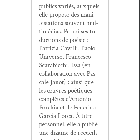
publics var­iés, aux­quels
elle pro­pose des man­i­
fes­ta­tions sou­vent mul­
ti­mé­dias. Par­mi ses tra­
duc­tions de poésie :
Patrizia Cav­al­li, Pao­lo
Uni­ver­so, Francesco
Scara­bic­chi, Issa (en
col­lab­o­ra­tion avec Pas­
cale Jan­ot) ; ain­si que
les œuvres poé­tiques
com­plètes d’An­to­nio
Porchia et de Fed­eri­co
Gar­cía Lor­ca. À titre
per­son­nel, elle a pub­lié
une dizaine de recueils