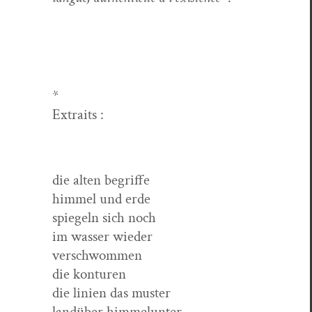
*
Extraits :
die alten begriffe
him­mel und erde
spiegeln sich noch
im wass­er wieder
verschwommen
die konturen
die lin­ien das muster
landüber himmelunter