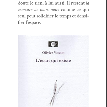
doute le sien, à lui aus­si. Il ressent
la
mor­sure de jours noirs
comme ce qui
seul peut solid­i­fi­er le temps et den­si­
fi­er l’espace.