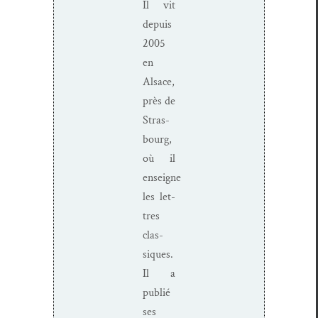
Il vit
depuis
2005
en
Alsace,
près de
Stras­
bourg,
où il
enseigne
les let­
tres
clas­
siques.
Il a
pub­lié
ses