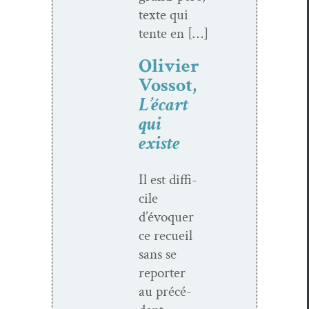
texte qui
tente en […]
Olivier
Vossot,
L’écart
qui
existe
Il est dif­fi­
cile
d’évoquer
ce recueil
sans se
reporter
au précé­