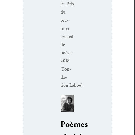
le Prix
du
pre­
mier
recueil
de
poésie
2018
(Fon­
da­
tion Labbé).
Poèmes