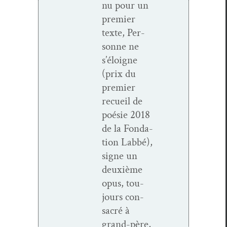
nu pour un
pre­mier
texte, Per­
son­ne ne
s’éloigne
(prix du
pre­mier
recueil de
poésie 2018
de la Fon­da­
tion Lab­bé),
signe un
deux­ième
opus, tou­
jours con­
sacré à
grand-père,