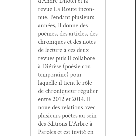
d’André Dhô­tel et la
revue La Route incon­
nue. Pen­dant plusieurs
années, il donne des
poèmes, des arti­cles, des
chroniques et des notes
de lec­ture à ces deux
revues puis il col­la­bore
à Diérèse (poésie con­
tem­po­raine) pour
laque­lle il tient le rôle
de chroniqueur réguli­er
entre 2012 et 2014. Il
noue des rela­tions avec
plusieurs poètes au sein
des édi­tions L’Arbre à
Paroles et est invité en