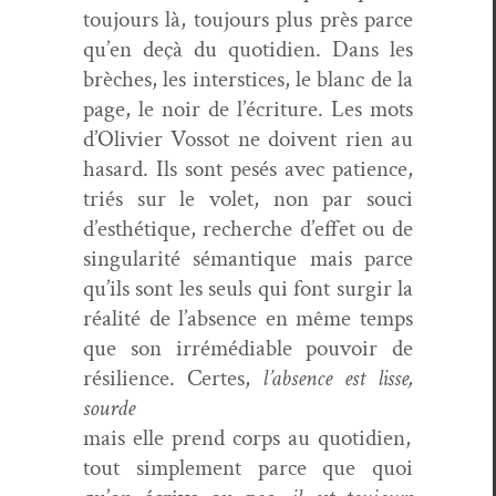
tou­jours là, tou­jours plus près parce
qu’en deçà du quo­ti­di­en. Dans les
brèch­es, les inter­stices, le blanc de la
page, le noir de l’écriture. Les mots
d’Olivier Vos­sot ne doivent rien au
hasard. Ils sont pesés avec patience,
triés sur le volet, non par souci
d’esthétique, recherche d’effet ou de
sin­gu­lar­ité séman­tique mais parce
qu’ils sont les seuls qui font sur­gir la
réal­ité de l’absence en même temps
que son irrémé­di­a­ble pou­voir de
résilience. Certes,
l’absence est lisse,
sourde
mais elle prend corps au quo­ti­di­en,
tout sim­ple­ment parce que quoi