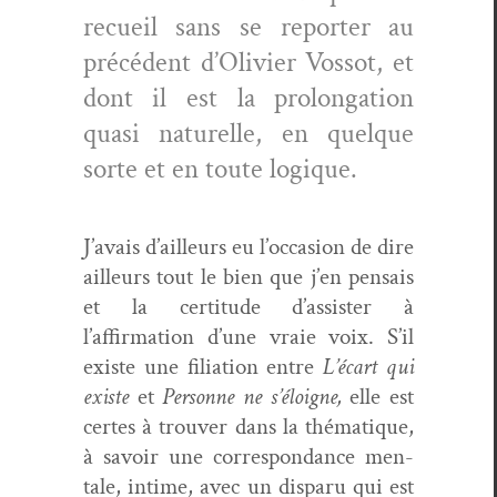
recueil sans se reporter au
précé­dent d’Olivier Vos­sot, et
dont il est la pro­lon­ga­tion
qua­si naturelle, en quelque
sorte et en toute logique.
J’avais d’ailleurs eu l’occasion de dire
ailleurs tout le bien que j’en pen­sais
et la cer­ti­tude d’assister à
l’affirmation d’une vraie voix. S’il
existe une fil­i­a­tion entre
L’écart qui
existe
et
Per­son­ne ne s’éloigne,
elle est
certes à trou­ver dans la thé­ma­tique,
à savoir une cor­re­spon­dance men­
tale, intime, avec un dis­paru qui est