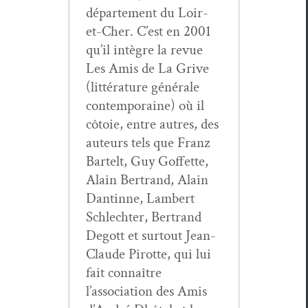
départe­ment du Loir-
et-Cher. C’est en 2001
qu’il intè­gre la revue
Les Amis de La Grive
(lit­téra­ture générale
con­tem­po­raine) où il
côtoie, entre autres, des
auteurs tels que Franz
Bartelt, Guy Gof­fette,
Alain Bertrand, Alain
Dan­tinne, Lam­bert
Schlechter, Bertrand
Degott et surtout Jean-
Claude Pirotte, qui lui
fait con­naître
l’association des Amis