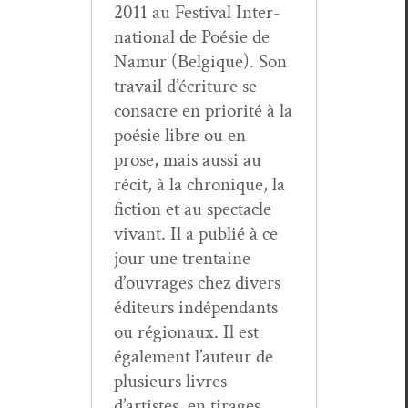
2011 au Fes­ti­val Inter­
na­tion­al de Poésie de
Namur (Bel­gique). Son
tra­vail d’écriture se
con­sacre en pri­or­ité à la
poésie libre ou en
prose, mais aus­si au
réc­it, à la chronique, la
fic­tion et au spec­ta­cle
vivant. Il a pub­lié à ce
jour une trentaine
d’ouvrages chez divers
édi­teurs indépen­dants
ou régionaux. Il est
égale­ment l’auteur de
plusieurs livres
d’artistes, en tirages