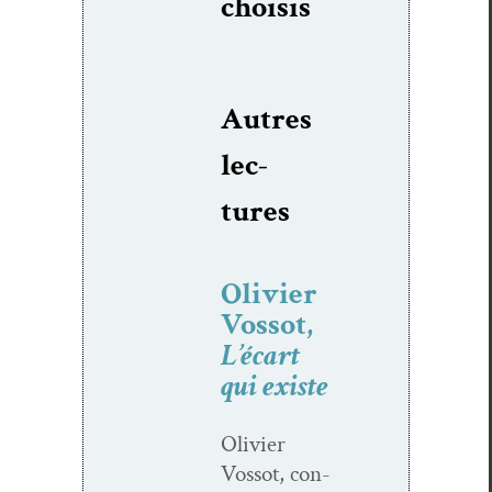
choi­sis
Autres
lec­
tures
Olivier
Vossot,
L’écart
qui existe
Olivi­er
Vos­sot, con­