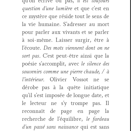
qu’on écrive ou pas,
il est tou­jours
ques­tion d’une lumière
et que c’est en
ce mys­tère que réside tout le sens de
la vie humaine. S’adresser au mort
pour par­ler aux vivants et se par­ler
à soi-même. Laiss­er sur­gir, être à
l’écoute.
Des mots vien­nent dont on ne
sort pas
. C’est peut-être ain­si que la
poésie s’accomplit, avec
le silence des
sou­venirs comme une pierre chaude, / à
l’intérieur
. Olivi­er Vos­sot ne se
dérobe pas à la quête ini­ti­a­tique
qu’il s’est imposée de longue date, et
le lecteur ne s’y trompe pas. Il
recon­naît de page en page la
recherche de l’équilibre,
le fardeau
d’un passé sans nais­sance
qui est sans