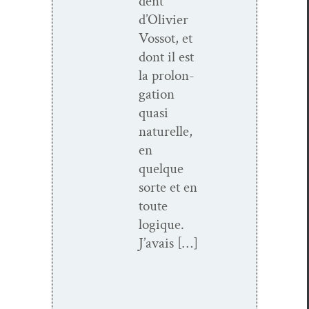
dent
d’Olivier
Vos­sot, et
dont il est
la pro­lon­
ga­tion
qua­si
naturelle,
en
quelque
sorte et en
toute
logique.
J’avais […]