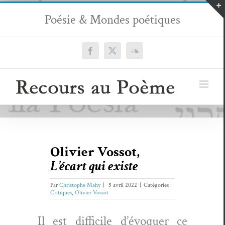
Passer
Poésie & Mondes poétiques
au
contenu
Facebook
X
SoundCloud
Olivier Vossot,
L’écart qui existe
Par
Christophe Mahy
|
5 avril 2022
|
Catégories :
Critiques
,
Olivier Vossot
Il est dif­fi­cile d’évoquer ce