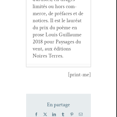
lim­ités ou hors com­
merce, de pré­faces et de
notices. Il est le lau­réat
du prix du poème en
prose Louis Guil­laume
2018 pour Paysages du
vent, aux édi­tions
Noires Terres.
[print-me]
Gérard
Bocholi­er,
Semences de
l’aube
- 6
En partage
mars 2026
Alain Dan­
Facebook
X
LinkedIn
Tumblr
Pinterest
Email