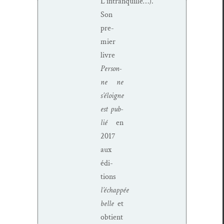
L’intranquille…).
Son
pre­
mier
livre
Per­son­
ne ne
s’éloigne
est pub­
lié
en
2017
aux
édi­
tions
l’échappée
belle
et
obtient