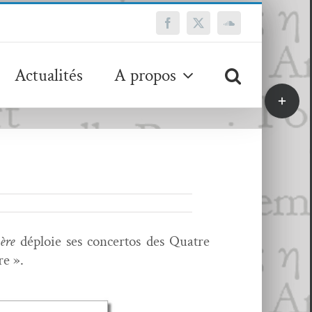
Facebook
X
SoundCloud
Actualités
A propos
Bascule
de
la
zone
de
la
barre
coulissa
ère
déploie ses con­cer­tos des Qua­tre
re ».