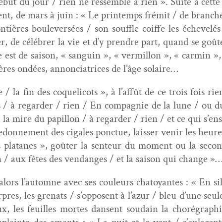
ébut du jour / rien ne ressem­ble à rien ». Suite à cette s
ent, de mars à juin : « Le print­emps frémit / de branch
n­tières boulever­sées / son souf­fle coiffe les échevelés
êter, de célébr­er la vie et d’y pren­dre part, quand se go
 est de sai­son, « san­guin », « ver­mil­lon », « carmin », 
ères ondées, annon­ci­atri­ces de l’âge solaire…
re / la fin des coqueli­cots », à l’affût de ce trois fois 
ps / à regarder / rien / En com­pag­nie de la lune / ou
la mire du papil­lon / à regarder / rien / et ce qui s’en
re­donnement des cigales ponctue, laiss­er venir les heu
 les pla­tanes », goûter la sen­teur du moment ou la sec­
/ aux fêtes des ven­dan­ges / et la sai­son qui change »
lors l’automne avec ses couleurs cha­toy­antes : « En si
r­pres, les grenats / s’opposent à l’azur / bleu d’une seu
ux, les feuilles mortes dansent soudain la choré­gra­phi