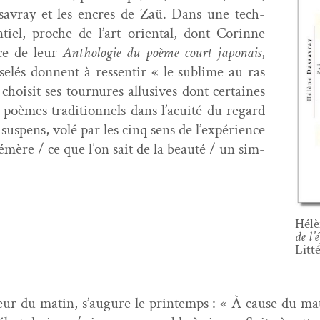
s­savray et les encres de Zaü. Dans une tech­
ntiel, proche de l’art ori­en­tal, dont Corinne
ace de leur
Antholo­gie du poème court japon­ais
,
lés don­nent à ressen­tir « le sub­lime au ras
choisit ses tour­nures allu­sives dont cer­taines
 poèmes tra­di­tion­nels dans l’acuité du regard
sus­pens, volé par les cinq sens de l’expérience
phémère / ce que l’on sait de la beauté / un sim­
Hélè
de l
Lit­t
ueur du matin, s’augure le print­emps : « À cause du mat