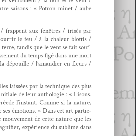
 et s’emballent / la nuit et le vent /
tre saisons : « Potron-minet / aube
 / frap­pent aux fenêtres / irisés par
our­rir le feu / à la chaleur blot­tis /
 terre, tan­dis que le vent se fait souf­
épasse­ment du temps figé dans une mort
 la dépouille / l’amandier en fleurs /
es lais­sées par la tech­nique des plus
nitiale de leur antholo­gie : « Lisons.
léréede l’in­stant. Comme si la nature,
ses émo­tions. » Dans cet art par­ti­c­
 le mou­ve­ment de cette nature que les
­ni­fi­er, expéri­ence du sub­lime dans