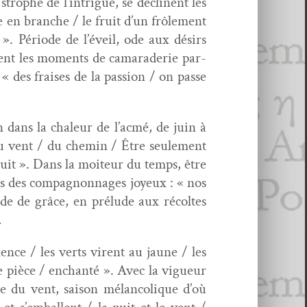
tro­phe de l’intrigue, se décli­nent les
e en branche / le fruit d’un frôle­ment
 ». Péri­ode de l’éveil, ode aux désirs
û­tent les moments de cama­raderie par­
« des frais­es de la pas­sion / on passe
rien dans la chaleur de l’acmé, de juin à
 du vent / du chemin / Être seule­ment
suit ». Dans la moi­teur du temps, être
res des com­pagnon­nages joyeux : « nos
onde de grâce, en prélude aux récoltes
…
lence / les verts virent au jaune / les
le pièce / enchan­té ». Avec la vigueur
e du vent, sai­son mélan­col­ique d’où