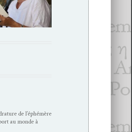
d­ra­ture de l’éphémère
­port au monde à