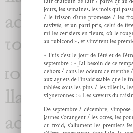
l’air chafouin de l’air / parce qu’au d
jours, les semaines, les mois qui pass
/ le fris­son d’une promesse / les fro
ravivés, et un par­ti pris, celui de f
mi les cerisiers en fleurs, où le rouge
au rubi­cond », et s’invitent les pre­mi
« Puis c’est le jour de l’été et de l’êt
sep­tem­bre : « J’ai besoin de ce tem
dehors / dans les odeurs de men­the / 
aux aguets de l’insaisissable que le f
tablées sous les pins / les tilleuls,
vigneronnes : « Les saveurs du raisin 
De sep­tem­bre à décem­bre, s’impose a
jaunes s’orangent / les ocres, les pou
du froid, s’allument les pre­miers fe