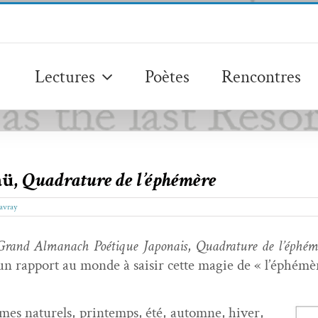
Lectures
Poètes
Rencontres
aü,
Quadrature de l’éphémère
avray
Grand Almanach Poé­tique Japon­ais
,
Quad­ra­ture de l’éphém
n rap­port au monde à saisir cette magie de « l’éphémè
thmes naturels, print­emps, été, automne, hiv­er,