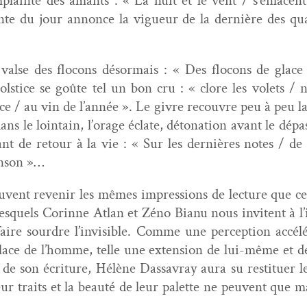
om­plainte des amants : « La nuit et le vent / s’enlacent
te du jour annonce la vigueur de la dernière des qua­
valse des flo­cons désor­mais : « Des flo­cons de glace
sol­stice se goûte tel un bon cru : « clore les volets / n
stice / au vin de l’année ». Le givre recou­vre peu à peu la
ns le loin­tain, l’orage éclate, déto­na­tion avant le d
hant de retour à la vie : « Sur les dernières notes / de
anson »…
u­vent revenir les mêmes impres­sions de lec­ture que cell
 desquels Corinne Atlan et Zéno Bianu nous invi­tent à l’i
aire sour­dre l’in­vis­i­ble. Comme une per­cep­tion accé
place de l’homme, telle une exten­sion de lui-même et de 
nce de son écri­t­ure, Hélène Das­savray aura su restituer
eur traits et la beauté de leur palette ne peu­vent que mag