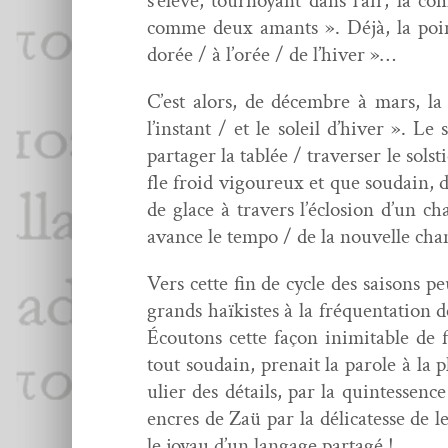
s’élève, tournoy­ant dans l’air, la c
comme deux amants ». Déjà, la poin
dorée / à l’orée / de l’hiver »…
C’est alors, de décem­bre à mars, la 
l’instant / et le soleil d’hiver ». Le 
partager la tablée / tra­vers­er le sol­
fle froid vigoureux et que soudain, da
de glace à tra­vers l’éclosion d’un c
avance le tem­po / de la nou­velle ch
Vers cette fin de cycle des saisons pe
grands haïk­istes à la fréquen­ta­tion
Écou­tons cette façon inim­itable de f
tout soudain, pre­nait la parole à la 
uli­er des détails, par la quin­tes­se
encres de Zaü par la déli­catesse de l
le joy­au d’un lan­gage partagé !