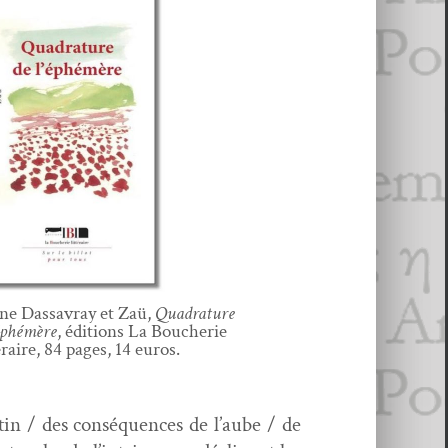
ne Das­savray et Zaü,
Quad­ra­ture
’éphémère
, édi­tions La Boucherie
éraire, 84 pages, 14 euros.
in / des con­séquences de l’aube / de