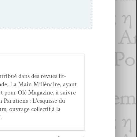
n­tribué dans des revues lit­
de, La Main Mil­lé­naire, ayant
rt pour Olé Mag­a­zine, à suiv­re
 Paru­tions : L’esquisse du
, ouvrage col­lec­tif à la
.