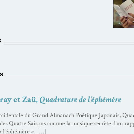
s
s
ray et Zaü,
Quadrature de l’éphémère
occi­den­tale du Grand Almanach Poé­tique Japon­ais, Qua
os des Qua­tre Saisons comme la musique secrète d’un rap
 « l’éphémère ». […]