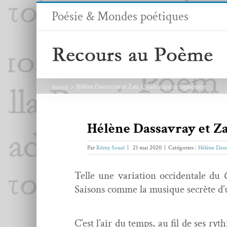
Passer
Poésie & Mondes poétiques
au
contenu
Hélène Dassavray et Zaü, Quadrature de l’éphémère
Accueil
Hélène Dassavray et Z
Par
Rémy Soual
|
21 mai 2020
|
Catégories :
Hélène Dass
Telle une vari­a­tion occi­den­tale du
Saisons comme la musique secrète d’u
C’est l’air du temps, au fil de ses ry