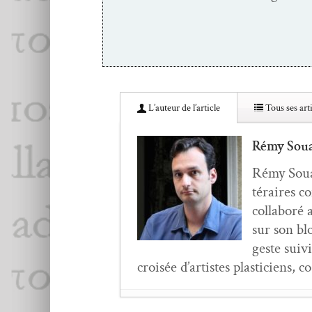
L’au­teur de l’article
Tous ses arti
Rémy Sou
Rémy Soual,
téraires c
col­laboré 
sur son bl
geste suivi
croisée d’artistes plas­ti­ciens, c