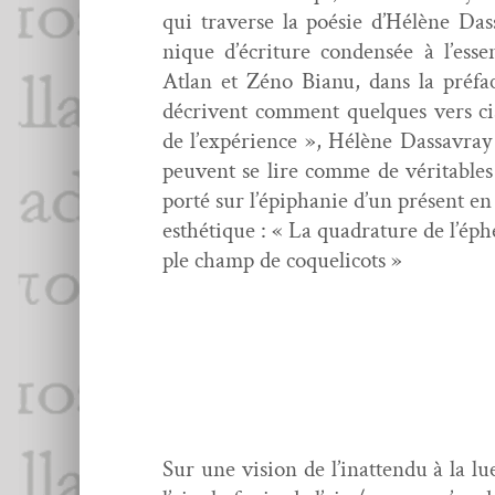
qui tra­verse la poésie d’Hélène Da
nique d’écriture con­den­sée à l’esse
Atlan et Zéno Bianu, dans la pré­f
décrivent com­ment quelques vers cise
de l’ex­péri­ence », Hélène Das­savray 
peu­vent se lire comme de véri­ta­bles
porté sur l’épiphanie d’un présent en 
esthé­tique : « La quad­ra­ture de l’é
ple champ de coquelicots »
Sur une vision de l’inattendu à la l