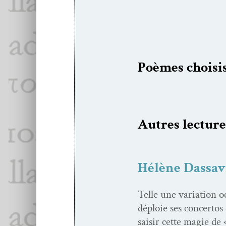
Poèmes choi­si
Autres lec­ture
Hélène Dassav
Telle une vari­a­tion 
déploie ses con­cer­t
saisir cette magie de