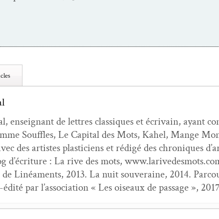
cles
al
 enseignant de let­tres clas­siques et écrivain, ayant co
omme Souf­fles, Le Cap­i­tal des Mots, Kahel, Mange Mon
avec des artistes plas­ti­ciens et rédigé des chroniques d’a
og d’écri­t­ure : La rive des mots, www.larivedesmots.com
 de Linéa­ments, 2013. La nuit sou­veraine, 2014. Par­cours
o-édité par l’as­so­ci­a­tion « Les oiseaux de pas­sage », 2017