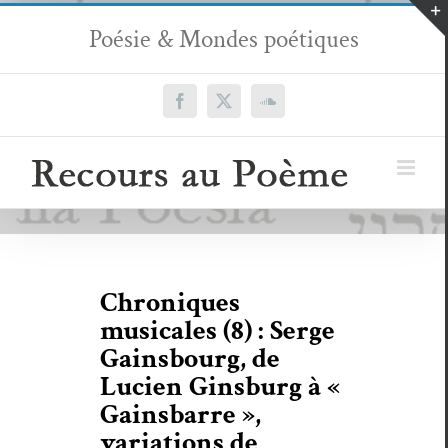
Passer
Poésie & Mondes poétiques
au
contenu
Facebook
X
SoundCloud
Chroniques
musicales (8) : Serge
Gainsbourg, de
Lucien Ginsburg à «
Gainsbarre »,
variations de