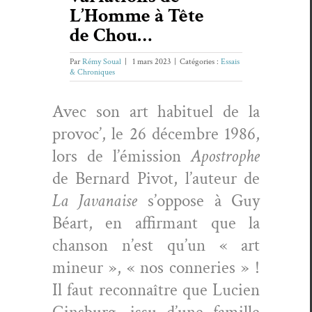
L’Homme à Tête
de Chou…
Par
Rémy Soual
|
1 mars 2023
|
Catégories :
Essais
& Chroniques
Avec son art habituel de la
provoc’, le 26 décem­bre 1986,
lors de l’émission
Apos­tro­phe
de Bernard Piv­ot, l’auteur de
La Javanaise
s’oppose à Guy
Béart, en affir­mant que la
chan­son n’est qu’un « art
mineur », « nos con­ner­ies » !
Il faut recon­naître que Lucien