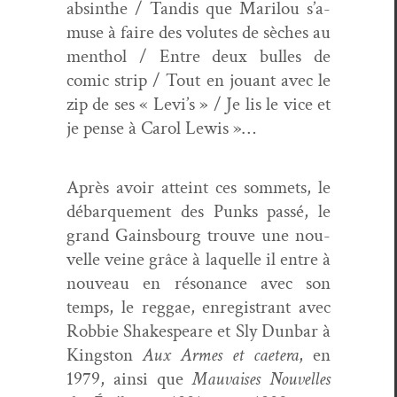
absinthe / Tan­dis que Mar­ilou s’a­
muse à faire des volutes de sèch­es au
men­thol / Entre deux bulles de
com­ic strip / Tout en jouant avec le
zip de ses « Lev­i’s » / Je lis le vice et
je pense à Car­ol Lewis »…
Après avoir atteint ces som­mets, le
débar­que­ment des Punks passé, le
grand Gains­bourg trou­ve une nou­
velle veine grâce à laque­lle il entre à
nou­veau en réso­nance avec son
temps, le reg­gae, enreg­is­trant avec
Rob­bie Shake­speare et Sly Dun­bar à
Kingston
Aux Armes et caetera
, en
1979, ain­si que
Mau­vais­es Nou­velles