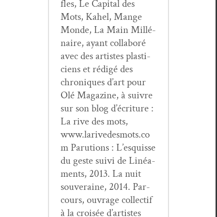
fles, Le Cap­i­tal des
Mots, Kahel, Mange
Monde, La Main Mil­lé­
naire, ayant col­laboré
avec des artistes plas­ti­
ciens et rédigé des
chroniques d’art pour
Olé Mag­a­zine, à suiv­re
sur son blog d’écri­t­ure :
La rive des mots,
www.larivedesmots.co
m Paru­tions : L’esquisse
du geste suivi de Linéa­
ments, 2013. La nuit
sou­veraine, 2014. Par­
cours, ouvrage col­lec­tif
à la croisée d’artistes