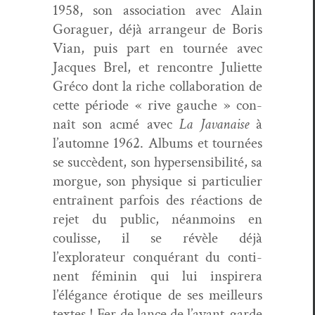
1958, son asso­ci­a­tion avec Alain
Gor­a­guer, déjà arrangeur de Boris
Vian, puis part en tournée avec
Jacques Brel, et ren­con­tre Juli­ette
Gré­co dont la riche col­lab­o­ra­tion de
cette péri­ode « rive gauche » con­
naît son acmé avec
La Javanaise
à
l’automne 1962. Albums et tournées
se suc­cè­dent, son hyper­sen­si­bil­ité, sa
morgue, son physique si par­ti­c­uli­er
entraî­nent par­fois des réac­tions de
rejet du pub­lic, néan­moins en
coulisse, il se révèle déjà
l’explorateur con­quérant du con­ti­
nent féminin qui lui inspir­era
l’élégance éro­tique de ses meilleurs
textes ! Fer de lance de l’avant-garde