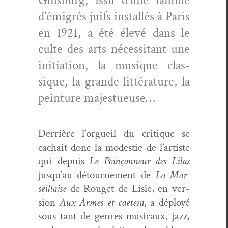
Gins­burg, issu d’une famille
d’émigrés juifs instal­lés à Paris
en 1921, a été élevé dans le
culte des arts néces­si­tant une
ini­ti­a­tion, la musique clas­
sique, la grande lit­téra­ture, la
pein­ture majestueuse…
Der­rière l’orgueil du cri­tique se
cachait donc la mod­estie de l’artiste
qui depuis
Le Poinçon­neur des Lilas
jusqu’au détourne­ment de
La Mar­
seil­laise
de Rouget de Lisle, en ver­
sion
Aux Armes et caetera
, a déployé
sous tant de gen­res musi­caux, jazz,