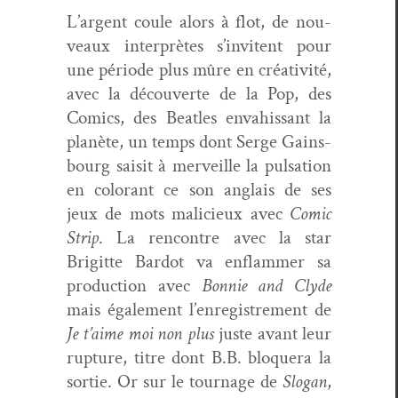
L’argent coule alors à flot, de nou­
veaux inter­prètes s’invitent pour
une péri­ode plus mûre en créa­tiv­ité,
avec la décou­verte de la Pop, des
Comics, des Bea­t­les envahissant la
planète, un temps dont Serge Gains­
bourg saisit à mer­veille la pul­sa­tion
en col­orant ce son anglais de ses
jeux de mots mali­cieux avec
Com­ic
Strip
. La ren­con­tre avec la star
Brigitte Bar­dot va enflam­mer sa
pro­duc­tion avec
Bon­nie and Clyde
mais égale­ment l’enregistrement de
Je t’aime moi non plus
juste avant leur
rup­ture, titre dont B.B. blo­quera la
sor­tie. Or sur le tour­nage de
Slo­gan
,