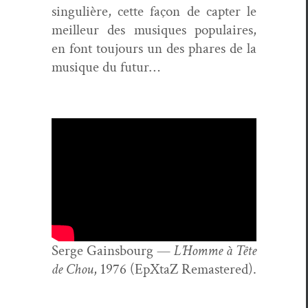
sin­gulière, cette façon de capter le
meilleur des musiques pop­u­laires,
en font tou­jours un des phares de la
musique du futur…
Serge Gains­bourg —
L’Homme à Tête
de Chou
, 1976 (EpX­taZ Remastered).