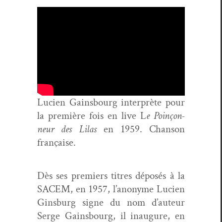
Lucien Gains­bourg inter­prète pour
la pre­mière fois en live L
e Poinçon­
neur des Lilas
en 1959. Chan­son
française.
Dès ses pre­miers titres déposés à la
SACEM, en 1957, l’anonyme Lucien
Gins­burg signe du nom d’auteur
Serge Gains­bourg, il inau­gure, en