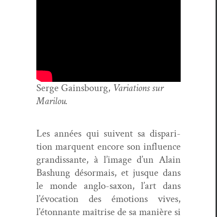
Serge Gains­bourg,
Vari­a­tions sur
Marilou.
Les années qui suiv­ent sa dis­pari­
tion mar­quent encore son influ­ence
gran­dis­sante, à l’image d’un Alain
Bashung désor­mais, et jusque dans
le monde anglo-sax­on, l’art dans
l’évocation des émo­tions vives,
l’étonnante maîtrise de sa manière si