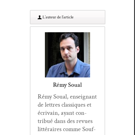
L’au­teur de l’article
Rémy Soual
Rémy Soual, enseignant
de let­tres clas­siques et
écrivain, ayant con­
tribué dans des revues
lit­téraires comme Souf­