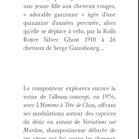
une jeune fille aux cheveux rouges,
« adorable garçonne » âgée d’une
quin­zaine d’an­nées per­cutée, alors
qu’elle se déplace à vélo, par la Rolls
Royce Sil­ver Ghost 1910 à 26
chevaux de Serge Gainsbourg…
Le com­pos­i­teur explor­era encore la
veine de l’album-concept, en 1976,
avec
L’Homme à Tête de Chou
, offrant
ses mod­u­la­tions autour des caprices
du désir en autant de
Vari­a­tions sur
Mar­ilou
, sham­pouineuse délurée de
ses rêves qui lui coupe les cheveux