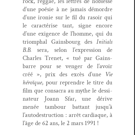
rock, reg­gae, les let­tres de noblesse
d’une poésie à ne jamais démor­dre
d’une ironie sur le fil du rasoir qui
le car­ac­térise tant, signe encore
d’une exi­gence de l’homme, qui du
tri­om­phal Gains­bourg des
Ini­tials
B.B.
sera, selon l’expression de
Charles Trenet, « tué par Gains­
barre pour se venger de l’avoir
créé », prix des excès d’une
Vie
héroïque
, pour repren­dre le titre du
film que con­sacra au mythe le dessi­
na­teur Joann Sfar, une dérive
menée tam­bour bat­tant jusqu’à
l’autodestruction : arrêt car­diaque, à
l’âge de 62 ans, le 2 mars 1991 !