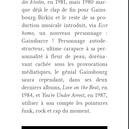
des Étoiles
, en 1981, mais 1980 mar­
que déjà le clap de fin pour Gains­
bourg-Birkin et le reste de sa pro­
duc­tion musi­cale intro­duit, via
Ecce
homo
, un nou­veau per­son­nage :
Gains­barre ! Per­son­nage autode­
struc­teur, ultime cara­pace à sa per­
son­nal­ité à fleur de peau, doré­na­
vant cachée sous les provo­ca­tions
médi­a­tiques, le génial Gains­bourg
saura cepen­dant, dans ses deux
derniers albums,
Love on the Beat
, en
1984, et
You’re Under Arrest
, en 1987,
utilis­er à son compte les poin­tures
funk, rock et rap du moment.