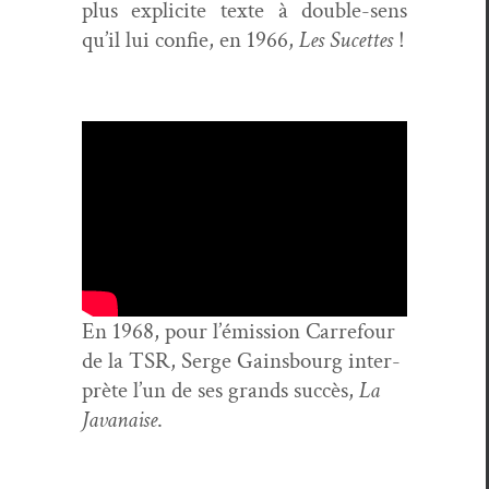
plus explicite texte à dou­ble-sens
qu’il lui con­fie, en 1966,
Les Sucettes
!
En 1968, pour l’émis­sion Car­refour
de la TSR, Serge Gains­bourg inter­
prète l’un de ses grands suc­cès,
La
Javanaise
.