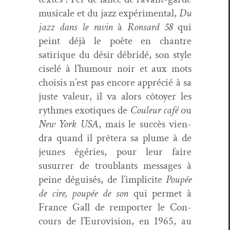
musi­cale et du jazz expéri­men­tal,
Du
jazz dans le ravin
à
Ron­sard 58
qui
peint déjà le poète en chantre
satirique du désir débridé, son style
ciselé à l’humour noir et aux mots
choi­sis n’est pas encore appré­cié à sa
juste valeur, il va alors côtoy­er les
rythmes exo­tiques de
Couleur café
ou
New York USA
, mais le suc­cès vien­
dra quand il prêtera sa plume à de
jeunes égéries, pour leur faire
susurrer de trou­blants mes­sages à
peine déguisés, de l’implicite
Poupée
de cire, poupée de son
qui per­met à
France Gall de rem­porter le Con­
cours de l’Eurovision, en 1965, au