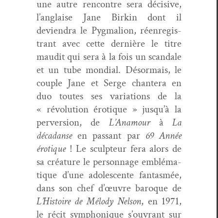
une autre ren­con­tre sera déci­sive,
l’anglaise Jane Birkin dont il
devien­dra le Pyg­malion, réen­reg­is­
trant avec cette dernière le titre
mau­dit qui sera à la fois un scan­dale
et un tube mon­di­al. Désor­mais, le
cou­ple Jane et Serge chantera en
duo toutes ses vari­a­tions de la
« révo­lu­tion éro­tique » jusqu’à la
per­ver­sion, de
L’Anamour
à
La
décadanse
en pas­sant par
69 Année
éro­tique
! Le sculp­teur fera alors de
sa créa­ture le per­son­nage emblé­ma­
tique d’une ado­les­cente fan­tas­mée,
dans son chef d’œuvre baroque de
L’Histoire de Mélody Nel­son
, en 1971,
le réc­it sym­phonique s’ouvrant sur