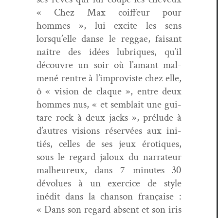
« Chez Max coif­feur pour
hommes », lui excite les sens
lorsqu’elle danse le reg­gae, faisant
naître des idées lubriques, qu’il
décou­vre un soir où l’a­mant mal­
mené ren­tre à l’im­pro­viste chez elle,
ô « vision de claque », entre deux
hommes nus, « et sem­blait une gui­
tare rock à deux jacks », prélude à
d’autres visions réservées aux ini­
tiés, celles de ses jeux éro­tiques,
sous le regard jaloux du nar­ra­teur
mal­heureux, dans 7 min­utes 30
dévolues à un exer­ci­ce de style
inédit dans la chan­son française :
« Dans son regard absent et son iris