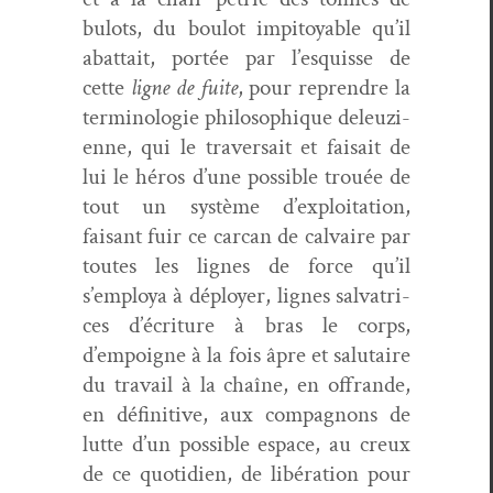
bulots, du boulot impi­toy­able qu’il
abat­tait, portée par l’esquisse de
cette
ligne de fuite
, pour repren­dre la
ter­mi­nolo­gie philosophique deleuzi­
enne, qui le tra­ver­sait et fai­sait de
lui le héros d’une pos­si­ble trouée de
tout un sys­tème d’exploitation,
faisant fuir ce car­can de cal­vaire par
toutes les lignes de force qu’il
s’employa à déploy­er, lignes sal­va­tri­
ces d’écriture à bras le corps,
d’empoigne à la fois âpre et salu­taire
du tra­vail à la chaîne, en offrande,
en défini­tive, aux com­pagnons de
lutte d’un pos­si­ble espace, au creux
de ce quo­ti­di­en, de libéra­tion pour