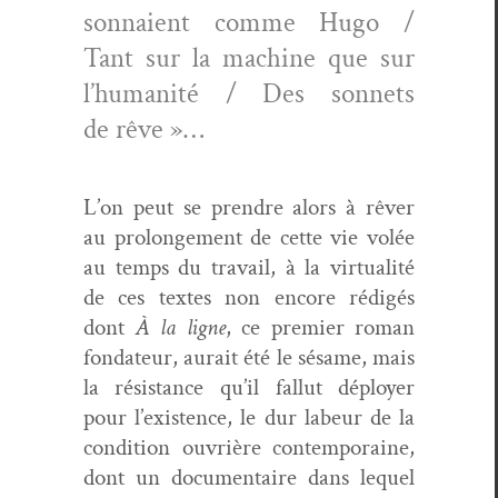
son­naient comme Hugo /
Tant sur la machine que sur
l’hu­man­ité / Des son­nets
de rêve »…
L’on peut se pren­dre alors à rêver
au pro­longe­ment de cette vie volée
au temps du tra­vail, à la vir­tu­al­ité
de ces textes non encore rédigés
dont
À
la ligne
, ce pre­mier roman
fon­da­teur, aurait été le sésame, mais
la résis­tance qu’il fal­lut déploy­er
pour l’existence, le dur labeur de la
con­di­tion ouvrière con­tem­po­raine,
dont un doc­u­men­taire dans lequel