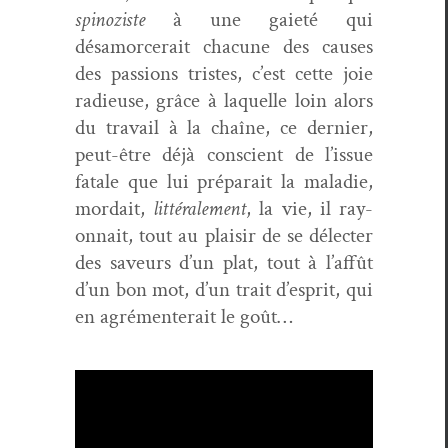
spin­oziste
à une gai­eté qui
désamorcerait cha­cune des caus­es
des pas­sions tristes, c’est cette joie
radieuse, grâce à laque­lle loin alors
du tra­vail à la chaîne, ce dernier,
peut-être déjà con­scient de l’issue
fatale que lui pré­parait la mal­adie,
mor­dait,
lit­térale­ment
, la vie, il ray­
on­nait, tout au plaisir de se délecter
des saveurs d’un plat, tout à l’affût
d’un bon mot, d’un trait d’esprit, qui
en agré­menterait le goût…