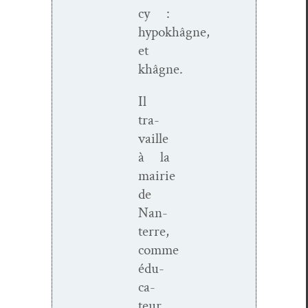
cy :
hypokhâgne,
et
khâgne.
Il
tra­
vaille
à la
mairie
de
Nan­
terre,
comme
édu­
ca­
teur