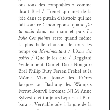
ons tous des compt­a­bles » comme
dis­ait Brel / Trenet qui met de la
joie dans ce putain d’abattoir qui me
fait sourire à mon épouse quand
J’ai
ta main
dans ma main et puis
La
Folle Com­plainte
reste quand même
la plus belle chan­son de tous les
temps ou
Ménil­montant / L’Âme des
poètes /
Que je les cite / Reg­giani
évidem­ment Daniel Darc Nougaro
Brel Philip Buty Fersen Fréhel et la
Môme Vian Jonasz les Frères
Jacques ou Bashung les Wampas
Fer­rat Bourvil Stro­mae NTM Anne
Sylvestre et tou­jours Lep­rest et Bar­
bara ». Véri­ta­ble ode à la joie de la