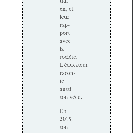
ti­di­
en, et
leur
rap­
port
avec
la
société.
L’éducateur
racon­
te
aus­si
son vécu.
En
2015,
son