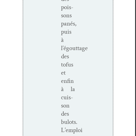
pois­
sons
panés,
puis
à
l’égouttage
des
tofus
et
enfin
à la
cuis­
son
des
bulots.
L’emploi