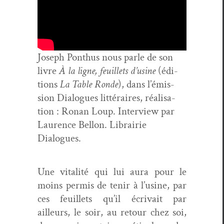
Joseph Pon­thus nous par­le de son
livre
À la ligne, feuil­lets d’u­sine
(édi­
tions
La Table Ronde
), dans l’émis­
sion Dia­logues lit­téraires, réal­i­sa­
tion : Ronan Loup. Inter­view par
Lau­rence Bel­lon. Librairie
Dialogues.
Une vital­ité qui lui aura pour le
moins per­mis de tenir à l’usine, par
ces feuil­lets qu’il écrivait par
ailleurs, le soir, au retour chez soi,