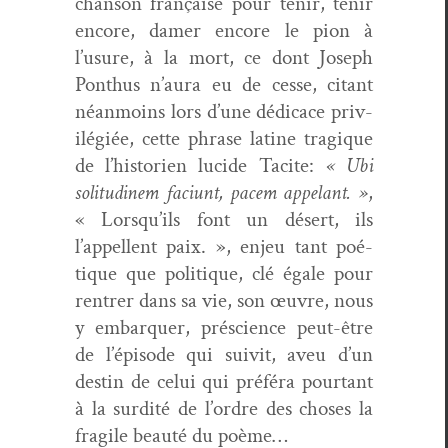
chan­son française pour tenir, tenir
encore, damer encore le pion à
l’usure, à la mort, ce dont Joseph
Pon­thus n’aura eu de cesse, citant
néan­moins lors d’une dédi­cace priv­
ilégiée, cette phrase latine trag­ique
de l’historien lucide Tacite:
« Ubi
soli­tudinem faci­unt, pacem appelant. »
,
« Lorsqu’ils font un désert, ils
l’appellent paix. », enjeu tant poé­
tique que poli­tique, clé égale pour
ren­tr­er dans sa vie, son œuvre, nous
y embar­quer, pré­science peut-être
de l’épisode qui suiv­it, aveu d’un
des­tin de celui qui préféra pour­tant
à la sur­dité de l’ordre des choses la
frag­ile beauté du poème…