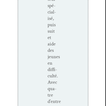
spé­
cial­
isé,
puis
suit
et
aide
des
jeunes
en
dif­fi­
culté.
Avec
qua­
tre
d’entre