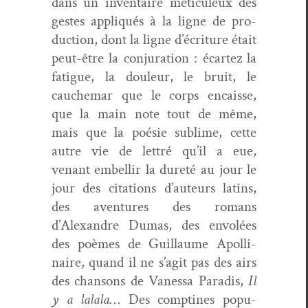
dans un inven­taire métic­uleux des
gestes appliqués à la ligne de pro­
duc­tion, dont la ligne d’écriture était
peut-être la con­ju­ra­tion : écartez la
fatigue, la douleur, le bruit, le
cauchemar que le corps encaisse,
que la main note tout de même,
mais que la poésie sub­lime, cette
autre vie de let­tré qu’il a eue,
venant embel­lir la dureté au jour le
jour des cita­tions d’auteurs latins,
des aven­tures des romans
d’Alexandre Dumas, des envolées
des poèmes de Guil­laume Apol­li­
naire, quand il ne s’agit pas des airs
des chan­sons de Vanes­sa Par­adis,
Il
y a lalala
… Des comptines pop­u­