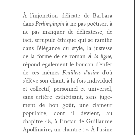
À
l’injonction déli­cate de Bar­bara
dans
Per­limp­in­pin
à ne pas poé­tis­er, à
ne pas man­quer de déli­catesse, de
tact, scrupule éthique qui se ram­i­fie
dans l’élégance du style, la justesse
de la forme de ce roman
À
la ligne
,
répond égale­ment le bou­can d’enfer
de ces mêmes
Feuil­lets d’usine
d’où
s’élève son chant, à la fois indi­vidu­el
et col­lec­tif, per­son­nel et uni­versel,
sans critère esthéti­sant, sans juge­
ment de bon goût, une clameur
pop­u­laire, dont il devient, au
chapitre 48, à l’instar de Guil­laume
Apol­li­naire, un chantre : «
À
l’usine