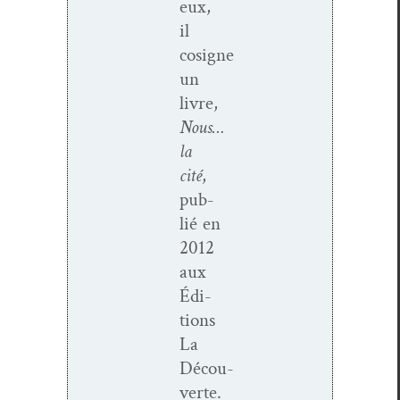
eux,
il
cosigne
un
livre,
Nous…
la
cité
,
pub­
lié en
2012
aux
Édi­
tions
La
Décou­
verte.