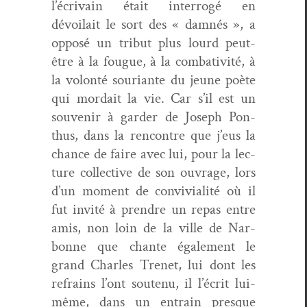
l’écrivain était inter­rogé en
dévoilait le sort des « damnés », a
opposé un trib­ut plus lourd peut-
être à la fougue, à la com­bat­iv­ité, à
la volon­té souri­ante du jeune poète
qui mor­dait la vie. Car s’il est un
sou­venir à garder de Joseph Pon­
thus, dans la ren­con­tre que j’eus la
chance de faire avec lui, pour la lec­
ture col­lec­tive de son ouvrage, lors
d’un moment de con­vivi­al­ité où il
fut invité à pren­dre un repas entre
amis, non loin de la ville de Nar­
bonne que chante égale­ment le
grand Charles Trenet, lui dont les
refrains l’ont soutenu, il l’écrit lui-
même, dans un entrain presque