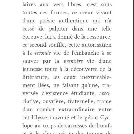
laires aux vers libres, c’est sous
toutes ces formes, ce cœur vivant
d’une poésie authen­tique qui n’a
cessé de pal­piter dans une telle
épreuve, lui a don­né de la ressource,
ce sec­ond souf­fle, cette autori­sa­tion
à la
sec­onde
vie de l’embauche à se
sauver par la
pre­mière
vie d’une
jeunesse toute à la décou­verte de la
lit­téra­ture, les deux inex­tri­ca­ble­
ment liées, ne faisant qu’une, tra­
ver­sée d’existence étu­di­ante, asso­
cia­tive, ouvrière, frater­nelle, trame
d’un com­bat extra­or­di­naire entre
cet Ulysse inavoué et le géant Cyc­
lope au corps de car­cass­es de bœufs
et à la chair pétrie des tonnes de