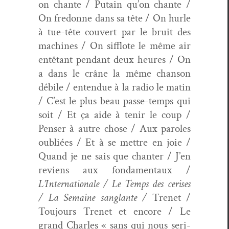
on chante / Putain qu’on chante /
On fre­donne dans sa tête / On hurle
à tue-tête cou­vert par le bruit des
machines / On sif­flote le même air
entê­tant pen­dant deux heures / On
a dans le crâne la même chan­son
débile / enten­due à la radio le matin
/ C’est le plus beau passe-temps qui
soit / Et ça aide à tenir le coup /
Penser à autre chose / Aux paroles
oubliées / Et à se met­tre en joie /
Quand je ne sais que chanter / J’en
reviens aux fon­da­men­taux /
L’Internationale / Le Temps des ceris­es
/ La Semaine sanglante /
Trenet /
Tou­jours Trenet et encore / Le
grand Charles « sans qui nous seri­