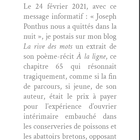
Le 24 févri­er 2021, avec ce
mes­sage infor­matif : « Joseph
Pon­thus nous a quit­tés dans la
nuit », je postais sur mon blog
La rive des mots
un extrait de
son poème-réc­it
À la ligne
, ce
chapitre 65 qui réson­nait
trag­ique­ment, comme si la fin
de par­cours, si jeune, de son
auteur, était le prix à pay­er
pour l’expérience d’ouvrier
intéri­maire embauché dans
les con­server­ies de pois­sons et
les abat­toirs bre­tons, opposant