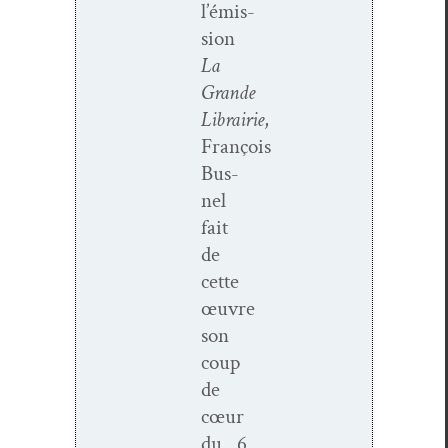
l’émis­
sion
La
Grande
Librairie
,
François
Bus­
nel
fait
de
cette
œuvre
son
coup
de
cœur
du
6