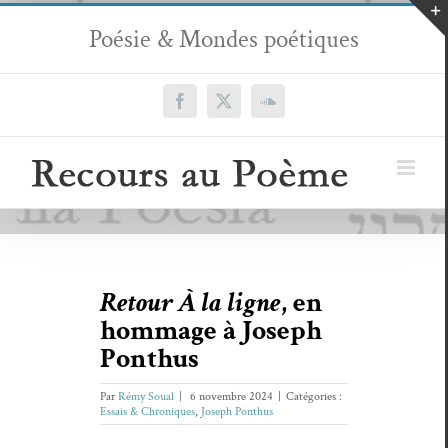
Passer
Poésie & Mondes poétiques
au
contenu
Facebook
X
SoundCloud
Retour À la ligne
, en
hommage à Joseph
Ponthus
Par
Rémy Soual
|
6 novembre 2024
|
Catégories :
Essais & Chroniques
,
Joseph Ponthus