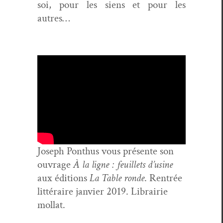
soi, pour les siens et pour les
autres…
Joseph Pon­thus vous présente son
ouvrage
À la ligne : feuil­lets d’u­sine
aux édi­tions
La Table ronde
. Ren­trée
lit­téraire jan­vi­er 2019. Librairie
mol­lat.