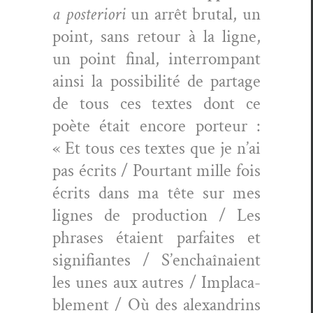
a pos­te­ri­ori
un arrêt bru­tal, un
point, sans retour à la ligne,
un point final, inter­rompant
ain­si la pos­si­bil­ité de partage
de tous ces textes dont ce
poète était encore por­teur :
« Et tous ces textes que je n’ai
pas écrits / Pour­tant mille fois
écrits dans ma tête sur mes
lignes de pro­duc­tion / Les
phras­es étaient par­faites et
sig­nifi­antes / S’en­chaî­naient
les unes aux autres / Implaca­
ble­ment / Où des alexan­drins