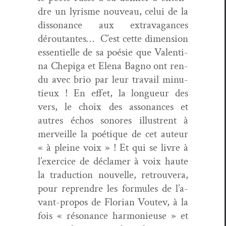
dre un lyrisme nou­veau, celui de la
dis­so­nance aux extrav­a­gances
déroutantes… C’est cette dimen­sion
essen­tielle de sa poésie que Valenti­
na Chep­i­ga et Ele­na Bag­no ont ren­
du avec brio par leur tra­vail minu­
tieux ! En effet, la longueur des
vers, le choix des asso­nances et
autres échos sonores illus­trent à
mer­veille la poé­tique de cet auteur
« à pleine voix » ! Et qui se livre à
l’ex­er­ci­ce de déclamer à voix haute
la tra­duc­tion nou­velle, retrou­vera,
pour repren­dre les for­mules de l’a­
vant-pro­pos de Flo­ri­an Voutev, à la
fois « réso­nance har­monieuse » et