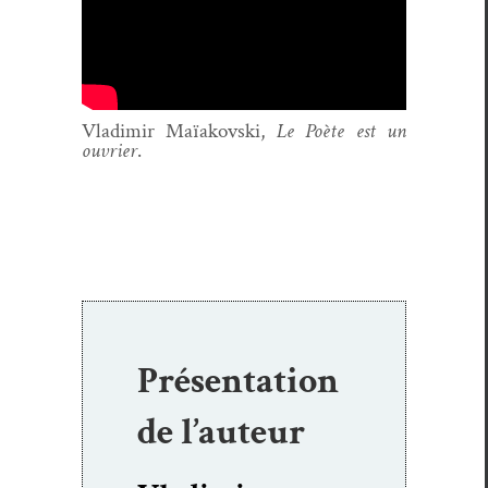
Vladimir Maïakovs­ki,
Le Poète est un
ouvri­er
.
Présentation
de l’auteur