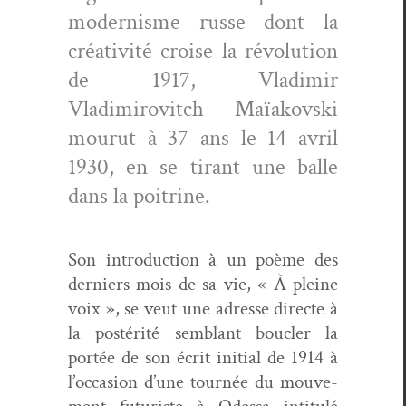
mod­ernisme russe dont la
créa­tiv­ité croise la révo­lu­tion
de 1917, Vladimir
Vladimirovitch Maïakovs­ki
mou­rut à 37 ans le 14 avril
1930, en se tirant une balle
dans la poitrine.
Son intro­duc­tion à un poème des
derniers mois de sa vie, « À pleine
voix », se veut une adresse directe à
la postérité sem­blant boucler la
portée de son écrit ini­tial de 1914 à
l’oc­ca­sion d’une tournée du mou­ve­