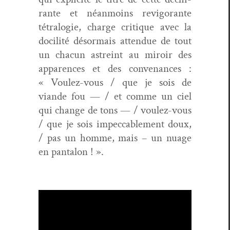
rante et néan­moins revig­o­rante
tétralo­gie, charge cri­tique avec la
docil­ité désor­mais atten­due de tout
un cha­cun astreint au miroir des
apparences et des con­ve­nances :
« Voulez-vous / que je sois de
viande fou — / et comme un ciel
qui change de tons — / voulez-vous
/ que je sois impec­ca­ble­ment doux,
/ pas un homme, mais – un nuage
en pantalon ! ».