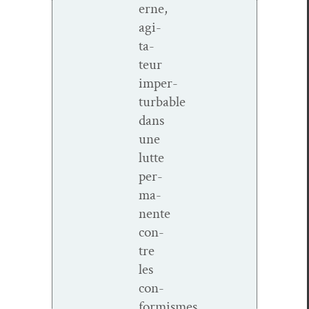
erne,
agi­
ta­
teur
imper­
turbable
dans
une
lutte
per­
ma­
nente
con­
tre
les
con­
formismes,