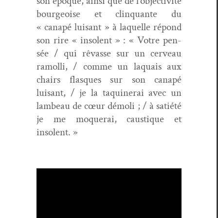
son époque, ain­si que de l’ob­jec­tiv­ité
bour­geoise et clin­quante du
« canapé luisant » à laque­lle répond
son rire « inso­lent » : « Votre pen­
sée / qui rêvasse sur un cerveau
ramol­li, / comme un laquais aux
chairs flasques sur son canapé
luisant, / je la taquin­erai avec un
lam­beau de cœur démoli ; / à satiété
je me moquerai, caus­tique et
insolent. »