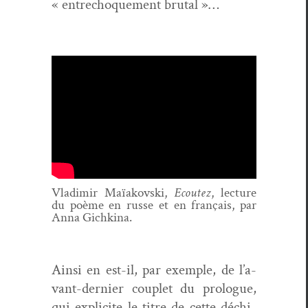
« entre­choque­ment brutal »…
Vladimir Maïakovs­ki,
Ecoutez
, lec­ture
du poème en russe et en français, par
Anna Gichkina.
Ain­si en est-il, par exem­ple, de l’a­
vant-dernier cou­plet du pro­logue,
qui explicite le titre de cette déchi­