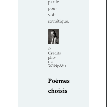
par le
pou­
voir
soviétique.
©
Crédits
pho­
tos
Wikipédia.
Poèmes
choi­sis