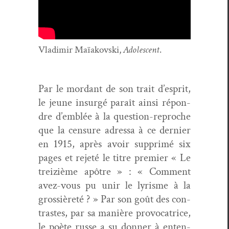
Vladimir Maïakovs­ki,
Ado­les­cent
.
Par le mor­dant de son trait d’e­sprit,
le jeune insurgé paraît ain­si répon­
dre d’emblée à la ques­tion-reproche
que la cen­sure adres­sa à ce dernier
en 1915, après avoir sup­primé six
pages et rejeté le titre pre­mier « Le
treiz­ième apôtre » : « Com­ment
avez-vous pu unir le lyrisme à la
grossièreté ? » Par son goût des con­
trastes, par sa manière provo­ca­trice,
le poète russe a su don­ner à enten­