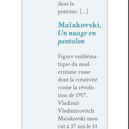
dans la
poitrine. […]
Maïakovski,
Un nuage en
pantalon
Fig­ure emblé­ma­
tique du mod­
ernisme russe
dont la créa­tiv­ité
croise la révo­lu­
tion de 1917,
Vladimir
Vladimirovitch
Maïakovs­ki mou­
rut à 37 ans le 14