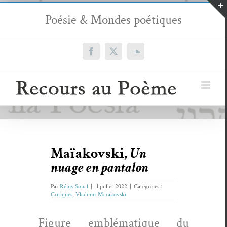
Passer
Poésie & Mondes poétiques
au
contenu
Facebook
X
SoundCloud
Maïakovski,
Un
nuage en pantalon
Par
Rémy Soual
|
1 juillet 2022
|
Catégories :
Critiques
,
Vladimir Maïakovski
Fig­ure emblé­ma­tique du