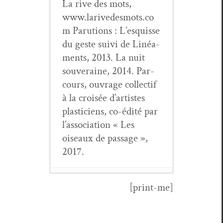
La rive des mots,
www.larivedesmots.co
m Paru­tions : L’esquisse
du geste suivi de Linéa­
ments, 2013. La nuit
sou­veraine, 2014. Par­
cours, ouvrage col­lec­tif
à la croisée d’artistes
plas­ti­ciens, co-édité par
l’as­so­ci­a­tion « Les
oiseaux de pas­sage »,
2017.
[print-me]
Chronique
musi­cale (19) :
JE NE VEUX