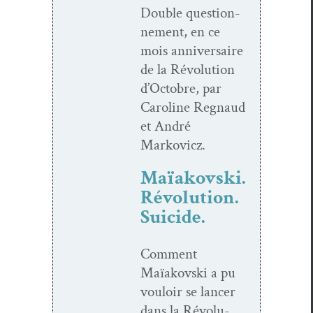
Dou­ble ques­tion­
nement, en ce
mois anniver­saire
de la Révo­lu­tion
d’Oc­to­bre, par
Car­o­line Reg­naud
et André
Markovicz.
Maïakovski.
Révolution.
Suicide.
Com­ment
Maïakovs­ki a pu
vouloir se lancer
dans la Révo­lu­