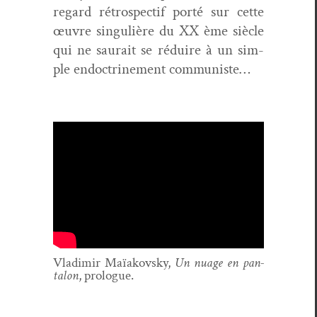
regard rétro­spec­tif porté sur cette
œuvre sin­gulière du XX ème siè­cle
qui ne saurait se réduire à un sim­
ple endoc­trine­ment communiste…
Vladimir Maïakovsky,
Un nuage en pan­
talon
, pro­logue.