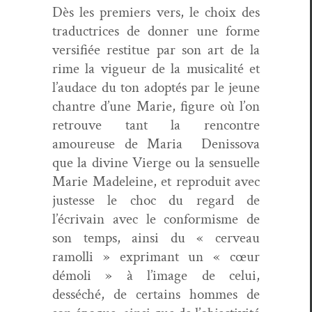
Dès les pre­miers vers, le choix des
tra­duc­tri­ces de don­ner une forme
ver­si­fiée restitue par son art de la
rime la vigueur de la musi­cal­ité et
l’au­dace du ton adop­tés par le jeune
chantre d’une Marie, fig­ure où l’on
retrou­ve tant la ren­con­tre
amoureuse de Maria Denisso­va
que la divine Vierge ou la sen­suelle
Marie Madeleine, et repro­duit avec
justesse le choc du regard de
l’écrivain avec le con­formisme de
son temps, ain­si du « cerveau
ramol­li » exp­ri­mant un « cœur
démoli » à l’im­age de celui,
desséché, de cer­tains hommes de