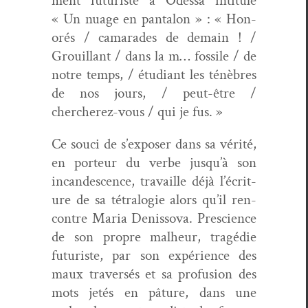
ment futur­iste à Odessa inti­t­ulé
« Un nuage en pan­talon » : « Hon­
orés / cama­rades de demain ! /
Grouil­lant / dans la m… fos­sile / de
notre temps, / étu­di­ant les ténèbres
de nos jours, / peut-être /
chercherez-vous / qui je fus. »
Ce souci de s’ex­pos­er dans sa vérité,
en por­teur du verbe jusqu’à son
incan­des­cence, tra­vaille déjà l’écri­t­
ure de sa tétralo­gie alors qu’il ren­
con­tre Maria Denisso­va. Pre­science
de son pro­pre mal­heur, tragédie
futur­iste, par son expéri­ence des
maux tra­ver­sés et sa pro­fu­sion des
mots jetés en pâture, dans une