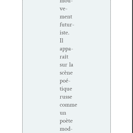
mou­
ve­
ment
futur­
iste.
Il
appa­
raît
sur la
scène
poé­
tique
russe
comme
un
poète
mod­