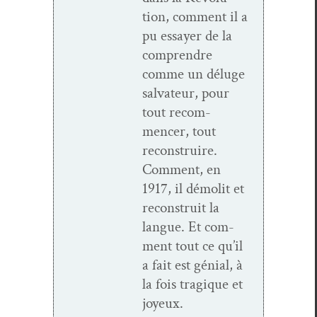
tion, com­ment il a
pu essay­er de la
com­pren­dre
comme un déluge
sal­va­teur, pour
tout recom­
mencer, tout
recon­stru­ire.
Com­ment, en
1917, il démolit et
recon­stru­it la
langue. Et com­
ment tout ce qu’il
a fait est génial, à
la fois trag­ique et
joyeux.