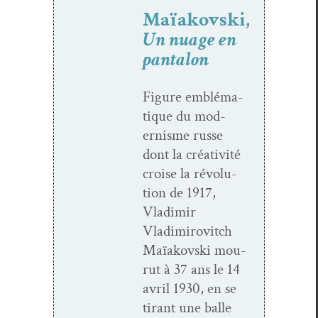
Maïakovski,
Un nuage en
pantalon
Fig­ure emblé­ma­
tique du mod­
ernisme russe
dont la créa­tiv­ité
croise la révo­lu­
tion de 1917,
Vladimir
Vladimirovitch
Maïakovs­ki mou­
rut à 37 ans le 14
avril 1930, en se
tirant une balle