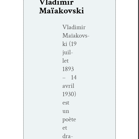
Vladimir
Maïakovski
Vladimir
Maïakovs­
ki (19
juil­
let
1893
– 14
avril
1930)
est
un
poète
et
dra­