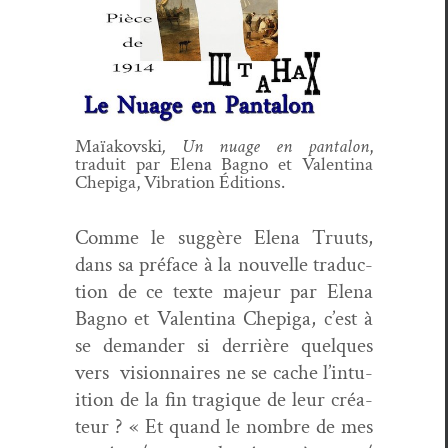
Maïakovs­ki
, Un nuage en pan­talon
,
traduit par Ele­na Bag­no et Valenti­na
Chep­i­ga, Vibra­tion Éditions.
Comme le sug­gère Ele­na Tru­uts,
dans sa pré­face à la nou­velle tra­duc­
tion de ce texte majeur par Ele­na
Bag­no et Valenti­na Chep­i­ga, c’est à
se deman­der si der­rière quelques
vers vision­naires ne se cache l’in­tu­
ition de la fin trag­ique de leur créa­
teur ? « Et quand le nom­bre de mes