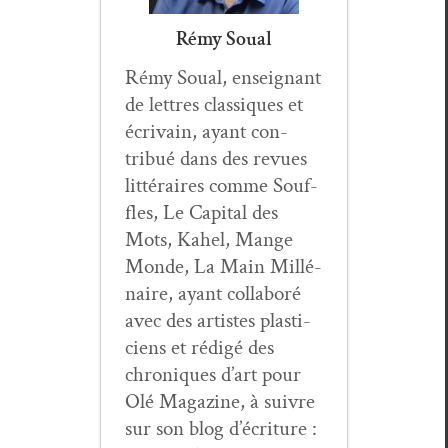
Rémy Soual
Rémy Soual, enseignant
de let­tres clas­siques et
écrivain, ayant con­
tribué dans des revues
lit­téraires comme Souf­
fles, Le Cap­i­tal des
Mots, Kahel, Mange
Monde, La Main Mil­lé­
naire, ayant col­laboré
avec des artistes plas­ti­
ciens et rédigé des
chroniques d’art pour
Olé Mag­a­zine, à suiv­re
sur son blog d’écri­t­ure :