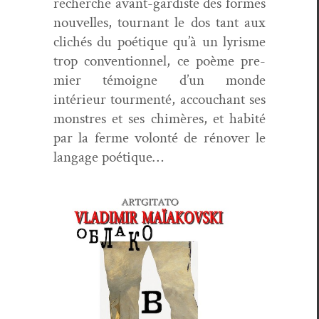
recherche avant-gardiste des formes
nou­velles, tour­nant le dos tant aux
clichés du poé­tique qu’à un lyrisme
trop con­ven­tion­nel, ce poème pre­
mier témoigne d’un monde
intérieur tour­men­té, accouchant ses
mon­stres et ses chimères, et habité
par la ferme volon­té de rénover le
lan­gage poétique…