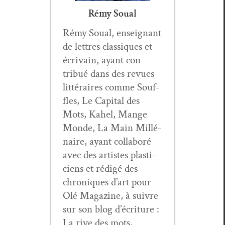
Rémy Soual
Rémy Soual, enseignant
de let­tres clas­siques et
écrivain, ayant con­
tribué dans des revues
lit­téraires comme Souf­
fles, Le Cap­i­tal des
Mots, Kahel, Mange
Monde, La Main Mil­lé­
naire, ayant col­laboré
avec des artistes plas­ti­
ciens et rédigé des
chroniques d’art pour
Olé Mag­a­zine, à suiv­re
sur son blog d’écri­t­ure :
La rive des mots,