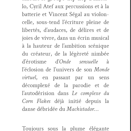
lo, Cyril Atef aux per­cus­sions et à la
bat­terie et Vin­cent Ségal au vio­lon­
celle, sous-tend l’écriture pleine de
lib­ertés, d’audaces, de délires et de
joies de vivre, dans un écrin musi­cal
à la hau­teur de l’ambition scénique
du créa­teur, de la légèreté nim­bée
d’érotisme d’
Onde sen­suelle
à
l’éclosion de l’univers de son
Monde
virtuel
, en pas­sant par un sens
décom­plexé de la par­o­die et de
l’autodérision dans
Le com­plexe du
Corn Flakes
déjà ini­tié depuis la
danse débridée du
Machis­ta­dor
…
Tou­jours sous la plume élé­gante