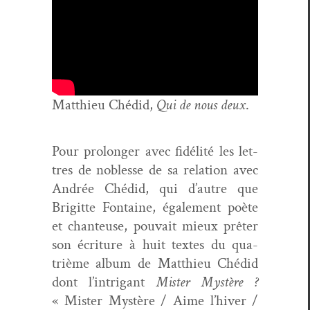
Matthieu Ché­did,
Qui de nous deux
.
Pour pro­longer avec fidél­ité les let­
tres de noblesse de sa rela­tion avec
Andrée Ché­did, qui d’autre que
Brigitte Fontaine, égale­ment poète
et chanteuse, pou­vait mieux prêter
son écri­t­ure à huit textes du qua­
trième album de Matthieu Ché­did
dont l’intrigant
Mis­ter Mys­tère ?
« Mis­ter Mys­tère / Aime l’hiver /