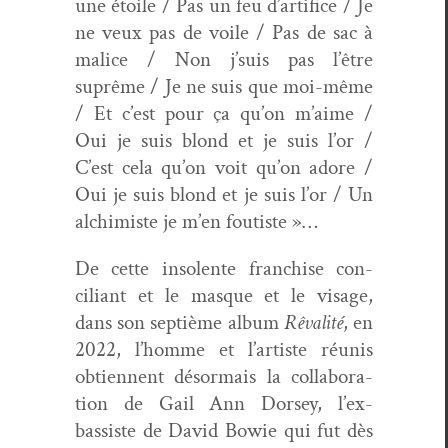
une étoile / Pas un feu d’artifice / Je
ne veux pas de voile / Pas de sac à
mal­ice / Non j’suis pas l’être
suprême / Je ne suis que moi-même
/ Et c’est pour ça qu’on m’aime /
Oui je suis blond et je suis l’or /
C’est cela qu’on voit qu’on adore /
Oui je suis blond et je suis l’or / Un
alchimiste je m’en foutiste »…
De cette inso­lente fran­chise con­
ciliant et le masque et le vis­age,
dans son sep­tième album
Rêval­ité
, en
2022, l’homme et l’artiste réu­nis
obti­en­nent désor­mais la col­lab­o­ra­
tion de Gail Ann Dorsey, l’ex-
bassiste de David Bowie qui fut dès