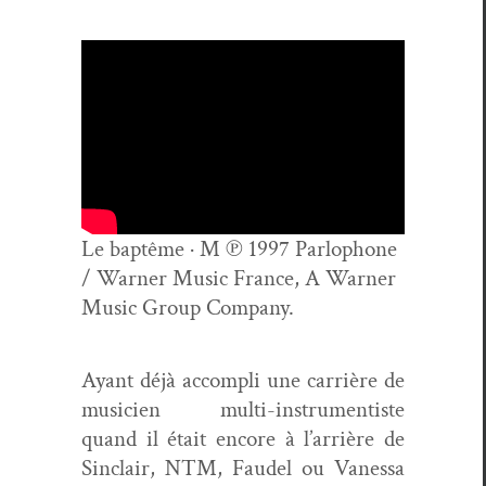
Le bap­tême · M ℗ 1997 Par­lophone
/ Warn­er Music France, A Warn­er
Music Group Company.
Ayant déjà accom­pli une car­rière de
musi­cien mul­ti-instru­men­tiste
quand il était encore à l’arrière de
Sin­clair, NTM, Faudel ou Vanes­sa