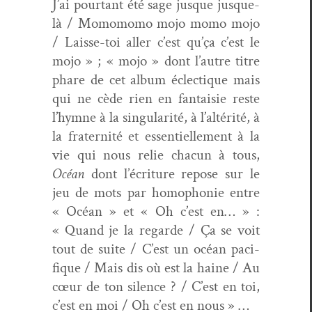
J’ai pour­tant été sage jusque jusque-
là / Momo­mo­mo mojo momo mojo
/ Laisse-toi aller c’est qu’ça c’est le
mojo » ; « mojo » dont l’autre titre
phare de cet album éclec­tique mais
qui ne cède rien en fan­taisie reste
l’hymne à la sin­gu­lar­ité, à l’altérité, à
la fra­ter­nité et essen­tielle­ment à la
vie qui nous relie cha­cun à tous,
Océan
dont l’écriture repose sur le
jeu de mots par homo­phonie entre
« Océan » et « Oh c’est en… » :
« Quand je la regarde / Ça se voit
tout de suite / C’est un océan paci­
fique / Mais dis où est la haine / Au
cœur de ton silence ? / C’est en toi,
c’est en moi / Oh c’est en nous » …