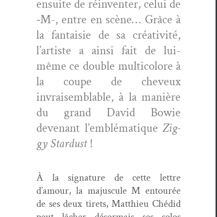
ensuite de réin­ven­ter, celui de
‑M-, entre en scène… Grâce à
la fan­taisie de sa créa­tiv­ité,
l’artiste a ain­si fait de lui-
même ce dou­ble mul­ti­col­ore à
la coupe de cheveux
invraisem­blable, à la manière
du grand David Bowie
devenant l’emblématique
Zig­
gy Star­dust
!
À la sig­na­ture de cette let­tre
d’amour, la majus­cule M entourée
de ses deux tirets, Matthieu Ché­did
peut lâch­er désor­mais ses solos