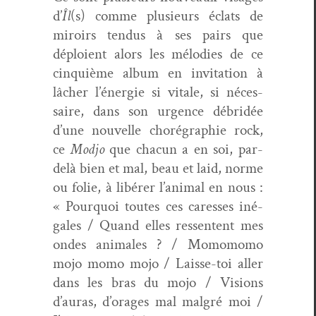
d’
Îl
(s) comme plusieurs éclats de
miroirs ten­dus à ses pairs que
déploient alors les mélodies de ce
cinquième album en invi­ta­tion à
lâch­er l’énergie si vitale, si néces­
saire, dans son urgence débridée
d’une nou­velle choré­gra­phie rock,
ce
Mod­jo
que cha­cun a en soi, par-
delà bien et mal, beau et laid, norme
ou folie, à libér­er l’animal en nous :
« Pourquoi toutes ces caress­es iné­
gales / Quand elles ressen­tent mes
ondes ani­males ? / Momo­mo­mo
mojo momo mojo / Laisse-toi aller
dans les bras du mojo / Visions
d’auras, d’orages mal mal­gré moi /