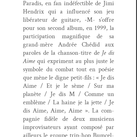
Par­adis, en fan indé­fectible de Jimi
Hen­drix qui a influ­encé son jeu
libéra­teur de gui­tare, ‑M- s’offre
pour son sec­ond album, en 1999, la
par­tic­i­pa­tion mag­nifique de sa
grand-mère Andrée Ché­did aux
paroles de la chan­son-titre de
Je dis
Aime
qui expri­ment au plus juste le
sym­bole du com­bat tout en poésie
que mène le digne petit-fils : « Je dis
Aime / Et je le sème / Sur ma
planète / Je dis M / Comme un
emblème / La haine je la jette / Je
dis Aime, Aime, Aime ». La com­
pag­nie fidèle de deux musi­ciens
impro­visa­teurs ayant com­posé par
ailleurs le groupe trip-hop Bum­cel­