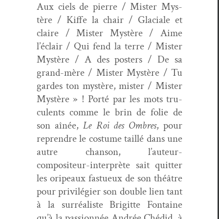
Aux ciels de pierre / Mis­ter Mys­
tère / Kiffe la chair / Glaciale et
claire / Mis­ter Mys­tère / Aime
l’éclair / Qui fend la terre / Mis­ter
Mys­tère / A des posters / De sa
grand-mère / Mis­ter Mys­tère / Tu
gardes ton mys­tère, mis­ter / Mis­ter
Mys­tère » ! Porté par les mots tru­
cu­lents comme le brin de folie de
son aînée,
Le Roi des Ombres
, pour
repren­dre le cos­tume tail­lé dans une
autre chan­son, l’auteur-
compositeur-interprète sait quit­ter
les ori­peaux fastueux de son théâtre
pour priv­ilégi­er son dou­ble lien tant
à la sur­réal­iste Brigitte Fontaine
qu’à la pas­sion­née Andrée Ché­did, à