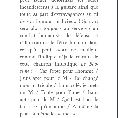
incan­des­cents à la gui­tare ain­si que
toute sa part d’extravagances au fil
de son humour mali­cieux ! Son art
sera alors tou­jours au ser­vice d’un
com­bat human­iste de défense et
d’illustration de l’être humain dans
ce qu’il peut avoir de meilleur
comme l’indique déjà le refrain de
cette chan­son ini­ti­a­tique
Le Bap­
tême
: « Car j’opte pour l’homme /
J’suis apte pour le M / J’ai changé
mon matricule / Immac­ulé, je mets
un M / J’opte pour l’âme / J’suis
apte pour le M / Qu’il est bon de
faire ce qu’on aime / À même la
peau, à même les veines » …