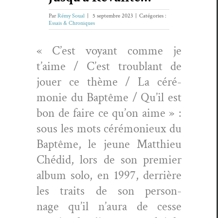
Par
Rémy Soual
|
5 septembre 2023
|
Catégories :
Essais & Chroniques
« C’est voy­ant comme je
t’aime / C’est trou­blant de
jouer ce thème / La céré­
monie du Bap­tême / Qu’il est
bon de faire ce qu’on aime » :
sous les mots céré­monieux du
Bap­tême, le jeune Matthieu
Ché­did, lors de son pre­mier
album solo, en 1997, der­rière
les traits de son per­son­
nage qu’il n’aura de cesse