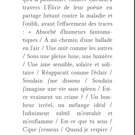
tra­vers
L’Élixir
de leur poésie en
partage lut­tant con­tre la mal­adie et
l’oubli, avant l’effacement des traces
: « Absorbé d’humeurs fan­toma­
tiques / À mi-chemin d’une bal­lade
en l’air / Une nuit comme les autres
/ Sous une pleine lune, une lumière
/ Une âme sen­si­ble, solaire et soli­
taire / Réap­pa­raît comme l’éclair /
Soudain j’me dis­sous / Soudain
j’imagine une vie sans spleen / Est-
ce vrai­ment un crime ? / Un bon­
heur irréel, un mélange idéal /
Infin­i­ment sub­til m’envahit et
m’enflamme / Est-ce que tu sens /
C’que j’ressens / Quand je respire /