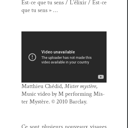
Est-ce que tu sens / L’élixir / Est-ce
que tu sens » …
Matthieu Ché­did,
Mis­ter mys­tère
,
Music video by M per­form­ing Mis­
ter Mys­tère. © 2010 Barclay.
Ce sont plusieurs nou­veaux vis­ages