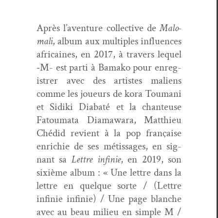
Après l’aventure col­lec­tive de
Mal­o­
ma­li
, album aux mul­ti­ples influ­ences
africaines, en 2017, à tra­vers lequel
‑M- est par­ti à Bamako pour enreg­
istr­er avec des artistes maliens
comme les joueurs de kora Toumani
et Sidi­ki Dia­baté et la chanteuse
Fatouma­ta Dia­mawara, Matthieu
Ché­did revient à la pop française
enrichie de ses métis­sages, en sig­
nant sa
Let­tre infinie
, en 2019, son
six­ième album : « Une let­tre dans la
let­tre en quelque sorte / (Let­tre
infinie infinie) / Une page blanche
avec au beau milieu en sim­ple M /