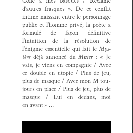
Colle à mes basques / Réclame
d’autres frasques ». De ce con­flit
intime nais­sant entre le per­son­nage
pub­lic et l’homme privé, la poète a
for­mulé de façon défini­tive
l’intuition de la réso­lu­tion de
l’énigme essen­tielle qui fait le
Mys­
tère
déjà annon­cé du
Mis­ter
: « Je
vais, je viens en com­pag­nie / Avec
ce dou­ble en utopie / Plus de jeu,
plus de masque / Avec mon M tou­
jours en place / Plus de jeu, plus de
masque / Lui en dedans, moi
en avant » …