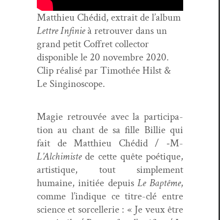
Matthieu Ché­did, e
xtrait de l’al­bum
Let­tre Infinie
à retrou­ver dans un
grand petit Cof­fret col­lec­tor
disponible le 20 novem­bre 2020.
Clip réal­isé par Tim­o­th­ée Hilst &
Le Singinoscope.
Magie retrou­vée avec la par­tic­i­pa­
tion au chant de sa fille Bil­lie qui
fait de Matthieu Ché­did / ‑M-
L’Alchimiste
de cette quête poé­tique,
artis­tique, tout sim­ple­ment
humaine, ini­tiée depuis
Le Bap­tême
,
comme l’indique ce titre-clé entre
sci­ence et sor­cel­lerie : « Je veux être