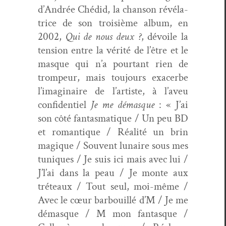
d’Andrée Ché­did, la chan­son révéla­
trice de son troisième album, en
2002,
Qui de nous deux ?
, dévoile la
ten­sion entre la vérité de l’être et le
masque qui n’a pour­tant rien de
trompeur, mais tou­jours exac­erbe
l’imaginaire de l’artiste, à l’aveu
con­fi­den­tiel
Je me démasque
: « J’ai
son côté fan­tas­ma­tique / Un peu BD
et roman­tique / Réal­ité un brin
mag­ique / Sou­vent lunaire sous mes
tuniques / Je suis ici mais avec lui /
J’l’ai dans la peau / Je monte aux
tréteaux / Tout seul, moi-même /
Avec le cœur bar­bouil­lé d’M / Je me
démasque / M mon fan­tasque /