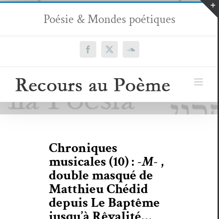
Passer
Poésie & Mondes poétiques
au
contenu
Facebook
X
SoundCloud
Chroniques
musicales (10) :
-M-
,
double masqué de
Matthieu Chédid
depuis Le Baptême
jusqu’à Rêvalité…