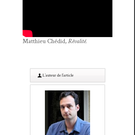
Matthieu Ché­did,
Rêval­ité.
L’au­teur de l’article