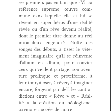
ses pre­miers pas en tant que ‑M- sa
référence suprême, œuvre com­
mune dans laque­lle elle et lui se
rêvent en super héros d’une réal­ité
rêvée ou d’un rêve devenu réal­ité,
dont le pre­mier titre donne au réel
mirac­uleux engen­dré l’étoffe des
songes des débuts, à tiss­er le vête­
ment imag­i­naire qu’il se réin­vente
d’album en album, pour con­vi­er
ceux qui veu­lent partager son aven­
ture pro­lifique et pro­téi­forme, à
leur tour, à oser, à rêver, à imag­in­er
encore, forgeant par-delà les con­tra­
dic­tions entre « Rêve » et « Réal­
ité » la créa­tion du néologisme-
oxymore-apogée-de-notre-