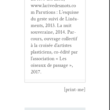
www.larivedesmots.co
m Paru­tions : L’esquisse
du geste suivi de Linéa­
ments, 2013. La nuit
sou­veraine, 2014. Par­
cours, ouvrage col­lec­tif
à la croisée d’artistes
plas­ti­ciens, co-édité par
l’as­so­ci­a­tion « Les
oiseaux de pas­sage »,
2017.
[print-me]
Chronique
musi­cale (19) :
JE NE VEUX