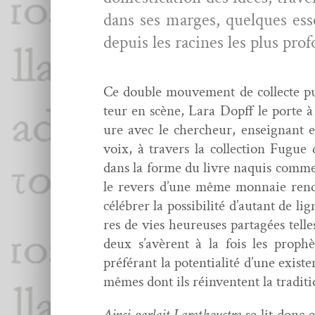
dans ses marges, quelques essen
depuis les racines les plus pro
Ce dou­ble mou­ve­ment de col­lecte p
teur en scène, Lara Dopff le porte à s
ure avec le chercheur, enseignant et 
voix, à tra­vers la col­lec­tion Fugue
dans la forme du livre naquis comme 
le revers d’une même mon­naie ren­du
célébr­er la pos­si­bil­ité d’autant de 
res de vies heureuses partagées telles 
deux s’avèrent à la fois les prophè
préférant la poten­tial­ité d’une exis­
mêmes dont ils réin­ven­tent la tradi
Ain­si par­lait Larathous­tra
se lit donc 