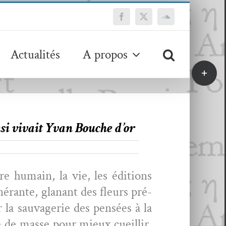
Facebook
X
SoundCloud
Actualités
A propos
Bascule
de
la
zone
de
si vivait Yvan Bouche d’or
la
barre
coulissa
tre humain, la vie, les édi­tions
nérante, glanant des fleurs pré­
r la sauvagerie des pen­sées à la
ure de masse pour mieux cueil­lir,