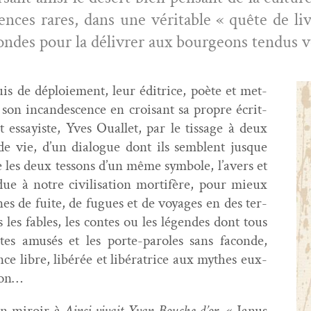
ces rares, dans une véri­ta­ble « quête de liv
­fondes pour la délivr­er aux bour­geons ten­dus
uis de déploiement, leur éditrice, poète et met­
on incan­des­cence en croisant sa pro­pre écri­t­
essay­iste, Yves Oual­let, par le tis­sage à deux
 de vie, d’un dia­logue dont ils sem­blent jusque
les deux tes­sons d’un même sym­bole, l’avers et
e à notre civil­i­sa­tion mor­tifère, pour mieux
lignes de fuite, de fugues et de voy­ages en des ter­
les fables, les con­tes ou les légen­des dont tous
tes amusés et les porte-paroles sans faconde,
tence libre, libérée et libéra­trice aux mythes eux-
tion…
en miroir à
Ain­si vivait Yvan Bouche d’or
, « Janus