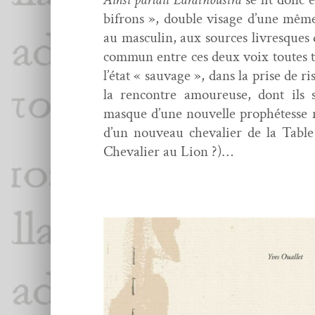
bifrons », dou­ble vis­age d’une mê
au mas­culin, aux sources livresques 
com­mun entre ces deux voix toutes to
l’état « sauvage », dans la prise de
la ren­con­tre amoureuse, dont ils 
masque d’une nou­velle prophétesse 
d’un nou­veau cheva­lier de la Tab
Cheva­lier au Lion ?)…