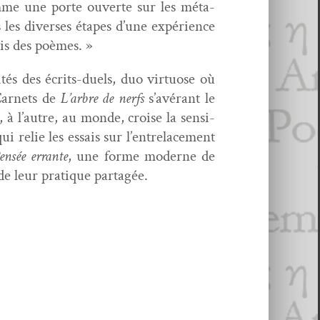
me une porte ouverte sur les méta­
s les divers­es étapes d’une expéri­ence
is des poèmes. »
ités des écrits-duels, duo vir­tu­ose où
Car­nets de
L’arbre de nerfs
s’avérant le
, à l’autre, au monde, croise la sen­si­
qui relie les essais sur l’entrelacement
n­sée errante
, une forme mod­erne de
é de leur pra­tique partagée.