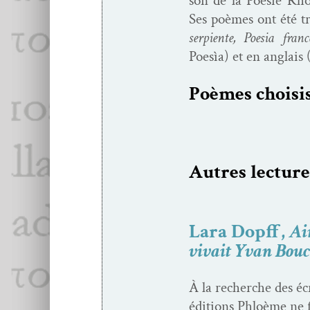
son de la Poésie Rh
Ses poèmes ont été tra
ser­pi­ente, Poe­sia franc
Poesìa) et en anglais 
Poèmes choi­si
Autres lec­ture
Lara Dopff,
Ai
vivait Yvan Bouc
À la recherche des écri
édi­tions Phloème ne f