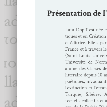
Présentation de l
Lara Dopff est née e
tiques et en Créa­tion 
et éditrice. Elle a par
France et à tra­vers l
(Saint Louis Uni­ver­s
Uni­ver­sité de Nor­m
ani­me des Class­es de
lit­téraire depuis 10 
poé­tiques, invo­quant
l’extinction et l’err
Turquie, Sibérie, 
recueils col­lec­tifs et