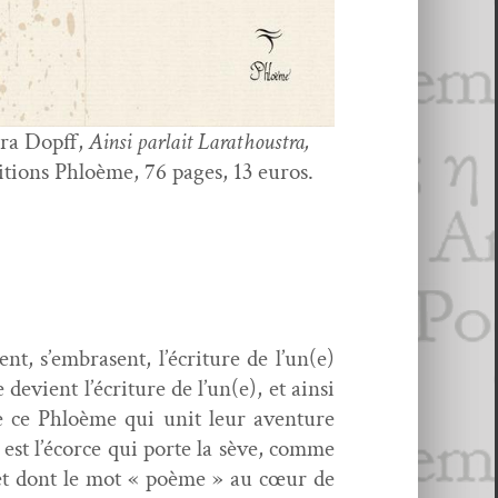
ra Dopff,
Ain­si par­lait Larathous­tra,
i­tions Phloème, 76 pages, 13 euros.
ent, s’embrasent, l’écriture de l’un(e)
e devient l’écriture de l’un(e), et ain­si
 ce Phloème qui unit leur aven­ture
me est l’écorce qui porte la sève, comme
 » et dont le mot « poème » au cœur de