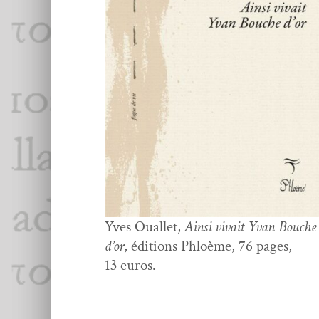
Yves Oual­let,
Ain­si vivait Yvan Bouche
d’or
, édi­tions Phloème, 76 pages,
13 euros.