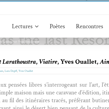
Lectures
Poètes
Rencontres
et, Ainsi vivait Yvan Bouche d’or
t Larathoustra
,
Viatire
, Yves Ouallet,
Ain
ues
,
Lara Dopff
,
Yves Ouallet
ux pen­sées libres s’interrogeant sur l’art, l’ê
­ple mai­son mais une car­a­vane d’édition, iti
au fil des itinéraires tracés, préférant butin­e
er­sant ain­si le désert bien pen­sant de la cul­t