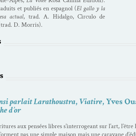
ône-Alpes,
La Volée
Rosa Can­i­na Edi­tion).
duits et pub­liés en espag­nol (
El gal­lo y la
e­sa actu­al
, trad. A. Hidal­go, Cìr­cu­lo de
(trad. D. Morris).
s
s
nsi parlait Larathoustra
,
Viatire
, Yves Ou
he d’or
­t­ures aux pen­sées libres s’interrogeant sur l’art, l’être
or­ment pas une sim­ple mai­son mais une car­a­vane d’édi