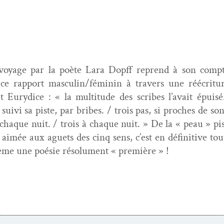
oy­age par la poète Lara Dopff reprend à son compte
ce rap­port masculin/féminin à tra­vers une réécri­t­
y­dice : « la mul­ti­tude des scribes l’avait épuisé. / 
 suivi sa piste, par bribes. / trois pas, si proches de son 
, chaque nuit. / trois à chaque nuit. » De la « peau » pis
 aimée aux aguets des cinq sens, c’est en défini­tive to
hloème une poésie résol­u­ment « première » !