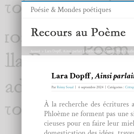
Passer
Poésie & Mondes poétiques
au
contenu
Lara Dopff, Ainsi parlait Larathoustra, Viatire, Yves Ouall
Accueil
Lara Dopff,
Ainsi parlai
Par
Rémy Soual
|
6 septembre 2024
|
Catégories :
Critiq
À la recherche des écri­t­ures a
Phloème ne for­ment pas une sim
cieuses pour en faire leur miel 
domes­ti­ca­tion des idées, tra­v