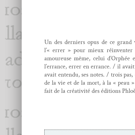
Un des derniers opus de ce grand v
l’« errer » pour mieux réin­ven­ter 
amoureuse même, celui d’Orphée et Eur
l’errance, errer en errance. / il avait
avait enten­du, ses notes. / trois pas
de la vie et de la mort, à la « peau »
fait de la créa­tiv­ité des édi­tions P