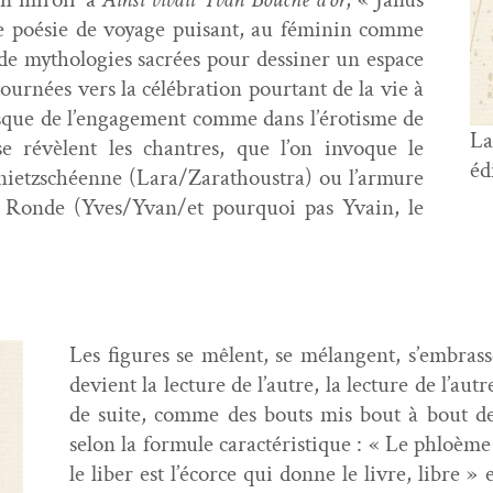
me poésie de voy­age puisant, au féminin comme
de mytholo­gies sacrées pour dessin­er un espace
urnées vers la célébra­tion pour­tant de la vie à
 risque de l’engagement comme dans l’érotisme de
La
se révè­lent les chantres, que l’on invoque le
éd
niet­zschéenne (Lara/Zarathoustra) ou l’armure
le Ronde (Yves/Yvan/et pourquoi pas Yvain, le
Les fig­ures se mêlent, se mélan­gent, s’embrass
devient la lec­ture de l’autre, la lec­ture de l’autr
de suite, comme des bouts mis bout à bout de
selon la for­mule car­ac­téris­tique : « Le phloè
le liber est l’écorce qui donne le livre, libre