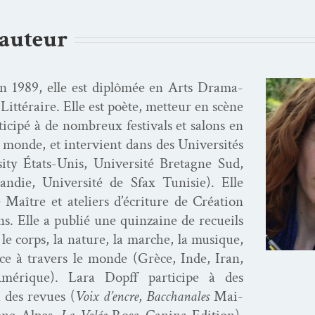
’auteur
n 1989, elle est diplômée en Arts Dra­ma­
Lit­téraire. Elle est poète, met­teur en scène
­ticipé à de nom­breux fes­ti­vals et salons en
e monde, et inter­vient dans des Uni­ver­sités
i­ty États-Unis, Uni­ver­sité Bre­tagne Sud,
andie, Uni­ver­sité de Sfax Tunisie). Elle
 Maître et ate­liers d’écriture de Créa­tion
ans. Elle a pub­lié une quin­zaine de recueils
 le corps, la nature, la marche, la musique,
ance à tra­vers le monde (Grèce, Inde, Iran,
Amérique). Lara Dopff par­ticipe à des
 à des revues (
Voix d’en­cre
,
Bac­cha­nales
Mai­