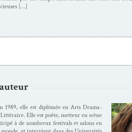
écieuses […]
’auteur
n 1989, elle est diplômée en Arts Dra­ma­
Lit­téraire. Elle est poète, met­teur en scène
­ticipé à de nom­breux fes­ti­vals et salons en
e monde, et inter­vient dans des Uni­ver­sités