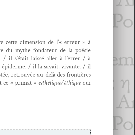
 cette dimen­sion de l’« erreur » à
ure du mythe fon­da­teur de la poésie
il s’était lais­sé aller à l’errer / à
épi­derme. / il la savait, vivante. / il
tée, retrou­vée au-delà des fron­tières
ut ce « pri­mat »
esthétique/éthique
qui