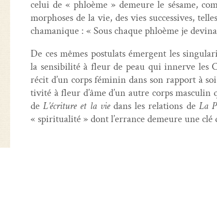
celui de « phloème » demeure le sésame, com
mor­phoses de la vie, des vies suc­ces­sives, telle
chamanique : « Sous chaque phloème je dev­ina
De ces mêmes pos­tu­lats émer­gent les sin­gu­lar­
la sen­si­bil­ité à fleur de peau qui innerve les 
réc­it d’un corps féminin dans son rap­port à soi
tiv­ité à fleur d’âme d’un autre corps mas­culin 
de
L’écriture et la vie
dans les rela­tions de
La Pe
« spir­i­tu­al­ité » dont l’errance demeure une cl