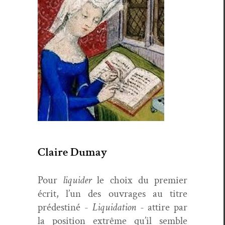
Claire Dumay
Pour
liq­uider
le choix du pre­mier
écrit, l’un des ouvrages au titre
prédes­tiné -
Liq­ui­da­tion -
attire par
la posi­tion extrême qu’il sem­ble