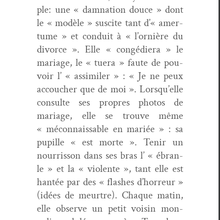
ple: une « damna­tion douce » dont
le « mod­èle » sus­cite tant d’« amer­
tume » et con­duit à « l’ornière du
divorce ». Elle « con­gédiera » le
mariage, le « tuera » faute de pou­
voir l’ « assim­i­l­er » : « Je ne peux
accouch­er que de moi ». Lorsqu’elle
con­sulte ses pro­pres pho­tos de
mariage, elle se trou­ve même
« mécon­naiss­able en mar­iée » : sa
pupille « est morte ». Tenir un
nour­ris­son dans ses bras l’ « ébran­
le » et la « vio­lente », tant elle est
han­tée par des « flash­es d’horreur »
(idées de meurtre). Chaque matin,
elle observe un petit voisin mon­