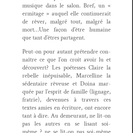
musique dans le salon. Bref, un «
ermitage » auquel elle con­tin­uerait
de rêver, mal­gré tout, mal­gré la
mort…Une façon d’être humaine
que tant d’êtres partagent.
Peut-on pour autant pré­ten­dre con­
naître ce que l’on croit avoir lu et
décou­vert? Les poét­esses Claire la
rebelle inépuis­able, Mar­celline la
séden­taire rêveuse et Doina mar­
quée par l’esprit de famille (lig­nage,
fratrie), dev­enues à tra­vers ces
textes amies en écri­t­ure, ont encore
tant à dire. Au demeu­rant, ne lit-on
pas les autres en se lisant soi-
même ? ne se lit-on pas soi-même