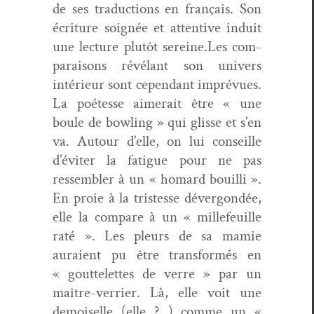
de ses tra­duc­tions en français. Son
écri­t­ure soignée et atten­tive induit
une lec­ture plutôt sereine.Les com­
para­isons révélant son univers
intérieur sont cepen­dant imprévues.
La poétesse aimerait être « une
boule de bowl­ing » qui glisse et s’en
va. Autour d’elle, on lui con­seille
d’éviter la fatigue pour ne pas
ressem­bler à un « homard bouil­li ».
En proie à la tristesse déver­gondée,
elle la com­pare à un « mille­feuille
raté ». Les pleurs de sa mamie
auraient pu être trans­for­més en
« gout­telettes de verre » par un
maître-ver­ri­er. Là, elle voit une
demoi­selle (elle ? ) comme un «