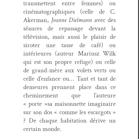
trans­met­tent entre femmes) ou
ciné­matographiques (celle de C.
Aker­man,
Jeanne Diel­mann
avec des
séances de repas­sage devant la
télévi­sion, mais aus­si le plaisir de
sirot­er une tasse de café) ou
intérieures (auteur Mar­iusz Wilk
qui est son pro­pre refuge) ou celle
de grand-mère aux volets verts ou
celle d’enfance ou… Tant et tant de
demeures pren­nent place dans ce
chem­ine­ment que l’auteure
« porte »sa maison­nette imag­i­naire
sur son dos « comme les escar­gots »
? De chaque habi­ta­tion dérive un
cer­tain monde.