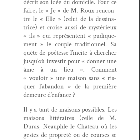
décrit son idée du domi­cile. Pour ce
faire, le « Je » de M. Roux ren­con­
tre le « Elle » (celui de la dessi­na­
trice) et croise aus­si de mys­térieux
« ils » qui représen­tent « pudique­
ment » le cou­ple tra­di­tion­nel. Sa
quête de poétesse l’incite à chercher
jusqu’où inve­stir pour « don­ner une
âme à un lieu ». Com­ment
« vouloir » une mai­son sans « ris­
quer l’abandon » de la pre­mière
demeure d’enfance ?
Il y a tant de maisons pos­si­bles. Les
maisons lit­téraires (celle de M.
Duras, Neauphle le Château où les
gestes de pro­preté ou de cours­es se