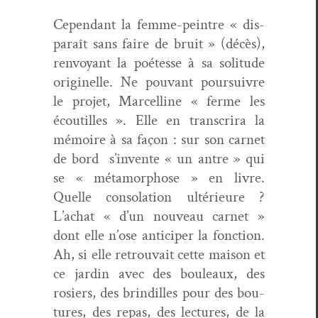
Cepen­dant la femme-pein­tre « dis­
paraît sans faire de bruit » (décès),
ren­voy­ant la poétesse à sa soli­tude
orig­inelle. Ne pou­vant pour­suiv­re
le pro­jet, Mar­celline « ferme les
écoutilles ». Elle en tran­scrira la
mémoire à sa façon : sur son car­net
de bord s’invente « un antre » qui
se « méta­mor­phose » en livre.
Quelle con­so­la­tion ultérieure ?
L’achat « d’un nou­veau car­net »
dont elle n’ose anticiper la fonc­tion.
Ah, si elle retrou­vait cette mai­son et
ce jardin avec des bouleaux, des
rosiers, des brindilles pour des bou­
tures, des repas, des lec­tures, de la