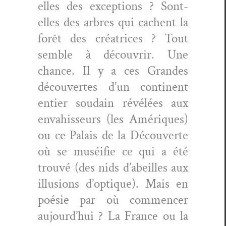
elles des excep­tions ? Sont-
elles des arbres qui cachent la
forêt des créa­tri­ces ? Tout
sem­ble à décou­vrir. Une
chance. Il y a ces Grandes
décou­vertes d’un con­ti­nent
entier soudain révélées aux
envahisseurs (les Amériques)
ou ce Palais de la Décou­verte
où se muséi­fie ce qui a été
trou­vé (des nids d’abeilles aux
illu­sions d’optique). Mais en
poésie par où com­mencer
aujourd’hui ? La France ou la