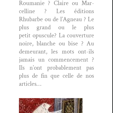
Roumanie ? Claire ou Mar­
celline ? Les édi­tions
Rhubarbe ou de l’Agneau ? Le
plus grand ou le plus
petit opus­cule? La cou­ver­ture
noire, blanche ou bise ? Au
demeu­rant, les mots ont-ils
jamais un com­mence­ment ?
Ils n’ont prob­a­ble­ment pas
plus de fin que celle de nos
articles…