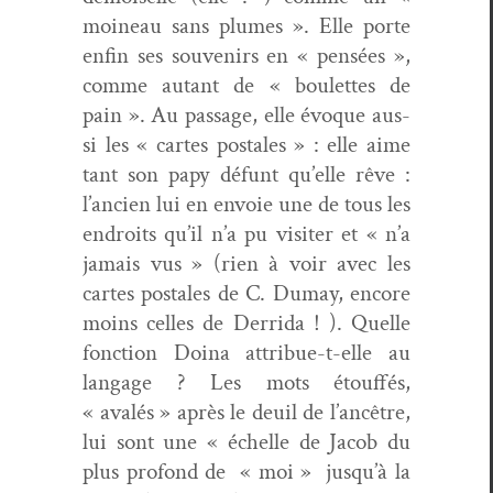
moineau sans plumes ». Elle porte
enfin ses sou­venirs en « pen­sées »,
comme autant de « boulettes de
pain ». Au pas­sage, elle évoque aus­
si les « cartes postales » : elle aime
tant son papy défunt qu’elle rêve :
l’ancien lui en envoie une de tous les
endroits qu’il n’a pu vis­iter et « n’a
jamais vus » (rien à voir avec les
cartes postales de C. Dumay, encore
moins celles de Der­ri­da ! ). Quelle
fonc­tion Doina attribue-t-elle au
lan­gage ? Les mots étouf­fés,
« avalés » après le deuil de l’ancêtre,
lui sont une « échelle de Jacob du
plus pro­fond de « moi » jusqu’à la