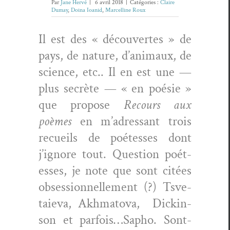
Par
Jane Hervé
|
6 avril 2018
|
Catégories :
Claire
Dumay
,
Doina Ioanid
,
Marcelline Roux
Il est des « décou­vertes » de
pays, de nature, d’animaux, de
sci­ence, etc.. Il en est une —
plus secrète — « en poésie »
que pro­pose
Recours aux
poèmes
en m’adressant trois
recueils de poét­esses dont
j’ignore tout. Ques­tion poét­
esses, je note que sont citées
obses­sion­nelle­ment (?) Tsve­
taie­va, Akhma­to­va,
Dick­in­
son et parfois…Sapho. Sont-