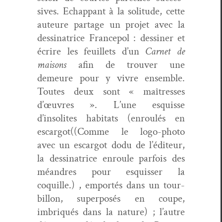
sives. Echap­pant à la soli­tude, cette
auteure partage un pro­jet avec la
dessi­na­trice Fran­ce­pol : dessin­er et
écrire les feuil­lets d’un
Car­net de
maisons
afin de trou­ver une
demeure pour y vivre ensem­ble.
Toutes deux sont « maîtress­es
d’œuvres ». L’une esquisse
d’insolites habi­tats (enroulés en
escargot((Comme le logo-pho­to
avec un escar­got dodu de l’éditeur,
la dessi­na­trice enroule par­fois des
méan­dres pour esquiss­er la
coquille.) , emportés dans un tour­
bil­lon, super­posés en coupe,
imbriqués dans la nature) ; l’autre