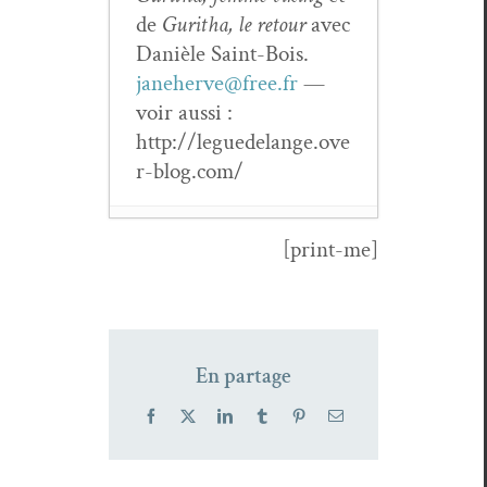
de
Guritha, le retour
avec
Danièle Saint-Bois.
janeherve@free.fr
—
voir aus­si :
http://leguedelange.ove
r-blog.com/
[print-me]
Revue
Dis­so­
nances
n°42,
mai 2022
- 6
juil­let 2023
En partage
Revue
Dis­so­
nances
n°42,
Facebook
X
LinkedIn
Tumblr
Pinterest
Email
mai 2022
- 5
sep­tem­bre 2022