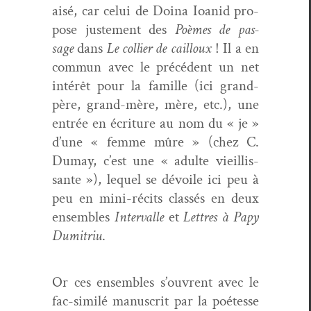
aisé, car celui de Doina Ioanid pro­
pose juste­ment des
Poèmes de pas­
sage
dans
Le col­lier de cail­loux
! Il a en
com­mun avec le précé­dent un net
intérêt pour la famille (ici grand-
père, grand-mère, mère, etc.), une
entrée en écri­t­ure au nom du « je »
d’une « femme mûre » (chez C.
Dumay, c’est une « adulte vieil­lis­
sante »), lequel se dévoile ici peu à
peu en mini-réc­its classés en deux
ensem­bles
Inter­valle
et
Let­tres à
Papy
Dumitriu
.
Or ces ensem­bles s’ouvrent avec le
fac-sim­ilé man­u­scrit par la poétesse