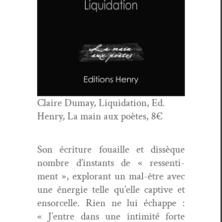
Claire Dumay, Liq­ui­da­tion, Ed.
Hen­ry, La main aux poètes, 8€
Son écri­t­ure fouaille et dis­sèque
nom­bre d’instants de « ressen­ti­
ment », explo­rant un mal-être avec
une énergie telle qu’elle cap­tive et
ensor­celle. Rien ne lui échappe :
« J’entre dans une intim­ité forte