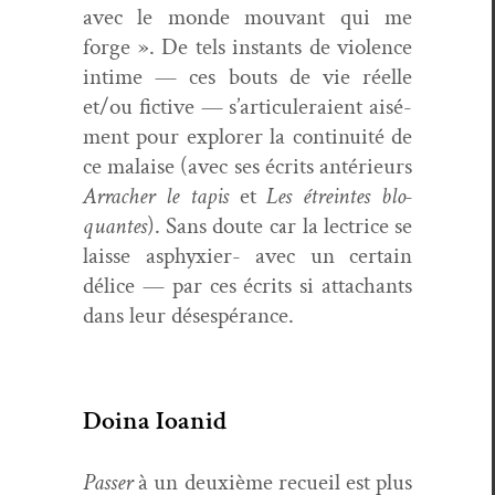
avec le monde mou­vant qui me
forge ». De tels instants de vio­lence
intime — ces bouts de vie réelle
et/ou fic­tive — s’articuleraient aisé­
ment pour explor­er la con­ti­nu­ité de
ce malaise (avec ses écrits antérieurs
Arracher le tapis
et
Les étreintes blo­
quantes
). Sans doute car la lec­trice se
laisse asphyx­i­er- avec un cer­tain
délice — par ces écrits si attachants
dans leur désespérance.
Doina Ioanid
Pass­er
à un deux­ième recueil est plus