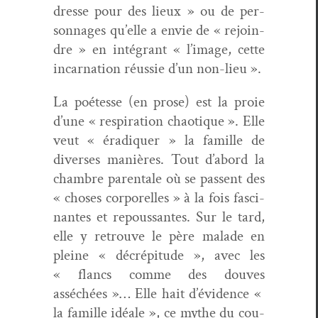
dresse pour des lieux » ou de per­
son­nages qu’elle a envie de « rejoin­
dre » en inté­grant « l’image, cette
incar­na­tion réussie d’un non-lieu ».
La poétesse (en prose) est la proie
d’une « res­pi­ra­tion chao­tique ». Elle
veut « éradi­quer » la famille de
divers­es manières. Tout d’abord la
cham­bre parentale où se passent des
« choses cor­porelles » à la fois fasci­
nantes et repous­santes. Sur le tard,
elle y retrou­ve le père malade en
pleine « décrépi­tude », avec les
« flancs comme des dou­ves
asséchées »… Elle hait d’évidence «
la famille idéale », ce mythe du cou­