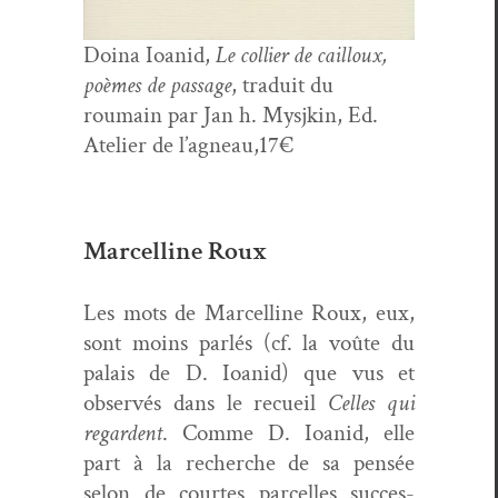
Doina Ioanid,
Le col­lier de cail­loux,
poèmes de pas­sage
, traduit du
roumain par Jan h. Mysjkin, Ed.
Ate­lier de l’agneau,17€
Marcelline Roux
Les mots de Mar­celline Roux, eux,
sont moins par­lés (cf. la voûte du
palais de D. Ioanid) que vus et
observés dans le recueil
Celles qui
regar­dent
. Comme D. Ioanid, elle
part à la recherche de sa pen­sée
selon de cour­tes par­celles suc­ces­