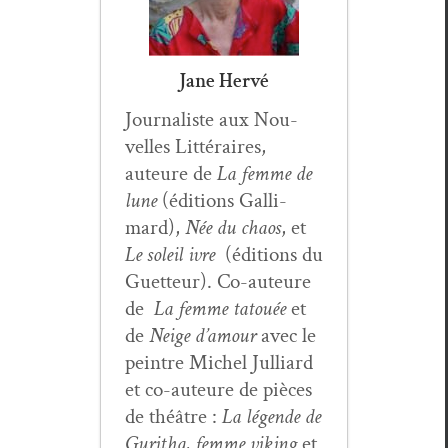
Jane Hervé
Jour­nal­iste aux Nou­
velles Lit­téraires,
auteure de
La femme de
lune
(édi­tions Gal­li­
mard),
Née du chaos
, et
Le soleil ivre
(édi­tions du
Guet­teur). Co-auteure
de
La femme tatouée
et
de
Neige d’amour
avec le
pein­tre Michel Jul­liard
et co-auteure de pièces
de théâtre :
La légende de
Guritha, femme viking
et