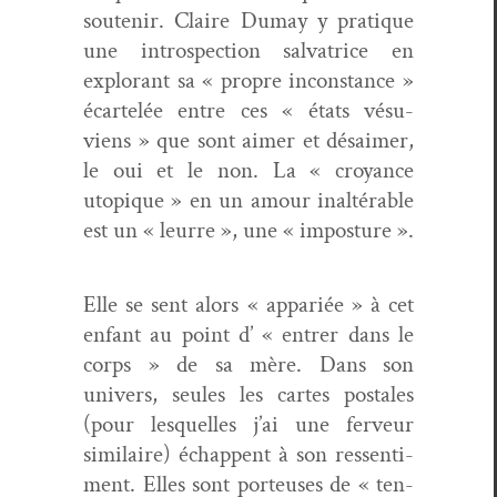
soutenir. Claire Dumay y pra­tique
une intro­spec­tion sal­va­trice en
explo­rant sa « pro­pre incon­stance »
écartelée entre ces « états vésu­
viens » que sont aimer et désaimer,
le oui et le non. La « croy­ance
utopique » en un amour inaltérable
est un « leurre », une « imposture ».
Elle se sent alors « appar­iée » à cet
enfant au point d’ « entr­er dans le
corps » de sa mère. Dans son
univers, seules les cartes postales
(pour lesquelles j’ai une fer­veur
sim­i­laire) échap­pent à son ressen­ti­
ment. Elles sont por­teuses de « ten­