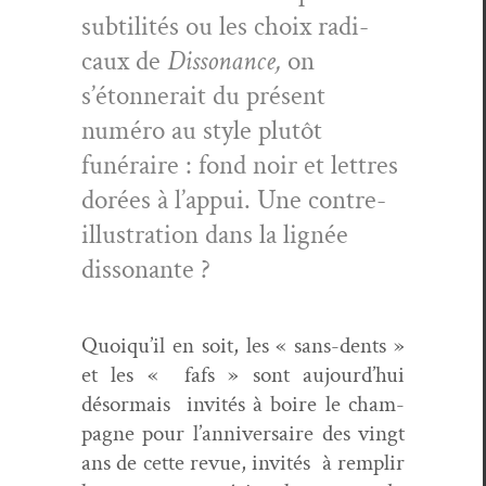
sub­til­ités ou les choix rad­i­
caux de
Dis­so­nance,
on
s’étonnerait du présent
numéro au style plutôt
funéraire : fond noir et let­tres
dorées à l’appui. Une con­tre-
illus­tra­tion dans la lignée
dissonante ?
Quoiqu’il en soit, les « sans-dents »
et les « fafs » sont aujourd’hui
désor­mais invités à boire le cham­
pagne pour l’anniversaire des vingt
ans de cette revue, invités à rem­plir