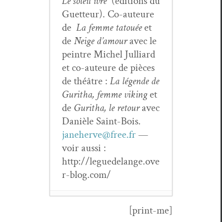
Le soleil ivre
(édi­tions du
Guet­teur). Co-auteure
de
La femme tatouée
et
de
Neige d’amour
avec le
pein­tre Michel Jul­liard
et co-auteure de pièces
de théâtre :
La légende de
Guritha, femme viking
et
de
Guritha, le retour
avec
Danièle Saint-Bois.
janeherve@free.fr
—
voir aus­si :
http://leguedelange.ove
r-blog.com/
[print-me]
Revue
Dis­so­