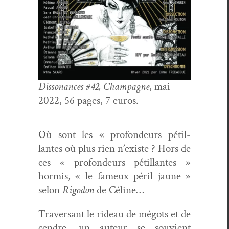
Dis­so­nances #42, Cham­pagne
, mai
2022, 56 pages, 7 euros.
Où sont les « pro­fondeurs pétil­
lantes où plus rien n’existe ? Hors de
ces « pro­fondeurs pétil­lantes »
hormis, « le fameux péril jaune »
selon
Rigodon
de Céline…
Tra­ver­sant le rideau de mégots et de
cen­dre, un auteur se sou­vient