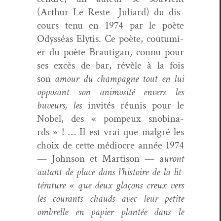
(Arthur Le Reste- Juliard) du dis­
cours tenu en 1974 par le poète
Odysséas Elytis. Ce poète, cou­tu­mi­
er du poète Brauti­gan, con­nu pour
ses excès de bar, révèle à la fois
son
amour du cham­pagne tout en lui
opposant son ani­mosité envers les
buveurs, les
invités réu­nis pour le
Nobel, des « pom­peux snobi­na­
rds » ! … Il est vrai que mal­gré les
choix de cette médiocre année 1974
— John­son et Mar­ti­son — a
uront
autant de place dans l’histoire de la lit­
téra­ture « que deux glaçons creux vers
les courants chauds avec leur petite
ombrelle en papi­er plan­tée dans le