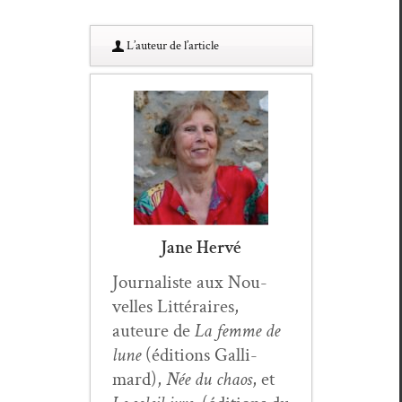
L’au­teur de l’article
Jane Hervé
Jour­nal­iste aux Nou­
velles Lit­téraires,
auteure de
La femme de
lune
(édi­tions Gal­li­
mard),
Née du chaos
, et