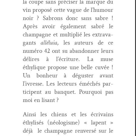
la coupe sans pré­cis­er la mar­que du
vin pro­posé cette vague de l’humour
noir ? Sabrons donc sans sabre !
Après avoir égale­ment sabré le
cham­pagne et mul­ti­plié les extrav­a­
gants
alléluia
, les auteurs de ce
numéro 42 ont su aban­don­ner leurs
délires à l’écriture. La muse
éthylique pro­pose une belle cuvée !
Un bon­heur à déguster avant
l’ivresse. Les lecteurs éméchés par­
ticipent au ban­quet. Pourquoi pas
moi en lisant ?
Ain­si les chiens et les écrivains
éthylisés (néol­o­gisme) « lapent »
déjà le cham­pagne ren­ver­sé sur le