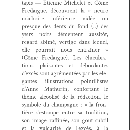
tapis — Eti­enne Michelet et Côme
Fredaigue, décou­vrent la « neu­ro
mâchoire inférieure vidée ou
presque des dents du fond (..) des
yeux noirs démentent aus­sitôt,
regard abimé, ver­tige dans lequel,
elle pour­rait nous entraîn­er »
(Côme Fredaigue). Les élu­cubra­
tions plaisantes et débor­dantes
d’excès sont agré­men­tées par les élé­
gantes illus­tra­tions pointil­listes
d’Anne Math­urin, con­for­t­ant le
thème alcoolisé de la rédac­tion, le
sym­bole du cham­pagne : « la fron­
tière s’estompe entre sa tra­di­tion,
son image raf­finée, son gout sub­til
et la vul­gar­ité de l’excès, à la