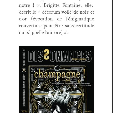
nôtre ! ». Brigitte Fontaine, elle,
décrit le « déco­rum voilé de noir et
d’or (évo­ca­tion de l’énigmatique
cou­ver­ture peut-être sans cer­ti­tude
qui s’appelle l’aurore) ».