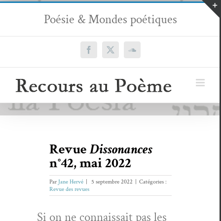
Passer
Poésie & Mondes poétiques
au
contenu
Facebook
X
SoundCloud
Revue
Dissonances
n°42, mai 2022
Par
Jane Hervé
|
5 septembre 2022
|
Catégories :
Revue des revues
Si on ne con­nais­sait pas les