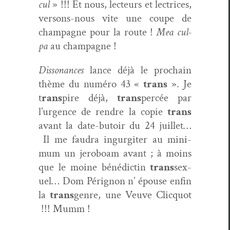
cul
» !!! Et nous, lecteurs et lec­tri­ces,
ver­sons-nous vite une coupe de
cham­pagne pour la route !
Mea cul­
pa
au champagne !
Dis­so­nances
lance déjà le prochain
thème du numéro 43 «
trans
». Je
t
rans
pire déjà,
trans
per­cée par
l’urgence de ren­dre la copie
trans
avant la date-butoir du 24 juil­let…
Il me fau­dra ingur­giter au min­i­
mum un jer­oboam avant ; à moins
que le moine béné­dictin
trans
sex­
uel… Dom Pérignon n’ épouse enfin
la
trans
genre, une Veuve Clic­quot
!!! Mumm !