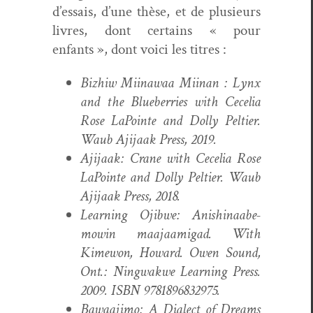
d’essais, d’une thèse, et de plusieurs
livres, dont cer­tains « pour
enfants », dont voici les titres :
Bizhiw Miinawaa Miinan : Lynx
and the Blue­ber­ries with Cecelia
Rose LaPointe and Dol­ly Pelti­er.
Waub Aji­jaak Press, 2019.
Aji­jaak: Crane with Cecelia Rose
LaPointe and Dol­ly Pelti­er. Waub
Aji­jaak Press, 2018.
Learn­ing Ojib­we: Anishi­naabe­
mowin maa­jaami­gad. With
Kime­won, Howard. Owen Sound,
Ont.: Ning­wak­we Learn­ing Press.
2009. ISBN 9781896832975.
Bawaa­ji­mo: A Dialect of Dreams