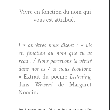
Vivre en fonc­tion du nom qui
vous est attribué.
Les ancêtres nous dis­ent : « vis
en fonc­tion du nom que tu as
reçu . / Nous percevons la vérité
dans nos os / si nous écou­tons.
»
Extrait du poème
Lis­ten­ing,
dans
Weweni
de Mar­garet
Nood­in
)
Fait rare pour être mis en avant dès