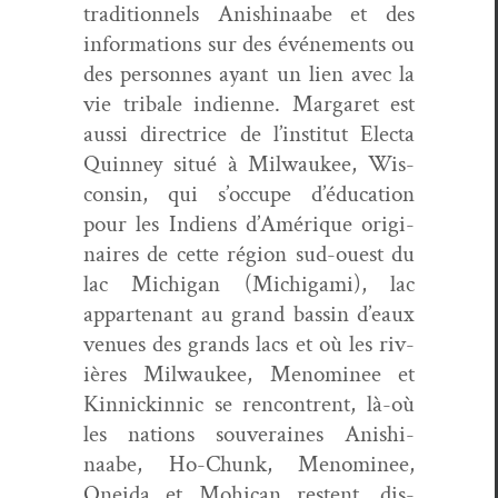
tra­di­tion­nels Anishi­naabe et des
infor­ma­tions sur des événe­ments ou
des per­son­nes ayant un lien avec la
vie trib­ale indi­enne. Mar­garet est
aus­si direc­trice de l’institut Elec­ta
Quin­ney situé à Mil­wau­kee, Wis­
con­sin, qui s’occupe d’éducation
pour les Indi­ens d’Amérique orig­i­
naires de cette région sud-ouest du
lac Michi­gan (Michiga­mi), lac
appar­tenant au grand bassin d’eaux
venues des grands lacs et où les riv­
ières Mil­wau­kee, Menom­i­nee et
Kin­nick­in­nic se ren­con­trent, là-où
les nations sou­veraines Anishi­
naabe, Ho-Chunk, Menom­i­nee,
Onei­da et Mohi­can restent, dis­