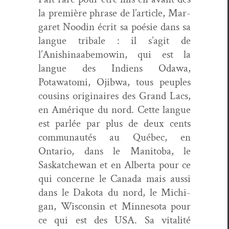
la pre­mière phrase de l’article, Mar­
garet Nood­in écrit sa poésie dans sa
langue trib­ale : il s’agit de
l’Anishinaabemowin, qui est la
langue des Indi­ens Odawa,
Potawato­mi, Ojib­wa, tous peu­ples
cousins orig­i­naires des Grand Lacs,
en Amérique du nord. Cette langue
est par­lée par plus de deux cents
com­mu­nautés au Québec, en
Ontario, dans le Man­i­to­ba, le
Saskatchewan et en Alber­ta pour ce
qui con­cerne le Cana­da mais aus­si
dans le Dako­ta du nord, le Michi­
gan, Wis­con­sin et Min­neso­ta pour
ce qui est des USA. Sa vital­ité