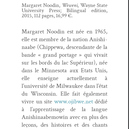
Mar­garet Nood­in,
Weweni,
Wayne State
Uni­ver­si­ty Press; Bilin­gual edi­tion,
2015, 112 pages, 16,99 €.
Mar­garet Nood­in est née en 1965,
elle est mem­bre de la nation Anishi­
naabe (Chippe­wa, descen­dante de la
bande « grand portage » qui vivait
sur les bor­ds du lac Supérieur), née
dans le Min­neso­ta aux Etats Unis,
elle enseigne actuelle­ment à
l’université de Mil­wau­kee dans l’état
du Wis­con­sin. Elle fait égale­ment
vivre un site
www.ojibwe.net
dédié
à l’apprentissage de la langue
Anishi­naabe­mowin avec en plus des
leçons, des his­toires et des chants