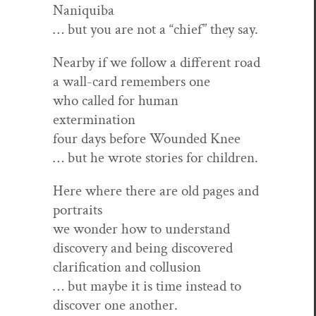
Naniquiba
… but you are not a “chief” they say.
Near­by if we fol­low a dif­fer­ent road
a wall-card remem­bers one
who called for human
extermination
four days before Wound­ed Knee
… but he wrote sto­ries for children.
Here where there are old pages and
portraits
we won­der how to understand
dis­cov­ery and being discovered
clar­i­fi­ca­tion and collusion
… but maybe it is time instead to
dis­cov­er one another.