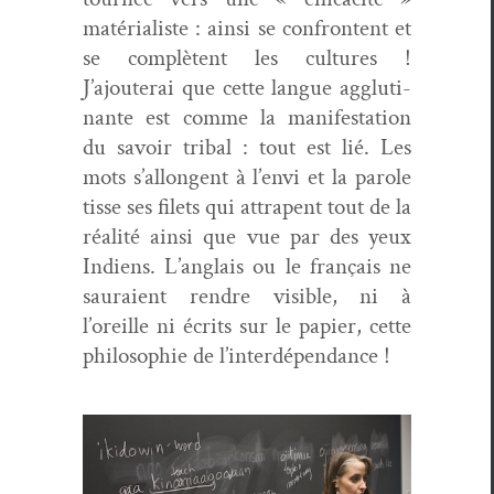
matéri­al­iste : ain­si se con­fron­tent et
se com­plè­tent les cul­tures !
J’ajouterai que cette langue agglu­ti­
nante est comme la man­i­fes­ta­tion
du savoir trib­al : tout est lié. Les
mots s’allongent à l’envi et la parole
tisse ses filets qui attrapent tout de la
réal­ité ain­si que vue par des yeux
Indi­ens. L’anglais ou le français ne
sauraient ren­dre vis­i­ble, ni à
l’oreille ni écrits sur le papi­er, cette
philoso­phie de l’interdépendance !