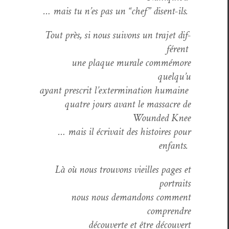
… mais tu n’es pas un “chef” disent-ils.
Tout près, si nous suiv­ons un tra­jet dif­
férent
une plaque murale com­mé­more
quelqu’u
ayant pre­scrit l’extermination humaine
qua­tre jours avant le mas­sacre de
Wound­ed Knee
… mais il écrivait des his­toires pour
enfants.
Là où nous trou­vons vieilles pages et
portraits
nous nous deman­dons com­ment
comprendre
décou­verte et être découvert