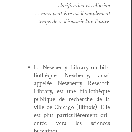
clar­i­fi­ca­tion et collusion
… mais peut-être est-il sim­ple­ment
temps de se décou­vrir l’un l’autre.
La New­ber­ry Library ou bib­
lio­thèque New­ber­ry, aus­si
appelée New­ber­ry Research
Library, est une bib­lio­thèque
publique de recherche de la
ville de Chica­go (Illi­nois). Elle
est plus par­ti­c­ulière­ment ori­
en­tée vers les sci­ences
humaines.