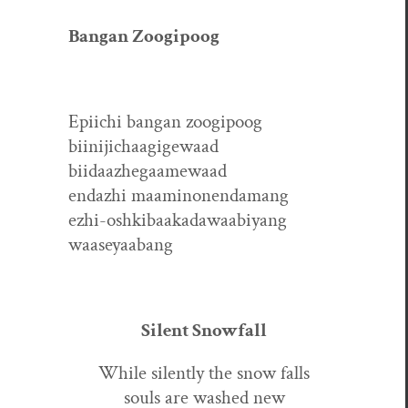
Ban­gan Zoogipoog
Epi­ichi ban­gan zoogipoog
biinijichaagigewaad
biidaazhegaamewaad
endazhi maaminonendamang
ezhi-oshk­ibaakadawaabiyang
waaseyaabang
Silent Snow­fall
While silent­ly the snow falls
souls are washed new