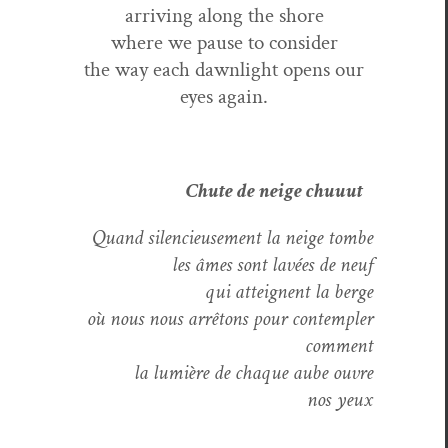
arriv­ing along the shore
where we pause to consider
the way each dawn­light opens our
eyes again.
Chute de neige chu­u­ut
Quand silen­cieuse­ment la neige tombe
les âmes sont lavées de neuf
qui atteignent la berge
où nous nous arrê­tons pour con­tem­pler
comment
la lumière de chaque aube ouvre
nos yeux