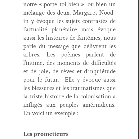
notre « porte-toi bien », ou bien un
mélange des deux. Mar­garet Nood­
in y évoque les sujets con­trastés de
l’actualité plané­taire mais évoque
aus­si les his­toires de fan­tômes, nous
par­le du mes­sage que délivrent les
arbres. Les poèmes par­lent de
l’intime, des moments de dif­fi­cultés
et de joie, de rêves et d’inquiétude
pour le futur. Elle y évoque aus­si
les blessures et les trau­ma­tismes que
la triste his­toire de la coloni­sa­tion a
infligés aux peu­ples amérin­di­ens.
En voici un exemple :
Les promet­teurs