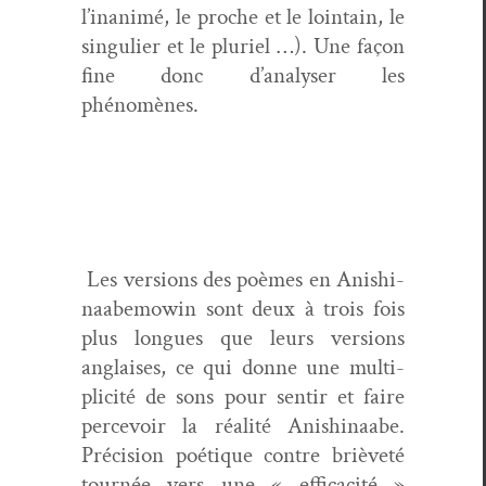
l’inanimé, le proche et le loin­tain, le
sin­guli­er et le pluriel …). Une façon
fine donc d’analyser les
phénomènes.
Les ver­sions des poèmes en Anishi­
naabe­mowin sont deux à trois fois
plus longues que leurs ver­sions
anglais­es, ce qui donne une mul­ti­
plic­ité de sons pour sen­tir et faire
percevoir la réal­ité Anishi­naabe.
Pré­ci­sion poé­tique con­tre brièveté
tournée vers une « effi­cac­ité »