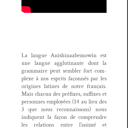
La langue Anishi­naabe­mowin est
une langue agglu­ti­nante dont la
gram­maire peut sem­bler fort com­
plexe à nos esprits façon­nés par les
orig­ines latines de notre français.
Mais cha­cun des pré­fix­es, suf­fix­es et
per­son­nes employées (14 au lieu des
3 que nous recon­nais­sons) nous
indiquent la façon de com­pren­dre
les rela­tions entre l’animé et