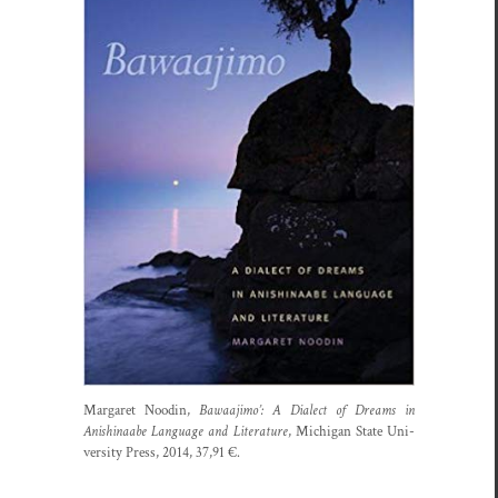
Mar­garet Nood­in,
Bawaa­ji­mo’: A Dialect of Dreams in
Anishi­naabe Lan­guage and Lit­er­a­ture
, Michi­gan State Uni­
ver­si­ty Press, 2014, 37,91 €.