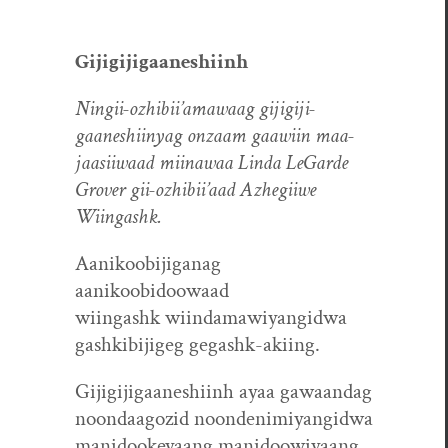
Gijigi­ji­gaaneshi­inh
Ningii-ozhibii’amawaag gijigi­ji­
gaaneshi­inyag onza­am gaawi­in maa­
jaasi­i­waad miinawaa Lin­da LeGarde
Grover gii-ozhibii’aad Azhegi­i­we
Wiingashk.
Aanikoobi­ji­ganag
aanikoobidoowaad
wiin­gashk wiindamawiyangidwa
gashk­ibi­jigeg gegashk-akiing.
Gijigi­ji­gaaneshi­inh ayaa gawaandag
noon­daagozid noondenimiyangidwa
manidookeyaang manidoowiyaang.