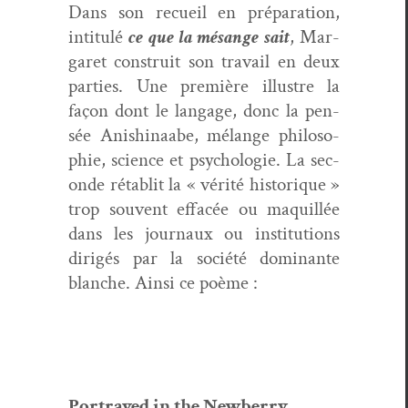
Dans son recueil en pré­pa­ra­tion,
inti­t­ulé
ce que la mésange sait
, Mar­
garet con­stru­it son tra­vail en deux
par­ties. Une pre­mière illus­tre la
façon dont le lan­gage, donc la pen­
sée Anishi­naabe, mélange philoso­
phie, sci­ence et psy­cholo­gie. La sec­
onde rétablit la « vérité his­torique »
trop sou­vent effacée ou maquil­lée
dans les jour­naux ou insti­tu­tions
dirigés par la société dom­i­nante
blanche. Ain­si ce poème :
Por­trayed in the Newberry