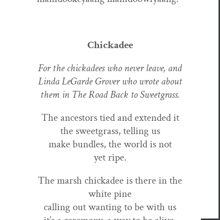
Chick­adee
For the chick­adees who nev­er leave, and
Lin­da LeGarde Grover who wrote about
them in The Road Back to Sweetgrass.
The ances­tors tied and extend­ed it
the sweet­grass, telling us
make bun­dles, the world is not
yet ripe.
The marsh chick­adee is there in the
white pine
call­ing out want­i­ng to be with us