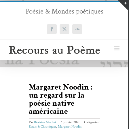
Passer
Poésie & Mondes poétiques
au
contenu
Facebook
X
SoundCloud
Margaret Noodin :
un regard sur la
poésie native
américaine
Par
Béatrice Machet
|
5 janvier 2020
|
Catégories :
Essais & Chroniques
,
Margaret Noodin