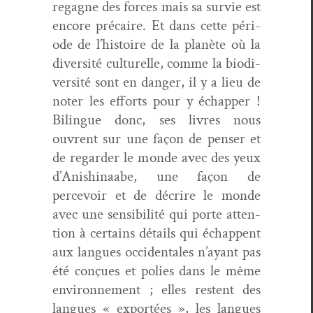
regagne des forces mais sa survie est
encore pré­caire. Et dans cette péri­
ode de l’histoire de la planète où la
diver­sité cul­turelle, comme la bio­di­
ver­sité sont en dan­ger, il y a lieu de
not­er les efforts pour y échap­per !
Bilingue donc, ses livres nous
ouvrent sur une façon de penser et
de regarder le monde avec des yeux
d’Anishinaabe, une façon de
percevoir et de décrire le monde
avec une sen­si­bil­ité qui porte atten­
tion à cer­tains détails qui échap­pent
aux langues occi­den­tales n’ayant pas
été conçues et polies dans le même
envi­ron­nement ; elles restent des
langues « exportées », les langues