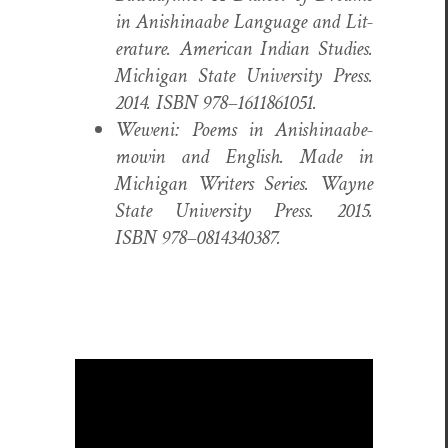
in Anishi­naabe Lan­guage and Lit­
er­a­ture. Amer­i­can Indi­an Stud­ies.
Michi­gan State Uni­ver­si­ty Press.
2014. ISBN 978–1611861051.
Weweni: Poems in Anishi­naabe­
mowin and Eng­lish. Made in
Michi­gan Writ­ers Series. Wayne
State Uni­ver­si­ty Press. 2015.
ISBN 978–0814340387.