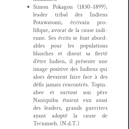
Simon Pok­agon (1830–1899),
leader trib­al des Indi­ens
Potawato­mi, écrivain pro­
lifique, avo­cat de la cause indi­
enne. Ses écrits se font abor­d­
ables pour les pop­u­la­tions
blanch­es et dis­ent sa fierté
d’être Indi­en, il présente une
image pos­i­tive des Indi­ens qui
alors devaient faire face à des
défis jamais ren­con­trés. Top­in­
abee et surtout son père
Naniqui­ba étaient eux aus­si
des lead­ers, grands guer­ri­ers
ayant adop­té la cause de
Tecum­seh. (N.d.T.)