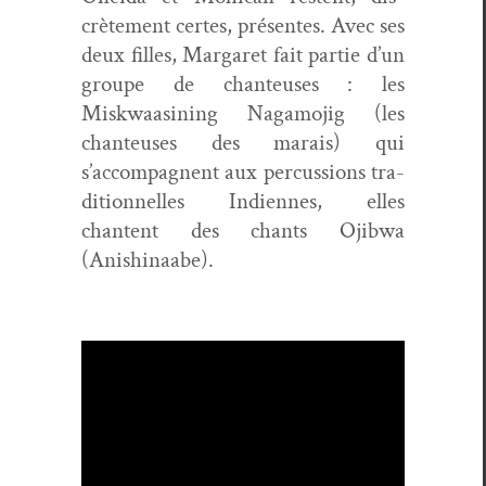
crète­ment certes, présentes. Avec ses
deux filles, Mar­garet fait par­tie d’un
groupe de chanteuses : les
Miskwaasin­ing Nag­amo­jig (les
chanteuses des marais) qui
s’accompagnent aux per­cus­sions tra­
di­tion­nelles Indi­ennes, elles
chantent des chants Ojib­wa
(Anishi­naabe).