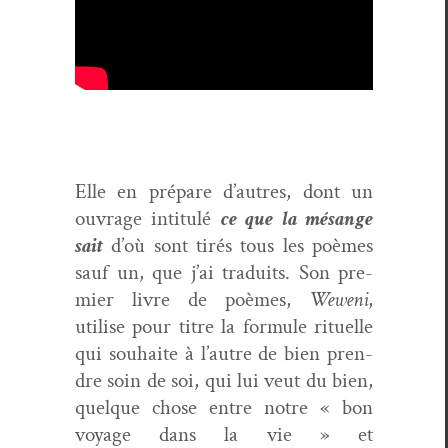
Elle en pré­pare d’autres, dont un
ouvrage inti­t­ulé
ce que la mésange
sait
d’où sont tirés tous les poèmes
sauf un, que j’ai traduits. Son pre­
mier livre de poèmes,
Weweni
,
utilise pour titre la for­mule rit­uelle
qui souhaite à l’autre de bien pren­
dre soin de soi, qui lui veut du bien,
quelque chose entre notre « bon
voy­age dans la vie » et