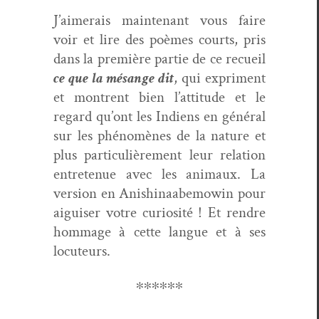
J’aimerais main­tenant vous faire
voir et lire des poèmes courts, pris
dans la pre­mière par­tie de ce recueil
ce que la mésange dit
, qui expri­ment
et mon­trent bien l’attitude et le
regard qu’ont les Indi­ens en général
sur les phénomènes de la nature et
plus par­ti­c­ulière­ment leur rela­tion
entretenue avec les ani­maux. La
ver­sion en Anishi­naabe­mowin pour
aigu­is­er votre curiosité ! Et ren­dre
hom­mage à cette langue et à ses
locuteurs.
∗∗∗∗∗∗