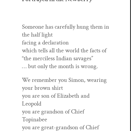
Some­one has care­ful­ly hung them in
the half light
fac­ing a declaration
which tells all the world the facts of
“the mer­ci­less Indi­an savages”
… but only the month is wrong.
We remem­ber you Simon, wear­ing
your brown shirt
you are son of Eliz­a­beth and
Leopold
you are grand­son of Chief
Topinabee
you are great-grand­son of Chief