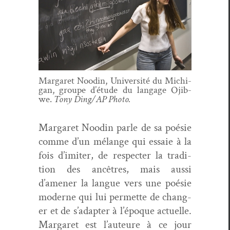
Mar­garet Nood­in, Uni­ver­sité du Michi­
gan, groupe d’é­tude du lan­gage Ojib­
we.
Tony Ding/AP Photo.
Mar­garet Nood­in par­le de sa poésie
comme d’un mélange qui essaie à la
fois d’imiter, de respecter la tra­di­
tion des ancêtres, mais aus­si
d’amener la langue vers une poésie
mod­erne qui lui per­me­tte de chang­
er et de s’adapter à l’époque actuelle.
Mar­garet est l’auteure à ce jour