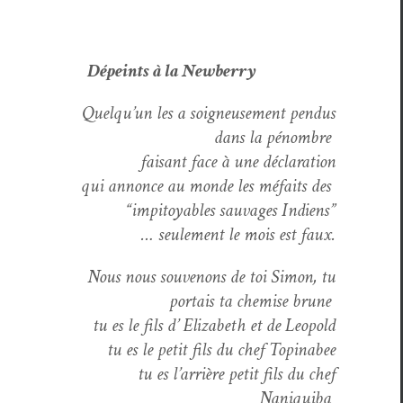
Dépeints à la New­ber­ry
Quelqu’un les a soigneuse­ment pen­dus
dans la pénom­bre
faisant face à une déclaration
qui annonce au monde les méfaits des
“impi­toy­ables sauvages Indiens”
… seule­ment le mois est faux.
Nous nous sou­venons de toi Simon, tu
por­tais ta chemise brune
tu es le fils d’ Eliz­a­beth et de Leopold
tu es le petit fils du chef Topinabee
tu es l’arrière petit fils du chef
Naniquiba