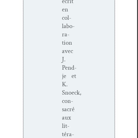
écrit
en
col­
lab­o­
ra­
tion
avec
J.
Pend­
je et
K.
Snoeck,
con­
sacré
aux
lit­
téra­