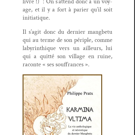
livre !) : On s’attend donc à un voy­
age, et il y a fort à pari­er qu’il soit
initiatique.
Il s’agit donc du dernier mang­be­tu
qui au terme de son périple, comme
labyrinthique vers un ailleurs, lui
qui a quit­té son vil­lage en ruine,
racon­te « ses souffrances ».