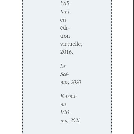
l’Al­i­
tani
,
en
édi­
tion
virtuelle,
2016.
Le
Scé­
nar, 2020.
Karmi­
na
Vlti­
ma, 2021.