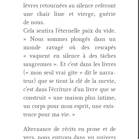
lèvres retournées au silence refer­ont
une chair lisse et vierge, guérie
de nous.
Cela sen­ti­ra l’éter­nelle paix du vide.
» Nous sommes plongés dans un
monde rav­agé où des rescapés
« vaque­nt en silence à des tâch­es
saugrenues ». Et c’est dans les livres
(« mon seul vrai gîte » dit le nar­ra­
teur) que se tient la clé de la survie,
c’est dans l’écriture d’un livre que se
con­stru­it « une mai­son plus intime,
un corps pour mon esprit, une exis­
tence pour ma vie. »
Alter­nance de réc­its en prose et de
vers, nous entrons dans un univers