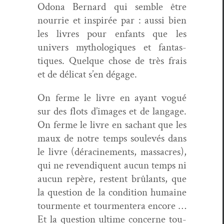
Odona Bernard qui sem­ble être
nour­rie et inspirée par : aus­si bien
les livres pour enfants que les
univers mythologiques et fan­tas­
tiques. Quelque chose de très frais
et de déli­cat s’en dégage.
On ferme le livre en ayant vogué
sur des flots d’images et de lan­gage.
On ferme le livre en sachant que les
maux de notre temps soulevés dans
le livre (déracin­e­ments, mas­sacres),
qui ne revendiquent aucun temps ni
aucun repère, restent brûlants, que
la ques­tion de la con­di­tion humaine
tour­mente et tour­mentera encore …
Et la ques­tion ultime con­cerne tou­