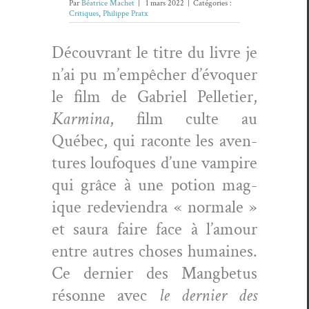
Par
Béatrice Machet
|
1 mars 2022
|
Catégories :
Critiques
,
Philippe Pratx
Décou­vrant le titre du livre je
n’ai pu m’empêcher d’évoquer
le film de Gabriel Pel­leti­er,
Karmi­na
, film culte au
Québec, qui racon­te les aven­
tures loufo­ques d’une vam­pire
qui grâce à une potion mag­
ique rede­vien­dra « nor­male »
et saura faire face à l’amour
entre autres choses humaines.
Ce dernier des Mang­be­tus
résonne avec
le dernier des