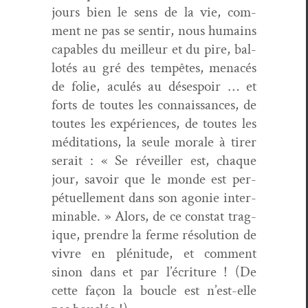
jours bien le sens de la vie, com­
ment ne pas se sen­tir, nous humains
capa­bles du meilleur et du pire, bal­
lotés au gré des tem­pêtes, men­acés
de folie, aculés au dés­espoir … et
forts de toutes les con­nais­sances, de
toutes les expéri­ences, de toutes les
médi­ta­tions, la seule morale à tir­er
serait : « Se réveiller est, chaque
jour, savoir que le monde est per­
pétuelle­ment dans son ago­nie inter­
minable. » Alors, de ce con­stat trag­
ique, pren­dre la ferme réso­lu­tion de
vivre en pléni­tude, et com­ment
sinon dans et par l’écriture ! (De
cette façon la boucle est n’est-elle