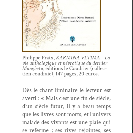
Philippe Pratx,
KARMINA VLTIMA – La
vie anthologique et névro­tique du dernier
Mang­be­tu
, édi­tions le Coudri­er (col­lec­
tion coudraie), 147 pages, 20 euros.
Dès le chant lim­i­naire le lecteur est
aver­ti : « Mais c’est une fin de siè­cle,
d’un siè­cle futur, il y a beau temps
que les livres sont morts, et l’u­nivers
malade des vivants est une plaie qui
se referme ; ses rives rejointes, ses