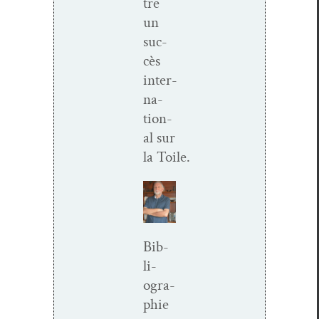
tre
un
suc­
cès
inter­
na­
tion­
al sur
la Toile.
Bib­
li­
ogra­
phie