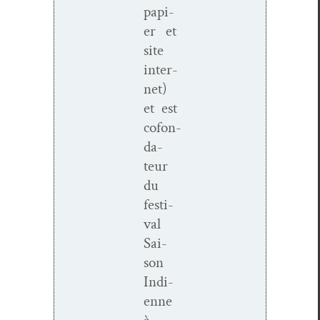
papi­
er et
site
inter­
net)
et
est
cofon­
da­
teur
du
fes­ti­
val
Sai­
son
Indi­
enne