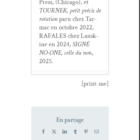
Press, (Chica­go), et
TOURNER, petit pré­cis de
rota­tion
paru chez Tar­
mac en octo­bre 2022,
RAFALES chez Lan­sk­
ine en 2024,
SIGNÉ
NO-ONE, celle du non
,
2025.
[print-me]
Regard sur la
poésie Native
Amer­i­can :
Crisos­to
En partage
Apache, être et
son équa­tion
Facebook
X
LinkedIn
Tumblr
Pinterest
Email
réso­lus
- 6