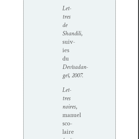
Let­
tres
de
Shandili
,
suiv­
ies
du
Devîsadan­
geï, 2007.
Let­
tres
noires
,
manuel
sco­
laire