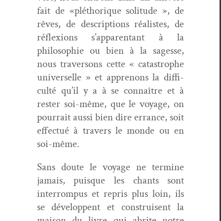
fait de «pléthorique soli­tude », de
rêves, de descrip­tions réal­istes, de
réflex­ions s’apparentant à la
philoso­phie ou bien à la sagesse,
nous tra­ver­sons cette « cat­a­stro­phe
uni­verselle » et apprenons la dif­fi­
culté qu’il y a à se con­naître et à
rester soi-même, que le voy­age, on
pour­rait aus­si bien dire errance, soit
effec­tué à tra­vers le monde ou en
soi-même.
Sans doute le voy­age ne ter­mine
jamais, puisque les chants sont
inter­rom­pus et repris plus loin, ils
se dévelop­pent et con­stru­isent la
mai­son du livre qui abrite notre