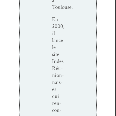
à
Toulouse.
En
2000,
il
lance
le
site
Indes
Réu­
nion­
nais­
es
qui
ren­
con­