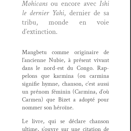
Mohi­cans
ou encore avec
Ishi
le dernier Yahi
, dernier de sa
tribu, monde en voie
d’extinction.
Mang­be­tu comme orig­i­naire de
l’ancienne Nubie, à présent vivant
dans le nord-est du Con­go. Rap­
pelons que karmi­na (ou carmi­na
sig­ni­fie hymne, chan­son, c’est aus­si
un prénom féminin (Carmi­na, d’où
Car­men) que Bizet a adop­té pour
nom­mer son héroïne.
Le livre, qui se déclare chan­son
ultime, s’ouvre sur une cita­tion de