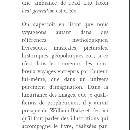
une ambiance de road trip façon
beat gen­er­a­tion
est créée.
On s’aperçoit en lisant que nous
voy­a­geons autant dans des
références mythologiques,
livresques, musi­cales, pic­turales,
his­toriques, géopoli­tiques etc., si ce
n’est dans les sou­venirs des nom­
breux voy­ages entre­pris par l’auteur
lui-même, que dans un univers
pure­ment d’imagination. Dans la
lux­u­ri­ance des images, que je qual­i­
fierais de prophé­tiques, il y aurait
presque du William Blake et c’est ici
qu’il faut par­ler des illus­tra­tions qui
accom­pa­gne le livre, réal­isées par