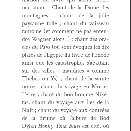
nar­ra­teur : Chant de la Dame des
mon­tagnes ; chant de la jolie
paysanne folle ; chant du vais­seau
fan­tôme (et com­ment ne pas enten­
dre Wag­n­er alors !) ; chant des ora­
cles du Pays (où sont évo­qués les dix
plaies de l’Egypte du livre de l’Exode
ain­si que les cat­a­stro­phes s’abattant
sur des villes « mau­dites » comme
Thèbes ou Ys) ; chant de la sainte
noire ; chant du voy­age en Morte-
Terre ; chant du bon homme Niké­
tas, chant du voy­age aux Îles de la
Nuit ; chant du voy­age aux con­trées
de la Brume où l’album de Bod
Dylan
Honky Tonk Blues
est cité, où