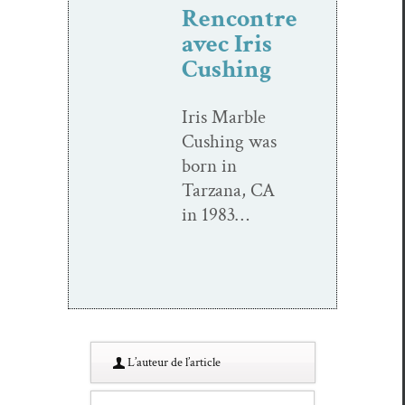
Rencontre
avec Iris
Cushing
Iris Mar­ble
Cush­ing was
born in
Tarzana, CA
in 1983…
L’au­teur de l’article