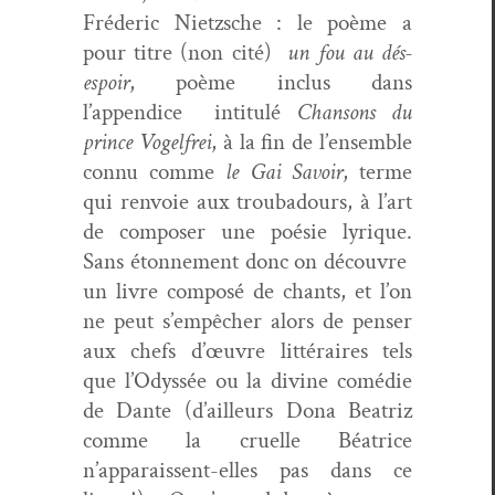
Fréder­ic Niet­zsche : le poème a
pour titre (non cité)
un fou au dés­
espoir
, poème inclus dans
l’appendice inti­t­ulé
Chan­sons du
prince Vogel­frei
, à la fin de l’ensemble
con­nu comme
le Gai Savoir
, terme
qui ren­voie aux trou­ba­dours, à l’art
de com­pos­er une poésie lyrique.
Sans éton­nement donc on décou­vre
un livre com­posé de chants, et l’on
ne peut s’empêcher alors de penser
aux chefs d’œuvre lit­téraires tels
que l’Odyssée ou la divine comédie
de Dante (d’ailleurs Dona Beat­riz
comme la cru­elle Béa­trice
n’apparaissent-elles pas dans ce