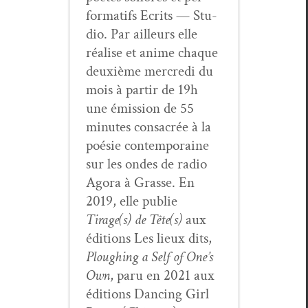
for­mat­ifs Ecrits — Stu­
dio. Par ailleurs elle
réalise et ani­me chaque
deux­ième mer­cre­di du
mois à par­tir de 19h
une émis­sion de 55
min­utes con­sacrée à la
poésie con­tem­po­raine
sur les ondes de radio
Ago­ra à Grasse. En
2019, elle pub­lie
Tirage(s) de Tête(s)
aux
édi­tions Les lieux dits,
Plough­ing a Self of One’s
Own
, paru en 2021 aux
édi­tions Danc­ing Girl