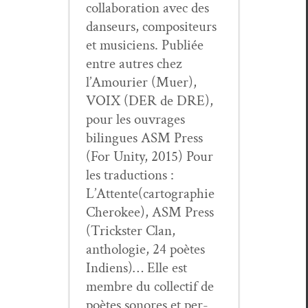
col­lab­o­ra­tion avec des
danseurs, com­pos­i­teurs
et musi­ciens. Pub­liée
entre autres chez
l’Amourier (Muer),
VOIX (DER de DRE),
pour les ouvrages
bilingues ASM Press
(For Uni­ty, 2015) Pour
les tra­duc­tions :
L’Attente(cartographie
Chero­kee), ASM Press
(Trick­ster Clan,
antholo­gie, 24 poètes
Indi­ens)… Elle est
mem­bre du col­lec­tif de
poètes sonores et per­