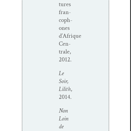
tures
fran­
coph­
o­nes
d’Afrique
Cen­
trale,
2012.
Le
Soir,
Lilith
,
2014.
Non
Loin
de