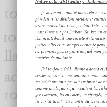
Native in the 21st Cen­tu­ry –Indi­enne 
Je suis moitié-moitié mais cela ne veu
par-dessus les divi­sions raciales et cul­
bruns viraient au roux pen­dant l’été –to
mais sûre­ment pas Dako­ta Yank­ton­ai et 
l’on m’attribuait une var­iété d’ethnicités
petites villes et voisi­nages bornés je peu
ses pre­miers pas, le genre auquel mon pèr
meurtre de ma tante.
J’ai tou­jours été Indi­enne d’abord et Am
cer­cles en cer­cles –me sen­tant comme un
société dom­i­nante pen­sait vrai­ment de 
comme inadéquats qui occul­tent les rich­es
gens dis­aient, les en colère, les effrayés,
les car­i­ca­tures (« tu montes au créneau