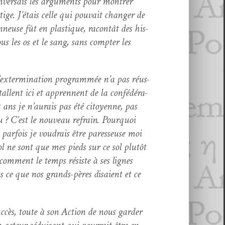
­ver­sais les argu­ments pour mon­tr­er
ge. J’étais celle qui pou­vait chang­er de
­neuse fût en plas­tique, racon­tât des his­
us les os et le sang, sans compter les
 l’extermination pro­gram­mée n’a pas réus­
allent ici et appren­nent de la con­fédéra­
t ans je n’aurais pas été citoyenne, pas
u ? C’est le nou­veau refrain. Pourquoi
par­fois je voudrais être paresseuse moi
sol ne sont que mes pieds sur ce sol plutôt
com­ment le temps résiste à ses lignes
 ce que nos grands-pères dis­aient et ce
c­cès, toute à son Action de nous garder