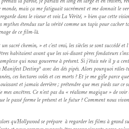
e­nais la parole, je par­lais en long en large et en tra­vers, ren
 monde, mais ça me fatiguait sacré­ment et me don­nait le ver­ti
regarde dans le viseur et vois La Vérité, » bien que cette vision
 des mythes éten­dus sur la vérité comme un tapis pour cacher to
­nage de ce film-là.
 sacré chemin, » et c’est vrai, les siè­cles se sont suc­cédé et
res habitaient avant que les soi-dis­ant pères fon­da­teurs s’inst
 com­plexe qui nous gou­verne à présent. Si j’étais née il y a cen
 Man­i­fest Des­tiny* avec des dés pipés. Alors pourquoi râles-t
ées, ces hectares volés et ces morts ? Et je me gifle parce que 
nouissant et jamais der­rière ; pré­ten­dre que mes pieds sur ce 
de mes ancêtres. Ce n’est pas du « réal­isme mag­ique » de voir 
que le passé forme le présent et le futur ? Com­ment nous vivons
 alors qu’Hollywood se pré­pare à regarder les films à grand su