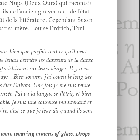
 Mato Nupa (Deux Ours) qui racon­tait
fils de l’ancien gou­verneur de l’état
ût de la lit­téra­ture. Cepen­dant Susan
e par sa mère. Louise Erdrich, Toni
a, bien que par­fois tout ce qu’il peut
 tenais der­rière les danseurs de la danse
afraichissant sur leurs vis­ages. Il y a eu
pays.
. Bien sou­vent j’ai cou­ru le long des
s êtes Dako­ta.
Une fois je me suis tenue
­sée. J’ai vu la langue se flétrir,
et bien
able. Je suis une causeuse main­tenant et
re, c’est ce que je leur dis quand ils sont
 were wear­ing crowns of glass. Drops