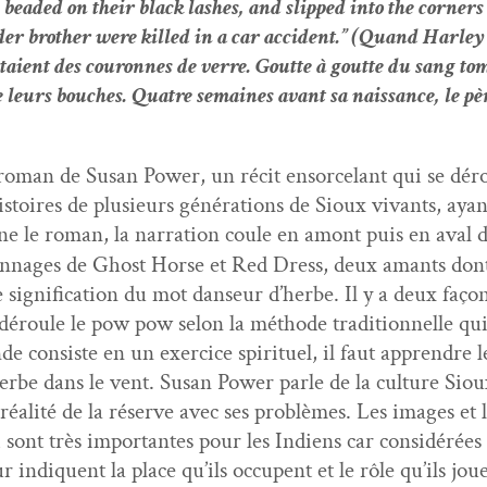
, bead­ed on their black lash­es, and slipped into the cor­ne
r broth­er were killed in a car acci­dent.” (
Quand Harley v
­taient des couronnes de verre. Goutte à goutte du sang tom
de leurs bouch­es. Qua­tre semaines avant sa nais­sance, le p
oman de Susan Pow­er, un réc­it ensor­ce­lant qui se dér
s­toires de plusieurs généra­tions de Sioux vivants, ayan
­mine le roman, la nar­ra­tion coule en amont puis en av
­son­nages de Ghost Horse et Red Dress, deux amants don
ig­ni­fi­ca­tion du mot danseur d’herbe. Il y a deux façon
e déroule le pow pow selon la méth­ode tra­di­tion­nelle qui
 con­siste en un exer­ci­ce spir­ituel, il faut appren­dre l
 dans le vent. Susan Pow­er par­le de la cul­ture Sioux 
 réal­ité de la réserve avec ses prob­lèmes. Les images et
i sont très impor­tantes pour les Indi­ens car con­sid­érée
r indiquent la place qu’ils occu­pent et le rôle qu’ils j