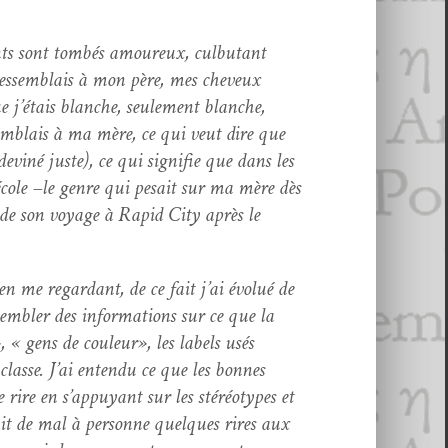
­ents sont tombés amoureux, culbu­tant
e ressem­blais à mon père, mes cheveux
 j’étais blanche, seule­ment blanche,
sem­blais à ma mère, ce qui veut dire que
­iné juste), ce qui sig­ni­fie que dans les
e école –le genre qui pesait sur ma mère dès
s de son voy­age à Rapid City après le
n me regar­dant, de ce fait j’ai évolué de
em­bler des infor­ma­tions sur ce que la
 « gens de couleur», les labels usés
classe. J’ai enten­du ce que les bonnes
e rire en s’appuyant sur les stéréo­types et
ait de mal à per­son­ne quelques rires aux