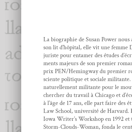
La biogra­phie de Susan Pow­er nous ap
son lit d’hôpital, elle vit une femme D
juriste pour entamer des études d’écrit
ments majeurs de son pre­mier roma
prix PEN/Hemingway du pre­mier roman
sciente poli­tique et sociale mil­i­tant
naturelle­ment mil­i­tante pour le mou­
chercher du tra­vail à Chica­go et d
à l’âge de 17 ans, elle part faire des 
Law School, uni­ver­sité de Har­vard. 
Iowa Writer’s Work­shop en 1992 et t
Storm-Clouds-Woman, fon­da le cen­tre