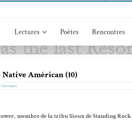
Lectures
Poètes
Rencontres
e Native Américan (10)
& Chroniques
Pow­er
,
mem­bre de la tribu Sioux de Stand­ing Rock