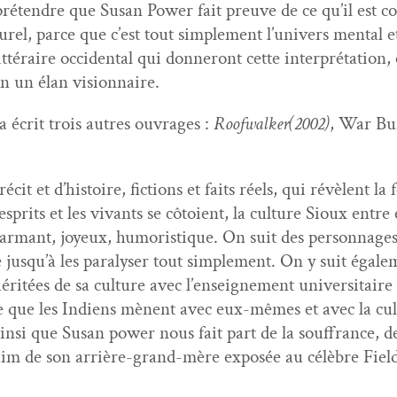
 pré­ten­dre que Susan Pow­er fait preuve de ce qu’il est 
rel, parce que c’est tout sim­ple­ment l’univers men­tal et
it­téraire occi­den­tal qui don­neront cette inter­pré­ta­tion,
n un élan visionnaire.
écrit trois autres ouvrages :
Roofwalker(2002)
, War Bun
it et d’histoire, fic­tions et faits réels, qui révè­lent la f
 esprits et les vivants se côtoient, la cul­ture Sioux entr
r­mant, joyeux, humoris­tique. On suit des per­son­nages d
ue jusqu’à les paral­yser tout sim­ple­ment. On y suit égale
 héritées de sa cul­ture avec l’enseignement uni­ver­si­taire
nte que les Indi­ens mènent avec eux-mêmes et avec la cul­
ain­si que Susan pow­er nous fait part de la souf­france, de
aim de son arrière-grand-mère exposée au célèbre Field