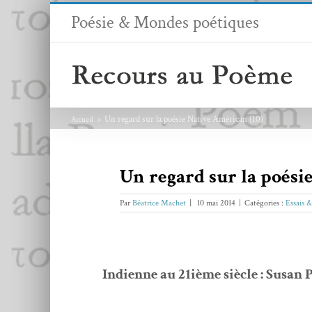
Passer
Poésie & Mondes poétiques
au
contenu
Un regard sur la poésie Native Américan (10)
Accueil
Un regard sur la poési
Par
Béatrice Machet
|
10 mai 2014
|
Catégories :
Essais 
Indi­enne au 21ième siè­cle : Susan 