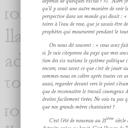
dépends de quelques exclus ? »). Alors je pr
qu’il y avait une autre manière de voir le
per­spec­tive dans un monde qui dis­ait : « 
toires à l’eau de rose, que je savais être
prophètes qui mou­rurent pen­dant le tour
On nous dit sou­vent : « vous avez fait un
si. Je suis citoyenne du pays que mes ancêt
tion des six nations le sys­tème poli­tique
encore, vous savez ce que c’est de jouer au
sommes-nous en colère après toutes ces ann
aus­si, regarder devant vers le point s’éva
que de recon­naître le tra­vail courageux 
droites facile­ment tirées. Ne vois-tu pas 
que nos grands-mères chantaient ?
ième
C’est l’été de nou­veau au 21
siè­cle