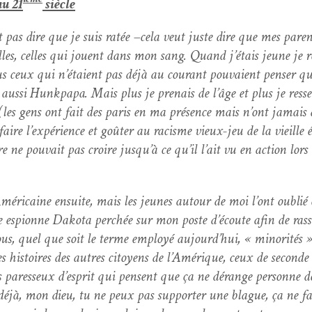
au 21
siècle
t pas dire que je suis ratée –cela veut juste dire que mes par
turelles, celles qui jouent dans mon sang. Quand j’étais jeune j
us ceux qui n’étaient pas déjà au courant pou­vaient penser que
aus­si Hunkpa­pa. Mais plus je pre­nais de l’âge et plus je res
 (les gens ont fait des paris en ma présence mais n’ont jamais dev
x faire l’expérience et goûter au racisme vieux-jeu de la vieill
e ne pou­vait pas croire jusqu’à ce qu’il l’ait vu en action lor
éri­caine ensuite, mais les jeunes autour de moi l’ont oublié e
e espi­onne Dako­ta per­chée sur mon poste d’écoute afin de rass
nous, quel que soit le terme employé aujourd’hui, « minorités »,
 his­toires des autres citoyens de l’Amérique, ceux de sec­onde 
 les paresseux d’esprit qui pensent que ça ne dérange per­son­ne d
, déjà, mon dieu, tu ne peux pas sup­port­er une blague, ça ne f