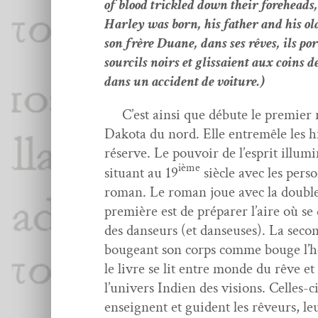
of blood trick­led down their fore­heads
Harley was born, his father and his old­e
son frère Duane, dans ses rêves, ils por
sour­cils noirs et glis­saient aux coins 
dans un acci­dent de voiture.)
C’est ain­si que débute le pre­mier r
Dako­ta du nord. Elle entremêle les hi
réserve. Le pou­voir de l’esprit illu
ième
situ­ant au 19
siè­cle avec les per
roman. Le roman joue avec la dou­ble s
pre­mière est de pré­par­er l’aire où s
des danseurs (et danseuses). La sec­onde
bougeant son corps comme bouge l’herbe
le livre se lit entre monde du rêve et
l’univers Indi­en des visions. Celles-c
enseignent et guident les rêveurs, leu