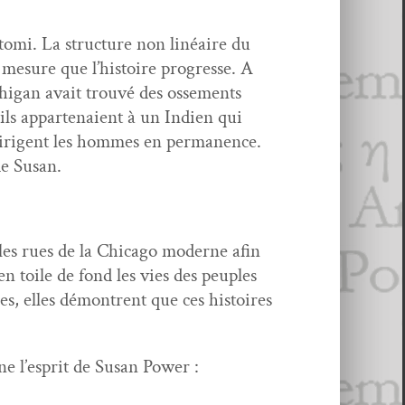
to­mi. La struc­ture non linéaire du
 à mesure que l’histoire pro­gresse. A
hi­gan avait trou­vé des osse­ments
’ils apparte­naient à un Indi­en qui
 diri­gent les hommes en per­ma­nence.
 de Susan.
s les rues de la Chica­go mod­erne afin
 en toile de fond les vies des peu­ples
res, elles démon­trent que ces his­toires
ne l’esprit de Susan Power :