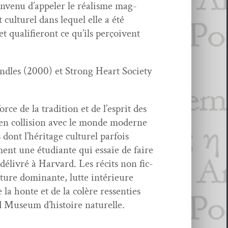
con­venu d’appeler le réal­isme mag­
 cul­turel dans lequel elle a été
 et qual­i­fieront ce qu’ils perçoivent
­dles (2000) et Strong Heart Soci­ety
orce de la tra­di­tion et de l’esprit des
e en col­li­sion avec le monde mod­erne
ont l’héritage cul­turel par­fois
­ment une étu­di­ante qui essaie de faire
 délivré à Har­vard. Les réc­its non fic­
ture dom­i­nante, lutte intérieure
 la honte et de la colère ressen­ties
 Muse­um d’histoire naturelle.