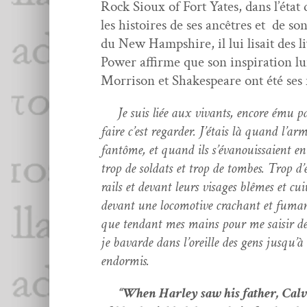
Rock Sioux of Fort Yates, dans l’éta
les his­toires de ses ancêtres et de so
du New Hamp­shire, il lui lisait des liv
Pow­er affirme que son inspi­ra­tion l
Mor­ri­son et Shake­speare ont été ses m
Je suis liée aux vivants, encore ému par 
faire c’est regarder. J’étais là quand l’ar
fan­tôme, et quand ils s’évanouissaient en
trop de sol­dats et trop de tombes. Trop d
rails et devant leurs vis­ages blêmes et cui
devant une loco­mo­tive crachant et fumante,
que ten­dant mes mains pour me saisir des
je bavarde dans l’oreille des gens jusqu’à 
endormis.
“When Harley saw his father, Calvi