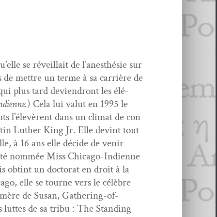
lle se réveil­lait de l’anesthésie sur
s de met­tre un terme à sa car­rière de
qui plus tard devien­dront les élé­
Indi­enne.
) Cela lui val­ut en 1995 le
s l’élevèrent dans un cli­mat de con­
ar­tin Luther King Jr. Elle devint tout
lle, à 16 ans elle décide de venir
 été nom­mée Miss Chica­go-Indi­enne
 obtint un doc­tor­at en droit à la
­go, elle se tourne vers le célèbre
mère de Susan, Gath­er­ing-of-
 luttes de sa tribu : The Stand­ing