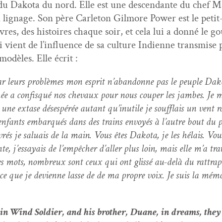
t du Dako­ta du nord. Elle est une descen­dante du chef
n lig­nage. Son père Car­leton Gilmore Pow­er est le petit-
res, des his­toires chaque soir, et cela lui a don­né le go
ui vient de l’influence de sa cul­ture Indi­enne trans­mis
od­èles. Elle écrit :
leurs prob­lèmes mon esprit n’abandonne pas le peu­ple Dako­t
mée
a con­fisqué nos chevaux pour nous couper les jambes. Je me
 une extase dés­espérée autant qu’inutile
je souf­flais un vent r
’enfants embar­qués dans des trains envoyés à l’autre bout du 
v­rés je salu­ais de la main. Vous êtes Dako­ta, je les hélais. Vou
 j’essayais de l’empêcher d’aller plus loin, mais elle m’a tra­ver
 mots, nom­breux sont ceux qui ont glis­sé au-delà du rat­tra­p
ce que je devi­enne lasse de de ma pro­pre voix. Je suis la mémoi
n Wind Sol­dier, and his broth­er, Duane, in dreams, they