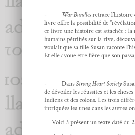
-
War Bun­dles
retrace l’histoire
livre offre la pos­si­bil­ité de ”révéla
ce livre une his­toire est attachée : 
humains pétri­fiés sur la rive, décou­v
voulait que sa fille Susan racon­te l’h
Et elle avoue être fière que son pas­sag
- Dans
Strong Heart Soci­ety
Susan
de dévoil­er les réus­sites et les choses
Indi­ens et des colons. Les trois dif­fé
intriquées les unes dans les autres ont
Voici à présent un texte daté du 23 