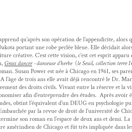
prend qu’après son opéra­tion de l’appendicite, alors qu’e
ako­ta por­tant une robe per­lée bleue. Elle décidait alor
ure créa­tive. C’est cette vision, c’est cet esprit apparu 
n,
Grass dancer
–
danseuse d’herbe
(
le Seuil, col­lec­tion terre 
. Susan Pow­er est née à Chica­go en 1961, ses par­ent
e. A l’âge de trois ans elle avait déjà ren­con­tré le Dr. M
ve­ment des droits civils. Vivant entre la réserve et la vi
’économiser afin d’entreprendre des études. Après avoir
études, obtint l’équivalent d’un DEUG en psy­cholo­gie puis
Embauchée par la revue de droit de l’université de Chica
er­mine son roman en l’espace de deux ans et demi. La 
 amérin­di­en de Chica­go et fût très impliquée dans les