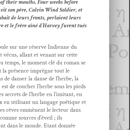
rs of their mouths. Four weeks before
it son père, Calvin Wind Sol­dier, et
bait de leurs fronts, per­laient leurs
ère et le frère aîné d’Harvey furent tués
oule sur une réserve Indi­enne du
t vécus, allant et venant sur cette
al du temps, le moment clé du roman se
t la présence imprègne tout le
s de danser la danse de l’herbe, la
 est de couch­er l’herbe sous les pieds
es secrets de l’herbe en l’imitant, en
en util­isant un lan­gage poé­tique et
 les rêves emmè­nent le lecteur dans
s comme sources d’éveil ; ils
ouent dans le monde. Etant don­née