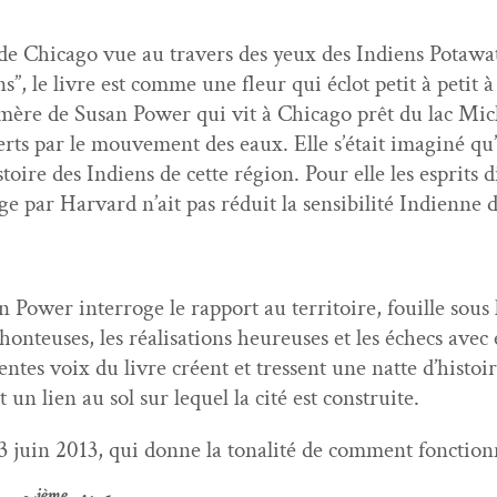
 de Chica­go vue au tra­vers des yeux des Indi­ens Potawa
­tions”, le livre est comme une fleur qui éclot petit à petit
la mère de Susan Pow­er qui vit à Chica­go prêt du lac Mic
erts par le mou­ve­ment des eaux. Elle s’était imag­iné qu
istoire des Indi­ens de cette région. Pour elle les esprits
e par Har­vard n’ait pas réduit la sen­si­bil­ité Indi­enne
 Pow­er inter­roge le rap­port au ter­ri­toire, fouille sou
 hon­teuses, les réal­i­sa­tions heureuses et les échecs avec
rentes voix du livre créent et tressent une nat­te d’histoi
 un lien au sol sur lequel la cité est construite.
juin 2013, qui donne la tonal­ité de com­ment fonc­tion
ième