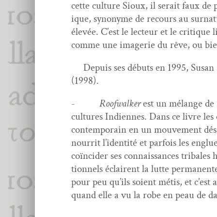
cette cul­ture Sioux, il serait faux de
ique, syn­onyme de recours au sur­na­tu
élevée. C’est le lecteur et le cri­tique l
comme une imagerie du rêve, ou bie
Depuis ses débuts en 1995, Susan a 
(1998).
-
Roofwalk­er
est un mélange de réc­
cul­tures Indi­ennes. Dans ce livre les
con­tem­po­rain en un mou­ve­ment désa
nour­rit l’identité et par­fois les engl
coïn­cider ses con­nais­sances trib­ales
tion­nels éclairent la lutte per­ma­ne
pour peu qu’ils soient métis, et c’est 
quand elle a vu la robe en peau de d