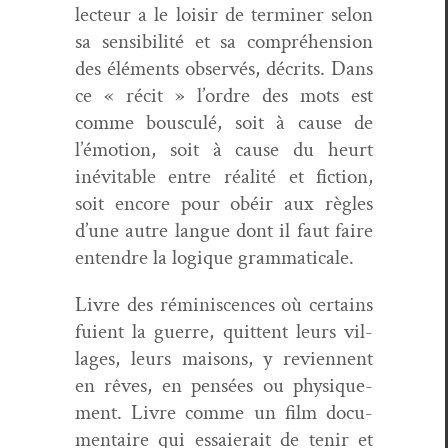
lecteur a le loisir de ter­min­er selon
sa sen­si­bil­ité et sa com­préhen­sion
des élé­ments observés, décrits. Dans
ce « réc­it » l’ordre des mots est
comme bous­culé, soit à cause de
l’émotion, soit à cause du heurt
inévitable entre réal­ité et fic­tion,
soit encore pour obéir aux règles
d’une autre langue dont il faut faire
enten­dre la logique grammaticale.
Livre des réminis­cences où cer­tains
fuient la guerre, quit­tent leurs vil­
lages, leurs maisons, y revi­en­nent
en rêves, en pen­sées ou physique­
ment. Livre comme un film doc­u­
men­taire qui essaierait de tenir et