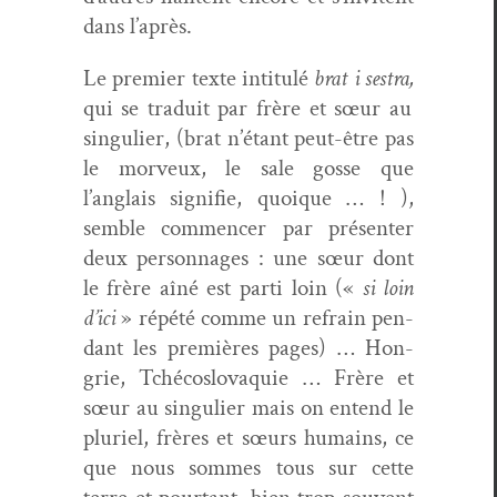
dans l’après.
Le pre­mier texte inti­t­ulé
brat i ses­tra,
qui se traduit par frère et sœur au
sin­guli­er, (brat n’étant peut-être pas
le morveux, le sale gosse que
l’anglais sig­ni­fie, quoique … ! ),
sem­ble com­mencer par présen­ter
deux per­son­nages : une sœur dont
le frère aîné est par­ti loin («
si loin
d’ici
» répété comme un refrain pen­
dant les pre­mières pages) … Hon­
grie, Tché­coslo­vaquie … Frère et
sœur au sin­guli­er mais on entend le
pluriel, frères et sœurs humains, ce
que nous sommes tous sur cette