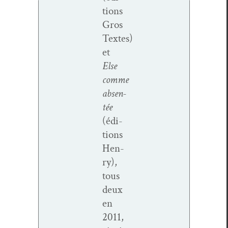
tions
Gros
Textes)
et
Else
comme
absen­
tée
(édi­
tions
Hen­
ry),
tous
deux
en
2011,