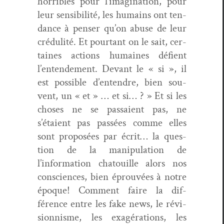
hor­ri­bles pour l’imagination, pour
leur sen­si­bil­ité, les humains ont ten­
dance à penser qu’on abuse de leur
cré­dulité. Et pour­tant on le sait, cer­
taines actions humaines défient
l’entendement. Devant le « si », il
est pos­si­ble d’entendre, bien sou­
vent, un « et » … et si… ? » Et si les
choses ne se pas­saient pas, ne
s’étaient pas passées comme elles
sont pro­posées par écrit… la ques­
tion de la manip­u­la­tion de
l’information cha­touille alors nos
con­sciences, bien éprou­vées à notre
époque! Com­ment faire la dif­
férence entre les fake news, le révi­
sion­nisme, les exagéra­tions, les