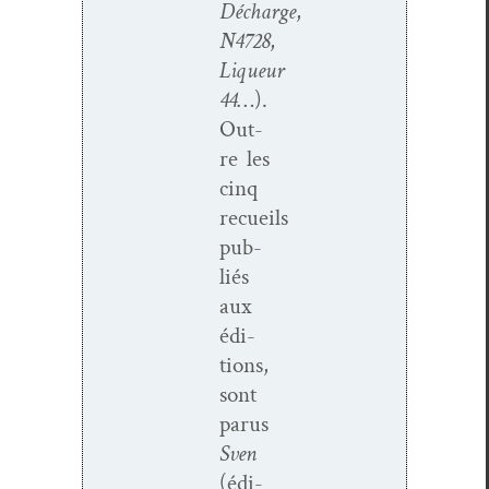
Décharge
,
N4728
,
Liqueur
44
…).
Out­
re les
cinq
recueils
pub­
liés
aux
édi­
tions,
sont
parus
Sven
(édi­