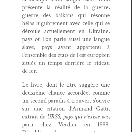
présente la réal­ité de la guerre,
guerre des balka­ns qui résonne
hélas lugubre­ment avec celle qui se
déroule actuelle­ment en Ukraine,
pays où l’on par­le aus­si une langue
slave, pays ayant appartenu à
l’ensemble des états de l’est européen
situés un temps der­rière le rideau
de fer.
Le livre, dont le titre sug­gère une
deux­ième chance accordée, comme
un sec­ond par­adis à trou­ver, s’ouvre
sur une cita­tion d’Armand Gat­ti,
extrait de
URSS, pays qui n’existe pas
,
paru chez Verdier en 1999.