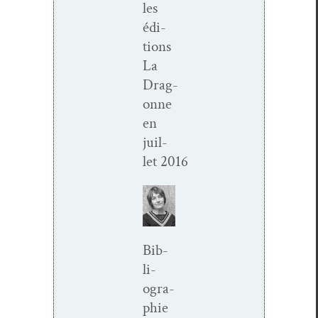
les
édi­
tions
La
Drag­
onne
en
juil­
let 2016
Bib­
li­
ogra­
phie