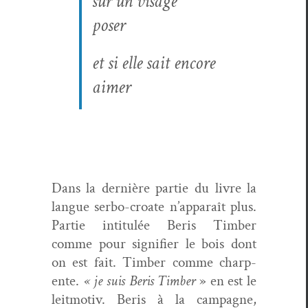
sur un visage
pos­er
et si elle sait encore
aimer
Dans la dernière par­tie du livre la
langue ser­bo-croate n’apparaît plus.
Par­tie inti­t­ulée Beris Tim­ber
comme pour sig­ni­fi­er le bois dont
on est fait. Tim­ber comme char­p­
ente.
« je suis Beris Tim­ber
» en est le
leit­mo­tiv. Beris à la cam­pagne,