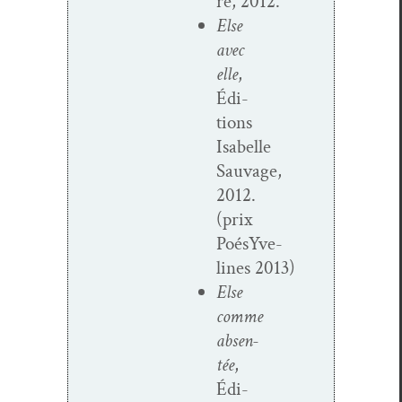
ré, 2012.
Else
avec
elle
,
Édi­
tions
Isabelle
Sauvage,
2012.
(prix
PoésYve­
lines 2013)
Else
comme
absen­
tée
,
Édi­