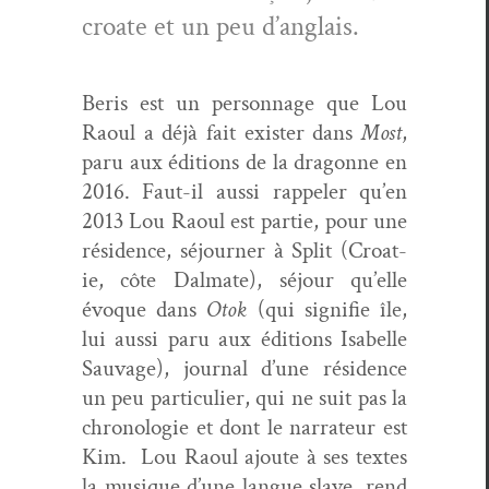
croate et un peu d’anglais.
Beris est un per­son­nage que Lou
Raoul a déjà fait exis­ter dans
Most
,
paru aux édi­tions de la drag­onne en
2016. Faut-il aus­si rap­pel­er qu’en
2013 Lou Raoul est par­tie, pour une
rési­dence, séjourn­er à Split (Croat­
ie, côte Dal­mate), séjour qu’elle
évoque dans
Otok
(qui sig­ni­fie île,
lui aus­si paru aux édi­tions Isabelle
Sauvage), jour­nal d’une rési­dence
un peu par­ti­c­uli­er, qui ne suit pas la
chronolo­gie et dont le nar­ra­teur est
Kim. Lou Raoul ajoute à ses textes
la musique d’une langue slave, rend