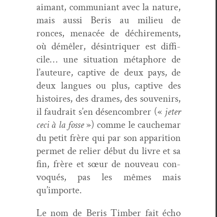
aimant, com­mu­ni­ant avec la nature,
mais aus­si Beris au milieu de
ronces, men­acée de déchire­ments,
où démêler, dés­in­tri­quer est dif­fi­
cile… une sit­u­a­tion métaphore de
l’auteure, cap­tive de deux pays, de
deux langues ou plus, cap­tive des
his­toires, des drames, des sou­venirs,
il faudrait s’en désen­com­br­er («
jeter
ceci à la fos­se
») comme le cauchemar
du petit frère qui par son appari­tion
per­met de reli­er début du livre et sa
fin, frère et sœur de nou­veau con­
vo­qués, pas les mêmes mais
qu’importe.
Le nom de Beris Tim­ber fait écho