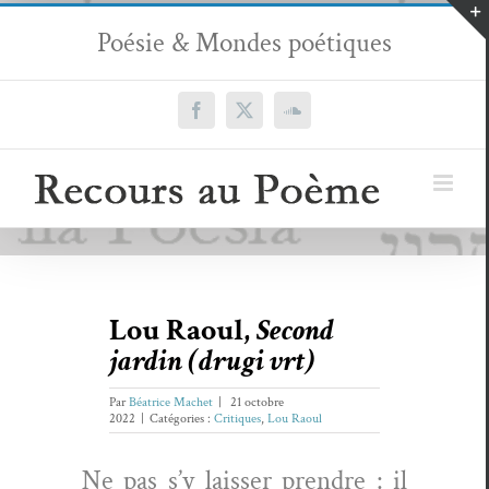
Passer
Poésie & Mondes poétiques
au
contenu
Facebook
X
SoundCloud
Lou Raoul,
Second
jardin (drugi vrt)
Par
Béatrice Machet
|
21 octobre
2022
|
Catégories :
Critiques
,
Lou Raoul
Ne pas s’y laiss­er pren­dre : il