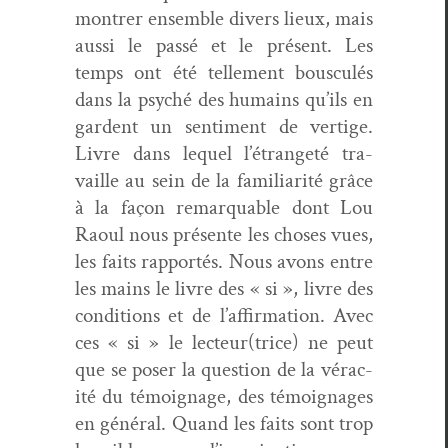
mon­tr­er ensem­ble divers lieux, mais
aus­si le passé et le présent. Les
temps ont été telle­ment bous­culés
dans la psy­ché des humains qu’ils en
gar­dent un sen­ti­ment de ver­tige.
Livre dans lequel l’étrangeté tra­
vaille au sein de la famil­iar­ité grâce
à la façon remar­quable dont Lou
Raoul nous présente les choses vues,
les faits rap­portés. Nous avons entre
les mains le livre des « si », livre des
con­di­tions et de l’affirmation. Avec
ces « si » le lecteur(trice) ne peut
que se pos­er la ques­tion de la vérac­
ité du témoignage, des témoignages
en général. Quand les faits sont trop