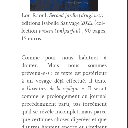
Lou Raoul,
Sec­ond jardin (dru­gi vrt)
,
édi­tions Isabelle Sauvage 2022 (col­
lec­tion
présent (im)parfait
) , 90 pages,
15 euros.
Comme pour nous habituer à
douter. Mais nous sommes
prévenu-e‑s : ce texte est postérieur
à un voy­age déjà effec­tué, il tente
«
l’aventure de la réplique
». Il serait
comme le pro­longe­ment du jour­nal
précédem­ment paru, pas for­cé­ment
qu’il se révèle incom­plet, mais parce
que cer­taines choses digérées et que
d’autres hantent encore et s’invitent