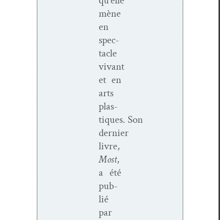
qu’elle
mène
en
spec­
ta­cle
vivant
et en
arts
plas­
tiques. Son
dernier
livre,
Most
,
a été
pub­
lié
par