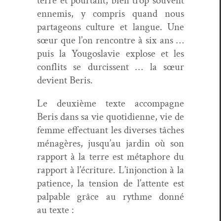
terre et pour­tant, bien trop sou­vent
enne­mis, y com­pris quand nous
parta­geons cul­ture et langue. Une
sœur que l’on ren­con­tre à six ans …
puis la Yougoslavie explose et les
con­flits se dur­cis­sent … la sœur
devient Beris.
Le deux­ième texte accom­pa­gne
Beris dans sa vie quo­ti­di­enne, vie de
femme effec­tu­ant les divers­es tâch­es
ménagères, jusqu’au jardin où son
rap­port à la terre est métaphore du
rap­port à l’écriture. L’injonction à la
patience, la ten­sion de l’attente est
pal­pa­ble grâce au rythme don­né
au texte :