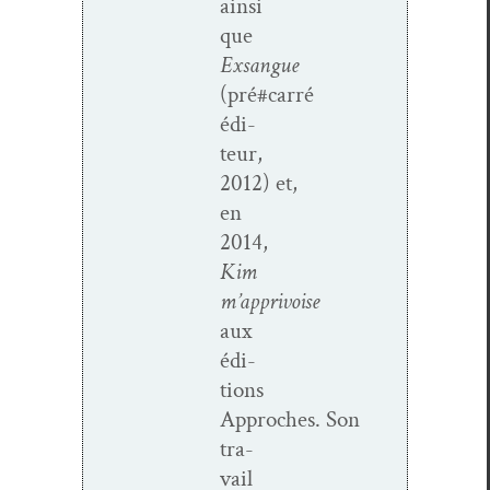
ain­si
que
Exsangue
(pré#carré
édi­
teur,
2012) et,
en
2014,
Kim
m’apprivoise
aux
édi­
tions
Approches. Son
tra­
vail