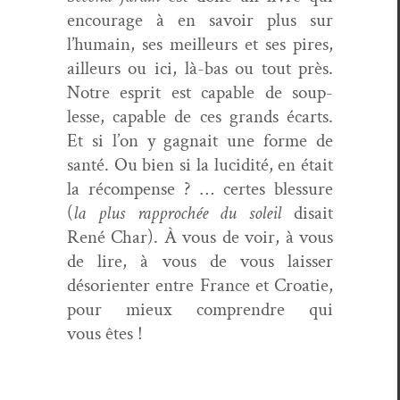
encour­age à en savoir plus sur
l’humain, ses meilleurs et ses pires,
ailleurs ou ici, là-bas ou tout près.
Notre esprit est capa­ble de sou­p­
lesse, capa­ble de ces grands écarts.
Et si l’on y gag­nait une forme de
san­té. Ou bien si la lucid­ité, en était
la récom­pense ? … certes blessure
(
la plus rap­prochée du soleil
dis­ait
René Char). À vous de voir, à vous
de lire, à vous de vous laiss­er
désori­en­ter entre France et Croat­ie,
pour mieux com­pren­dre qui
vous êtes !