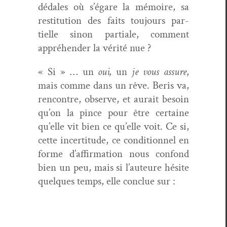
dédales où s’égare la mémoire, sa
resti­tu­tion des faits tou­jours par­
tielle sinon par­tiale, com­ment
appréhen­der la vérité nue ?
« Si » … un
oui,
un
je vous assure
,
mais comme dans un rêve. Beris va,
ren­con­tre, observe, et aurait besoin
qu’on la pince pour être cer­taine
qu’elle vit bien ce qu’elle voit. Ce si,
cette incer­ti­tude, ce con­di­tion­nel en
forme d’affirmation nous con­fond
bien un peu, mais si l’auteure hésite
quelques temps, elle con­clue sur :