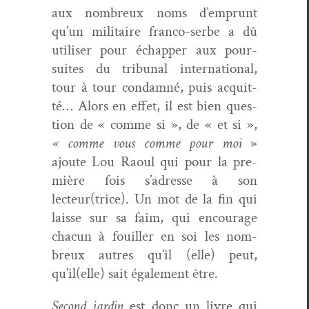
aux nom­breux noms d’emprunt
qu’un mil­i­taire fran­co-serbe a dû
utilis­er pour échap­per aux pour­
suites du tri­bunal inter­na­tion­al,
tour à tour con­damné, puis acquit­
té… Alors en effet, il est bien ques­
tion de « comme si », de « et si »,
« comme vous comme pour moi
»
ajoute Lou Raoul qui pour la pre­
mière fois s’adresse à son
lecteur(trice). Un mot de la fin qui
laisse sur sa faim, qui encour­age
cha­cun à fouiller en soi les nom­
breux autres qu’il (elle) peut,
qu’il(elle) sait égale­ment être.
Sec­ond jardin
est donc un livre qui