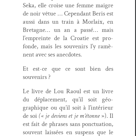
Seka, elle croise une femme mai­gre
de noir vêtue … Cepen­dant Beris est
aus­si dans un train à Mor­laix, en
Bre­tagne… un an a passé… mais
l’empreinte de la Croat­ie est pro­
fonde, mais les sou­venirs l’y ramè­
nent avec ses anecdotes.
Et est-ce que ce sont bien des
souvenirs ?
Le livre de Lou Raoul est un livre
du déplace­ment, qu’il soit géo­
graphique ou qu’il soit à l’intérieur
de soi
(« je deviens et je m’étonne
»). Il
est fait de phras­es sans ponc­tu­a­tion,
sou­vent lais­sées en sus­pens que le