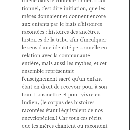
ituelle dans le con­texte Indi­en tra­di­
tion­nel, c’est dire ini­ti­a­tion, que les
mères don­naient et don­nent encore
aux enfants par le biais d’histoires
racon­tées : his­toires des ancêtres,
his­toires de la tribu afin d’inculquer
le sens d’une iden­tité per­son­nelle en
rela­tion avec la com­mu­nauté
entière, mais aus­si les mythes, et cet
ensem­ble représen­tait
l’enseignement sacré qu’un enfant
était en droit de recevoir pour à son
tour trans­met­tre et pour vivre en
Indi­en, (le cor­pus des his­toires
racon­tées étant l’équivalent de nos
ency­clopédies.) Car tous ces réc­its
que les mères chantent ou racon­tent