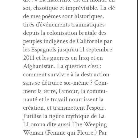
soi, chao­tique et imprévis­i­ble. La clé
de mes poèmes sont his­toriques,
tirés d’événements trau­ma­tiques
depuis la coloni­sa­tion bru­tale des
peu­ples indigènes de Cal­i­fornie par
les Espag­nols jusqu’au 11 sep­tem­bre
2011 et les guer­res en Iraq et en
Afghanistan. La ques­tion c’est :
com­ment sur­vivre à la destruc­tion
sans se détru­ire soi-même ? Com­
ment la terre, l’amour, la com­mu­
nauté et le tra­vail nour­ris­sent la
créa­tion, et trans­met­tent l’espoir.
J’utilise la fig­ure mythique de La
LLorona dite aus­si The Weep­ing
Woman (Femme qui Pleure.) Par