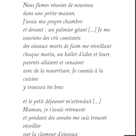
Nous fûmes réu­nies de nouveau
dans une petite maison.
J’avais ma pro­pre chambre
et devant : un palmi­er géant […] Je me
sou­viens des cris constants
des oiseaux morts de faim me réveillant
chaque matin, un bal­let d’ailes et leurs
par­ents allaient et venaient
avec de la nour­ri­t­ure. Je courais à la
cuisine
y trou­vais tes bras
et le petit déje­uner m’attendait […]
Maman, je t’avais retrouvée
et pen­dant des années me suis trou­vée
réveillée
par la clameur d’oiseaux