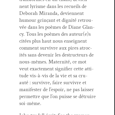
nent lyrisme dans les recueils de
Deb­o­rah Miran­da, devi­en­nent
humour grinçant et dig­nité retrou­
vée dans les poèmes de Diane Glan­
cy. Tous les poèmes des auteur(e)s
citées plus haut nous enseignent
com­ment sur­vivre aux pires atroc­
ités sans devenir les destruc­teurs de
nous-mêmes. Mater­nité, ce mot
veut exacte­ment sig­ni­fi­er cette atti­
tude vis-à-vis de la vie et sa cru­
auté : sur­vivre, faire sur­vivre et
man­i­fester de l’espoir, ne pas laiss­er
per­me­t­tre que l’on puisse se détru­ire
soi-même.