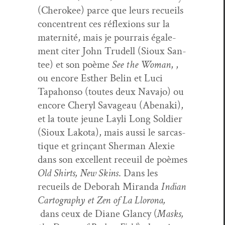
(Chero­kee) parce que leurs recueils
con­cen­trent ces réflex­ions sur la
mater­nité, mais je pour­rais égale­
ment citer John Trudell (Sioux San­
tee) et son poème
See the Woman
, ,
ou encore Esther Belin et Luci
Tapa­hon­so (toutes deux Nava­jo) ou
encore Cheryl Sav­ageau (Abena­ki),
et la toute jeune Layli Long Sol­dier
(Sioux Lako­ta), mais aus­si le sar­cas­
tique et grinçant Sher­man Alex­ie
dans son excel­lent receuil de poèmes
Old Shirts, New Skins
. Dans les
recueils de Deb­o­rah Miran­da
Indi­an
Car­tog­ra­phy et Zen of La Llorona,
dans ceux de Diane Glan­cy (
Masks,