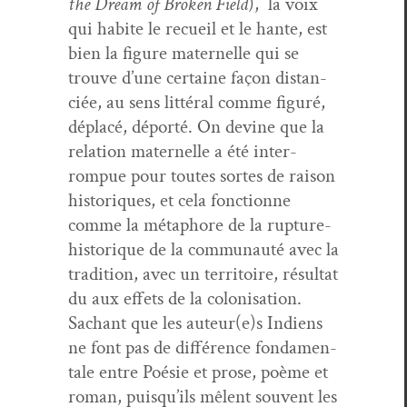
the Dream of Bro­ken Field
), la voix
qui habite le recueil et le hante, est
bien la fig­ure mater­nelle qui se
trou­ve d’une cer­taine façon dis­tan­
ciée, au sens lit­téral comme fig­uré,
déplacé, déporté. On devine que la
rela­tion mater­nelle a été inter­
rompue pour toutes sortes de rai­son
his­toriques, et cela fonc­tionne
comme la métaphore de la rup­ture-
his­torique de la com­mu­nauté avec la
tra­di­tion, avec un ter­ri­toire, résul­tat
du aux effets de la coloni­sa­tion.
Sachant que les auteur(e)s Indi­ens
ne font pas de dif­férence fon­da­men­
tale entre Poésie et prose, poème et
roman, puisqu’ils mêlent sou­vent les