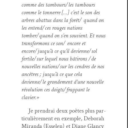
comme des tambours/les tam­bours
comme le ton­nerre […] c’est le son des
arbres abat­tus dans la forêt/ quand on
les entend/ces rouges nations
tomber/quand on s’en sou­vient. Et nous
trans­for­mons ce son/ encore et
encore/jusqu’à ce qu’il devienne/sol
fertile/sur lequel nous bâtirons /de
nou­velles nations/sur les cen­dres de nos
ancêtres ; jusqu’à ce que cela
devienne/le gron­de­ment d’une nou­velle
révo­lu­tion ces doigts/frappant le
clavier.»
Je prendrai deux poètes plus par­
ti­c­ulière­ment en exem­ple, Deb­o­rah
Miran­da (Esse­len) et Diane Glan­cy