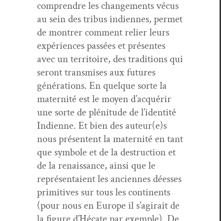
com­pren­dre les change­ments vécus
au sein des tribus indi­ennes, per­met
de mon­tr­er com­ment reli­er leurs
expéri­ences passées et présentes
avec un ter­ri­toire, des tra­di­tions qui
seront trans­mis­es aux futures
généra­tions. En quelque sorte la
mater­nité est le moyen d’acquérir
une sorte de pléni­tude de l’identité
Indi­enne. Et bien des auteur(e)s
nous présen­tent la mater­nité en tant
que sym­bole et de la destruc­tion et
de la renais­sance, ain­si que le
représen­taient les anci­ennes déess­es
prim­i­tives sur tous les con­ti­nents
(pour nous en Europe il s’agirait de
la fig­ure d’Hécate par exem­ple). De