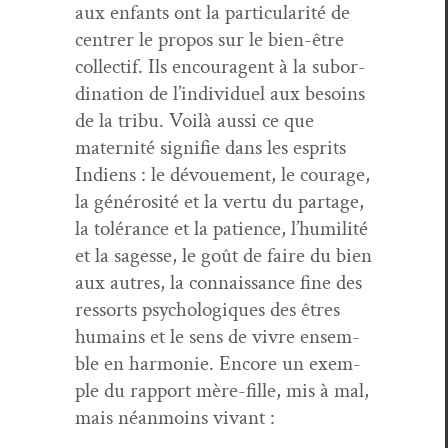
aux enfants ont la par­tic­u­lar­ité de
cen­tr­er le pro­pos sur le bien-être
col­lec­tif. Ils encour­a­gent à la sub­or­
di­na­tion de l’individuel aux besoins
de la tribu. Voilà aus­si ce que
mater­nité sig­ni­fie dans les esprits
Indi­ens : le dévoue­ment, le courage,
la générosité et la ver­tu du partage,
la tolérance et la patience, l’humilité
et la sagesse, le goût de faire du bien
aux autres, la con­nais­sance fine des
ressorts psy­chologiques des êtres
humains et le sens de vivre ensem­
ble en har­monie. Encore un exem­
ple du rap­port mère-fille, mis à mal,
mais néan­moins vivant :