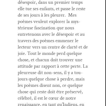
dés­espoir, dans un pre­mier temps
elle tue ses enfants, et passe le reste
de ses jours à les pleur­er. Mes
poèmes veu­lent explor­er la mys­
térieuse fas­ci­na­tion que nous
entretenons avec le dés­espoir et au
tra­vers des poèmes emmen­er le
lecteur vers un cen­tre de clarté et de
joie. Tout le monde perd quelque
chose, et cha­cun doit trou­ver une
atti­tude par rap­port à cette perte. La
pleureuse dit non-sens, il y a tou­
jours quelque chose à per­dre, mais
les poèmes dis­ent non, ce quelque
chose qui reste doit être préservé,
célébré, il est le cœur de notre
renais­sance, en tant qu’Indiens, en