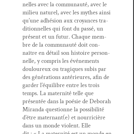
nelles avec la com­mu­nauté, avec le
milieu naturel, avec les mythes ain­si
qu’une adhé­sion aux croy­ances tra­
di­tion­nelles qui font du passé, un
présent et un futur. Chaque mem­
bre de la com­mu­nauté doit con­
naître en détail son his­toire per­son­
nelle, y com­pris les événe­ments
douloureux ou trag­iques subis par
des généra­tions antérieures, afin de
garder l’équilibre entre les trois
temps. La mater­nité telle que
présen­tée dans la poésie de Deb­o­rah
Miran­da ques­tionne la pos­si­bil­ité
d’être maternant(e) et nourri­cière
dans un monde vio­lent. Elle
dit : « La mater­nité est un monde en