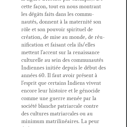
cette façon, tout en nous mon­trant
les dégâts faits dans les com­mu­
nautés, don­nent à la mater­nité son
rôle et son pou­voir spir­ituel de
créa­tion, de mise au monde, de réu­
ni­fi­ca­tion et faisant cela ils/elles
met­tent l’accent sur la renais­sance
cul­turelle au sein des com­mu­nautés
Indi­ennes ini­tiée depuis le début des
années 60. Il faut avoir présent à
l’esprit que cer­tains Indi­ens vivent
encore leur his­toire et le géno­cide
comme une guerre menée par la
société blanche patri­ar­cale con­tre
des cul­tures matri­ar­cales ou au
min­i­mum matril­inéaires. La peur