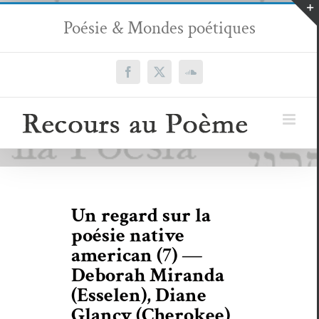
Passer
Poésie & Mondes poétiques
au
contenu
Facebook
X
SoundCloud
Un regard sur la
poésie native
american (7) —
Deborah Miranda
(Esselen), Diane
Glancy (Cherokee)