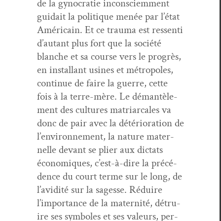
de la gynocratie incon­sciem­ment
guidait la poli­tique menée par l’état
Améri­cain. Et ce trau­ma est ressen­ti
d’autant plus fort que la société
blanche et sa course vers le pro­grès,
en instal­lant usines et métrop­o­les,
con­tin­ue de faire la guerre, cette
fois à la terre-mère. Le déman­tèle­
ment des cul­tures matri­ar­cales va
donc de pair avec la détéri­o­ra­tion de
l’environnement, la nature mater­
nelle devant se pli­er aux dic­tats
économiques, c’est-à-dire la précé­
dence du court terme sur le long, de
l’avidité sur la sagesse. Réduire
l’importance de la mater­nité, détru­
ire ses sym­bol­es et ses valeurs, per­