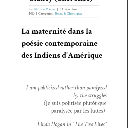
Par
Béatrice Machet
|
13 décembre
2013
|
Catégories :
Essais & Chroniques
La maternité dans la
poésie contemporaine
des Indiens d’Amérique
I am politi­cized rather than par­a­lyzed
by the struggles
(
Je suis poli­tisée plutôt que
paralysée par les luttes)
Lin­da Hogan in “The Two Lives”