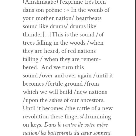
(Anishi­naabe) l’exprime très bien
dans son poème : « In the womb of
your moth­er nation/ heart­beats
sound like drums/ drums like
thunder[…]This is the sound /of
trees falling in the woods /when
they are heard, of red nations
falling / when they are remem­
bered. And we turn this
sound /over and over again /until it
becomes /fertile ground /from
which we will build /new nations
/upon the ash­es of our ances­tors.
Until it becomes /the rat­tle of a new
rev­o­lu­tion these fingers/drumming
on keys.
Dans le ven­tre de votre mère
nation/les bat­te­ments du cœur son­nent