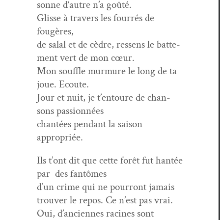
son­ne d‘autre n’a goûté.
Glisse à tra­vers les four­rés de
fougères,
de salal et de cèdre, ressens le bat­te­
ment vert de mon cœur.
Mon souf­fle mur­mure le long de ta
joue. Ecoute.
Jour et nuit, je t’entoure de chan­
sons passionnées
chan­tées pen­dant la sai­son
appropriée.
Ils t’ont dit que cette forêt fut han­tée
par des fantômes
d’un crime qui ne pour­ront jamais
trou­ver le repos. Ce n’est pas vrai.
Oui, d’anciennes racines sont