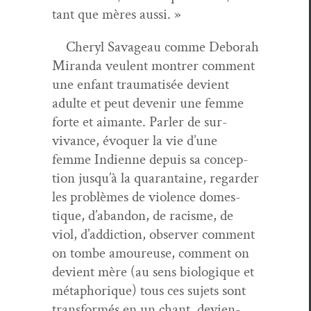
tant que mères aussi. »
Cheryl Sav­ageau comme Deb­o­rah
Miran­da veu­lent mon­tr­er com­ment
une enfant trau­ma­tisée devient
adulte et peut devenir une femme
forte et aimante. Par­ler de sur­
vivance, évo­quer la vie d’une
femme Indi­enne depuis sa con­cep­
tion jusqu’à la quar­an­taine, regarder
les prob­lèmes de vio­lence domes­
tique, d’abandon, de racisme, de
viol, d’addiction, observ­er com­ment
on tombe amoureuse, com­ment on
devient mère (au sens biologique et
métaphorique) tous ces sujets sont
trans­for­més en un chant, devi­en­