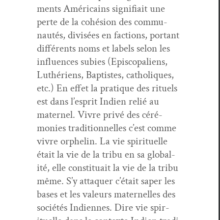
ments Améri­cains sig­nifi­ait une
perte de la cohé­sion des com­mu­
nautés, divisées en fac­tions, por­tant
dif­férents noms et labels selon les
influ­ences subies (Epis­co­paliens,
Luthériens, Bap­tistes, catholiques,
etc.) En effet la pra­tique des rit­uels
est dans l’esprit Indi­en relié au
mater­nel. Vivre privé des céré­
monies tra­di­tion­nelles c’est comme
vivre orphe­lin. La vie spir­ituelle
était la vie de la tribu en sa glob­al­
ité, elle con­sti­tu­ait la vie de la tribu
même. S’y atta­quer c’était saper les
bases et les valeurs mater­nelles des
sociétés Indi­ennes. Dire vie spir­