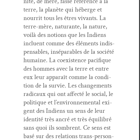
nité, de mère, fasse référence à la
terre, la planète qui héberge et
nour­rit tous les êtres vivants. La
terre-mère, nat­u­rante, la nature,
voilà des notions que les Indi­ens
inclu­ent comme des élé­ments indis­
pens­ables, insé­para­bles de la société
humaine. La coex­is­tence paci­fique
des hommes avec la terre et entre
eux leur appa­raît comme la con­di­
tion de la survie. Les change­ments
rad­i­caux qui ont affec­té le social, le
poli­tique et l’environnemental exi­
gent des Indi­ens un sens de leur
iden­tité très ancré et très équili­bré
sans quoi ils som­brent. Ce sens est
basé sur des rela­tions trans-per­son­