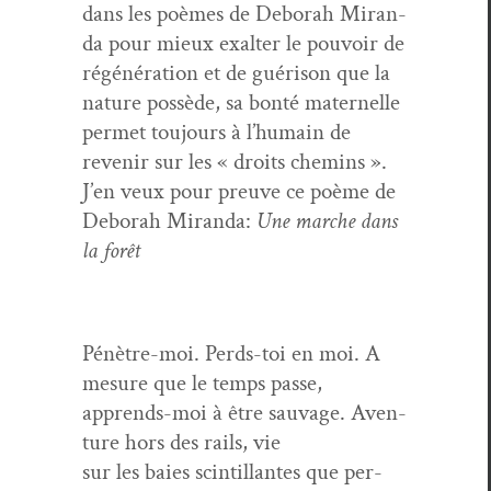
dans les poèmes de Deb­o­rah Miran­
da pour mieux exal­ter le pou­voir de
régénéra­tion et de guéri­son que la
nature pos­sède, sa bon­té mater­nelle
per­met tou­jours à l’humain de
revenir sur les « droits chemins ».
J’en veux pour preuve ce poème de
Deb­o­rah Miran­da:
Une marche dans
la forêt
Pénètre-moi. Perds-toi en moi. A
mesure que le temps passe,
apprends-moi à être sauvage. Aven­
ture hors des rails, vie
sur les baies scin­til­lantes que per­