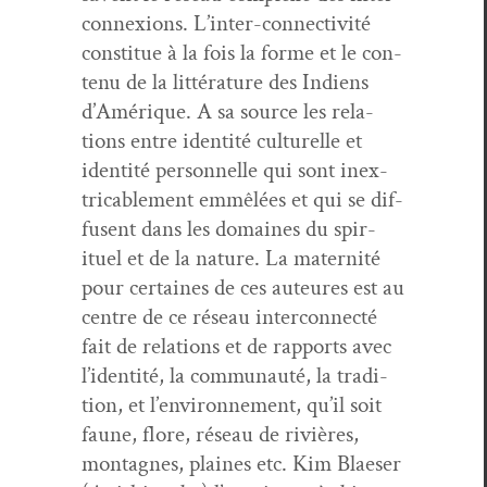
con­nex­ions. L’inter-connectivité
con­stitue à la fois la forme et le con­
tenu de la lit­téra­ture des Indi­ens
d’Amérique. A sa source les rela­
tions entre iden­tité cul­turelle et
iden­tité per­son­nelle qui sont inex­
tri­ca­ble­ment emmêlées et qui se dif­
fusent dans les domaines du spir­
ituel et de la nature. La mater­nité
pour cer­taines de ces auteures est au
cen­tre de ce réseau inter­con­nec­té
fait de rela­tions et de rap­ports avec
l’identité, la com­mu­nauté, la tra­di­
tion, et l’environnement, qu’il soit
faune, flo­re, réseau de riv­ières,
mon­tagnes, plaines etc. Kim Blaeser