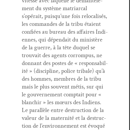
vitesse avec laque­lle le déman­tèle­
ment du sys­tème matri­ar­cal
s’opérait, puisqu’une fois relo­cal­isés,
les com­man­des de la tribu étaient
con­fiées au bureau des affaires Indi­
ennes, qui dépendait du min­istère
de la guerre, à la tête duquel se
trou­vait des agents cor­rom­pus, ne
don­nant des postes de « respon­s­abil­
ité » (dis­ci­pline, police trib­ale) qu’à
des hommes, mem­bres de la tribu
mais le plus sou­vent métis, sur qui
le gou­verne­ment comp­tait pour «
blanchir » les mœurs des Indi­ens.
Le par­al­lèle entre destruc­tion de la
valeur de la mater­nité et la destruc­
tion de l’environnement est évo­qué