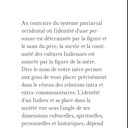
Au con­traire du sys­tème patri­ar­cal
occi­den­tal où l’identité d’une per­
son­ne est déter­minée par la fig­ure et
le nom du père, la survie et la con­ti­
nu­ité des cul­tures Indi­ennes est
assurée par la fig­ure de la mère.
Dire le nom de votre mère per­met
aux gens de vous plac­er pré­cisé­ment
dans le réseau des rela­tions intra et
extra-com­mu­nau­taires. L’identité
d’un Indi­en et sa place dans la
société vue sous l’angle de ses
dimen­sions cul­turelles, spir­ituelles,
per­son­nelles et his­toriques, dépend