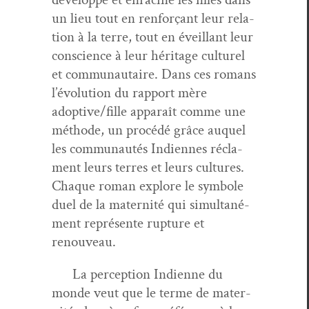
un lieu tout en ren­forçant leur rela­
tion à la terre, tout en éveil­lant leur
con­science à leur héritage cul­turel
et com­mu­nau­taire. Dans ces romans
l’évolution du rap­port mère
adoptive/fille appa­raît comme une
méth­ode, un procédé grâce auquel
les com­mu­nautés Indi­ennes récla­
ment leurs ter­res et leurs cul­tures.
Chaque roman explore le sym­bole
duel de la mater­nité qui simul­tané­
ment représente rup­ture et
renouveau.
La per­cep­tion Indi­enne du
monde veut que le terme de mater­