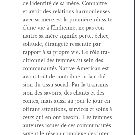
de l’identité de sa mère. Con­naître
et avoir des rela­tions har­monieuses
avec sa mère est la pre­mière réus­site
d’une vie à l’Indienne, ne pas con­
naître sa mère sig­ni­fie perte, échec,
soli­tude, étrangeté ressen­tie par
rap­port à sa pro­pre vie. Le rôle tra­
di­tion­nel des femmes au sein des
com­mu­nautés Native Amer­i­can est
avant tout de con­tribuer à la cohé­
sion du tis­su social. Par la trans­mis­
sion des savoirs, des chants et des
con­tes, mais aus­si au jour le jour en
offrant atten­tions, ser­vices et soins à
ceux qui en ont besoin. Les femmes
auteures issues de ces com­mu­nautés
savent le réseau com­plexe des inter­