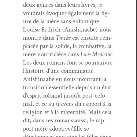
deux gen­res dans leurs livres, je
voudrais évo­quer égale­ment la fig­
ure de la mère sans enfant que
Louise Erdrich (Anishi­naabe) nous
mon­tre dans
Tracks
est ensuite rem­
placée par la solide, la com­bat­ive, la
mère nourri­cière dans
Love Med­i­cine
.
Les deux romans font se pour­suiv­re
l’histoire d’une com­mu­nauté
Anishi­naabe en nous mon­trant la
tran­si­tion essen­tielle depuis un état
d’esprit colo­nial jusqu’à post-colo­
nial, et ce au tra­vers du rap­port à la
reli­gion et à la mater­nité. Mais cela
dit, dans ces romans aus­si, le rap­
port mère adoptive/fille se
développe et enracine les filles dans