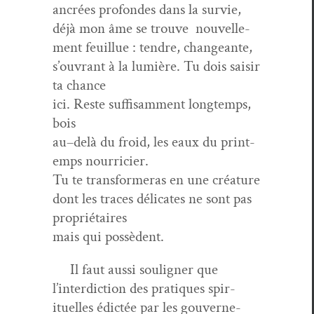
ancrées pro­fondes dans la survie,
déjà mon âme se trou­ve nou­velle­
ment feuil­lue : ten­dre, changeante,
s’ouvrant à la lumière. Tu dois saisir
ta chance
ici. Reste suff­isam­ment longtemps,
bois
au–delà du froid, les eaux du print­
emps nourricier.
Tu te trans­formeras en une créature
dont les traces déli­cates ne sont pas
propriétaires
mais qui possèdent.
Il faut aus­si soulign­er que
l’interdiction des pra­tiques spir­
ituelles édic­tée par les gou­verne­