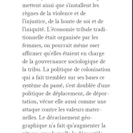
me­t­tent ain­si que s’installent les
règnes de la vio­lence et de
l’injustice, de la honte de soi et de
l’iniquité. L’économie trib­ale tra­di­
tion­nelle était organ­isée par les
femmes, on pour­rait même oser
affirmer qu’elles étaient en charge
de la gou­ver­nance soci­ologique de
la tribu. La poli­tique de coloni­sa­tion
qui a fait trem­bler sur ses bases ce
sys­tème du passé, s’est dou­blée d’une
poli­tique de déplace­ment, de dépor­
ta­tion, vécue elle aus­si comme une
attaque con­tre les valeurs mater­
nelles. Le déracin­e­ment géo­
graphique n’a fait qu’augmenter la