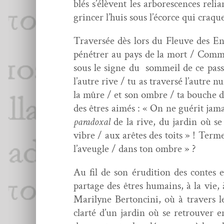
blés s’élèvent les arbores­cences reli
grin­cer l’huis sous l’écorce qui craque
Tra­ver­sée dès lors du Fleuve des En
pénétr­er au pays de la mort / Comme
sous le signe du
som­meil de ce pas­
l’autre rive / tu as tra­ver­sé l’autr
la mûre / et son ombre / ta bouche d
des êtres aimés : « On ne guérit jama
para­dox­al
de la rive, du jardin où se
vibre / aux arêtes des toits » ! Terme
l’aveugle / dans ton ombre » ?
Au fil de son éru­di­tion des con­tes
partage des êtres humains, à la vie, à
Mar­i­lyne Bertonci­ni, où à tra­vers 
clarté d’un jardin où se retrou­ver e