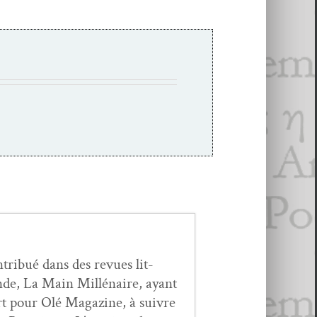
n­tribué dans des revues lit­
de, La Main Mil­lé­naire, ayant
rt pour Olé Mag­a­zine, à suiv­re