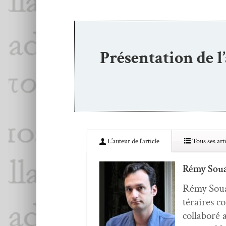
Présentation de l
L’au­teur de l’article
Tous ses arti
Rémy Sou
Rémy Soual,
téraires c
col­laboré 