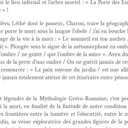
ant le lieu infer­nal et l’arbre mor­tel : « La Porte des 
 » !
fers, Léthé dont le passeur, Charon, trace la géo­gra­phi
 porte le mort sous la langue l’obole / j’ai en bouche l
sage de la vie à la mort : « Le som­meil est ton nocher 
e nuit ». Plongée sous le signe de la méta­mor­phose en o
’ombre / ne goûte / que l’ombre de la mûre ». Aveu du se
is de la perte d’une ombre / On ne guérit jamais de ces
 ressourcer : « La paix soyeuse du jardin / est une a
 jamais totale­ment atteint de cet itinéraire entre pénom­
 et légen­des de la Mytholo­gie Gré­co-Romaine, c’est peu
 la mort, en final­ité de la fini­tude de notre con­di­tio
les fron­tières entre la lumière et l’obscurité, entre le
nfin, sa veine explo­ratrice des grandes fig­ures de la p