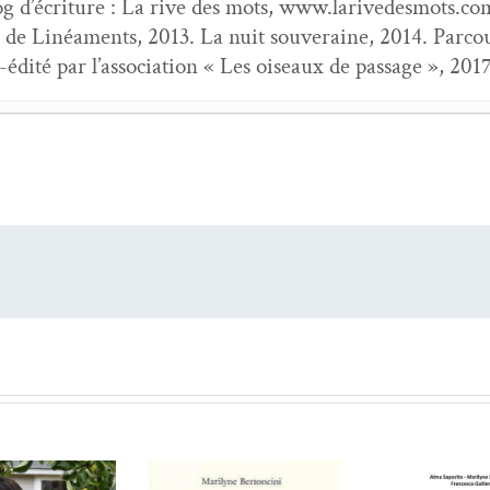
og d’écri­t­ure : La rive des mots, www.larivedesmots.com
 de Linéa­ments, 2013. La nuit sou­veraine, 2014. Par­cours
o-édité par l’as­so­ci­a­tion « Les oiseaux de pas­sage », 2017
(19) : JE NE VEUX PAS de Gérard Manset
- 6 mai 202
8) : Por­trait de Brigitte Fontaine en poète prophétesse
(17) : WATT de Bertrand Belin
- 6 jan­vi­er 2026
6) : Entrons dans le Labyrinthe de Feu ! Chat­ter­ton
- 
5) : Devenir une ful­gu­rance : Becom­ing Led Zep­pelin
­ure
- 6 mars 2025
 (14) : Chant vibrant de Clara Ysé
- 6 jan­vi­er 2025
om­mage à Joseph Pon­thus
- 6 novem­bre 2024
(13) : Sin­gulière voix de Bertrand Belin
- 6 sep­tem­br
lait Larathous­tra
,
Viatire
, Yves Oual­let,
Ain­si vivait Yvan B
 (12) : Bruno Gen­este,
Sur la route poé­tique du rock
- 6 m
Maril
usti­nati,
Sum­ballein suivi de
Le Tun­nel,
- 1 mars 2024