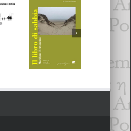
ini,
023
- 6 jan­vi­er 2024
rito,
Marilyne
Est-ce que tu sais ?
- 30 octo­
luce /
Marilyne
Bertoncini et
és de
Bertoncini,
Il
Florence Daud
re
Le Bap­tême jusqu’à Rêval­ité…
libro di sabbia
Aub’ombre,
Alb’ombra
idél­ité
…
- 29 avril 2023
rre », vari­a­tions de
8