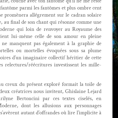
par­lé, couché avec ton fan­tôme qu’il ne me reste
e fan­tôme par­mi les fan­tômes et plus ombre cent
 promèn­era allé­gre­ment sur le cad­ran solaire
­iste, au final de son chant qui résonne comme une
­erne qui loin de ren­voy­er au Roy­aume des
ient lui-même celle de son amour en pleine
 ne man­quent pas égale­ment à la gra­phie de
mortelles ou mortelles évo­quées sous sa plume
res d’un imag­i­naire col­lec­tif héri­ti­er de cette
relectures/réécritures investis­sent les mille-
au creux du présent exploré for­mait la toile de
eux créa­tri­ces nous invi­tent, Ghis­laine Lejard
i­lyne Bertonci­ni par ces textes ciselés, en
od­erne, dont les allu­sions aux per­son­nages
’avèrent autant d’offrandes où lire l’implicite à