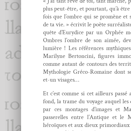
« J’ai tant rêvé de toi, tant marché, 
plus peut-être, et pour­tant, qu’à êtr
fois que l’ombre qui se promène et se
de ta vie. » écriv­it le poète sur­réal
quête d’Eurydice par un Orphée mod
Ombres l’ombre de son aimée, dev
lumière ! Les références mythiques
Mar­i­lyne Bertonci­ni, fig­ures im
comme autant de con­tours des ter­ri­toi
Mytholo­gie Gré­co-Romaine dont ses 
et-un visages…
Et c’est comme si cet ailleurs passé 
fond, la trame du voy­age auquel les d
par ces mon­tages d’images et Mar­
passerelles entre l’Antique et le M
héroïques et aux dieux pri­mor­diaux s