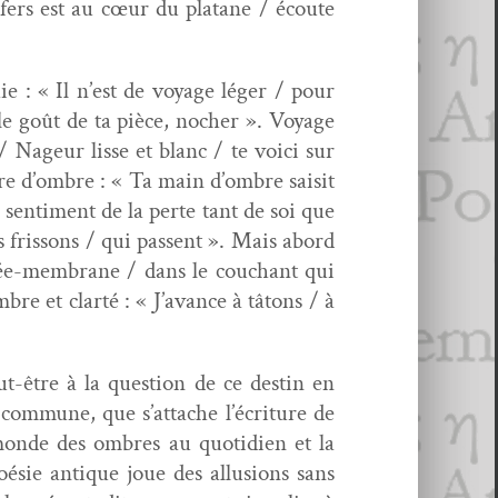
Enfers est au cœur du pla­tane / écoute
e : « Il n’est de voy­age léger / pour
e goût de ta pièce, nocher ». Voy­age
/ Nageur lisse et blanc / te voici sur
mbre d’ombre : « Ta main d’ombre saisit
n­ti­ment de la perte tant de soi que
 fris­sons / qui passent ». Mais abord
llée-mem­brane / dans le couchant qui
bre et clarté : « J’avance à tâtons / à
t-être à la ques­tion de ce des­tin en
n com­mune, que s’attache l’écriture de
 monde des ombres au quo­ti­di­en et la
oésie antique joue des allu­sions sans