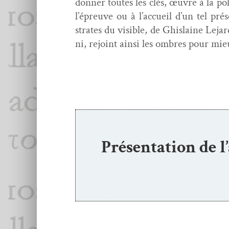
don­ner toutes les clés, œuvre à la pol
l’épreuve ou à l’accueil d’un tel pré
strates du vis­i­ble, de Ghis­laine Lej
ni, rejoint ain­si les ombres pour mi
Présentation de l