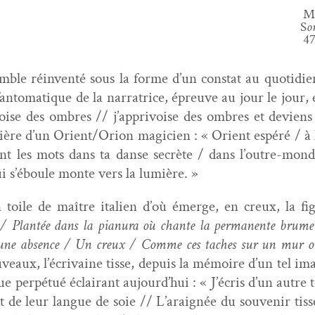
Mar
S
o
47
ble réin­ven­té sous la forme d’un con­stat au quo­ti­di
n­toma­tique de la nar­ra­trice, épreuve au jour le jour, e
privoise des ombres // j’apprivoise des ombres et deviens l
ière d’un Orient/Orion magi­cien : « Ori­ent espéré / à
nt les mots dans ta danse secrète / dans l’outre-mond
i s’éboule monte vers la lumière. »
n toile de maître ital­ien d’où émerge, en creux, la fi
Plan­tée dans la pia­nu­ra où chante la per­ma­nente brume 
 une absence / Un creux / Comme ces tach­es sur un mur où 
aux, l’écrivaine tisse, depuis la mémoire d’un tel imag­i­
ue per­pé­tué éclairant aujourd’hui : « J’écris d’un autre
de leur langue de soie // L’araignée du sou­venir tiss