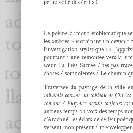
peine voilé des écrits !
Le poème d’amour emblé­ma­tique sem­
les ombres » entraî­nant un devenir fa
l’investigation styl­is­tique : « j’ap
pour­tant à une remon­tée vers la lum
sœur La Très Sacrée / tes pas tra­ce
choses / som­no­lentes / Le chemin qu
Tra­ver­sée du paysage de la ville e
minérale comme un tableau de Chiri­co / 
romane / Eury­dice depuis tou­jours est
anciens temps ou voix des temps nou­ve
d’Arachné, les éclats de ce feu poé­tiq
versent mon présent / m’enveloppent 