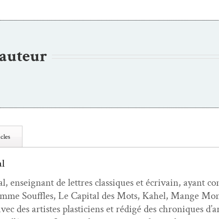
’auteur
cles
al
 enseignant de let­tres clas­siques et écrivain, ayant co
omme Souf­fles, Le Cap­i­tal des Mots, Kahel, Mange Mon
avec des artistes plas­ti­ciens et rédigé des chroniques d’a