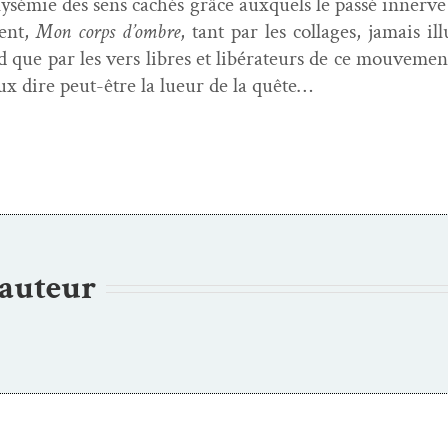
y­sémie des sens cachés grâce aux­quels le passé innerve l
sent,
Mon corps d’ombre
, tant par les col­lages, jamais ill
ard que par les vers libres et libéra­teurs de ce mou­ve­men
eux dire peut-être la lueur de la quête…
’auteur