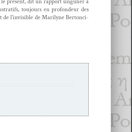
e présent, dit un rap­port sin­guli­er à
us­trat­ifs, tou­jours en pro­fondeur des
t de l’invisible de Mar­i­lyne Bertonci­