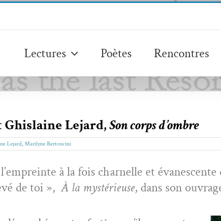
Lectures
Poètes
Rencontres
e
 Ghislaine Lejard,
Son corps d’ombre
ine Lejard
,
Marilyne Bertoncini
’empreinte à la fois char­nelle et évanes­cente 
êvé de toi »,
À
la mys­térieuse
, dans son ouvra