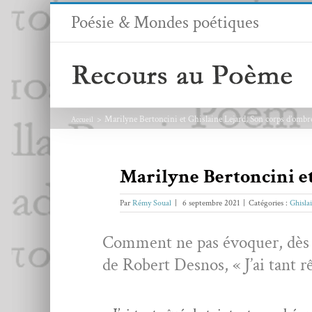
Passer
Poésie & Mondes poétiques
au
contenu
Marilyne Bertoncini et Ghislaine Lejard, Son corps d’ombr
Accueil
Marilyne Bertoncini et
Par
Rémy Soual
|
6 septembre 2021
|
Catégories :
Ghisla
Com­ment ne pas évo­quer, dès l
de Robert Desnos, « J’ai tant r