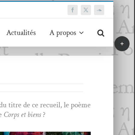
Facebook
X
SoundCloud
Actualités
A propos
Bascule
de
la
zone
de
la
barre
coulissa
du titre de ce recueil, le poème
ge
Corps et biens
?