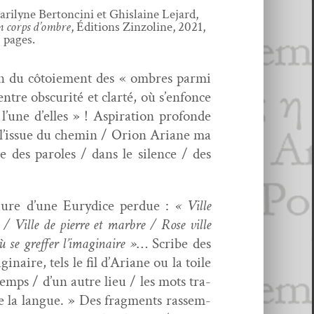
­i­lyne Bertonci­ni et Ghis­laine Lejard,
n corps d’om­bre
, Édi­tions Zin­zo­line, 2021,
 pages.
­en du côtoiement des « ombres par­mi
ntre obscu­rité et clarté, où s’enfonce
’une d’elles » ! Aspi­ra­tion pro­fonde
 l’issue du chemin / Ori­on Ari­ane ma
e des paroles / dans le silence / des
g­ure d’une Eury­dice per­due :
« Ville
/ Ville de pierre et mar­bre / Rose ville
se gref­fer l’imaginaire »
… Scribe des
naire, tels le fil d’Ariane ou la toile
 temps / d’un autre lieu / les mots tra­
e la langue. » Des frag­ments rassem­