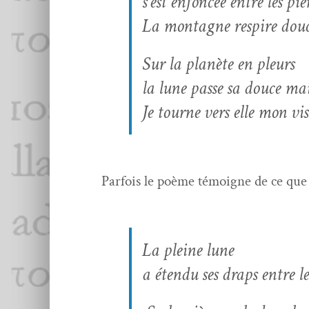
s’est enfon­cée entre les pie
La mon­tagne respire do
Sur la planète en pleurs
la lune passe sa douce ma
Je tourne vers elle mon vi
Par­fois le poème témoigne de ce que d
La pleine lune
a éten­du ses draps entre l