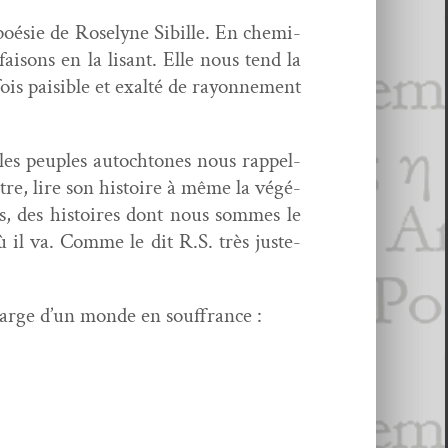
 poésie de Rose­lyne Sibille. En chem­i­
faisons en la lisant. Elle nous tend la
ois pais­i­ble et exalté de ray­on­nement
les peu­ples autochtones nous rap­pel­
­tre, lire son his­toire à même la végé­
res, des his­toires dont nous sommes le
ù il va. Comme le dit R.S. très juste­
s large d’un monde en souffrance :