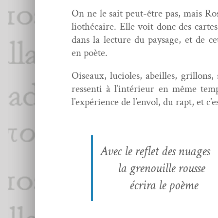
On ne le sait peut-être pas, mais Rose
lio­thé­caire. Elle voit donc des carte
dans la lec­ture du paysage, et de c
en poète.
Oiseaux, luci­oles, abeilles, gril­lons,
ressen­ti à l’intérieur en même tem
l’expérience de l’envol, du rapt, et c’e
Avec le reflet des nuages
la grenouille rousse
écrira le poème