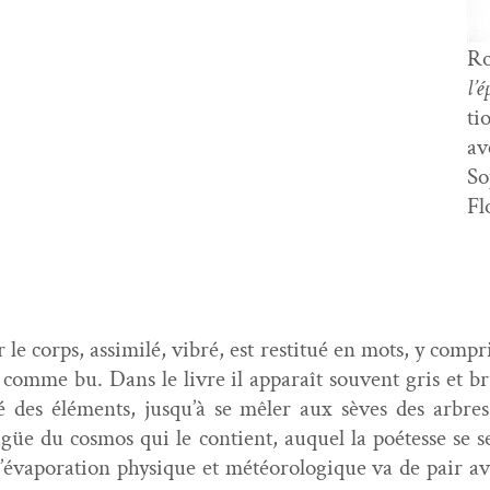
Ro
l’é
ti
av
So
Fl
r le corps, assim­ilé, vibré, est resti­tué en mots, y com­p
, comme bu. Dans le livre il appa­raît sou­vent gris et 
ité des élé­ments, jusqu’à se mêler aux sèves des arbres
igüe du cos­mos qui le con­tient, auquel la poétesse se s
’évaporation physique et météorologique va de pair avec