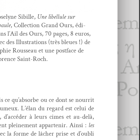
se­lyne Sibille,
Une libel­lule sur
paule
, Col­lec­tion Grand Ours, édi­
ons l’Ail des Ours, 70 pages, 8 euros,
ec des Illus­tra­tions (très bleues !) de
phie Rousseau et une post­face de
o­rence Saint-Roch.
ris ce qu’absorbe ou ce dont se nour­rit
brumeux. L’élan du regard est celui de
, d’accéder à leurs cimes et au-delà,
ent pleine­ment appartenir. Ain­si :
les
 la forme de lâch­er prise et d’oubli