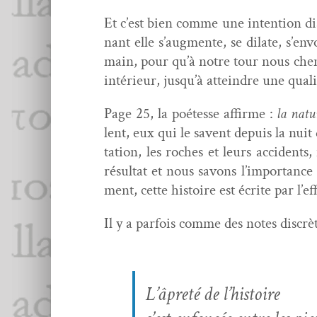
Et c’est bien comme une inten­tion dis­
nant elle s’augmente, se dilate, s’env
main, pour qu’à notre tour nous chem­i­n
intérieur, jusqu’à attein­dre une qual­i
Page 25, la poétesse affirme :
la natu
lent, eux qui le savent depuis la nuit 
ta­tion, les roches et leurs acci­dent
résul­tat et nous savons l’importance
ment, cette his­toire est écrite par l’
Il y a par­fois comme des notes dis­crè
L’âpreté de l’histoire