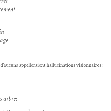
rres
ucement
in
sage
’aucuns appelleraient hal­lu­ci­na­tions visionnaires :
es arbres