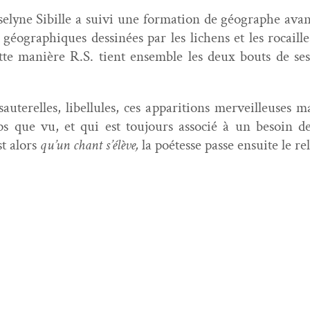
­lyne Sibille a suivi une for­ma­tion de géo­graphe avan
s géo­graphiques dess­inées par les lichens et les rocaille
ette manière R.S. tient ensem­ble les deux bouts de ses
 sauterelles, libel­lules, ces appari­tions mer­veilleuses mat
ps que vu, et qui est tou­jours asso­cié à un besoin d
st alors
qu’un chant s’élève,
la poétesse passe ensuite le rel