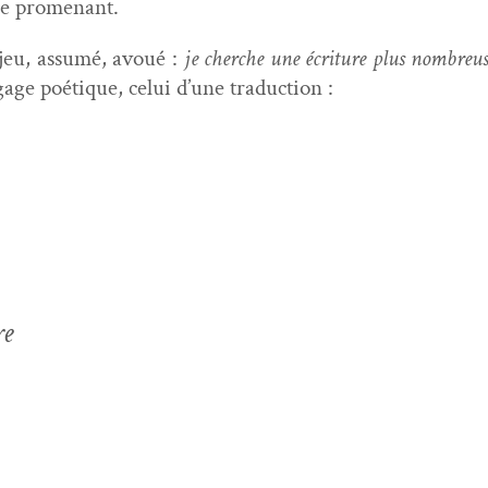
 se promenant.
enjeu, assumé, avoué :
je cherche une écri­t­ure plus nom­breu
age poé­tique, celui d’une traduction :
re