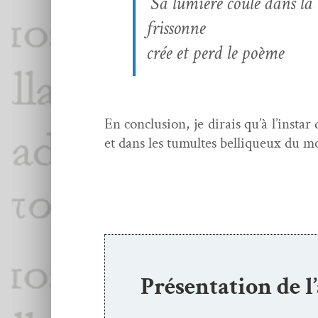
Sa lumière coule dans la r
fris­sonne
crée et perd le poème
En con­clu­sion, je dirais qu’à l’insta
et dans les tumultes belliqueux du m
Présentation de l