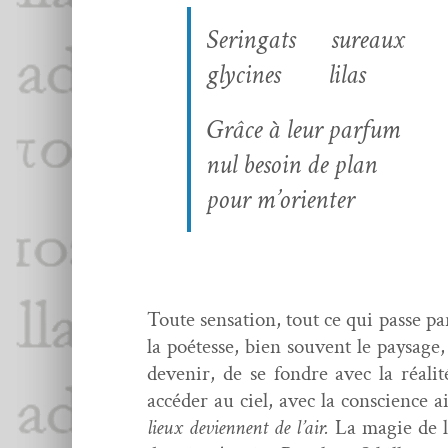
Seringats
sureaux
glycines
lilas
Grâce à leur parfum
nul besoin de plan
pour m’orienter
Toute sen­sa­tion, tout ce qui passe pa
la poétesse, bien sou­vent le paysage
devenir, de se fon­dre avec la réal­
accéder au ciel, avec la con­science a
lieux devi­en­nent de l’air.
La magie de l