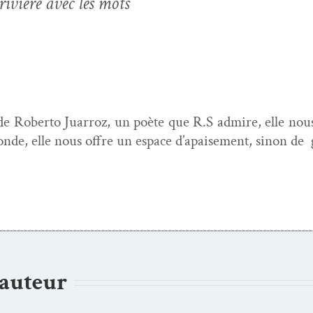
iv­ière avec les mots
r de Rober­to Juar­roz, un poète que R.S admire, elle nous 
onde, elle nous offre un espace d’apaisement, sinon de
’auteur