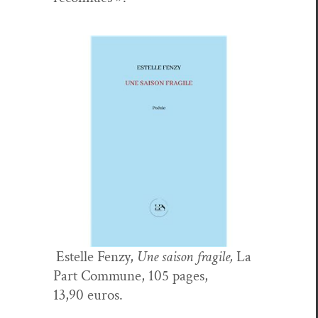
Estelle Fen­zy,
Une sai­son frag­ile,
La
Part Com­mune, 105 pages,
13,90 euros.