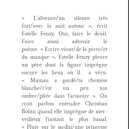
« L’absence/un silence très
fort/avec la nuit autour », écrit
Estelle Fen­zy. Oui, faire le deuil.
Faire aus­si advenir le
poème. « Ecrire vient/de la perte/et
du manque ». Estelle Fen­zy pleure
un père dont la fig­ure imprègne
encore les lieux où il
a vécu.
« Maman a gardé/ta chemise
blanche/c’est un peu ton
ombre/pliée dans l’armoire ». On
croit par­fois enten­dre Chris­t­ian
Bobin quand elle imprègne de mer­
veilleux l’instant le plus banal.
« Pluie sur le jardin/une princesse