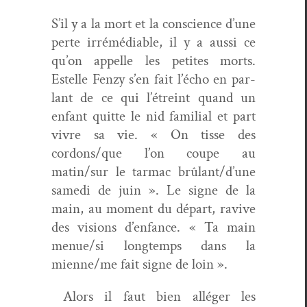
S’il y a la mort et la con­science d’une
perte irrémé­di­a­ble, il y a aus­si ce
qu’on appelle les petites morts.
Estelle Fen­zy s’en fait l’écho en par­
lant de ce qui l’étreint quand un
enfant quitte le nid famil­ial et part
vivre sa vie. « On tisse des
cordons/que l’on coupe au
matin/sur le tar­mac brûlant/d’une
same­di de juin ». Le signe de la
main, au moment du départ, ravive
des visions d’enfance. « Ta main
menue/si longtemps dans la
mienne/me fait signe de loin ».
Alors il faut bien alléger les