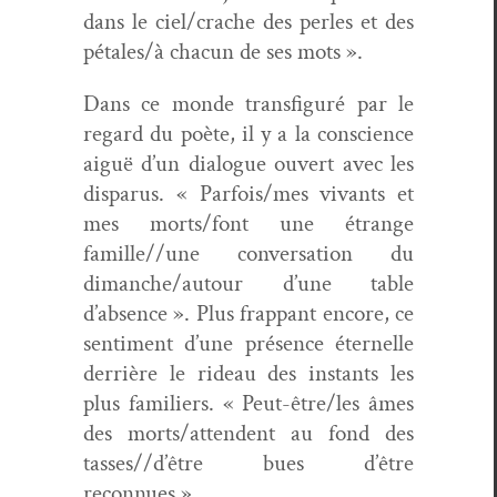
dans le ciel/crache des per­les et des
pétales/à cha­cun de ses mots ».
Dans ce monde trans­fig­uré par le
regard du poète, il y a la con­science
aiguë d’un dia­logue ouvert avec les
dis­parus. « Parfois/mes vivants et
mes morts/font une étrange
famille//une con­ver­sa­tion du
dimanche/autour d’une table
d’absence ». Plus frap­pant encore, ce
sen­ti­ment d’une présence éter­nelle
der­rière le rideau des instants les
plus fam­i­liers. « Peut-être/les âmes
des morts/attendent au fond des
tasses//d’être bues d’être
reconnues ».