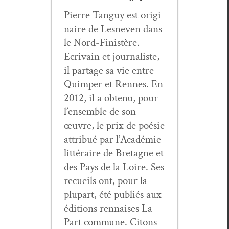
Pierre Tan­guy est orig­i­
naire de Lesn­even dans
le Nord-Fin­istère.
Ecrivain et jour­nal­iste,
il partage sa vie entre
Quim­per et Rennes. En
2012, il a obtenu, pour
l’ensemble de son
œuvre, le prix de poésie
attribué par l’Académie
lit­téraire de Bre­tagne et
des Pays de la Loire. Ses
recueils ont, pour la
plu­part, été pub­liés aux
édi­tions ren­nais­es La
Part com­mune. Citons