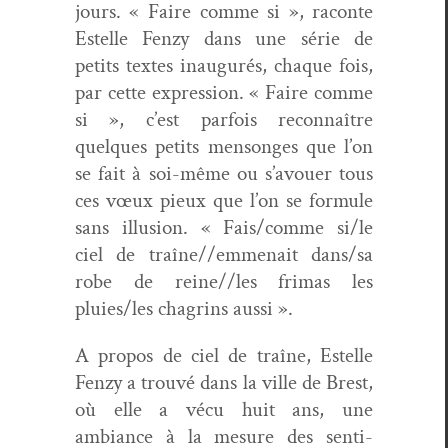
jours. « Faire comme si », racon­te
Estelle Fen­zy dans une série de
petits textes inau­gurés, chaque fois,
par cette expres­sion. « Faire comme
si », c’est par­fois recon­naître
quelques petits men­songes que l’on
se fait à soi-même ou s’avouer tous
ces vœux pieux que l’on se for­mule
sans illu­sion. « Fais/comme si/le
ciel de traîne//emmenait dans/sa
robe de reine//les frimas les
pluies/les cha­grins aussi ».
A pro­pos de ciel de traîne, Estelle
Fen­zy a trou­vé dans la ville de Brest,
où elle a vécu huit ans, une
ambiance à la mesure des sen­ti­