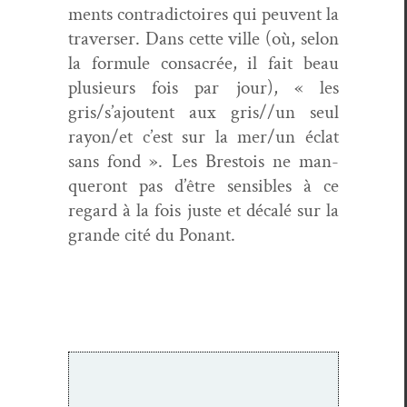
ments con­tra­dic­toires qui peu­vent la
tra­vers­er. Dans cette ville (où, selon
la for­mule con­sacrée, il fait beau
plusieurs fois par jour), « les
gris/s’ajoutent aux gris//un seul
rayon/et c’est sur la mer/un éclat
sans fond ». Les Brestois ne man­
queront pas d’être sen­si­bles à ce
regard à la fois juste et décalé sur la
grande cité du Ponant.