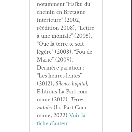
notam­ment “Haïku du
chemin en Bre­tagne
intérieure” (2002,
réédi­tion 2008), “Let­tre
à une moni­ale” (2005),
“Que la terre te soit
légère” (2008), “Fou de
Marie” (2009).
Dernière paru­tion :
“Les heures lentes”
(2012),
Silence hôpi­tal,
Edi­tions La Part com­
mune (2017).
Ter­res
natales
(La Part Com­
mune, 2022)
Voir la
fiche d’auteur