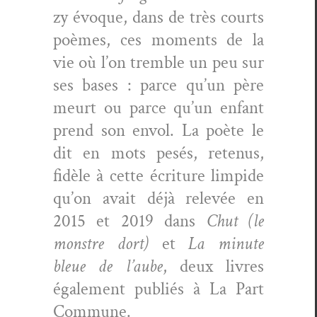
zy évoque, dans de très courts
poèmes, ces moments de la
vie où l’on trem­ble un peu sur
ses bases : parce qu’un père
meurt ou parce qu’un enfant
prend son envol. La poète le
dit en mots pesés, retenus,
fidèle à cette écri­t­ure limpi­de
qu’on avait déjà relevée en
2015 et 2019 dans
Chut (le
mon­stre dort)
et
La minute
bleue de l’aube
, deux livres
égale­ment pub­liés à La Part
Commune.