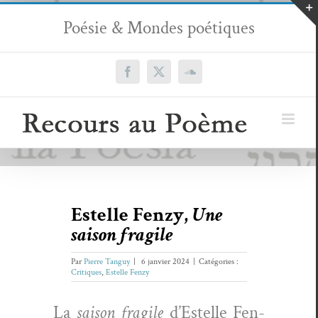
Passer
Poésie & Mondes poétiques
au
contenu
Facebook
X
SoundCloud
Estelle Fenzy,
Une
saison fragile
Par
Pierre Tanguy
|
6 janvier 2024
|
Catégories :
Critiques
,
Estelle Fenzy
La
sai­son frag­ile
d’Estelle Fen­