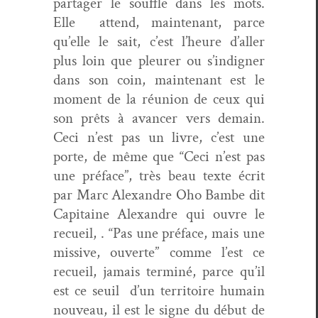
partager le souf­fle dans les mots.
Elle attend, main­tenant, parce
qu’elle le sait, c’est l’heure d’aller
plus loin que pleur­er ou s’indigner
dans son coin, main­tenant est le
moment de la réu­nion de ceux qui
son prêts à avancer vers demain.
Ceci n’est pas un livre, c’est une
porte, de même que “Ceci n’est pas
une pré­face”, très beau texte écrit
par Marc Alexan­dre Oho Bambe dit
Cap­i­taine Alexan­dre qui ouvre le
recueil, . “Pas une pré­face, mais une
mis­sive, ouverte” comme l’est ce
recueil, jamais ter­miné, parce qu’il
est ce seuil d’un ter­ri­toire humain
nou­veau, il est le signe du début de