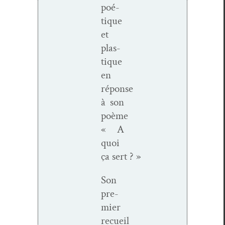
poé­
tique
et
plas­
tique
en
réponse
à son
poème
« A
quoi
ça sert ? »
Son
pre­
mier
recueil