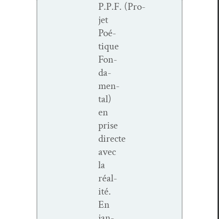
P.P.F. (Pro­
jet
Poé­
tique
Fon­
da­
men­
tal)
en
prise
directe
avec
la
réal­
ité.
En
jan­