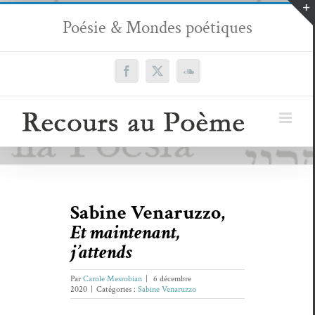
Passer
Poésie & Mondes poétiques
au
contenu
Facebook
X
SoundCloud
Sabine Venaruzzo,
Et maintenant,
j’attends
Par
Carole Mesrobian
|
6 décembre
2020
|
Catégories :
Sabine Venaruzzo