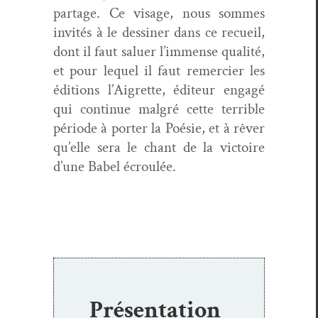
partage. Ce vis­age, nous sommes
invités à le dessin­er dans ce recueil,
dont il faut saluer l’im­mense qual­ité,
et pour lequel il faut remerci­er les
édi­tions l’Ai­grette, édi­teur engagé
qui con­tin­ue mal­gré cette ter­ri­ble
péri­ode à porter la Poésie, et à rêver
qu’elle sera le chant de la vic­toire
d’une Babel écroulée.
Présentation