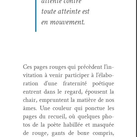
attente con­tre
toute atteinte est
en mouvement.
Ces pages rouges qui précè­dent l’in­
vi­ta­tion à venir par­ticiper à l’élab­o­
ra­tion d’une fra­ter­nité poé­tique
entrent dans le regard, épousent la
chair, emprun­tent la matière de nos
âmes. Une couleur qui ponctue les
pages du recueil, où quelques pho­
tos de la poète habil­lée et masquée
de rouge, gants de boxe com­pris,