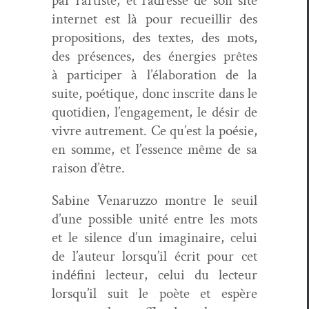
par l’artiste, et l’adresse de son site
inter­net est là pour recueil­lir des
propo­si­tions, des textes, des mots,
des présences, des éner­gies prêtes
à par­ticiper à l’élab­o­ra­tion de la
suite, poé­tique, donc inscrite dans le
quo­ti­di­en, l’en­gage­ment, le désir de
vivre autrement. Ce qu’est la poésie,
en somme, et l’essence même de sa
rai­son d’être.
Sabine Venaruz­zo mon­tre le seuil
d’une pos­si­ble unité entre les mots
et le silence d’un imag­i­naire, celui
de l’auteur lorsqu’il écrit pour cet
indéfi­ni lecteur, celui du lecteur
lorsqu’il suit le poète et espère