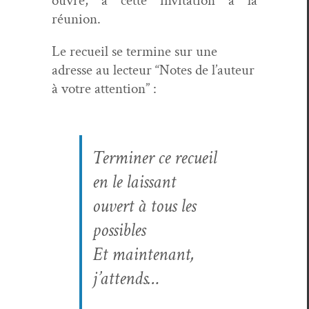
ouvre, à cette invi­ta­tion à la
réunion.
Le recueil se ter­mine sur une
adresse au lecteur “Notes de l’au­teur
à votre attention” :
Ter­min­er ce recueil
en le lais­sant
ouvert à tous les
possibles
Et main­tenant,
j’attends…