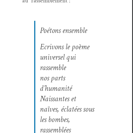
au rassemblement :
Poé­tons ensemble
Ecrivons le poème
uni­versel qui
rassem­ble
nos parts
d’humanité
Nais­santes et
naïves, éclatées sous
les bombes,
rassemblées