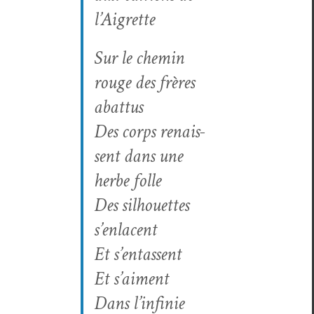
l’Aigrette
Sur le chemin
rouge des frères
abattus
Des corps renais­
sent dans une
herbe folle
Des sil­hou­ettes
s’enlacent
Et s’entassent
Et s’aiment
Dans l’in­finie