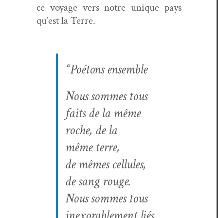
ce voy­age vers notre unique pays
qu’est la Terre.
“Poé­tons ensemble
Nous sommes tous
faits de la même
roche, de la
même terre,
de mêmes cel­lules,
de sang rouge.
Nous sommes tous
inex­orable­ment liés