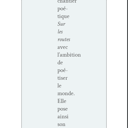
chantier
poé­
tique
Sur
les
routes
avec
l’ambition
de
poé­
tis­er
le
monde.
Elle
pose
ain­si
son