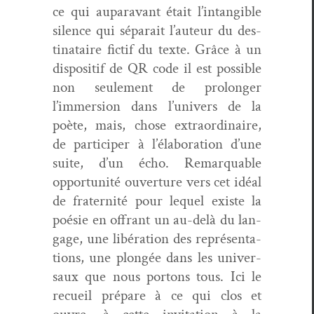
ce qui aupar­a­vant était l’intangible
silence qui séparait l’auteur du des­
ti­nataire fic­tif du texte. Grâce à un
dis­posi­tif de QR code il est pos­si­ble
non seule­ment de pro­longer
l’immersion dans l’univers de la
poète, mais, chose extra­or­di­naire,
de par­ticiper à l’élaboration d’une
suite, d’un écho. Remar­quable
oppor­tu­nité ouver­ture vers cet idéal
de fra­ter­nité pour lequel existe la
poésie en offrant un au-delà du lan­
gage, une libéra­tion des représen­ta­
tions, une plongée dans les uni­ver­
saux que nous por­tons tous. Ici le
recueil pré­pare à ce qui clos et