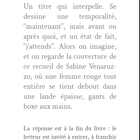
Un titre qui inter­pelle. Se
des­sine une tem­po­ral­ité,
“main­tenant”, mais avant ou
après quoi, et un état de fait,
“j’at­tends”. Alors on imag­ine,
et on regarde la cou­ver­ture de
ce recueil de Sabine Venaruz­
zo, où une femme rouge tout
entière se tient debout dans
une lande épaisse, gants de
boxe aux mains.
La réponse est à la fin du livre : le
lecteur est invité à entr­er, à franchir