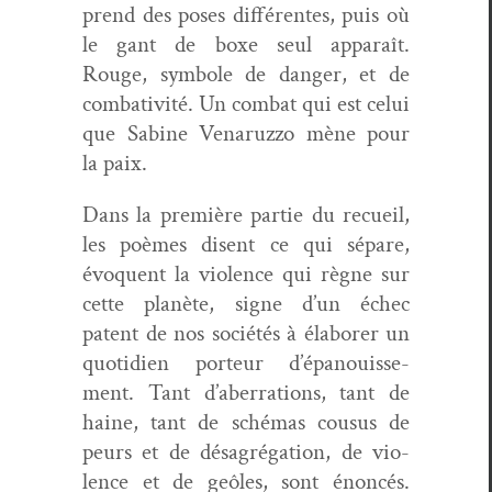
prend des pos­es dif­férentes, puis où
le gant de boxe seul appa­raît.
Rouge, sym­bole de dan­ger, et de
com­bat­iv­ité. Un com­bat qui est celui
que Sabine Venaruz­zo mène pour
la paix.
Dans la pre­mière par­tie du recueil,
les poèmes dis­ent ce qui sépare,
évo­quent la vio­lence qui règne sur
cette planète, signe d’un échec
patent de nos sociétés à éla­bor­er un
quo­ti­di­en por­teur d’é­panouisse­
ment. Tant d’aberrations, tant de
haine, tant de sché­mas cousus de
peurs et de désagré­ga­tion, de vio­
lence et de geôles, sont énon­cés.