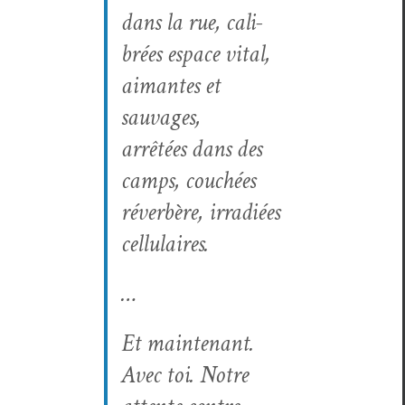
dans la rue, cal­i­
brées espace vital,
aimantes et
sauvages,
arrêtées dans des
camps, couchées
réver­bère, irradiées
cellulaires.
…
Et main­tenant.
Avec toi. Notre