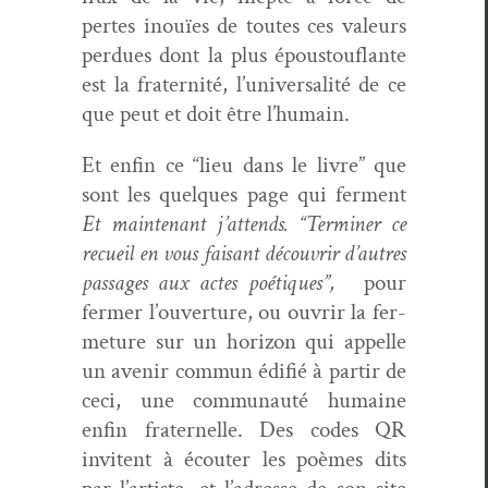
pertes inouïes de toutes ces valeurs
per­dues dont la plus épous­tou­flante
est la fra­ter­nité, l’universalité de ce
que peut et doit être l’humain.
Et enfin ce “lieu dans le livre” que
sont les quelques page qui fer­ment
Et main­tenant j’at­tends. “Ter­min­er ce
recueil en vous faisant décou­vrir d’autres
pas­sages aux actes poé­tiques”,
pour
fer­mer l’ou­ver­ture, ou ouvrir la fer­
me­ture sur un hori­zon qui appelle
un avenir com­mun édi­fié à par­tir de
ceci, une com­mu­nauté humaine
enfin frater­nelle. Des codes QR
invi­tent à écouter les poèmes dits