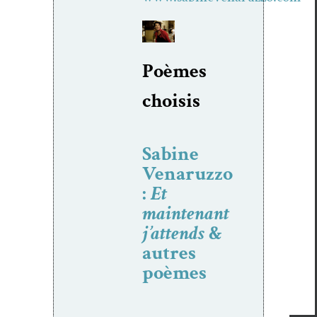
Poèmes
choi­sis
Sabine
Venaruzzo
:
Et
maintenant
j’attends
&
autres
poèmes