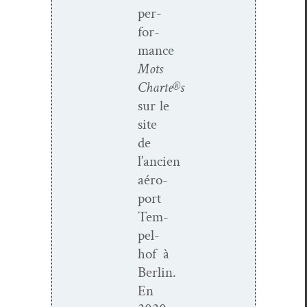
per­
for­
mance
Mots
Charte®s
sur le
site
de
l’ancien
aéro­
port
Tem­
pel­
hof à
Berlin.
En