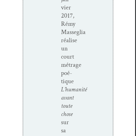
vi­er
2017,
Rémy
Masseglia
réalise
un
court
métrage
poé­
tique
L’humanité
avant
toute
chose
sur
sa