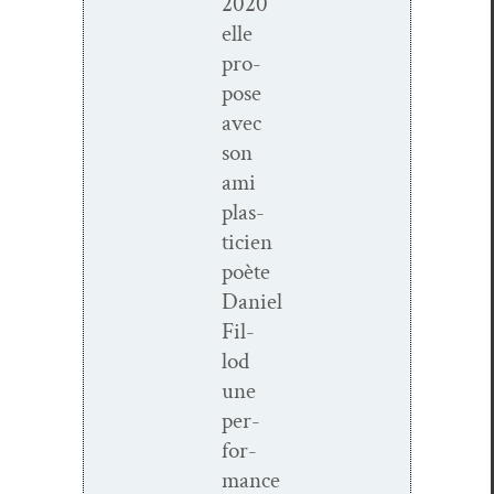
2020
elle
pro­
pose
avec
son
ami
plas­
ti­cien
poète
Daniel
Fil­
lod
une
per­
for­
mance