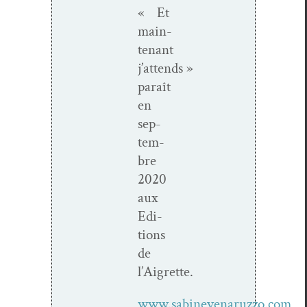
« Et
main­
tenant
j’attends »
paraît
en
sep­
tem­
bre
2020
aux
Edi­
tions
de
l’Aigrette.
www.sabinevenaruzzo.com