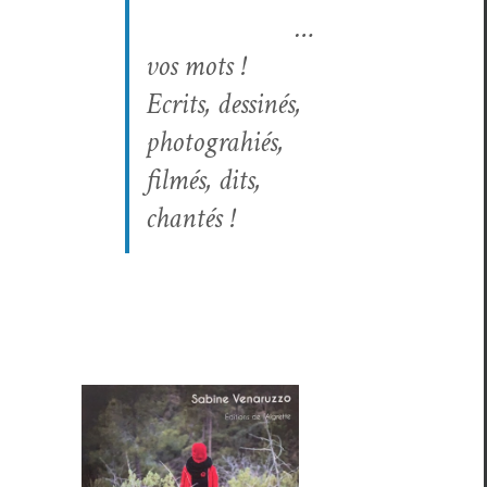
…
vos mots !
Ecrits, dess­inés,
pho­tograhiés,
filmés, dits,
chantés !