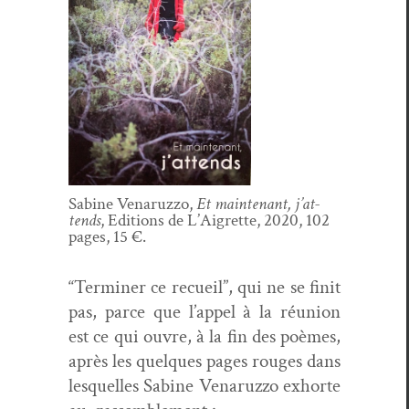
Sabine Venaruz­zo,
Et main­tenant, j’at­
tends
, Edi­tions de L’Ai­grette, 2020, 102
pages, 15 €.
“Ter­min­er ce recueil”, qui ne se finit
pas, parce que l’ap­pel à la réu­nion
est ce qui ouvre, à la fin des poèmes,
après les quelques pages rouges dans
lesquelles Sabine Venaruz­zo exhorte