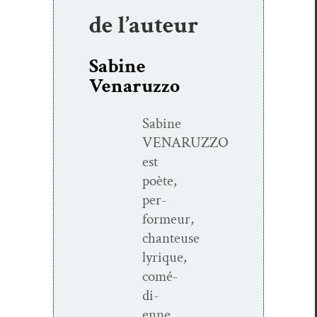
de l’auteur
Sabine
Venaruzzo
Sabine
VENARUZZO
est
poète,
per­
formeur,
chanteuse
lyrique,
comé­
di­
enne