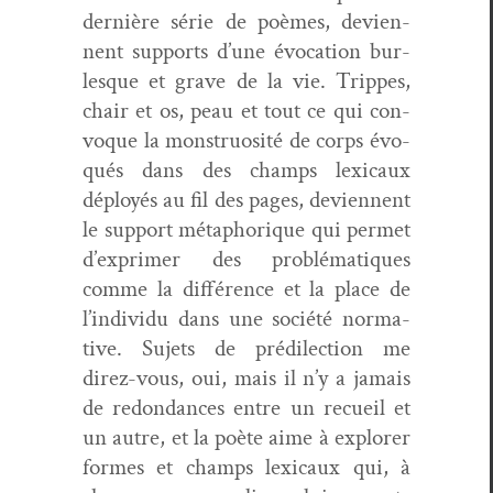
dernière série de poèmes, devi­en­
nent sup­ports d’une évo­ca­tion bur­
lesque et grave de la vie. Trippes,
chair et os, peau et tout ce qui con­
voque la mon­stru­osité de corps évo­
qués dans des champs lex­i­caux
déployés au fil des pages, devi­en­nent
le sup­port métaphorique qui per­met
d’ex­primer des prob­lé­ma­tiques
comme la dif­férence et la place de
l’individu dans une société nor­ma­
tive. Sujets de prédilec­tion me
direz-vous, oui, mais il n’y a jamais
de redon­dances entre un recueil et
un autre, et la poète aime à explor­er
formes et champs lex­i­caux qui, à