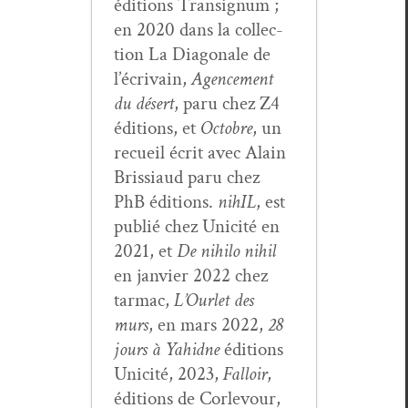
édi­tions Tran­signum ;
en 2020 dans la col­lec­
tion La Diag­o­nale de
l’écrivain,
Agence­ment
du désert
, paru chez Z4
édi­tions, et
Octo­bre
, un
recueil écrit avec Alain
Bris­si­aud paru chez
PhB édi­tions.
nihIL
, est
pub­lié chez Unic­ité en
2021, et
De nihi­lo nihil
en jan­vi­er 2022 chez
tar­mac,
L’Ourlet des
murs
, en mars 2022,
28
jours à Yahidne
édi­tions
Unic­ité, 2023,
Fal­loir
,
édi­tions de Cor­levour,