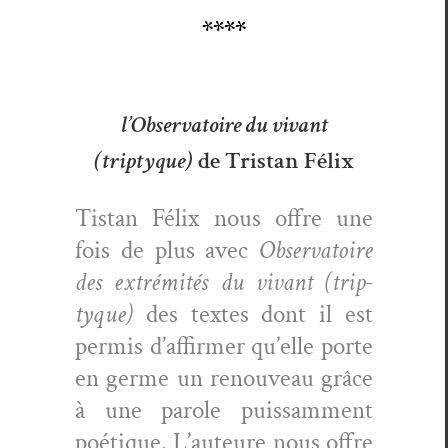
****
l’Observatoire du vivant
(triptyque)
de Tristan Félix
Tis­tan Félix nous offre une
fois de plus avec
Obser­va­toire
des extrémités du vivant (trip­
tyque)
des textes dont il est
per­mis d’affirmer qu’elle porte
en germe un renou­veau grâce
à une parole puis­sam­ment
poé­tique. L’auteure nous offre