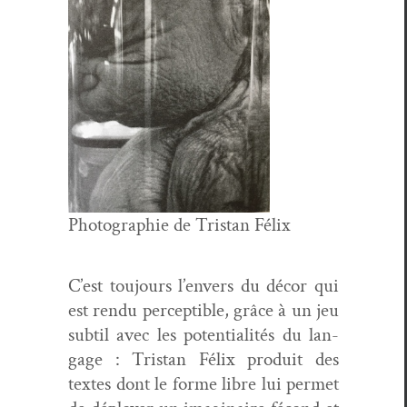
Pho­togra­phie de Tris­tan Félix
C’est tou­jours l’envers du décor qui
est ren­du per­cep­ti­ble, grâce à un jeu
sub­til avec les poten­tial­ités du lan­
gage : Tris­tan Félix pro­duit des
textes dont le forme libre lui per­met