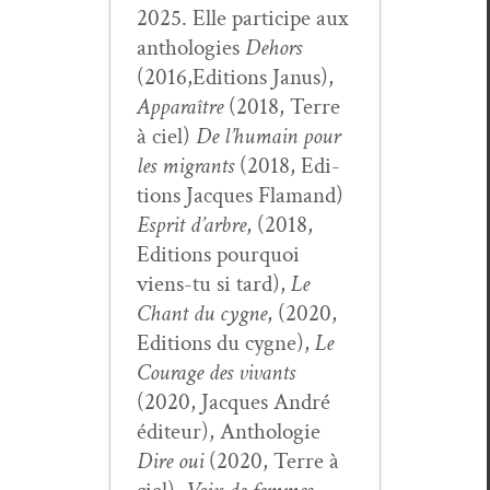
2025. Elle par­ticipe aux
antholo­gies
Dehors
(2016,Editions Janus),
Appa­raître
(2018, Terre
à ciel)
De l’hu­main pour
les migrants
(2018, Edi­
tions Jacques Fla­mand)
Esprit d’ar­bre
, (2018,
Edi­tions pourquoi
viens-tu si tard),
Le
Chant du cygne
, (2020,
Edi­tions du cygne),
Le
Courage des vivants
(2020, Jacques André
édi­teur), Antholo­gie
Dire oui
(2020, Terre à