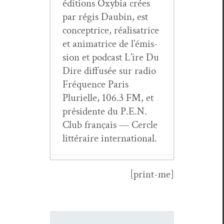
édi­tions Oxy­bia crées
par régis Daubin, est
con­cep­trice, réal­isatrice
et ani­ma­trice de l’émis­
sion et pod­cast L’ire Du
Dire dif­fusée sur radio
Fréquence Paris
Plurielle, 106.3 FM, et
prési­dente du P.E.N.
Club français — Cer­cle
lit­téraire international.
[print-me]
Ce ter­ri­toire
sous la peau —
entre­tien avec
Clau­dine Bohi
-