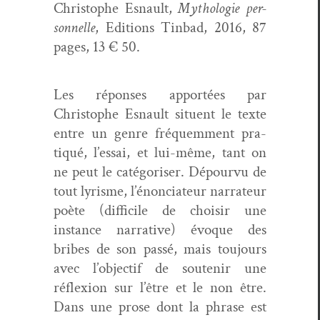
Christophe Esnault,
Mytholo­gie per­
son­nelle
, Edi­tions Tin­bad, 2016, 87
pages, 13 € 50.
Les répons­es apportées par
Christophe Esnault situent le texte
entre un genre fréquem­ment pra­
tiqué, l’es­sai, et lui-même, tant on
ne peut le caté­goris­er. Dépourvu de
tout lyrisme, l’énonciateur nar­ra­teur
poète (dif­fi­cile de choisir une
instance nar­ra­tive) évoque des
bribes de son passé, mais tou­jours
avec l’objectif de soutenir une
réflex­ion sur l’être et le non être.
Dans une prose dont la phrase est