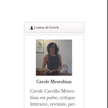
L’au­teur de l’article
Carole Mesrobian
Car­ole Car­cil­lo Mes­ro­
bian est poète, cri­tique
lit­téraire, revuiste, per­