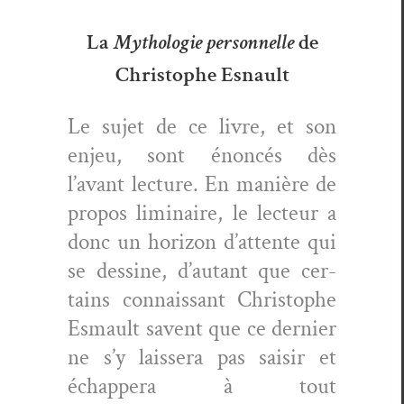
La
Mythologie personnelle
de
Christophe Esnault
Le sujet de ce livre, et son
enjeu, sont énon­cés dès
l’avant lec­ture. En manière de
pro­pos lim­i­naire, le lecteur a
donc un hori­zon d’attente qui
se des­sine, d’autant que cer­
tains con­nais­sant Christophe
Esmault savent que ce dernier
ne s’y lais­sera pas saisir et
échap­pera à tout