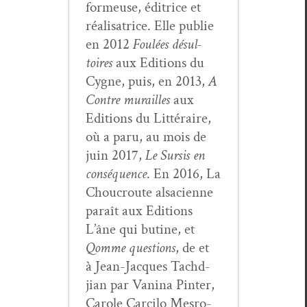
formeuse, éditrice et
réal­isatrice. Elle pub­lie
en 2012
Foulées désul­
toires
aux Edi­tions du
Cygne, puis, en 2013,
A
Con­tre murailles
aux
Edi­tions du Lit­téraire,
où a paru, au mois de
juin 2017,
Le Sur­sis en
con­séquence
. En 2016, La
Chou­croute alsa­ci­enne
paraît aux Edi­tions
L’âne qui butine, et
Qomme ques­tions
, de et
à Jean-Jacques Tachd­
jian par Van­i­na Pin­ter,
Car­ole Car­ci­lo Mes­ro­