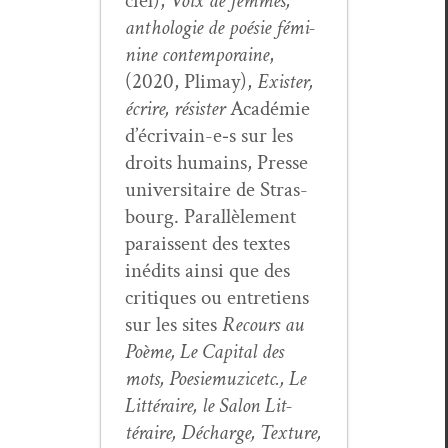
ciel),
Voix de femmes,
antholo­gie de poésie fémi­
nine con­tem­po­raine
,
(2020, Pli­may),
Exis­ter,
écrire, résis­ter
Académie
d’écrivain-e‑s sur les
droits humains, Presse
uni­ver­si­taire de Stras­
bourg. Par­al­lèle­ment
parais­sent des textes
inédits ain­si que des
cri­tiques ou entre­tiens
sur les sites
Recours au
Poème, Le Cap­i­tal des
mots, Poe­siemuz­icetc., Le
Lit­téraire, le Salon Lit­
téraire, Décharge, Tex­ture,