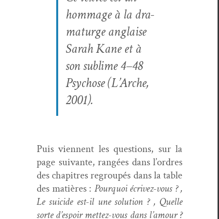
hom­mage à la dra­
maturge anglaise
Sarah Kane et à
son sub­lime 4–48
Psy­chose
(L’Arche,
2001).
Puis vien­nent les ques­tions, sur la
page suiv­ante, rangées dans l’ordres
des chapitres regroupés dans la table
des matières :
Pourquoi écrivez-vous ? ,
Le sui­cide est-il une solu­tion ? , Quelle
sorte d’espoir met­tez-vous dans l’amour ?