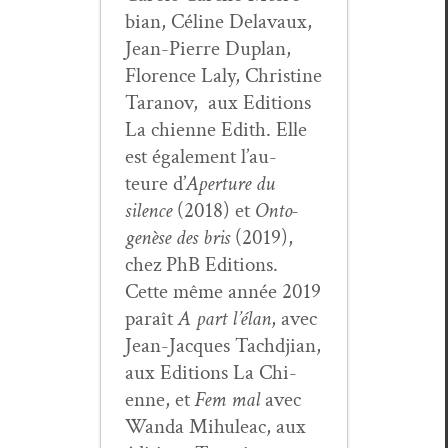
bian, Céline Delavaux,
Jean-Pierre Duplan,
Flo­rence Laly, Chris­tine
Tara­nov, aux Edi­tions
La chi­enne Edith. Elle
est égale­ment l’au­
teure d’
Aper­ture du
silence
(2018) et
Onto­
genèse des bris
(2019),
chez PhB Edi­tions.
Cette même année 2019
paraît
A part l’élan
, avec
Jean-Jacques Tachd­jian,
aux Edi­tions La Chi­
enne, et
Fem mal
avec
Wan­da Mihuleac, aux