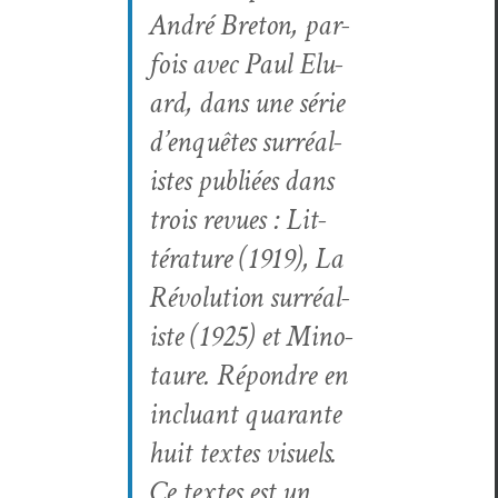
André Bre­ton, par­
fois avec Paul Elu­
ard, dans une série
d’enquêtes sur­réal­
istes pub­liées dans
trois revues :
Lit­
téra­ture
(1919),
La
Révo­lu­tion sur­réal­
iste
(1925) et Mino­
tau­re. Répon­dre en
inclu­ant quar­ante
huit textes visuels.
Ce textes est un