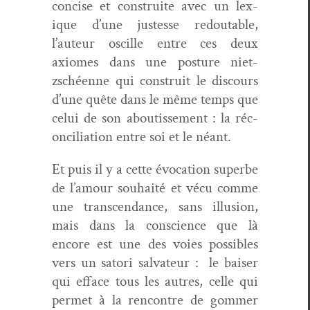
con­cise et con­stru­ite avec un lex­
ique d’une justesse red­outable,
l’auteur oscille entre ces deux
axiomes dans une pos­ture niet­
zschéenne qui con­stru­it le dis­cours
d’une quête dans le même temps que
celui de son aboutisse­ment : la réc­
on­cil­i­a­tion entre soi et le néant.
Et puis il y a cette évo­ca­tion superbe
de l’amour souhaité et vécu comme
une tran­scen­dance, sans illu­sion,
mais dans la con­science que là
encore est une des voies pos­si­bles
vers un satori sal­va­teur : le bais­er
qui efface tous les autres, celle qui
per­met à la ren­con­tre de gom­mer