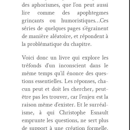
des apho­rismes, que l’on peut aus­si
lire comme des apoph­tegmes
grinçants ou humoristiques…Ces
séries de quelques pages s’égrainent
de manière aléa­toire, et répon­dent à
la prob­lé­ma­tique du chapitre.
Voici donc un livre qui explore les
tré­fonds d’un incon­scient dans le
même temps qu’il énonce des ques­
tions essen­tielles. Les répons­es, cha­
cun peut et doit les chercher, peut-
être pas les trou­ver, car l’enjeu est la
rai­son même d’exister. Et le sur­réal­
isme, à qui Christophe Esnault
emprunte les ques­tions, ne sert plus
de sup­port à une créa­tion formelle.