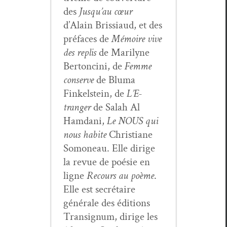
des
Jusqu’au cœur
d’Alain Bris­si­aud, et des
pré­faces de
Mémoire vive
des replis
de Mar­i­lyne
Bertonci­ni, de
Femme
con­serve
de Bluma
Finkel­stein, de
L’E­
tranger
de Salah Al
Ham­dani,
Le NOUS qui
nous habite
Chris­tiane
Somoneau. Elle dirige
la revue de poésie en
ligne
Recours au poème
.
Elle est secré­taire
générale des édi­tions
Tran­signum, dirige les