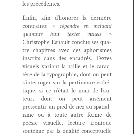
les précédentes.
Enfin, afin d’honorer la dernière
con­trainte
« répon­dre en inclu­ant
quar­ante huit textes visuels »
Christophe Esnault con­clue ses qua­
tre chapitres avec des apho­rismes
inscrits dans des encadrés. Textes
visuels vari­ant la taille et le car­ac­
tère de la typogra­phie, dont on peut
s’interroger sur la per­ti­nence esthé­
tique, si ce n’é­tait le nom de l’au­
teur, dont on peut aisé­ment
pressen­tir un pied de nez au spa­tial­
isme ou à toute autre forme de
poésie visuelle, lec­ture ironique
soutenue par la qual­ité con­ceptuelle