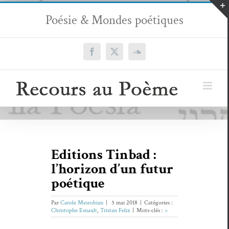
Passer
Poésie & Mondes poétiques
au
contenu
Facebook
X
SoundCloud
Editions Tinbad :
l’horizon d’un futur
poétique
Par
Carole Mesrobian
|
5 mai 2018
|
Catégories :
Christophe Esnault
,
Tristan Felix
|
Mots-clés :
>