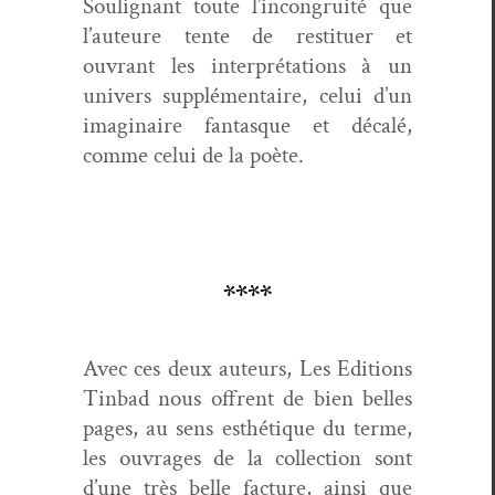
Soulig­nant toute l’incongruité que
l’au­teure tente de restituer et
ouvrant les inter­pré­ta­tions à un
univers sup­plé­men­taire, celui d’un
imag­i­naire fan­tasque et décalé,
comme celui de la poète.
****
Avec ces deux auteurs, Les Edi­tions
Tin­bad nous offrent de bien belles
pages, au sens esthé­tique du terme,
les ouvrages de la col­lec­tion sont
d’une très belle fac­ture, ain­si que