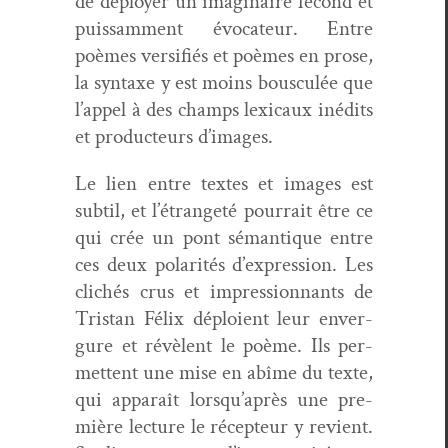
de déploy­er un imag­i­naire fécond et
puis­sam­ment évo­ca­teur. Entre
poèmes ver­si­fiés et poèmes en prose,
la syn­taxe y est moins bous­culée que
l’appel à des champs lex­i­caux inédits
et pro­duc­teurs d’images.
Le lien entre textes et images est
sub­til, et l’étrangeté pour­rait être ce
qui crée un pont séman­tique entre
ces deux polar­ités d’expression. Les
clichés crus et impres­sion­nants de
Tris­tan Félix déploient leur enver­
gure et révè­lent le poème. Ils per­
me­t­tent une mise en abîme du texte,
qui appa­raît lorsqu’après une pre­
mière lec­ture le récep­teur y revient.