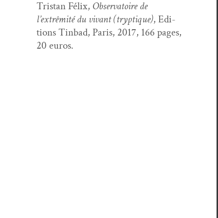
Tris­tan Félix,
Obser­va­toire de
l’extrêmité du vivant (tryp­tique)
, Edi­
tions Tin­bad, Paris, 2017, 166 pages,
20 euros.