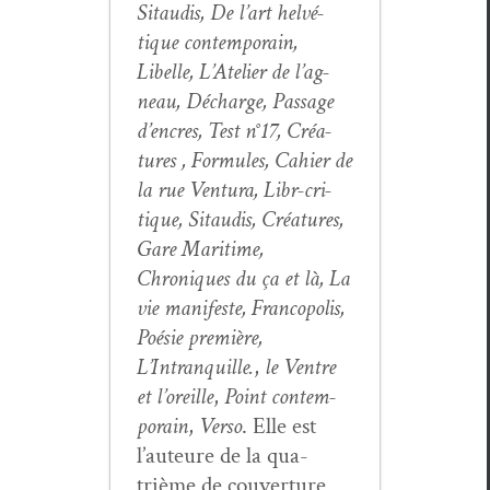
Sitaud­is, De l’art helvé­
tique con­tem­po­rain,
Libelle, L’Atelier de l’ag­
neau, Décharge, Pas­sage
d’en­cres, Test n°17, Créa­
tures , For­mules, Cahi­er de
la rue Ven­tu­ra, Libr-cri­
tique, Sitaud­is, Créa­tures,
Gare Mar­itime,
Chroniques du ça et là, La
vie man­i­feste, Fran­copo­lis,
Poésie pre­mière,
L’Intranquille.
,
le Ven­tre
et l’or­eille
,
Point con­tem­
po­rain
,
Ver­so
. Elle est
l’auteure de la qua­
trième de cou­ver­ture