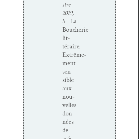
stre
2019,
à La
Boucherie
lit­
téraire
.
Extrême­
ment
sen­
si­ble
aux
nou­
velles
don­
nées
de
créa­