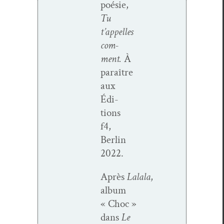
poésie,
Tu
t’appelles
com­
ment.
À
paraître
aux
Édi­
tions
f4,
Berlin
2022.
Après
Lalala
,
album
« Choc »
dans
Le