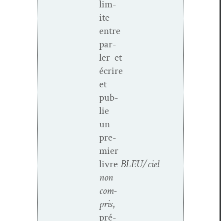
lim­
ite
entre
par­
ler et
écrire
et
pub­
lie
un
pre­
mier
livre
BLEU/ciel
non
com­
pris
,
pré­