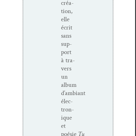
créa­
tion,
elle
écrit
sans
sup­
port
à tra­
vers
un
album
d’ambiant
élec­
tron­
ique
et
poésie
Tu