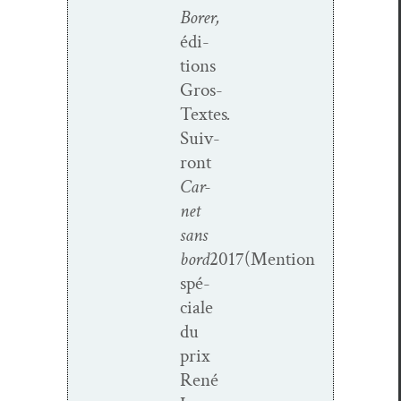
Bor­er,
édi­
tions
Gros­
Textes
.
Suiv­
ront
Car­
net
sans
bord
2017(Mention
spé­
ciale
du
prix
René