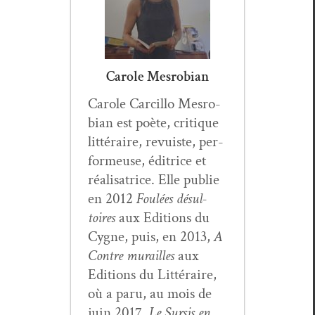
Carole Mesrobian
Car­ole Car­cil­lo Mes­ro­
bian est poète, cri­tique
lit­téraire, revuiste, per­
formeuse, éditrice et
réal­isatrice. Elle pub­lie
en 2012
Foulées désul­
toires
aux Edi­tions du
Cygne, puis, en 2013,
A
Con­tre murailles
aux
Edi­tions du Lit­téraire,
où a paru, au mois de
juin 2017,
Le Sur­sis en