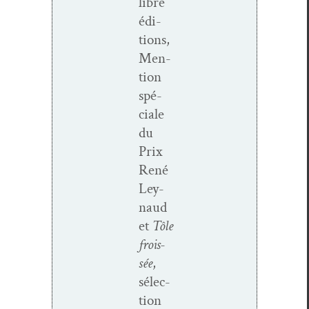
libre
édi­
tions,
Men­
tion
spé­
ciale
du
Prix
René
Ley­
naud
et
Tôle
frois­
sée
,
sélec­
tion