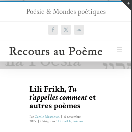
Passer
Poésie & Mondes poétiques
au
contenu
Facebook
X
SoundCloud
Lili Frikh,
Tu
t’appelles comment
et
autres poèmes
Par
Carole Mesrobian
|
6 novembre
2022
|
Catégories :
Lili Frikh
,
Poèmes