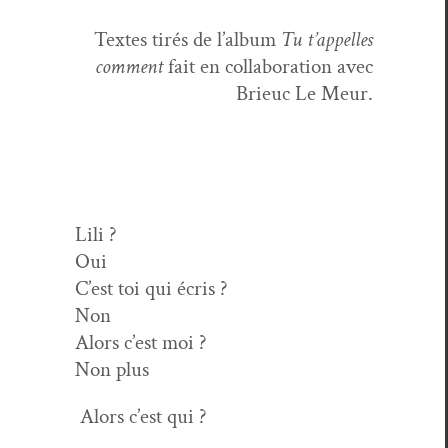
Textes tirés de l’
album
Tu t’ap­pelles
com­ment
fait en col­lab­o­ra­tion avec
Brieuc Le Meur.
Lili ?
Oui
C’est toi qui écris ?
Non
Alors c’est moi ?
Non plus
Alors c’est qui ?