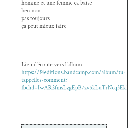
homme et une femme ça baise
ben non
pas tou­jours
ça peut mieux faire
Lien d’é­coute vers l’al­bum :
https://f4editions.bandcamp.com/album/tu-
tappelles-comment?
fbclid=IwAR2fmsLzgEpB7zv5kLuTrNcq3Ek3