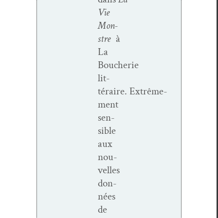
Vie
Mon­
stre
à
La
Boucherie
lit­
téraire.
Extrême­
ment
sen­
si­ble
aux
nou­
velles
don­
nées
de