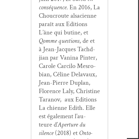
con­séquence
. En 2016, La
Chou­croute alsa­ci­enne
paraît aux Edi­tions
L’âne qui butine, et
Qomme ques­tions
, de et
à Jean-Jacques Tachd­
jian par Van­i­na Pin­ter,
Car­ole Car­ci­lo Mes­ro­
bian, Céline Delavaux,
Jean-Pierre Duplan,
Flo­rence Laly, Chris­tine
Tara­nov, aux Edi­tions
La chi­enne Edith. Elle
est égale­ment l’au­
teure d’
Aper­ture du
silence
(2018) et
Onto­