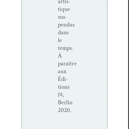
artis­
tique
sus­
pendus
dans
le
temps.
À
paraître
aux
Édi­
tions
f4,
Berlin
2020.