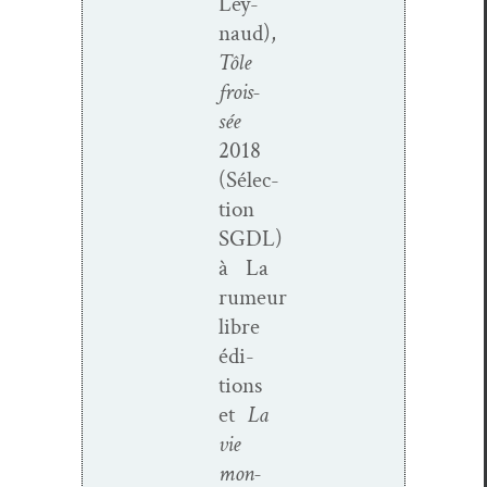
Ley­
naud),
Tôle
frois­
sée
2018
(Sélec­
tion
SGDL)
à La
rumeur
libre
édi­
tions
et
La
vie
mon­