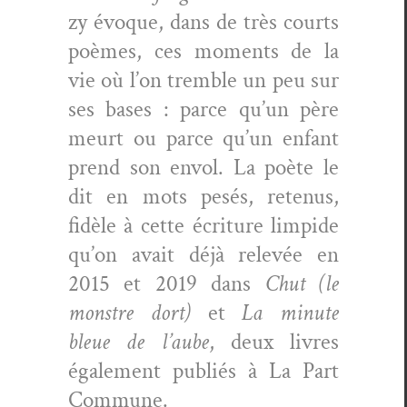
zy évoque, dans de très courts
poèmes, ces moments de la
vie où l’on trem­ble un peu sur
ses bases : parce qu’un père
meurt ou parce qu’un enfant
prend son envol. La poète le
dit en mots pesés, retenus,
fidèle à cette écri­t­ure limpi­de
qu’on avait déjà relevée en
2015 et 2019 dans
Chut (le
mon­stre dort)
et
La minute
bleue de l’aube
, deux livres
égale­ment pub­liés à La Part
Commune.