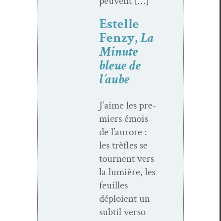
peuvent […]
Estelle
Fenzy,
La
Minute
bleue de
l’aube
J’aime les pre­
miers émois
de l’aurore :
les trèfles se
tour­nent vers
la lumière, les
feuilles
déploient un
sub­til ver­so