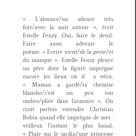
« L’absence/un silence très
fort/avec la nuit autour », écrit
Estelle Fen­zy. Oui, faire le deuil.
Faire aus­si advenir le
poème. « Ecrire vient/de la perte/et
du manque ». Estelle Fen­zy pleure
un père dont la fig­ure imprègne
encore les lieux où il
a vécu.
« Maman a gardé/ta chemise
blanche/c’est un peu ton
ombre/pliée dans l’armoire ». On
croit par­fois enten­dre Chris­t­ian
Bobin quand elle imprègne de mer­
veilleux l’instant le plus banal.
« Pluie sur le jardin/une princesse