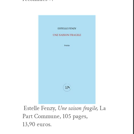
Estelle Fen­zy,
Une sai­son frag­ile,
La
Part Com­mune, 105 pages,
13,90 euros.