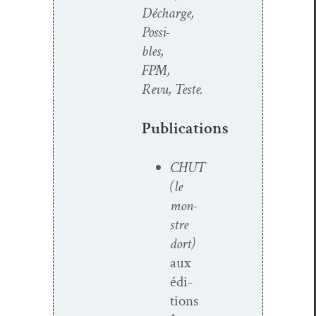
Décharge,
Pos­si­
bles,
FPM,
Revu, Teste.
Publications
CHUT
(le
mon­
stre
dort)
aux
édi­
tions