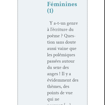
Féminines
(1)
Y a‑t‑un genre
à l’écri­t­ure du
poème ? Ques­
tion sans doute
aus­si vaine que
les polémiques
passées autour
du sexe des
anges ! Il y a
évidem­ment des
thèmes, des
points de vue
qui ne