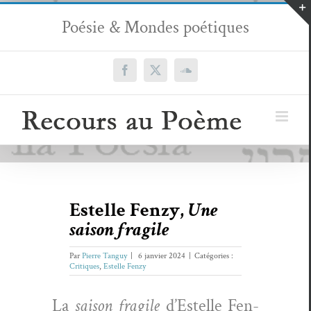
Passer
Poésie & Mondes poétiques
au
contenu
Facebook
X
SoundCloud
Estelle Fenzy,
Une
saison fragile
Par
Pierre Tanguy
|
6 janvier 2024
|
Catégories :
Critiques
,
Estelle Fenzy
La
sai­son frag­ile
d’Estelle Fen­