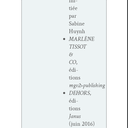
ini­
tiée
par
Sabine
Huynh
MARLÈNE
TISSOT
&
CO
,
édi­
tions
mgv2>publishing
DEHORS
,
édi­
tions
Janus
(juin 2016)