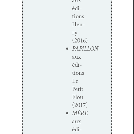
aux
édi­
tions
Hen­
ry
(2016)
PAPILLON
aux
édi­
tions
Le
Petit
Flou
(2017)
MÈRE
aux
édi­