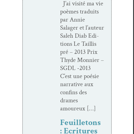
J’ai vis­ité ma vie
poèmes traduits
par Annie
Salager et l’au­teur
Saleh Diab Edi­
tions Le Tail­lis
pré – 2013 Prix
Thyde Mon­nier –
SGDL ‑2013
C’est une poésie
nar­ra­tive aux
con­fins des
drames
amoureux […]
Feuilletons
: Ecritures