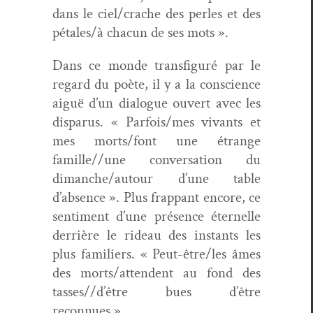
dans le ciel/crache des per­les et des
pétales/à cha­cun de ses mots ».
Dans ce monde trans­fig­uré par le
regard du poète, il y a la con­science
aiguë d’un dia­logue ouvert avec les
dis­parus. « Parfois/mes vivants et
mes morts/font une étrange
famille//une con­ver­sa­tion du
dimanche/autour d’une table
d’absence ». Plus frap­pant encore, ce
sen­ti­ment d’une présence éter­nelle
der­rière le rideau des instants les
plus fam­i­liers. « Peut-être/les âmes
des morts/attendent au fond des
tasses//d’être bues d’être
reconnues ».