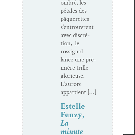
ombré, les
pétales des
pâquerettes
s’entrouvrent
avec dis­cré­
tion, le
rossig­nol
lance une pre­
mière trille
glo­rieuse.
L’aurore
appartient […]
Estelle
Fenzy,
La
minute