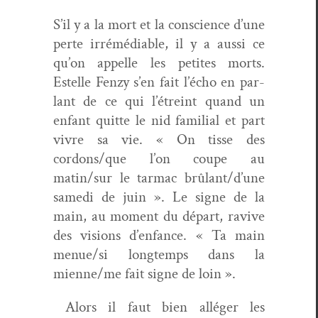
S’il y a la mort et la con­science d’une
perte irrémé­di­a­ble, il y a aus­si ce
qu’on appelle les petites morts.
Estelle Fen­zy s’en fait l’écho en par­
lant de ce qui l’étreint quand un
enfant quitte le nid famil­ial et part
vivre sa vie. « On tisse des
cordons/que l’on coupe au
matin/sur le tar­mac brûlant/d’une
same­di de juin ». Le signe de la
main, au moment du départ, ravive
des visions d’enfance. « Ta main
menue/si longtemps dans la
mienne/me fait signe de loin ».
Alors il faut bien alléger les