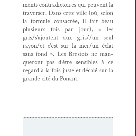
ments con­tra­dic­toires qui peu­vent la
tra­vers­er. Dans cette ville (où, selon
la for­mule con­sacrée, il fait beau
plusieurs fois par jour), « les
gris/s’ajoutent aux gris//un seul
rayon/et c’est sur la mer/un éclat
sans fond ». Les Brestois ne man­
queront pas d’être sen­si­bles à ce
regard à la fois juste et décalé sur la
grande cité du Ponant.