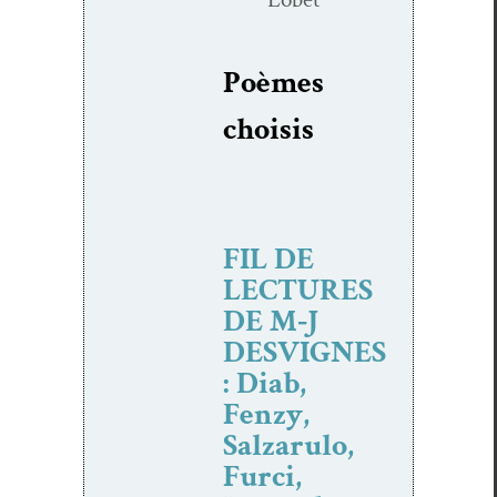
Poèmes
choi­sis
FIL DE
LECTURES
DE M‑J
DESVIGNES
: Diab,
Fenzy,
Salzarulo,
Furci,