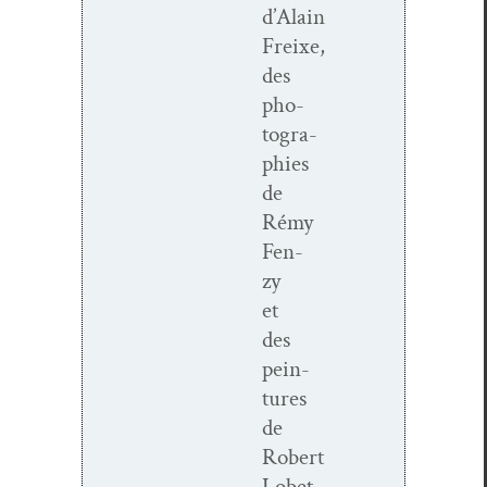
d’Alain
Freixe,
des
pho­
togra­
phies
de
Rémy
Fen­
zy
et
des
pein­
tures
de
Robert
Lobet