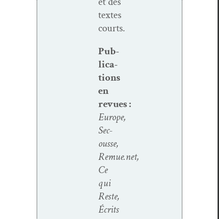
et des
textes
courts.
Pub­
li­ca­
tions
en
revues :
Europe,
Sec­
ousse,
Remue.net,
Ce
qui
Reste,
Écrits