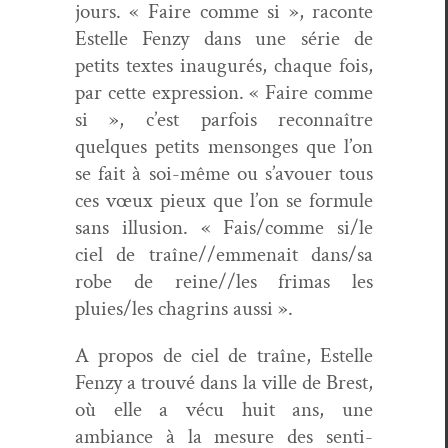
jours. « Faire comme si », racon­te
Estelle Fen­zy dans une série de
petits textes inau­gurés, chaque fois,
par cette expres­sion. « Faire comme
si », c’est par­fois recon­naître
quelques petits men­songes que l’on
se fait à soi-même ou s’avouer tous
ces vœux pieux que l’on se for­mule
sans illu­sion. « Fais/comme si/le
ciel de traîne//emmenait dans/sa
robe de reine//les frimas les
pluies/les cha­grins aussi ».
A pro­pos de ciel de traîne, Estelle
Fen­zy a trou­vé dans la ville de Brest,
où elle a vécu huit ans, une
ambiance à la mesure des sen­ti­