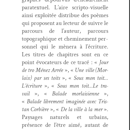
para­textuel. L’aire scrip­to-visuelle
ain­si exploitée dis­tribue des poèmes
qui pro­posent au lecteur de suiv­re le
par­cours de l’auteur, par­cours
topographique et chem­ine­ment per­
son­nel qui le mèn­era à l’écriture.
Les titres de chapitres sont en ce
point évo­ca­teurs de ce tracé : «
Jour
de
tro Ménez Arrée
», «
Une ville (Mor­
laix) par ses toits
», «
Sous mon toit…
L’écriture
», «
Sous
mon toit…Le tra­
vail
», «
Balade mor­laisi­enne
»,
«
Balade libre­ment imag­inée avec Tris­
tan
Cor­bière
», «
De la ville à la mer
».
Paysages naturels et urbains,
présence de l’être aimé, autant de