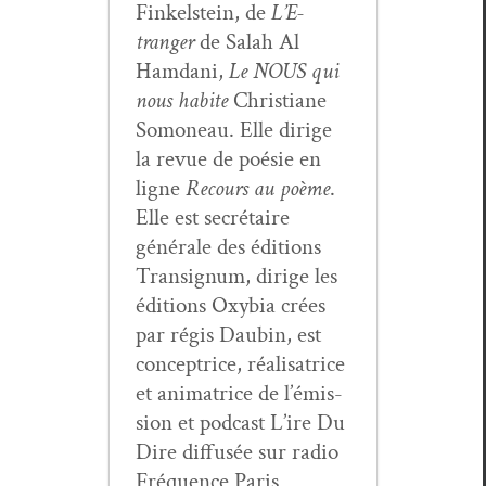
Finkel­stein, de
L’E­
tranger
de Salah Al
Ham­dani,
Le NOUS qui
nous habite
Chris­tiane
Somoneau. Elle dirige
la revue de poésie en
ligne
Recours au poème
.
Elle est secré­taire
générale des édi­tions
Tran­signum, dirige les
édi­tions Oxy­bia crées
par régis Daubin, est
con­cep­trice, réal­isatrice
et ani­ma­trice de l’émis­
sion et pod­cast L’ire Du
Dire dif­fusée sur radio
Fréquence Paris