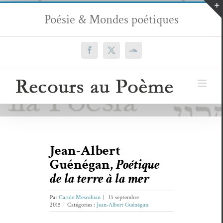
Passer
Poésie & Mondes poétiques
au
contenu
Facebook
X
SoundCloud
Jean-Albert
Guénégan,
Poétique
de la terre à la mer
Par
Carole Mesrobian
|
15 septembre
2015
|
Catégories :
Jean-Albert Guénégan