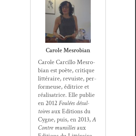
Carole Mesrobian
Car­ole Car­cil­lo Mes­ro­
bian est poète, cri­tique
lit­téraire, revuiste, per­
formeuse, éditrice et
réal­isatrice. Elle pub­lie
en 2012
Foulées désul­
toires
aux Edi­tions du
Cygne, puis, en 2013,
A
Con­tre murailles
aux
Edi­tions du Lit­téraire,