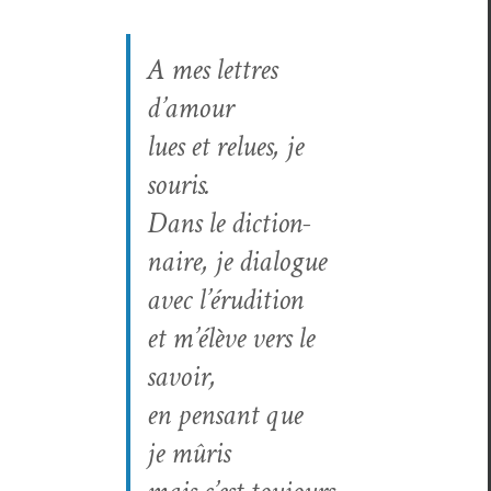
A mes let­tres
d’amour
lues et relues, je
souris.
Dans le dic­tio­n­
naire, je dialogue
avec l’érudition
et m’élève vers le
savoir,
en pen­sant que
je mûris