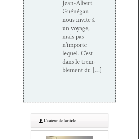
Jean-Albert
Guéné­gan
nous invite à
un voy­age,
mais pas
n’importe
lequel. C’est
dans le trem­
ble­ment du […]
L’au­teur de l’article