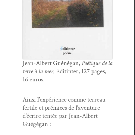
Jean-Albert Guéné­gan,
Poé­tique de la
terre à la mer
, Edit­in­ter, 127 pages,
16 euros.
Ain­si l’expérience comme ter­reau
fer­tile et prémices de l’aventure
d’écrire ten­tée par Jean-Albert
Guégégan :