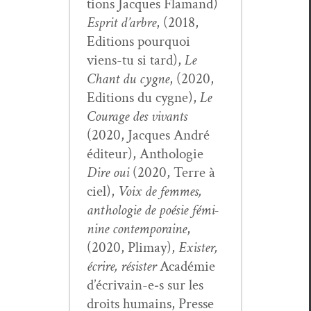
tions Jacques Fla­mand)
Esprit d’ar­bre
, (2018,
Edi­tions pourquoi
viens-tu si tard),
Le
Chant du cygne
, (2020,
Edi­tions du cygne),
Le
Courage des vivants
(2020, Jacques André
édi­teur), Antholo­gie
Dire oui
(2020, Terre à
ciel),
Voix de femmes,
antholo­gie de poésie fémi­
nine con­tem­po­raine
,
(2020, Pli­may),
Exis­ter,
écrire, résis­ter
Académie
d’écrivain-e‑s sur les
droits humains, Presse