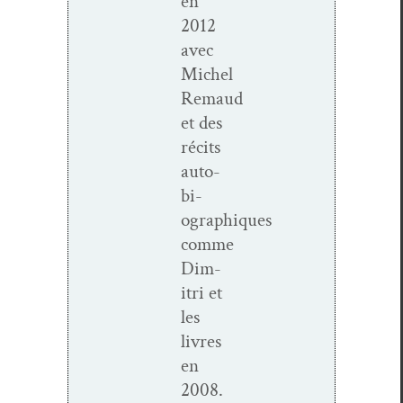
en
2012
avec
Michel
Remaud
et des
réc­its
auto­
bi­
ographiques
comme
Dim­
itri et
les
livres
en
2008.