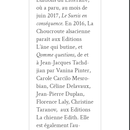
où a paru, au mois de
juin 2017,
Le Sur­sis en
con­séquence
. En 2016, La
Chou­croute alsa­ci­enne
paraît aux Edi­tions
L’âne qui butine, et
Qomme ques­tions
, de et
à Jean-Jacques Tachd­
jian par Van­i­na Pin­ter,
Car­ole Car­ci­lo Mes­ro­
bian, Céline Delavaux,
Jean-Pierre Duplan,
Flo­rence Laly, Chris­tine
Tara­nov, aux Edi­tions
La chi­enne Edith. Elle
est égale­ment l’au­