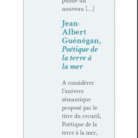
pub­lie un
nouveau […]
Jean-
Albert
Guénégan,
Poétique de
la terre à
la mer
A con­sid­ér­er
l’univers
séman­tique
pro­posé par le
titre du recueil,
Poé­tique de la
terre à la mer,