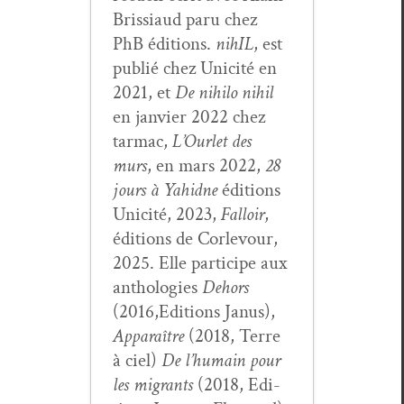
Bris­si­aud paru chez
PhB édi­tions.
nihIL
, est
pub­lié chez Unic­ité en
2021, et
De nihi­lo nihil
en jan­vi­er 2022 chez
tar­mac,
L’Ourlet des
murs
, en mars 2022,
28
jours à Yahidne
édi­tions
Unic­ité, 2023,
Fal­loir
,
édi­tions de Cor­levour,
2025. Elle par­ticipe aux
antholo­gies
Dehors
(2016,Editions Janus),
Appa­raître
(2018, Terre
à ciel)
De l’hu­main pour
les migrants
(2018, Edi­