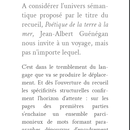
A con­sid­ér­er l’univers séman­
tique pro­posé par le titre du
recueil,
Poé­tique de la terre à
la
mer
, Jean-Albert Guéné­gan
nous invite à un voy­age, mais
pas n’importe lequel.
C’est dans le trem­ble­ment du lan­
gage que va se pro­duire le déplace­
ment. Et dès l’ouverture du recueil
les spé­ci­ficités struc­turelles con­fir­
ment l’horizon d’attente : sur les
pages des pre­mières par­ties
s’enchaine un ensem­ble parci­
monieux de mots for­mant para­
graphes dépourvus d’encadrement