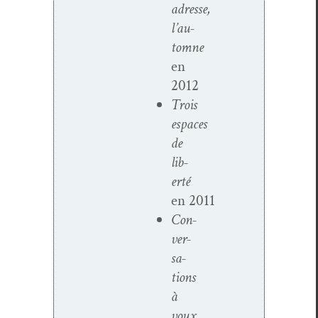
adresse,
l’au­
tomne
en
2012
Trois
espaces
de
lib­
erté
en 2011
Con­
ver­
sa­
tions
à
voux