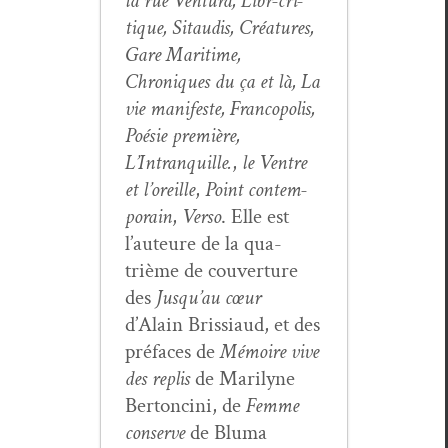
la rue Ven­tu­ra, Libr-cri­
tique, Sitaud­is, Créa­tures,
Gare Mar­itime,
Chroniques du ça et là, La
vie man­i­feste, Fran­copo­lis,
Poésie pre­mière,
L’Intranquille.
,
le Ven­tre
et l’or­eille
,
Point con­tem­
po­rain
,
Ver­so
. Elle est
l’auteure de la qua­
trième de cou­ver­ture
des
Jusqu’au cœur
d’Alain Bris­si­aud, et des
pré­faces de
Mémoire vive
des replis
de Mar­i­lyne
Bertonci­ni, de
Femme
con­serve
de Bluma