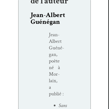
de l’auteur
Jean-Albert
Guénégan
Jean-
Albert
Guéné­
gan,
poète
né à
Mor­
laix,
a
publié :
Sans