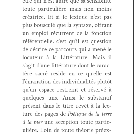
être qui n’est autre que sa sen­si­bil­ité
toute par­ti­c­ulière mais non moins
créa­trice. Et si le lex­ique n’est pas
plus bous­culé que la syn­taxe, offrant
un emploi récur­rent de la fonc­tion
référen­tielle, c’est qu’il est ques­tion
de décrire ce par­cours qui a mené le
locu­teur à la Lit­téra­ture. Mais il
s’agit d’une lit­téra­ture dont le car­ac­
tère sacré réside en ce qu’elle est
l’émanation des indi­vid­u­al­ités plutôt
qu’un espace restreint et réservé à
quelques uns. Ain­si le sub­stan­tif
présent dans le titre revêt à la lec­
ture des pages de
Poé­tique de la terre
à la mer
une accep­tion toute par­ti­c­
ulière. Loin de toute théorie préex­