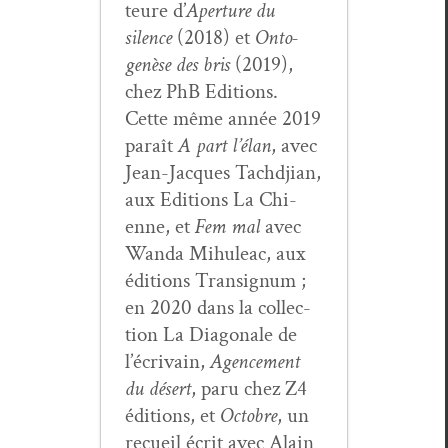
teure d’
Aper­ture du
silence
(2018) et
Onto­
genèse des bris
(2019),
chez PhB Edi­tions.
Cette même année 2019
paraît
A part l’élan
, avec
Jean-Jacques Tachd­jian,
aux Edi­tions La Chi­
enne, et
Fem mal
avec
Wan­da Mihuleac, aux
édi­tions Tran­signum ;
en 2020 dans la col­lec­
tion La Diag­o­nale de
l’écrivain,
Agence­ment
du désert
, paru chez Z4
édi­tions, et
Octo­bre
, un
recueil écrit avec Alain