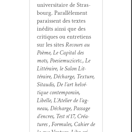
uni­ver­si­taire de Stras­
bourg. Par­al­lèle­ment
parais­sent des textes
inédits ain­si que des
cri­tiques ou entre­tiens
sur les sites
Recours au
Poème, Le Cap­i­tal des
mots, Poe­siemuz­icetc., Le
Lit­téraire, le Salon Lit­
téraire, Décharge, Tex­ture,
Sitaud­is, De l’art helvé­
tique con­tem­po­rain,
Libelle, L’Atelier de l’ag­
neau, Décharge, Pas­sage
d’en­cres, Test n°17, Créa­
tures , For­mules, Cahi­er de