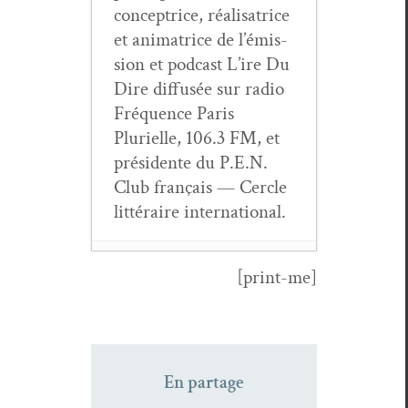
con­cep­trice, réal­isatrice
et ani­ma­trice de l’émis­
sion et pod­cast L’ire Du
Dire dif­fusée sur radio
Fréquence Paris
Plurielle, 106.3 FM, et
prési­dente du P.E.N.
Club français — Cer­cle
lit­téraire international.
[print-me]
Ce ter­ri­toire
sous la peau —
entre­tien avec
Clau­dine Bohi
-
En partage
6 mai 2026