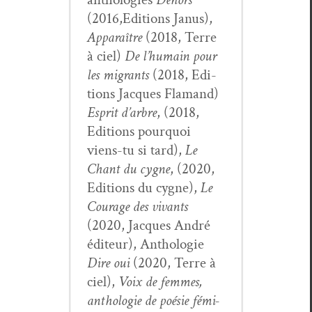
(2016,Editions Janus),
Appa­raître
(2018, Terre
à ciel)
De l’hu­main pour
les migrants
(2018, Edi­
tions Jacques Fla­mand)
Esprit d’ar­bre
, (2018,
Edi­tions pourquoi
viens-tu si tard),
Le
Chant du cygne
, (2020,
Edi­tions du cygne),
Le
Courage des vivants
(2020, Jacques André
édi­teur), Antholo­gie
Dire oui
(2020, Terre à
ciel),
Voix de femmes,
antholo­gie de poésie fémi­