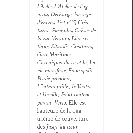
Libelle, L’Atelier de l’ag­
neau, Décharge, Pas­sage
d’en­cres, Test n°17, Créa­
tures , For­mules, Cahi­er de
la rue Ven­tu­ra, Libr-cri­
tique, Sitaud­is, Créa­tures,
Gare Mar­itime,
Chroniques du ça et là, La
vie man­i­feste, Fran­copo­lis,
Poésie pre­mière,
L’Intranquille.
,
le Ven­tre
et l’or­eille
,
Point con­tem­
po­rain
,
Ver­so
. Elle est
l’auteure de la qua­
trième de cou­ver­ture
des
Jusqu’au cœur