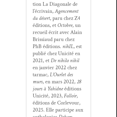
tion La Diag­o­nale de
l’écrivain,
Agence­ment
du désert
, paru chez Z4
édi­tions, et
Octo­bre
, un
recueil écrit avec Alain
Bris­si­aud paru chez
PhB édi­tions.
nihIL
, est
pub­lié chez Unic­ité en
2021, et
De nihi­lo nihil
en jan­vi­er 2022 chez
tar­mac,
L’Ourlet des
murs
, en mars 2022,
28
jours à Yahidne
édi­tions
Unic­ité, 2023,
Fal­loir
,
édi­tions de Cor­levour,
2025. Elle par­ticipe aux
antholo­gies
Dehors