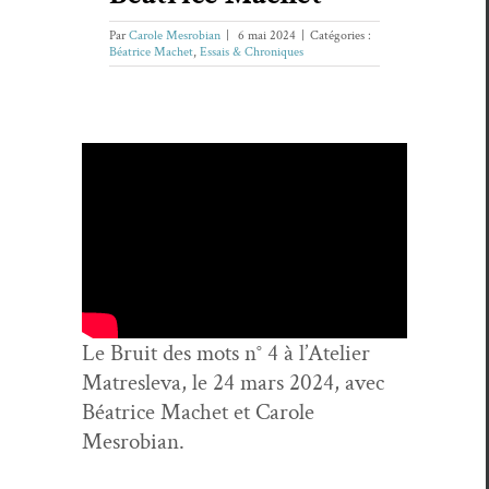
Par
Carole Mesrobian
|
6 mai 2024
|
Catégories :
Béatrice Machet
,
Essais & Chroniques
Le Bruit des mots n° 4 à l’Ate­lier
Matresl­e­va, le 24 mars 2024, avec
Béa­trice Machet et Car­ole
Mesrobian.