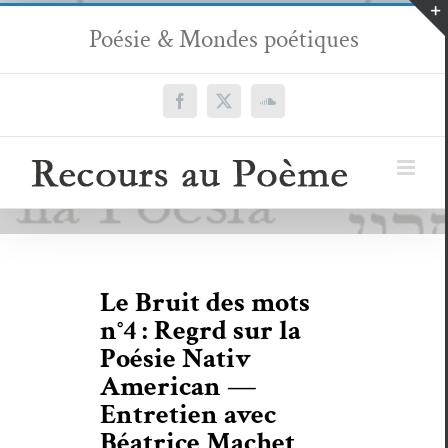
Passer
Poésie & Mondes poétiques
au
contenu
Facebook
X
SoundCloud
Le Bruit des mots
n°4 : Regrd sur la
Poésie Nativ
American —
Entretien avec
Béatrice Machet