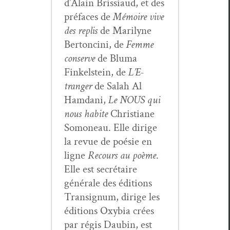
d’Alain Bris­si­aud, et des
pré­faces de
Mémoire vive
des replis
de Mar­i­lyne
Bertonci­ni, de
Femme
con­serve
de Bluma
Finkel­stein, de
L’E­
tranger
de Salah Al
Ham­dani,
Le NOUS qui
nous habite
Chris­tiane
Somoneau. Elle dirige
la revue de poésie en
ligne
Recours au poème
.
Elle est secré­taire
générale des édi­tions
Tran­signum, dirige les
édi­tions Oxy­bia crées
par régis Daubin, est