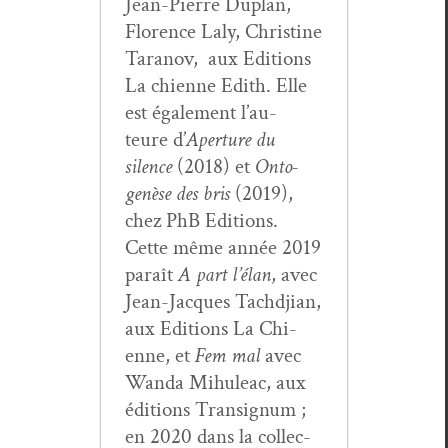
Jean-Pierre Duplan,
Flo­rence Laly, Chris­tine
Tara­nov, aux Edi­tions
La chi­enne Edith. Elle
est égale­ment l’au­
teure d’
Aper­ture du
silence
(2018) et
Onto­
genèse des bris
(2019),
chez PhB Edi­tions.
Cette même année 2019
paraît
A part l’élan
, avec
Jean-Jacques Tachd­jian,
aux Edi­tions La Chi­
enne, et
Fem mal
avec
Wan­da Mihuleac, aux
édi­tions Tran­signum ;
en 2020 dans la col­lec­