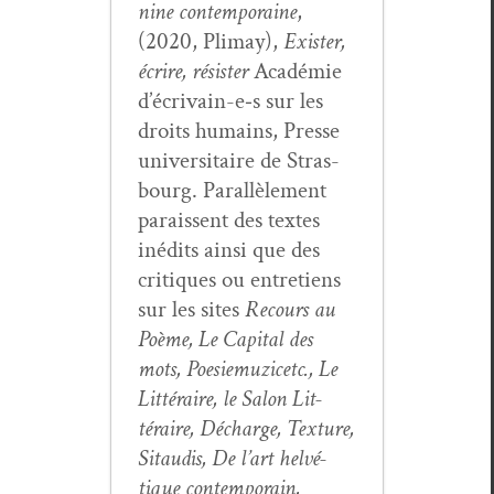
nine con­tem­po­raine
,
(2020, Pli­may),
Exis­ter,
écrire, résis­ter
Académie
d’écrivain-e‑s sur les
droits humains, Presse
uni­ver­si­taire de Stras­
bourg. Par­al­lèle­ment
parais­sent des textes
inédits ain­si que des
cri­tiques ou entre­tiens
sur les sites
Recours au
Poème, Le Cap­i­tal des
mots, Poe­siemuz­icetc., Le
Lit­téraire, le Salon Lit­
téraire, Décharge, Tex­ture,
Sitaud­is, De l’art helvé­
tique con­tem­po­rain,