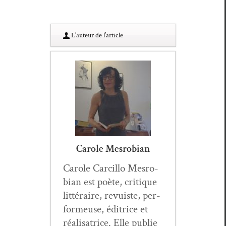
L’au­teur de l’article
Carole Mesrobian
Car­ole Car­cil­lo Mes­ro­
bian est poète, cri­tique
lit­téraire, revuiste, per­
formeuse, éditrice et
réal­isatrice. Elle pub­lie