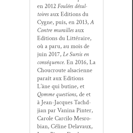
en 2012
Foulées désul­
toires
aux Edi­tions du
Cygne, puis, en 2013,
A
Con­tre murailles
aux
Edi­tions du Lit­téraire,
où a paru, au mois de
juin 2017,
Le Sur­sis en
con­séquence
. En 2016, La
Chou­croute alsa­ci­enne
paraît aux Edi­tions
L’âne qui butine, et
Qomme ques­tions
, de et
à Jean-Jacques Tachd­
jian par Van­i­na Pin­ter,
Car­ole Car­ci­lo Mes­ro­
bian, Céline Delavaux,